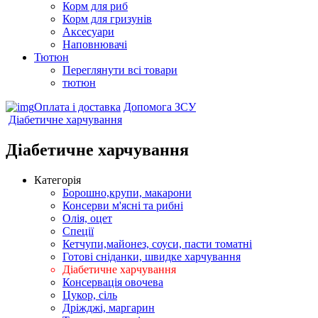
Корм для риб
Корм для гризунів
Аксесуари
Наповнювачі
Тютюн
Переглянути всі товари
тютюн
Оплата і доставка
Допомога ЗСУ
Діабетичне харчування
Діабетичне харчування
Категорія
Борошно,крупи, макарони
Консерви м'ясні та рибні
Олія, оцет
Спеції
Кетчупи,майонез, соуси, пасти томатні
Готові сніданки, швидке харчування
Діабетичне харчування
Консервація овочева
Цукор, сіль
Дріжджі, маргарин