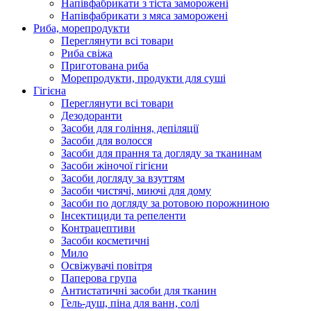
Напівфабрикати з тіста заморожені
Напівфабрикати з мяса заморожені
Риба, морепродукти
Переглянути всі товари
Риба свіжа
Приготована риба
Морепродукти, продукти для суші
Гігієна
Переглянути всі товари
Дезодоранти
Засоби для гоління, депіляції
Засоби для волосся
Засоби для прання та догляду за тканинам
Засоби жіночої гігієни
Засоби догляду за взуттям
Засоби чистячі, миючі для дому
Засоби по догляду за ротовою порожниною
Інсектициди та репеленти
Контрацептиви
Засоби косметичні
Мило
Освіжувачі повітря
Паперова група
Антистатичні засоби для тканин
Гель-душ, піна для ванн, солі