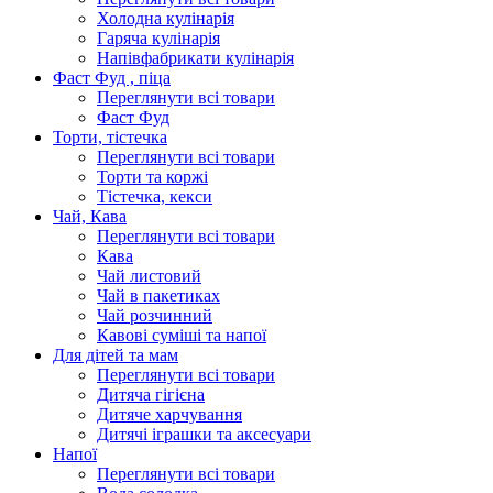
Холодна кулінарія
Гаряча кулінарія
Напівфабрикати кулінарія
Фаст Фуд , піца
Переглянути всі товари
Фаст Фуд
Торти, тістечка
Переглянути всі товари
Торти та коржі
Тістечка, кекси
Чай, Кава
Переглянути всі товари
Кава
Чай листовий
Чай в пакетиках
Чай розчинний
Кавові суміші та напої
Для дітей та мам
Переглянути всі товари
Дитяча гігієна
Дитяче харчування
Дитячі іграшки та аксесуари
Напої
Переглянути всі товари