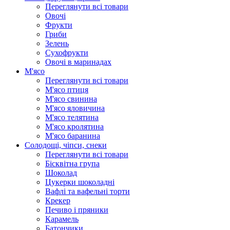
Переглянути всі товари
Овочі
Фрукти
Гриби
Зелень
Сухофрукти
Овочі в маринадах
М'ясо
Переглянути всі товари
М'ясо птиця
М'ясо свинина
М'ясо яловичина
М'ясо телятина
М'ясо кролятина
М'ясо баранина
Солодощі, чіпси, снеки
Переглянути всі товари
Бісквітна група
Шоколад
Цукерки шоколадні
Вафлі та вафельні торти
Крекер
Печиво і пряники
Карамель
Батончики