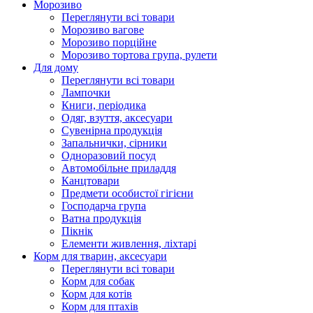
Морозиво
Переглянути всі товари
Морозиво вагове
Морозиво порційне
Морозиво тортова група, рулети
Для дому
Переглянути всі товари
Лампочки
Книги, періодика
Одяг, взуття, аксесуари
Сувенірна продукція
Запальнички, сірники
Одноразовий посуд
Автомобільне приладдя
Канцтовари
Предмети особистої гігієни
Господарча група
Ватна продукція
Пікнік
Елементи живлення, ліхтарі
Корм для тварин, аксесуари
Переглянути всі товари
Корм для собак
Корм для котів
Корм для птахів