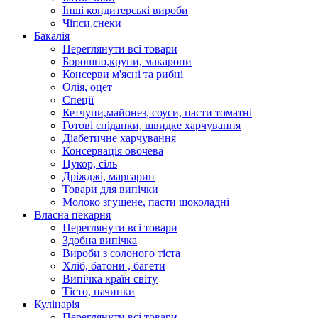
Інші кондитерські вироби
Чіпси,снеки
Бакалія
Переглянути всі товари
Борошно,крупи, макарони
Консерви м'ясні та рибні
Олія, оцет
Спеції
Кетчупи,майонез, соуси, пасти томатні
Готові сніданки, швидке харчування
Діабетичне харчування
Консервація овочева
Цукор, сіль
Дріжджі, маргарин
Товари для випічки
Молоко згущене, пасти шоколадні
Власна пекарня
Переглянути всі товари
Здобна випічка
Вироби з солоного тіста
Хліб, батони , багети
Випічка країн світу
Тісто, начинки
Кулінарія
Переглянути всі товари