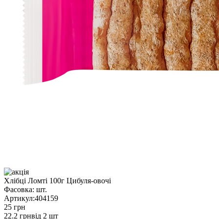
Хлібці Ломті 100г Цибуля-овочі
Фасовка:
шт.
Артикул:
404159
25 грн
22.2 грн
від 2 шт