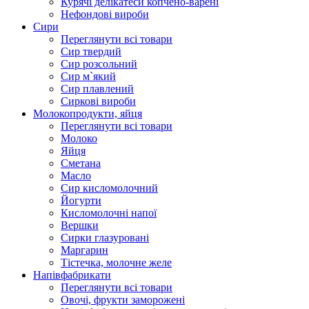
Курячі делікатеси копчено-варені
Нефондові вироби
Сири
Переглянути всі товари
Сир твердий
Сир розсольний
Сир м`який
Сир плавлений
Сиркові вироби
Молокопродукти, яйця
Переглянути всі товари
Молоко
Яйця
Сметана
Масло
Сир кисломолочний
Йогурти
Кисломолочні напої
Вершки
Сирки глазуровані
Маргарин
Тістечка, молочне желе
Напівфабрикати
Переглянути всі товари
Овочі, фрукти заморожені