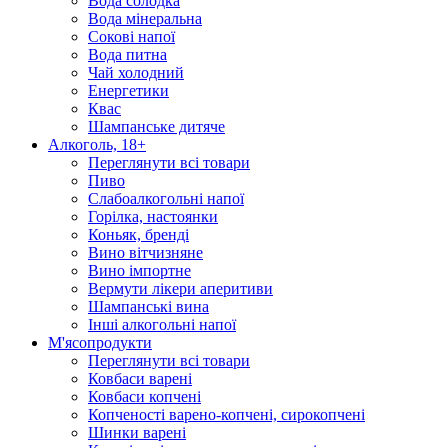
Вода солодка
Вода мінеральна
Сокові напої
Вода питна
Чай холодний
Енергетики
Квас
Шампанське дитяче
Алкоголь, 18+
Переглянути всі товари
Пиво
Слабоалкогольні напої
Горілка, настоянки
Коньяк, бренді
Вино вітчизняне
Вино імпортне
Вермути лікери аперитиви
Шампанські вина
Інші алкогольні напої
М'ясопродукти
Переглянути всі товари
Ковбаси варені
Ковбаси копчені
Копченості варено-копчені, сирокопчені
Шинки варені