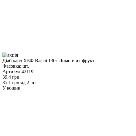
Діаб харч ХБФ Вафлі 130г Лимончик фрукт
Фасовка:
шт.
Артикул:
42119
39.4 грн
35.1 грн
від 2 шт
У кошик