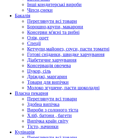
Інші кондитерські вироби
Чіпси,снеки
Бакалія
Переглянути всі товари
Борошно,крупи, макарони
Консерви м'ясні та рибні
Олія, оцет
Спеції
Кетчупи,майонез, соуси, пасти томатні
Готові сніданки, швидке харчування
Діабетичне харчування
Консервація овочева
Цукор, сіль
Дріжджі, маргарин
Товари для випічки
Молоко згущене, пасти шоколадні
Власна пекарня
Переглянути всі товари
Здобна випічка
Вироби з солоного тіста
Хліб, батони , багети
Випічка країн світу
Тісто, начинки
Кулінарія
Переглянути всі товари