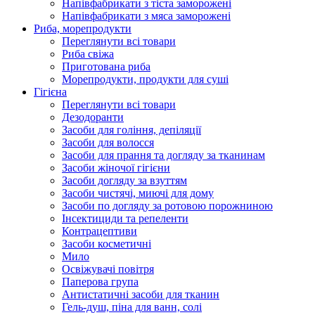
Напівфабрикати з тіста заморожені
Напівфабрикати з мяса заморожені
Риба, морепродукти
Переглянути всі товари
Риба свіжа
Приготована риба
Морепродукти, продукти для суші
Гігієна
Переглянути всі товари
Дезодоранти
Засоби для гоління, депіляції
Засоби для волосся
Засоби для прання та догляду за тканинам
Засоби жіночої гігієни
Засоби догляду за взуттям
Засоби чистячі, миючі для дому
Засоби по догляду за ротовою порожниною
Інсектициди та репеленти
Контрацептиви
Засоби косметичні
Мило
Освіжувачі повітря
Паперова група
Антистатичні засоби для тканин
Гель-душ, піна для ванн, солі