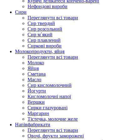
Курячі делікатеси копчено-варені
Нефондові вироби
Сири
Переглянути всі товари
Сир твердий
Сир розсольний
Сир м`який
Сир плавлений
Сиркові вироби
Молокопродукти, яйця
Переглянути всі товари
Молоко
Яйця
Сметана
Масло
Сир кисломолочний
Йогурти
Кисломолочні напої
Вершки
Сирки глазуровані
Маргарин
Тістечка, молочне желе
Напівфабрикати
Переглянути всі товари
Овочі, фрукти заморожені