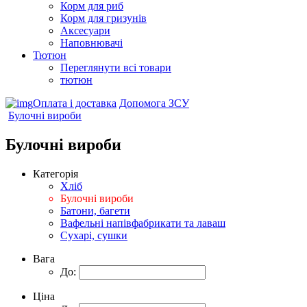
Корм для риб
Корм для гризунів
Аксесуари
Наповнювачі
Тютюн
Переглянути всі товари
тютюн
Оплата і доставка
Допомога ЗСУ
Булочні вироби
Булочні вироби
Категорія
Хліб
Булочні вироби
Батони, багети
Вафельні напівфабрикати та лаваш
Сухарі, сушки
Вага
До:
Ціна