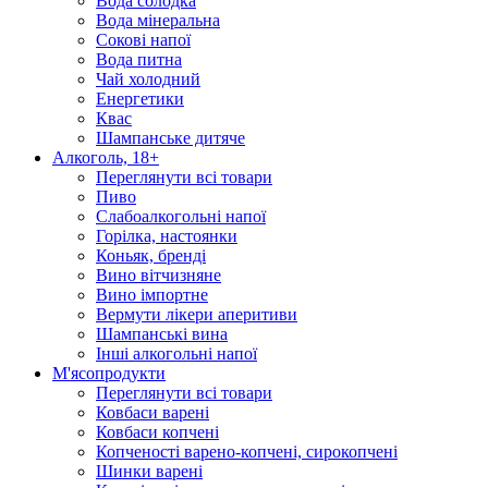
Вода солодка
Вода мінеральна
Сокові напої
Вода питна
Чай холодний
Енергетики
Квас
Шампанське дитяче
Алкоголь, 18+
Переглянути всі товари
Пиво
Слабоалкогольні напої
Горілка, настоянки
Коньяк, бренді
Вино вітчизняне
Вино імпортне
Вермути лікери аперитиви
Шампанські вина
Інші алкогольні напої
М'ясопродукти
Переглянути всі товари
Ковбаси варені
Ковбаси копчені
Копченості варено-копчені, сирокопчені
Шинки варені