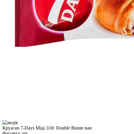
Круасан 7-Days Міді 110г Double Вишн ван
Фасовка:
шт.