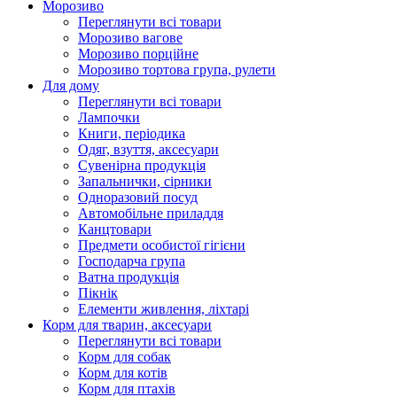
Морозиво
Переглянути всі товари
Морозиво вагове
Морозиво порційне
Морозиво тортова група, рулети
Для дому
Переглянути всі товари
Лампочки
Книги, періодика
Одяг, взуття, аксесуари
Сувенірна продукція
Запальнички, сірники
Одноразовий посуд
Автомобільне приладдя
Канцтовари
Предмети особистої гігієни
Господарча група
Ватна продукція
Пікнік
Елементи живлення, ліхтарі
Корм для тварин, аксесуари
Переглянути всі товари
Корм для собак
Корм для котів
Корм для птахів