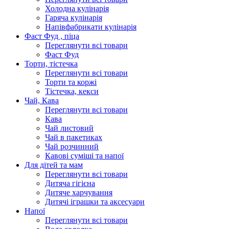
Холодна кулінарія
Гаряча кулінарія
Напівфабрикати кулінарія
Фаст Фуд , піца
Переглянути всі товари
Фаст Фуд
Торти, тістечка
Переглянути всі товари
Торти та коржі
Тістечка, кекси
Чай, Кава
Переглянути всі товари
Кава
Чай листовий
Чай в пакетиках
Чай розчинний
Кавові суміші та напої
Для дітей та мам
Переглянути всі товари
Дитяча гігієна
Дитяче харчування
Дитячі іграшки та аксесуари
Напої
Переглянути всі товари