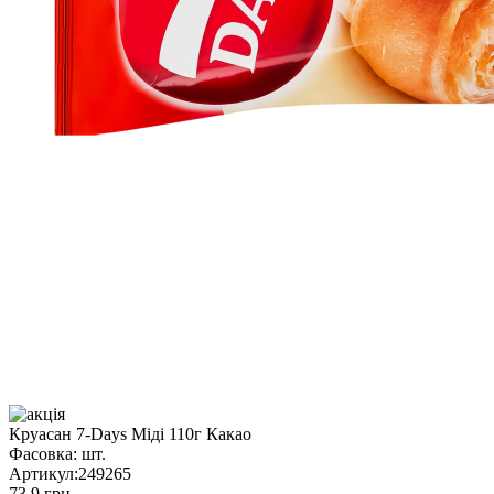
Круасан 7-Days Міді 110г Какао
Фасовка:
шт.
Артикул:
249265
73.9 грн