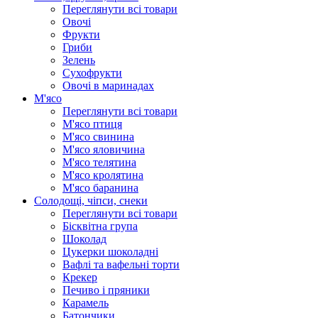
Переглянути всі товари
Овочі
Фрукти
Гриби
Зелень
Сухофрукти
Овочі в маринадах
М'ясо
Переглянути всі товари
М'ясо птиця
М'ясо свинина
М'ясо яловичина
М'ясо телятина
М'ясо кролятина
М'ясо баранина
Солодощі, чіпси, снеки
Переглянути всі товари
Бісквітна група
Шоколад
Цукерки шоколадні
Вафлі та вафельні торти
Крекер
Печиво і пряники
Карамель
Батончики