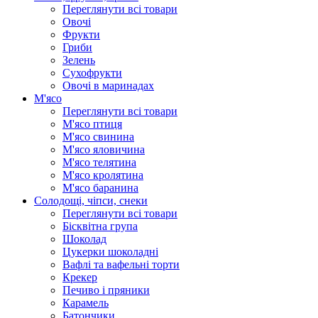
Переглянути всі товари
Овочі
Фрукти
Гриби
Зелень
Сухофрукти
Овочі в маринадах
М'ясо
Переглянути всі товари
М'ясо птиця
М'ясо свинина
М'ясо яловичина
М'ясо телятина
М'ясо кролятина
М'ясо баранина
Солодощі, чіпси, снеки
Переглянути всі товари
Бісквітна група
Шоколад
Цукерки шоколадні
Вафлі та вафельні торти
Крекер
Печиво і пряники
Карамель
Батончики