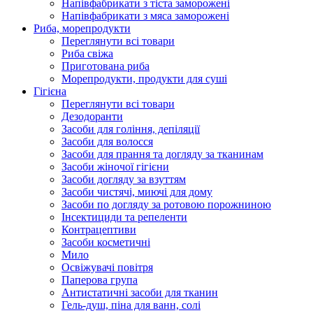
Напівфабрикати з тіста заморожені
Напівфабрикати з мяса заморожені
Риба, морепродукти
Переглянути всі товари
Риба свіжа
Приготована риба
Морепродукти, продукти для суші
Гігієна
Переглянути всі товари
Дезодоранти
Засоби для гоління, депіляції
Засоби для волосся
Засоби для прання та догляду за тканинам
Засоби жіночої гігієни
Засоби догляду за взуттям
Засоби чистячі, миючі для дому
Засоби по догляду за ротовою порожниною
Інсектициди та репеленти
Контрацептиви
Засоби косметичні
Мило
Освіжувачі повітря
Паперова група
Антистатичні засоби для тканин
Гель-душ, піна для ванн, солі