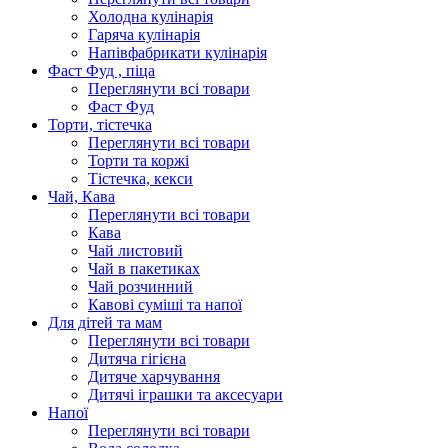
Холодна кулінарія
Гаряча кулінарія
Напівфабрикати кулінарія
Фаст Фуд , піца
Переглянути всі товари
Фаст Фуд
Торти, тістечка
Переглянути всі товари
Торти та коржі
Тістечка, кекси
Чай, Кава
Переглянути всі товари
Кава
Чай листовий
Чай в пакетиках
Чай розчинний
Кавові суміші та напої
Для дітей та мам
Переглянути всі товари
Дитяча гігієна
Дитяче харчування
Дитячі іграшки та аксесуари
Напої
Переглянути всі товари