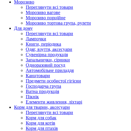
Морозиво
Переглянути всі товари
Морозиво вагове
Морозиво порційне
Морозиво тортова група, рулети
Для дому
Переглянути всі товари
Лампочки
Книги, періодика
Одяг, взуття, аксесуари
Сувенірна продукція
Запальнички, сірники
Одноразовий посуд
Автомобільне приладдя
Канцтовари
Предмети особистої гігієни
Господарча група
Ватна продукція
Пікнік
Елементи живлення, ліхтарі
Корм для тварин, аксесуари
Переглянути всі товари
Корм для собак
Корм для котів
Корм для птахів