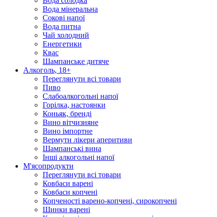
Вода солодка
Вода мінеральна
Сокові напої
Вода питна
Чай холодний
Енергетики
Квас
Шампанське дитяче
Алкоголь, 18+
Переглянути всі товари
Пиво
Слабоалкогольні напої
Горілка, настоянки
Коньяк, бренді
Вино вітчизняне
Вино імпортне
Вермути лікери аперитиви
Шампанські вина
Інші алкогольні напої
М'ясопродукти
Переглянути всі товари
Ковбаси варені
Ковбаси копчені
Копченості варено-копчені, сирокопчені
Шинки варені