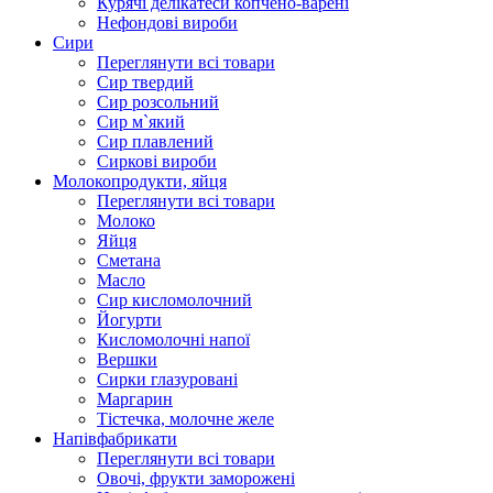
Курячі делікатеси копчено-варені
Нефондові вироби
Сири
Переглянути всі товари
Сир твердий
Сир розсольний
Сир м`який
Сир плавлений
Сиркові вироби
Молокопродукти, яйця
Переглянути всі товари
Молоко
Яйця
Сметана
Масло
Сир кисломолочний
Йогурти
Кисломолочні напої
Вершки
Сирки глазуровані
Маргарин
Тістечка, молочне желе
Напівфабрикати
Переглянути всі товари
Овочі, фрукти заморожені