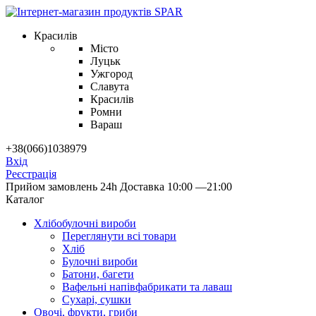
Красилів
Місто
Луцьк
Ужгород
Славута
Красилів
Ромни
Вараш
+38(066)1038979
Вхід
Реєстрація
Прийом замовлень 24h
Доставка 10:00 —21:00
Каталог
Хлібобулочні вироби
Переглянути всі товари
Хліб
Булочні вироби
Батони, багети
Вафельні напівфабрикати та лаваш
Сухарі, сушки
Овочі, фрукти, гриби