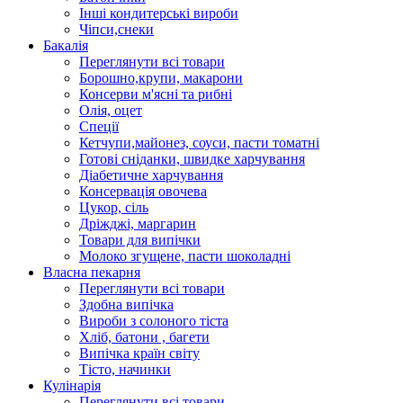
Інші кондитерські вироби
Чіпси,снеки
Бакалія
Переглянути всі товари
Борошно,крупи, макарони
Консерви м'ясні та рибні
Олія, оцет
Спеції
Кетчупи,майонез, соуси, пасти томатні
Готові сніданки, швидке харчування
Діабетичне харчування
Консервація овочева
Цукор, сіль
Дріжджі, маргарин
Товари для випічки
Молоко згущене, пасти шоколадні
Власна пекарня
Переглянути всі товари
Здобна випічка
Вироби з солоного тіста
Хліб, батони , багети
Випічка країн світу
Тісто, начинки
Кулінарія
Переглянути всі товари