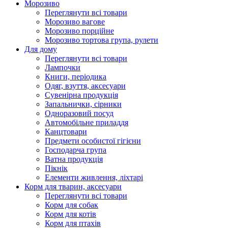
Морозиво
Переглянути всі товари
Морозиво вагове
Морозиво порційне
Морозиво тортова група, рулети
Для дому
Переглянути всі товари
Лампочки
Книги, періодика
Одяг, взуття, аксесуари
Сувенірна продукція
Запальнички, сірники
Одноразовий посуд
Автомобільне приладдя
Канцтовари
Предмети особистої гігієни
Господарча група
Ватна продукція
Пікнік
Елементи живлення, ліхтарі
Корм для тварин, аксесуари
Переглянути всі товари
Корм для собак
Корм для котів
Корм для птахів