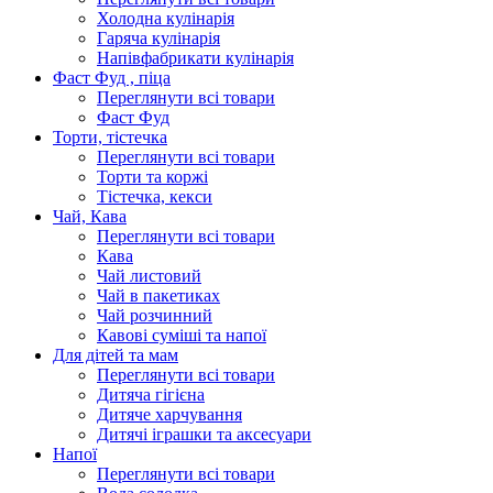
Холодна кулінарія
Гаряча кулінарія
Напівфабрикати кулінарія
Фаст Фуд , піца
Переглянути всі товари
Фаст Фуд
Торти, тістечка
Переглянути всі товари
Торти та коржі
Тістечка, кекси
Чай, Кава
Переглянути всі товари
Кава
Чай листовий
Чай в пакетиках
Чай розчинний
Кавові суміші та напої
Для дітей та мам
Переглянути всі товари
Дитяча гігієна
Дитяче харчування
Дитячі іграшки та аксесуари
Напої
Переглянути всі товари