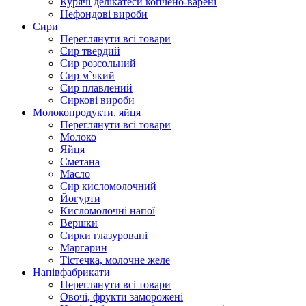
Курячі делікатеси копчено-варені
Нефондові вироби
Сири
Переглянути всі товари
Сир твердий
Сир розсольний
Сир м`який
Сир плавлений
Сиркові вироби
Молокопродукти, яйця
Переглянути всі товари
Молоко
Яйця
Сметана
Масло
Сир кисломолочний
Йогурти
Кисломолочні напої
Вершки
Сирки глазуровані
Маргарин
Тістечка, молочне желе
Напівфабрикати
Переглянути всі товари
Овочі, фрукти заморожені