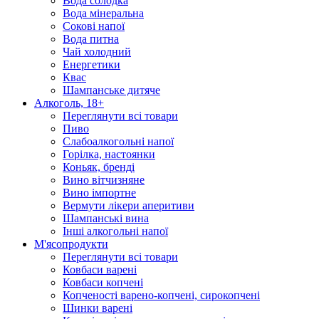
Вода солодка
Вода мінеральна
Сокові напої
Вода питна
Чай холодний
Енергетики
Квас
Шампанське дитяче
Алкоголь, 18+
Переглянути всі товари
Пиво
Слабоалкогольні напої
Горілка, настоянки
Коньяк, бренді
Вино вітчизняне
Вино імпортне
Вермути лікери аперитиви
Шампанські вина
Інші алкогольні напої
М'ясопродукти
Переглянути всі товари
Ковбаси варені
Ковбаси копчені
Копченості варено-копчені, сирокопчені
Шинки варені