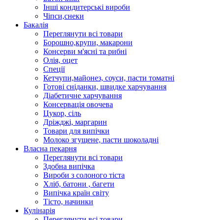
Інші кондитерські вироби
Чіпси,снеки
Бакалія
Переглянути всі товари
Борошно,крупи, макарони
Консерви м'ясні та рибні
Олія, оцет
Спеції
Кетчупи,майонез, соуси, пасти томатні
Готові сніданки, швидке харчування
Діабетичне харчування
Консервація овочева
Цукор, сіль
Дріжджі, маргарин
Товари для випічки
Молоко згущене, пасти шоколадні
Власна пекарня
Переглянути всі товари
Здобна випічка
Вироби з солоного тіста
Хліб, батони , багети
Випічка країн світу
Тісто, начинки
Кулінарія
Переглянути всі товари