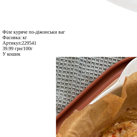
Філе куряче по-діжонськи ваг
Фасовка:
кг
Артикул:
229541
39.99 грн/100г
У кошик