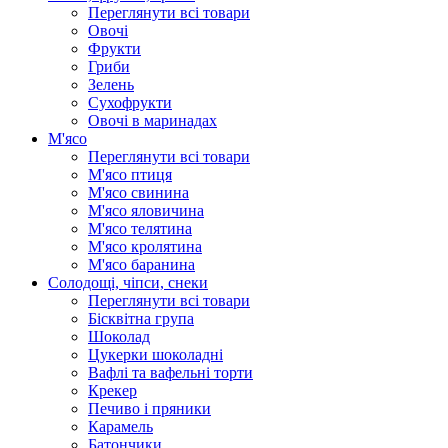
Переглянути всі товари
Овочі
Фрукти
Гриби
Зелень
Сухофрукти
Овочі в маринадах
М'ясо
Переглянути всі товари
М'ясо птиця
М'ясо свинина
М'ясо яловичина
М'ясо телятина
М'ясо кролятина
М'ясо баранина
Солодощі, чіпси, снеки
Переглянути всі товари
Бісквітна група
Шоколад
Цукерки шоколадні
Вафлі та вафельні торти
Крекер
Печиво і пряники
Карамель
Батончики