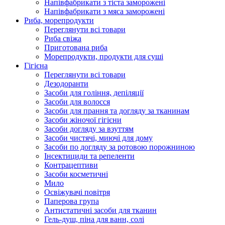
Напівфабрикати з тіста заморожені
Напівфабрикати з мяса заморожені
Риба, морепродукти
Переглянути всі товари
Риба свіжа
Приготована риба
Морепродукти, продукти для суші
Гігієна
Переглянути всі товари
Дезодоранти
Засоби для гоління, депіляції
Засоби для волосся
Засоби для прання та догляду за тканинам
Засоби жіночої гігієни
Засоби догляду за взуттям
Засоби чистячі, миючі для дому
Засоби по догляду за ротовою порожниною
Інсектициди та репеленти
Контрацептиви
Засоби косметичні
Мило
Освіжувачі повітря
Паперова група
Антистатичні засоби для тканин
Гель-душ, піна для ванн, солі