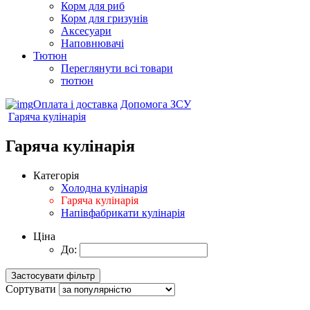
Корм для риб
Корм для гризунів
Аксесуари
Наповнювачі
Тютюн
Переглянути всі товари
тютюн
Оплата і доставка
Допомога ЗСУ
Гаряча кулінарія
Гаряча кулінарія
Категорія
Холодна кулінарія
Гаряча кулінарія
Напівфабрикати кулінарія
Ціна
До:
Сортувати