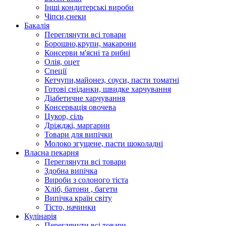
Інші кондитерські вироби
Чіпси,снеки
Бакалія
Переглянути всі товари
Борошно,крупи, макарони
Консерви м'ясні та рибні
Олія, оцет
Спеції
Кетчупи,майонез, соуси, пасти томатні
Готові сніданки, швидке харчування
Діабетичне харчування
Консервація овочева
Цукор, сіль
Дріжджі, маргарин
Товари для випічки
Молоко згущене, пасти шоколадні
Власна пекарня
Переглянути всі товари
Здобна випічка
Вироби з солоного тіста
Хліб, батони , багети
Випічка країн світу
Тісто, начинки
Кулінарія
Переглянути всі товари