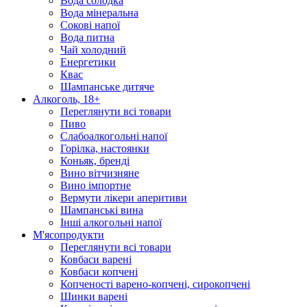
Вода солодка
Вода мінеральна
Сокові напої
Вода питна
Чай холодний
Енергетики
Квас
Шампанське дитяче
Алкоголь, 18+
Переглянути всі товари
Пиво
Слабоалкогольні напої
Горілка, настоянки
Коньяк, бренді
Вино вітчизняне
Вино імпортне
Вермути лікери аперитиви
Шампанські вина
Інші алкогольні напої
М'ясопродукти
Переглянути всі товари
Ковбаси варені
Ковбаси копчені
Копченості варено-копчені, сирокопчені
Шинки варені