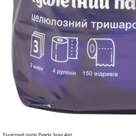
Туалетний папір Papela 3шар 4шт