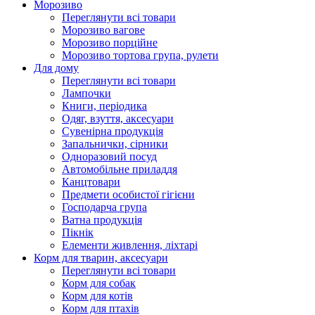
Морозиво
Переглянути всі товари
Морозиво вагове
Морозиво порційне
Морозиво тортова група, рулети
Для дому
Переглянути всі товари
Лампочки
Книги, періодика
Одяг, взуття, аксесуари
Сувенірна продукція
Запальнички, сірники
Одноразовий посуд
Автомобільне приладдя
Канцтовари
Предмети особистої гігієни
Господарча група
Ватна продукція
Пікнік
Елементи живлення, ліхтарі
Корм для тварин, аксесуари
Переглянути всі товари
Корм для собак
Корм для котів
Корм для птахів