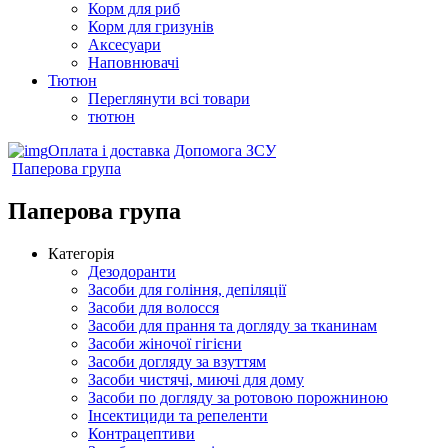
Корм для риб
Корм для гризунів
Аксесуари
Наповнювачі
Тютюн
Переглянути всі товари
тютюн
Оплата і доставка
Допомога ЗСУ
Паперова група
Паперова група
Категорія
Дезодоранти
Засоби для гоління, депіляції
Засоби для волосся
Засоби для прання та догляду за тканинам
Засоби жіночої гігієни
Засоби догляду за взуттям
Засоби чистячі, миючі для дому
Засоби по догляду за ротовою порожниною
Інсектициди та репеленти
Контрацептиви