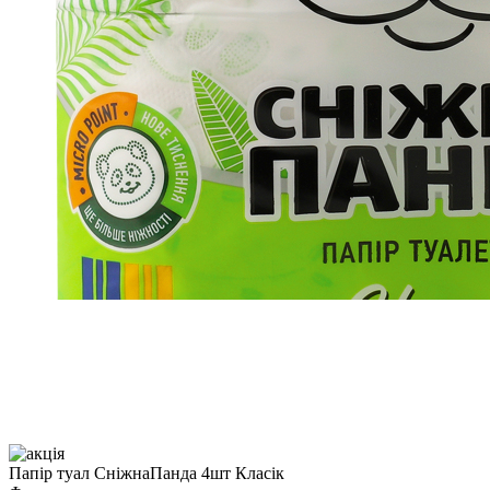
Папір туал СніжнаПанда 4шт Класік