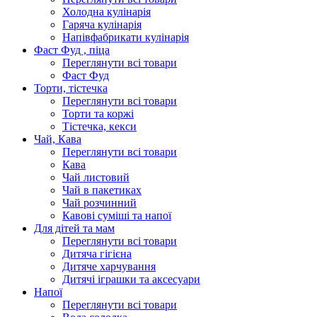
Холодна кулінарія
Гаряча кулінарія
Напівфабрикати кулінарія
Фаст Фуд , піца
Переглянути всі товари
Фаст Фуд
Торти, тістечка
Переглянути всі товари
Торти та коржі
Тістечка, кекси
Чай, Кава
Переглянути всі товари
Кава
Чай листовий
Чай в пакетиках
Чай розчинний
Кавові суміші та напої
Для дітей та мам
Переглянути всі товари
Дитяча гігієна
Дитяче харчування
Дитячі іграшки та аксесуари
Напої
Переглянути всі товари