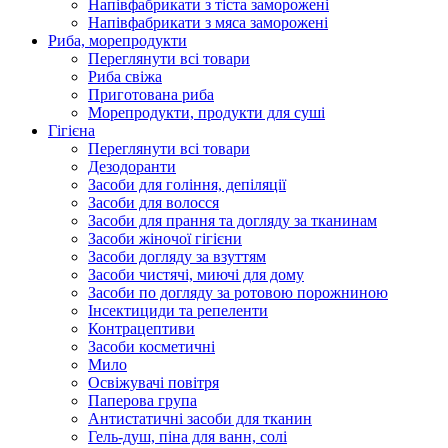
Напівфабрикати з тіста заморожені
Напівфабрикати з мяса заморожені
Риба, морепродукти
Переглянути всі товари
Риба свіжа
Приготована риба
Морепродукти, продукти для суші
Гігієна
Переглянути всі товари
Дезодоранти
Засоби для гоління, депіляції
Засоби для волосся
Засоби для прання та догляду за тканинам
Засоби жіночої гігієни
Засоби догляду за взуттям
Засоби чистячі, миючі для дому
Засоби по догляду за ротовою порожниною
Інсектициди та репеленти
Контрацептиви
Засоби косметичні
Мило
Освіжувачі повітря
Паперова група
Антистатичні засоби для тканин
Гель-душ, піна для ванн, солі