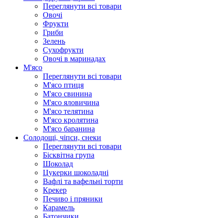
Переглянути всі товари
Овочі
Фрукти
Гриби
Зелень
Сухофрукти
Овочі в маринадах
М'ясо
Переглянути всі товари
М'ясо птиця
М'ясо свинина
М'ясо яловичина
М'ясо телятина
М'ясо кролятина
М'ясо баранина
Солодощі, чіпси, снеки
Переглянути всі товари
Бісквітна група
Шоколад
Цукерки шоколадні
Вафлі та вафельні торти
Крекер
Печиво і пряники
Карамель
Батончики