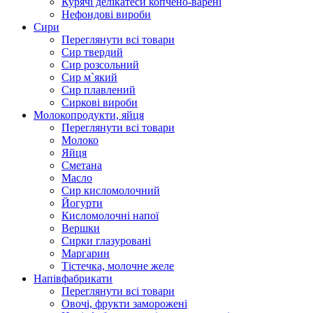
Курячі делікатеси копчено-варені
Нефондові вироби
Сири
Переглянути всі товари
Сир твердий
Сир розсольний
Сир м`який
Сир плавлений
Сиркові вироби
Молокопродукти, яйця
Переглянути всі товари
Молоко
Яйця
Сметана
Масло
Сир кисломолочний
Йогурти
Кисломолочні напої
Вершки
Сирки глазуровані
Маргарин
Тістечка, молочне желе
Напівфабрикати
Переглянути всі товари
Овочі, фрукти заморожені