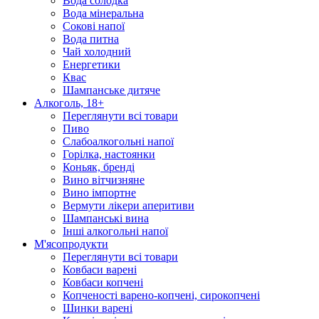
Вода солодка
Вода мінеральна
Сокові напої
Вода питна
Чай холодний
Енергетики
Квас
Шампанське дитяче
Алкоголь, 18+
Переглянути всі товари
Пиво
Слабоалкогольні напої
Горілка, настоянки
Коньяк, бренді
Вино вітчизняне
Вино імпортне
Вермути лікери аперитиви
Шампанські вина
Інші алкогольні напої
М'ясопродукти
Переглянути всі товари
Ковбаси варені
Ковбаси копчені
Копченості варено-копчені, сирокопчені
Шинки варені