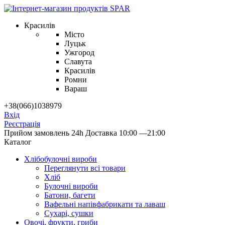
Красилів
Місто
Луцьк
Ужгород
Славута
Красилів
Ромни
Вараш
+38(066)1038979
Вхід
Реєстрація
Прийом замовлень 24h
Доставка 10:00 —21:00
Каталог
Хлібобулочні вироби
Переглянути всі товари
Хліб
Булочні вироби
Батони, багети
Вафельні напівфабрикати та лаваш
Сухарі, сушки
Овочі, фрукти, гриби