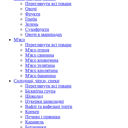
Переглянути всі товари
Овочі
Фрукти
Гриби
Зелень
Сухофрукти
Овочі в маринадах
М'ясо
Переглянути всі товари
М'ясо птиця
М'ясо свинина
М'ясо яловичина
М'ясо телятина
М'ясо кролятина
М'ясо баранина
Солодощі, чіпси, снеки
Переглянути всі товари
Бісквітна група
Шоколад
Цукерки шоколадні
Вафлі та вафельні торти
Крекер
Печиво і пряники
Карамель
Батончики