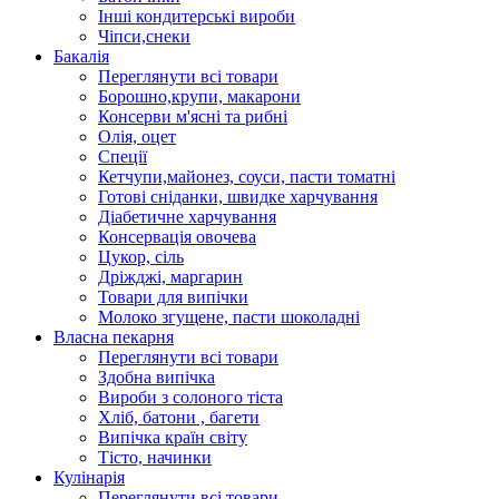
Інші кондитерські вироби
Чіпси,снеки
Бакалія
Переглянути всі товари
Борошно,крупи, макарони
Консерви м'ясні та рибні
Олія, оцет
Спеції
Кетчупи,майонез, соуси, пасти томатні
Готові сніданки, швидке харчування
Діабетичне харчування
Консервація овочева
Цукор, сіль
Дріжджі, маргарин
Товари для випічки
Молоко згущене, пасти шоколадні
Власна пекарня
Переглянути всі товари
Здобна випічка
Вироби з солоного тіста
Хліб, батони , багети
Випічка країн світу
Тісто, начинки
Кулінарія
Переглянути всі товари