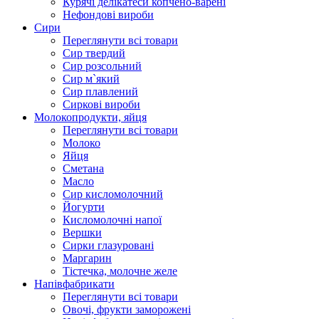
Курячі делікатеси копчено-варені
Нефондові вироби
Сири
Переглянути всі товари
Сир твердий
Сир розсольний
Сир м`який
Сир плавлений
Сиркові вироби
Молокопродукти, яйця
Переглянути всі товари
Молоко
Яйця
Сметана
Масло
Сир кисломолочний
Йогурти
Кисломолочні напої
Вершки
Сирки глазуровані
Маргарин
Тістечка, молочне желе
Напівфабрикати
Переглянути всі товари
Овочі, фрукти заморожені