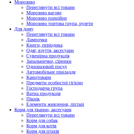
Морозиво
Переглянути всі товари
Морозиво вагове
Морозиво порційне
Морозиво тортова група, рулети
Для дому
Переглянути всі товари
Лампочки
Книги, періодика
Одяг, взуття, аксесуари
Сувенірна продукція
Запальнички, сірники
Одноразовий посуд
Автомобільне приладдя
Канцтовари
Предмети особистої гігієни
Господарча група
Ватна продукція
Пікнік
Елементи живлення, ліхтарі
Корм для тварин, аксесуари
Переглянути всі товари
Корм для собак
Корм для котів
Корм для птахів