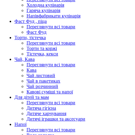
Холодна кулінарія
Гаряча кулінарія
Напівфабрикати кулінарія
Фаст Фуд , піца
Переглянути всі товари
Фаст Фуд
Торти, тістечка
Переглянути всі товари
Торти та коржі
Тістечка, кекси
Чай, Кава
Переглянути всі товари
Кава
Чай листовий
Чай в пакетиках
Чай розчинний
Кавові суміші та напої
Для дітей та мам
Переглянути всі товари
Дитяча гігієна
Дитяче харчування
Дитячі іграшки та аксесуари
Напої
Переглянути всі товари