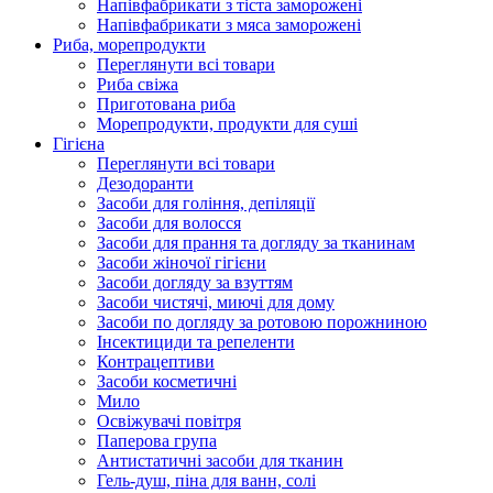
Напівфабрикати з тіста заморожені
Напівфабрикати з мяса заморожені
Риба, морепродукти
Переглянути всі товари
Риба свіжа
Приготована риба
Морепродукти, продукти для суші
Гігієна
Переглянути всі товари
Дезодоранти
Засоби для гоління, депіляції
Засоби для волосся
Засоби для прання та догляду за тканинам
Засоби жіночої гігієни
Засоби догляду за взуттям
Засоби чистячі, миючі для дому
Засоби по догляду за ротовою порожниною
Інсектициди та репеленти
Контрацептиви
Засоби косметичні
Мило
Освіжувачі повітря
Паперова група
Антистатичні засоби для тканин
Гель-душ, піна для ванн, солі