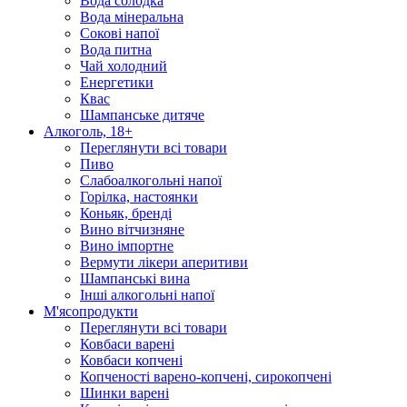
Вода солодка
Вода мінеральна
Сокові напої
Вода питна
Чай холодний
Енергетики
Квас
Шампанське дитяче
Алкоголь, 18+
Переглянути всі товари
Пиво
Слабоалкогольні напої
Горілка, настоянки
Коньяк, бренді
Вино вітчизняне
Вино імпортне
Вермути лікери аперитиви
Шампанські вина
Інші алкогольні напої
М'ясопродукти
Переглянути всі товари
Ковбаси варені
Ковбаси копчені
Копченості варено-копчені, сирокопчені
Шинки варені