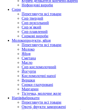
Курячі делікатеси копчено-варені
Нефондові вироби
Сири
Переглянути всі товари
Сир твердий
Сир розсольний
Сир м`який
Сир плавлений
Сиркові вироби
Молокопродукти, яйця
Переглянути всі товари
Молоко
Яйця
Сметана
Масло
Сир кисломолочний
Йогурти
Кисломолочні напої
Вершки
Сирки глазуровані
Маргарин
Тістечка, молочне желе
Напівфабрикати
Переглянути всі товари
Овочі, фрукти заморожені