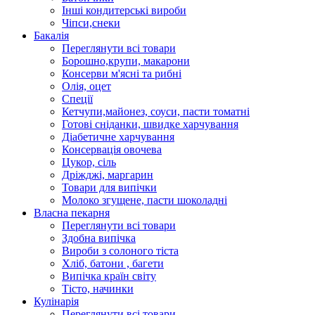
Інші кондитерські вироби
Чіпси,снеки
Бакалія
Переглянути всі товари
Борошно,крупи, макарони
Консерви м'ясні та рибні
Олія, оцет
Спеції
Кетчупи,майонез, соуси, пасти томатні
Готові сніданки, швидке харчування
Діабетичне харчування
Консервація овочева
Цукор, сіль
Дріжджі, маргарин
Товари для випічки
Молоко згущене, пасти шоколадні
Власна пекарня
Переглянути всі товари
Здобна випічка
Вироби з солоного тіста
Хліб, батони , багети
Випічка країн світу
Тісто, начинки
Кулінарія
Переглянути всі товари