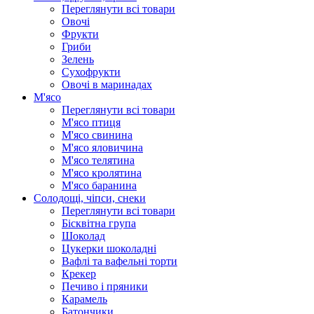
Переглянути всі товари
Овочі
Фрукти
Гриби
Зелень
Сухофрукти
Овочі в маринадах
М'ясо
Переглянути всі товари
М'ясо птиця
М'ясо свинина
М'ясо яловичина
М'ясо телятина
М'ясо кролятина
М'ясо баранина
Солодощі, чіпси, снеки
Переглянути всі товари
Бісквітна група
Шоколад
Цукерки шоколадні
Вафлі та вафельні торти
Крекер
Печиво і пряники
Карамель
Батончики