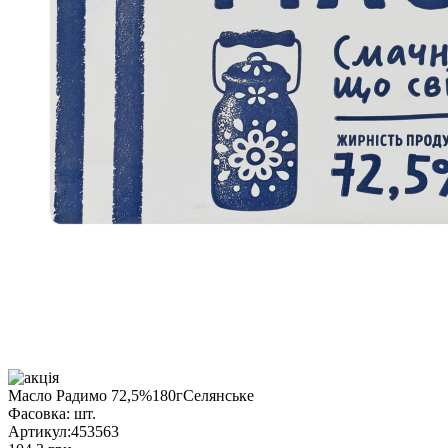
Масло Радимо 72,5%180гСелянське
Фасовка:
шт.
Артикул:
453563