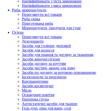
Напівфабрикати з тіста заморожені
Напівфабрикати з мяса заморожені
Риба, морепродукти
Переглянути всі товари
Риба свіжа
Приготована риба
Морепродукти, продукти для суші
Гігієна
Переглянути всі товари
Дезодоранти
Засоби для гоління, депіляції
Засоби для волосся
Засоби для прання та догляду за тканинам
Засоби жіночої гігієни
Засоби догляду за взуттям
Засоби чистячі, миючі для дому
Засоби по догляду за ротовою порожниною
Інсектициди та репеленти
Контрацептиви
Засоби косметичні
Мило
Освіжувачі повітря
Паперова група
Антистатичні засоби для тканин
Гель-душ, піна для ванн, солі