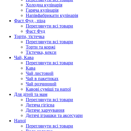
Холодна кулінарія
Гаряча кулінарія
Напівфабрикати кулінарія
Фаст Фуд , піца
Переглянути всі товари
Фаст Фуд
Торти, тістечка
Переглянути всі товари
Торти та коржі
Тістечка, кекси
Чай, Кава
Переглянути всі товари
Кава
Чай листовий
Чай в пакетиках
Чай розчинний
Кавові суміші та напої
Для дітей та мам
Переглянути всі товари
Дитяча гігієна
Дитяче харчування
Дитячі іграшки та аксесуари
Напої
Переглянути всі товари