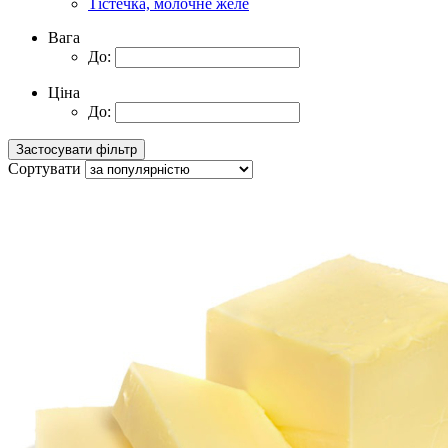
Тістечка, молочне желе
Вага
До:
Ціна
До:
Сортувати