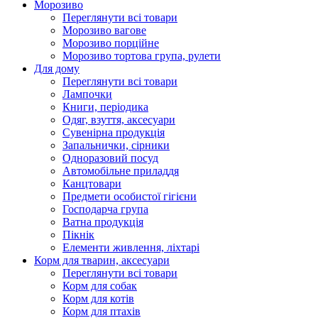
Морозиво
Переглянути всі товари
Морозиво вагове
Морозиво порційне
Морозиво тортова група, рулети
Для дому
Переглянути всі товари
Лампочки
Книги, періодика
Одяг, взуття, аксесуари
Сувенірна продукція
Запальнички, сірники
Одноразовий посуд
Автомобільне приладдя
Канцтовари
Предмети особистої гігієни
Господарча група
Ватна продукція
Пікнік
Елементи живлення, ліхтарі
Корм для тварин, аксесуари
Переглянути всі товари
Корм для собак
Корм для котів
Корм для птахів