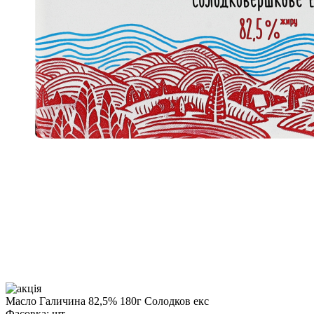
Масло Галичина 82,5% 180г Солодков екс
Фасовка:
шт.