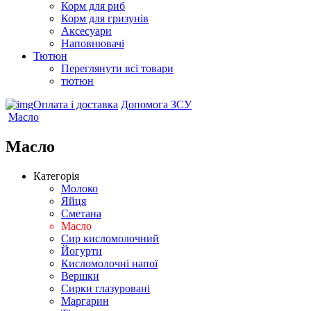
Корм для риб
Корм для гризунів
Аксесуари
Наповнювачі
Тютюн
Переглянути всі товари
тютюн
Оплата і доставка
Допомога ЗСУ
Масло
Масло
Категорія
Молоко
Яйця
Сметана
Масло
Сир кисломолочний
Йогурти
Кисломолочні напої
Вершки
Сирки глазуровані
Маргарин