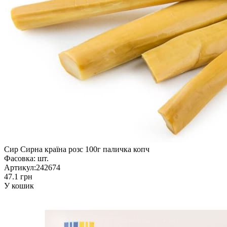
Сир Сирна країна розс 100г паличка копч
Фасовка:
шт.
Артикул:
242674
47.1 грн
У кошик