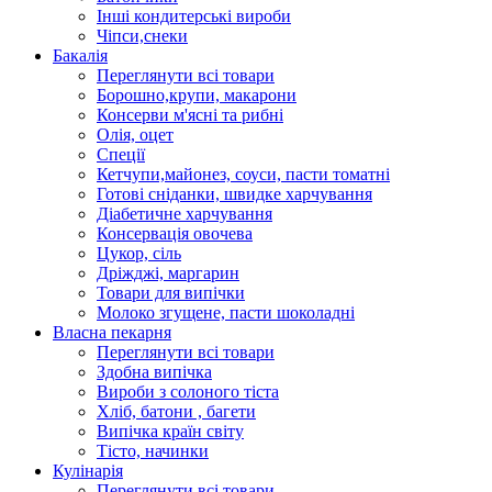
Інші кондитерські вироби
Чіпси,снеки
Бакалія
Переглянути всі товари
Борошно,крупи, макарони
Консерви м'ясні та рибні
Олія, оцет
Спеції
Кетчупи,майонез, соуси, пасти томатні
Готові сніданки, швидке харчування
Діабетичне харчування
Консервація овочева
Цукор, сіль
Дріжджі, маргарин
Товари для випічки
Молоко згущене, пасти шоколадні
Власна пекарня
Переглянути всі товари
Здобна випічка
Вироби з солоного тіста
Хліб, батони , багети
Випічка країн світу
Тісто, начинки
Кулінарія
Переглянути всі товари