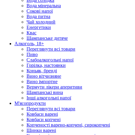
Вода солодка
Вода мінеральна
Сокові напої
Вода питна
Чай холодний
Енергетики
Квас
Шампанське дитяче
Алкоголь, 18+
Переглянути всі товари
Пиво
Слабоалкогольні напої
Горілка, настоянки
Коньяк, бренді
Вино вітчизняне
Вино імпортне
Вермути лікери аперитиви
Шампанські вина
Інші алкогольні напої
М'ясопродукти
Переглянути всі товари
Ковбаси варені
Ковбаси копчені
Копченості варено-копчені, сирокопчені
Шинки варені