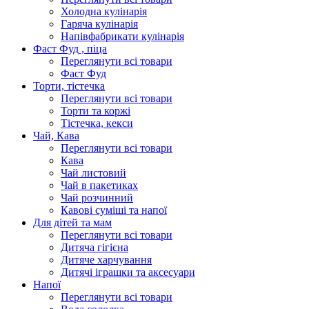
Холодна кулінарія
Гаряча кулінарія
Напівфабрикати кулінарія
Фаст Фуд , піца
Переглянути всі товари
Фаст Фуд
Торти, тістечка
Переглянути всі товари
Торти та коржі
Тістечка, кекси
Чай, Кава
Переглянути всі товари
Кава
Чай листовий
Чай в пакетиках
Чай розчинний
Кавові суміші та напої
Для дітей та мам
Переглянути всі товари
Дитяча гігієна
Дитяче харчування
Дитячі іграшки та аксесуари
Напої
Переглянути всі товари