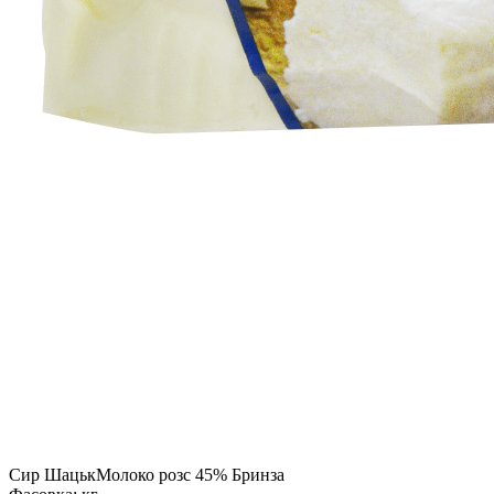
Сир ШацькМолоко розс 45% Бринза