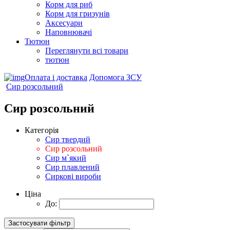
Корм для риб
Корм для гризунів
Аксесуари
Наповнювачі
Тютюн
Переглянути всі товари
тютюн
Оплата і доставка
Допомога ЗСУ
Сир розсольний
Сир розсольний
Категорія
Сир твердий
Сир розсольний
Сир м`який
Сир плавлений
Сиркові вироби
Ціна
До: