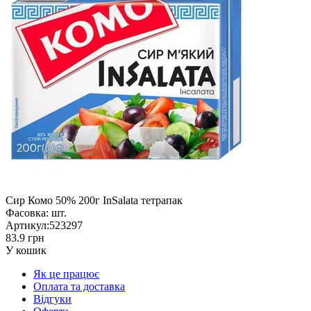
Сир Комо 50% 200г InSalata тетрапак
Фасовка:
шт.
Артикул:
523297
83.9 грн
У кошик
Як це працює
Оплата та доставка
Відгуки