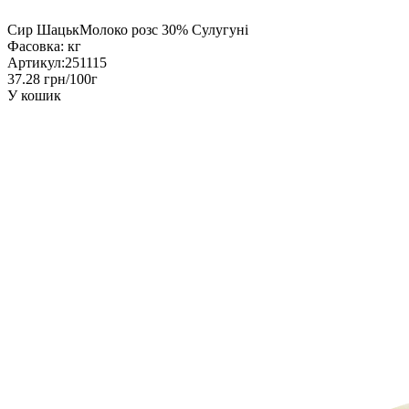
Сир ШацькМолоко розс 30% Сулугуні
Фасовка:
кг
Артикул:
251115
37.28 грн/100г
У кошик