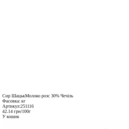
Сир ШацькМолоко розс 30% Чечіль
Фасовка:
кг
Артикул:
251116
42.14 грн/100г
У кошик