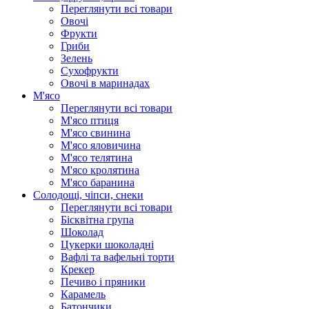
Переглянути всі товари
Овочі
Фрукти
Гриби
Зелень
Сухофрукти
Овочі в маринадах
М'ясо
Переглянути всі товари
М'ясо птиця
М'ясо свинина
М'ясо яловичина
М'ясо телятина
М'ясо кролятина
М'ясо баранина
Солодощі, чіпси, снеки
Переглянути всі товари
Бісквітна група
Шоколад
Цукерки шоколадні
Вафлі та вафельні торти
Крекер
Печиво і пряники
Карамель
Батончики