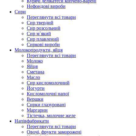
Курячі делікатеси копчено-варені
Нефондові вироби
Сири
Переглянути всі товари
Сир твердий
Сир розсольний
Сир м`який
Сир плавлений
Сиркові вироби
Молокопродукти, яйця
Переглянути всі товари
Молоко
Яйця
Сметана
Масло
Сир кисломолочний
Йогурти
Кисломолочні напої
Вершки
Сирки глазуровані
Маргарин
Тістечка, молочне желе
Напівфабрикати
Переглянути всі товари
Овочі, фрукти заморожені