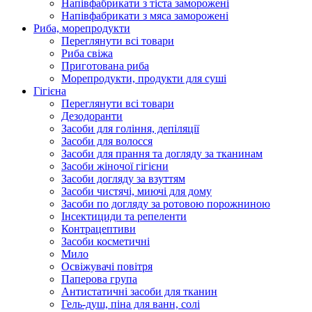
Напівфабрикати з тіста заморожені
Напівфабрикати з мяса заморожені
Риба, морепродукти
Переглянути всі товари
Риба свіжа
Приготована риба
Морепродукти, продукти для суші
Гігієна
Переглянути всі товари
Дезодоранти
Засоби для гоління, депіляції
Засоби для волосся
Засоби для прання та догляду за тканинам
Засоби жіночої гігієни
Засоби догляду за взуттям
Засоби чистячі, миючі для дому
Засоби по догляду за ротовою порожниною
Інсектициди та репеленти
Контрацептиви
Засоби косметичні
Мило
Освіжувачі повітря
Паперова група
Антистатичні засоби для тканин
Гель-душ, піна для ванн, солі