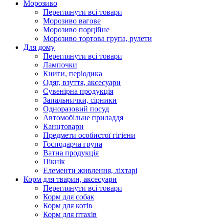
Морозиво
Переглянути всі товари
Морозиво вагове
Морозиво порційне
Морозиво тортова група, рулети
Для дому
Переглянути всі товари
Лампочки
Книги, періодика
Одяг, взуття, аксесуари
Сувенірна продукція
Запальнички, сірники
Одноразовий посуд
Автомобільне приладдя
Канцтовари
Предмети особистої гігієни
Господарча група
Ватна продукція
Пікнік
Елементи живлення, ліхтарі
Корм для тварин, аксесуари
Переглянути всі товари
Корм для собак
Корм для котів
Корм для птахів