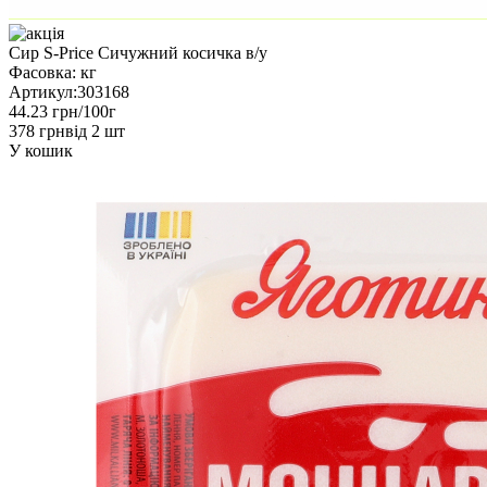
Сир S-Price Сичужний косичка в/у
Фасовка:
кг
Артикул:
303168
44.23 грн/100г
378 грн
від 2 шт
У кошик