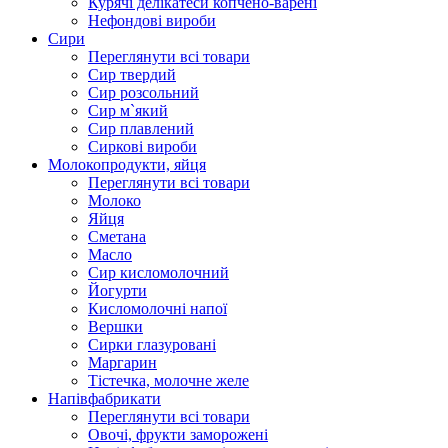
Курячі делікатеси копчено-варені
Нефондові вироби
Сири
Переглянути всі товари
Сир твердий
Сир розсольний
Сир м`який
Сир плавлений
Сиркові вироби
Молокопродукти, яйця
Переглянути всі товари
Молоко
Яйця
Сметана
Масло
Сир кисломолочний
Йогурти
Кисломолочні напої
Вершки
Сирки глазуровані
Маргарин
Тістечка, молочне желе
Напівфабрикати
Переглянути всі товари
Овочі, фрукти заморожені