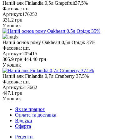
Напій алк Finlandia 0,5л Grapefruit37,5%
Фасовка:
шт.
Артикул:
176252
331.2 грн
У кошик
Напій основ рому Oakheart 0,5л Орідж 35%
Фасовка:
шт.
Артикул:
205415
305.9 грн
444.40 грн
У кошик
Напій алк Finlandia 0,7л Cranberry 37.5%
Фасовка:
шт.
Артикул:
213662
447.1 грн
У кошик
Як це працює
Оплата та доставка
Відгуки
Оферта
Рецепти