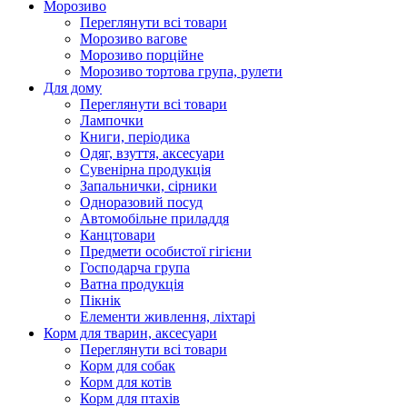
Морозиво
Переглянути всі товари
Морозиво вагове
Морозиво порційне
Морозиво тортова група, рулети
Для дому
Переглянути всі товари
Лампочки
Книги, періодика
Одяг, взуття, аксесуари
Сувенірна продукція
Запальнички, сірники
Одноразовий посуд
Автомобільне приладдя
Канцтовари
Предмети особистої гігієни
Господарча група
Ватна продукція
Пікнік
Елементи живлення, ліхтарі
Корм для тварин, аксесуари
Переглянути всі товари
Корм для собак
Корм для котів
Корм для птахів