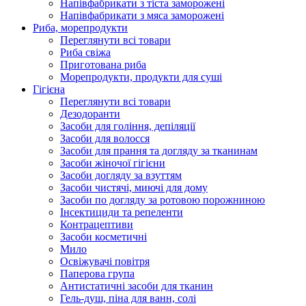
Напівфабрикати з тіста заморожені
Напівфабрикати з мяса заморожені
Риба, морепродукти
Переглянути всі товари
Риба свіжа
Приготована риба
Морепродукти, продукти для суші
Гігієна
Переглянути всі товари
Дезодоранти
Засоби для гоління, депіляції
Засоби для волосся
Засоби для прання та догляду за тканинам
Засоби жіночої гігієни
Засоби догляду за взуттям
Засоби чистячі, миючі для дому
Засоби по догляду за ротовою порожниною
Інсектициди та репеленти
Контрацептиви
Засоби косметичні
Мило
Освіжувачі повітря
Паперова група
Антистатичні засоби для тканин
Гель-душ, піна для ванн, солі