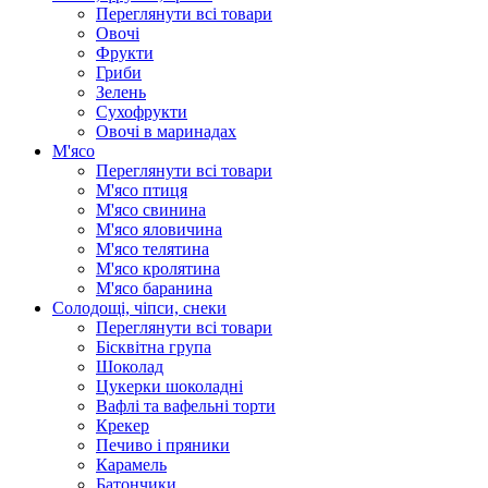
Переглянути всі товари
Овочі
Фрукти
Гриби
Зелень
Сухофрукти
Овочі в маринадах
М'ясо
Переглянути всі товари
М'ясо птиця
М'ясо свинина
М'ясо яловичина
М'ясо телятина
М'ясо кролятина
М'ясо баранина
Солодощі, чіпси, снеки
Переглянути всі товари
Бісквітна група
Шоколад
Цукерки шоколадні
Вафлі та вафельні торти
Крекер
Печиво і пряники
Карамель
Батончики