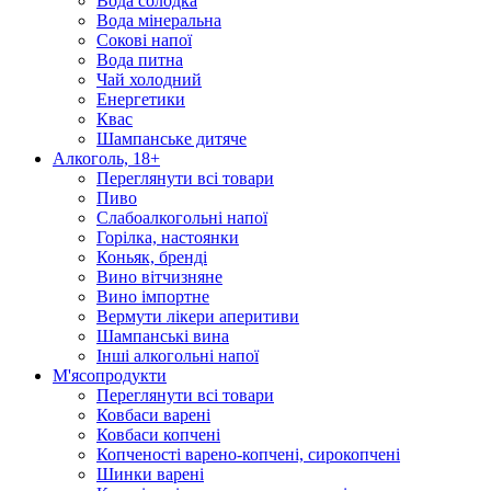
Вода солодка
Вода мінеральна
Сокові напої
Вода питна
Чай холодний
Енергетики
Квас
Шампанське дитяче
Алкоголь, 18+
Переглянути всі товари
Пиво
Слабоалкогольні напої
Горілка, настоянки
Коньяк, бренді
Вино вітчизняне
Вино імпортне
Вермути лікери аперитиви
Шампанські вина
Інші алкогольні напої
М'ясопродукти
Переглянути всі товари
Ковбаси варені
Ковбаси копчені
Копченості варено-копчені, сирокопчені
Шинки варені