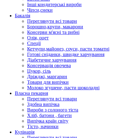
Інші кондитерські вироби
Чіпси,снеки
Бакалія
Переглянути всі товари
Борошно,крупи, макарони
Консерви м'ясні та рибні
Олія, оцет
Спеції
Кетчупи,майонез, соуси, пасти томатні
Готові сніданки, швидке харчування
Діабетичне харчування
Консервація овочева
Цукор, сіль
Дріжджі, маргарин
Товари для випічки
Молоко згущене, пасти шоколадні
Власна пекарня
Переглянути всі товари
Здобна випічка
Вироби з солоного тіста
Хліб, батони , багети
Випічка країн світу
Тісто, начинки
Кулінарія
Переглянути всі товари