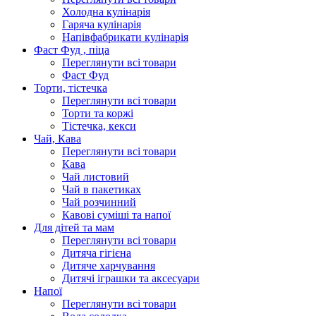
Холодна кулінарія
Гаряча кулінарія
Напівфабрикати кулінарія
Фаст Фуд , піца
Переглянути всі товари
Фаст Фуд
Торти, тістечка
Переглянути всі товари
Торти та коржі
Тістечка, кекси
Чай, Кава
Переглянути всі товари
Кава
Чай листовий
Чай в пакетиках
Чай розчинний
Кавові суміші та напої
Для дітей та мам
Переглянути всі товари
Дитяча гігієна
Дитяче харчування
Дитячі іграшки та аксесуари
Напої
Переглянути всі товари