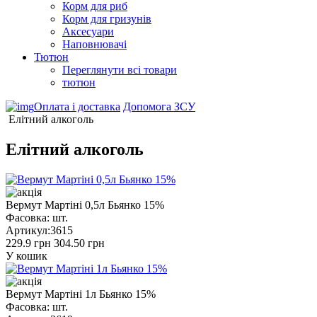
Корм для риб
Корм для гризунів
Аксесуари
Наповнювачі
Тютюн
Переглянути всі товари
тютюн
Оплата і доставка
Допомога ЗСУ
Елітний алкоголь
Елітний алкоголь
Вермут Мартіні 0,5л Бьянко 15%
Фасовка:
шт.
Артикул:
3615
229.9 грн
304.50 грн
У кошик
Вермут Мартіні 1л Бьянко 15%
Фасовка:
шт.