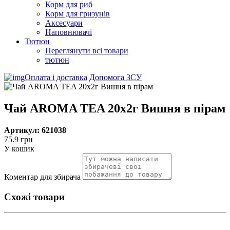
Корм для риб
Корм для гризунів
Аксесуари
Наповнювачі
Тютюн
Переглянути всі товари
тютюн
Оплата і доставка
Допомога ЗСУ
Чай AROMA TEA 20х2г Вишня в пірам
Артикул: 621038
75.9 грн
У кошик
Коментар для збирача
Схожі товари