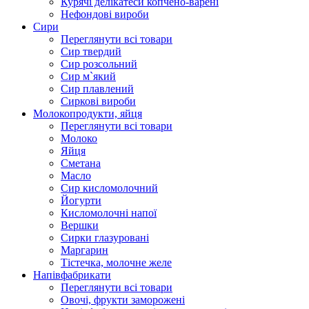
Курячі делікатеси копчено-варені
Нефондові вироби
Сири
Переглянути всі товари
Сир твердий
Сир розсольний
Сир м`який
Сир плавлений
Сиркові вироби
Молокопродукти, яйця
Переглянути всі товари
Молоко
Яйця
Сметана
Масло
Сир кисломолочний
Йогурти
Кисломолочні напої
Вершки
Сирки глазуровані
Маргарин
Тістечка, молочне желе
Напівфабрикати
Переглянути всі товари
Овочі, фрукти заморожені