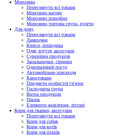
Морозиво
Переглянути всі товари
Морозиво вагове
Морозиво порційне
Морозиво тортова група, рулети
Для дому
Переглянути всі товари
Лампочки
Книги, періодика
Одяг, взуття, аксесуари
Сувенірна продукція
Запальнички, сірники
Одноразовий посуд
Автомобільне приладдя
Канцтовари
Предмети особистої гігієни
Господарча група
Ватна продукція
Пікнік
Елементи живлення, ліхтарі
Корм для тварин, аксесуари
Переглянути всі товари
Корм для собак
Корм для котів
Корм для птахів