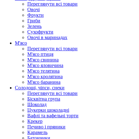
Переглянути всі товари
Овочі
Фрукти
Гриби
Зелень
Сухофрукти
Овочі в маринадах
М'ясо
Переглянути всі товари
М'ясо птиця
М'ясо свинина
М'ясо яловичина
М'ясо телятина
М'ясо кролятина
М'ясо баранина
Солодощі, чіпси, снеки
Переглянути всі товари
Бісквітна група
Шоколад
Цукерки шоколадні
Вафлі та вафельні торти
Крекер
Печиво і пряники
Карамель
Батончики