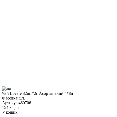
Чай Lovare 32шт*2г Асор зелений 4*8п
Фасовка:
шт.
Артикул:
460706
154.8 грн
У кошик