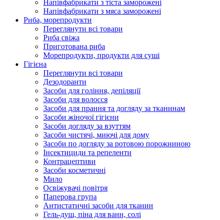
Напівфабрикати з тіста заморожені
Напівфабрикати з мяса заморожені
Риба, морепродукти
Переглянути всі товари
Риба свіжа
Приготована риба
Морепродукти, продукти для суші
Гігієна
Переглянути всі товари
Дезодоранти
Засоби для гоління, депіляції
Засоби для волосся
Засоби для прання та догляду за тканинам
Засоби жіночої гігієни
Засоби догляду за взуттям
Засоби чистячі, миючі для дому
Засоби по догляду за ротовою порожниною
Інсектициди та репеленти
Контрацептиви
Засоби косметичні
Мило
Освіжувачі повітря
Паперова група
Антистатичні засоби для тканин
Гель-душ, піна для ванн, солі