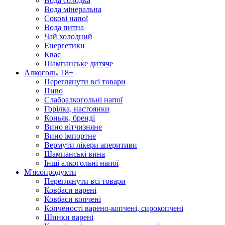
Вода солодка
Вода мінеральна
Сокові напої
Вода питна
Чай холодний
Енергетики
Квас
Шампанське дитяче
Алкоголь, 18+
Переглянути всі товари
Пиво
Слабоалкогольні напої
Горілка, настоянки
Коньяк, бренді
Вино вітчизняне
Вино імпортне
Вермути лікери аперитиви
Шампанські вина
Інші алкогольні напої
М'ясопродукти
Переглянути всі товари
Ковбаси варені
Ковбаси копчені
Копченості варено-копчені, сирокопчені
Шинки варені