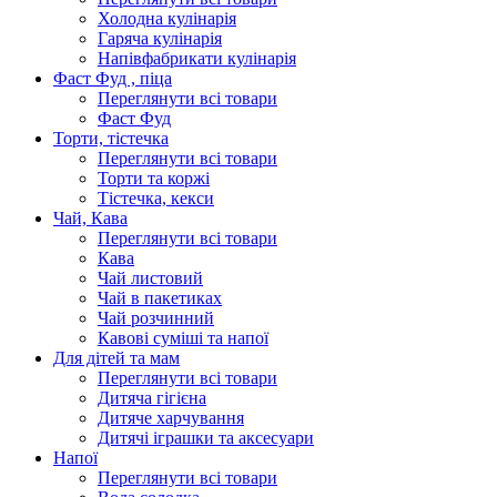
Холодна кулінарія
Гаряча кулінарія
Напівфабрикати кулінарія
Фаст Фуд , піца
Переглянути всі товари
Фаст Фуд
Торти, тістечка
Переглянути всі товари
Торти та коржі
Тістечка, кекси
Чай, Кава
Переглянути всі товари
Кава
Чай листовий
Чай в пакетиках
Чай розчинний
Кавові суміші та напої
Для дітей та мам
Переглянути всі товари
Дитяча гігієна
Дитяче харчування
Дитячі іграшки та аксесуари
Напої
Переглянути всі товари