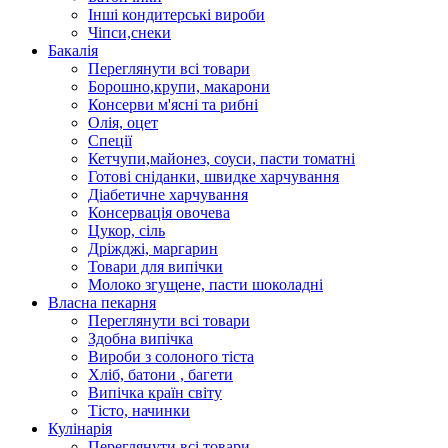
Інші кондитерські вироби
Чіпси,снеки
Бакалія
Переглянути всі товари
Борошно,крупи, макарони
Консерви м'ясні та рибні
Олія, оцет
Спеції
Кетчупи,майонез, соуси, пасти томатні
Готові сніданки, швидке харчування
Діабетичне харчування
Консервація овочева
Цукор, сіль
Дріжджі, маргарин
Товари для випічки
Молоко згущене, пасти шоколадні
Власна пекарня
Переглянути всі товари
Здобна випічка
Вироби з солоного тіста
Хліб, батони , багети
Випічка країн світу
Тісто, начинки
Кулінарія
Переглянути всі товари