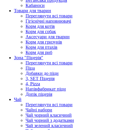
Веганська продукція
Кабаноси
Товари для тварин
Переглянути всі товари
Гігієнічні наповнювачі
Корм для котів
Корм для собак
Аксесуари для тварин
Корм для гризунів
Корм для птахів
Корм для риб
Зона "Піцерія"
Переглянути всі товари
Піца
Добавки до піци
3, SET Піцерія
4, Pizza
Напівфабрикат піци
Допік піцерія
Чай
Переглянути всі товари
Чайні набори
Чай чорний класичний
Чай чорний з додатками
Чай зелений класичний