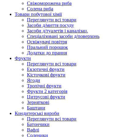
Свіжоморожена риба
Солена риба
Товари побутової хімії
Переглянути всі товари
Засоби д/миття посуду
Засоби д/туалетів і каналізац.
Спеціалізовані засоби д/поверхонь
Освіжувачі повітря
Пральний порошок
Додатки до прання
Фрукти
Переглянути всі товари
Екзoтичні фрукти
Кісточкові фрукти
Ягоди
Тропічні фрукти
Фрукти 2 категорія
Цитрусові фрукти
Зерняткові
Баштани
Кондитерські вироби
Переглянути всі товари
Батончики
Вафлі
Соленики