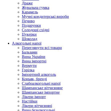
Драже
Жувальнa гумка
Карамель
Мучні кондитерські вироби
Печиво
Подарунки
Солодощі східні
Цукерки
Шоколад
Алкогольні напої
Переглянути всі товари
Бальзами
Вина України
Вина імпортні
Вермути
Горілка
Імпортний алкоголь
Коньяк, бренді
Слабоалкогольні напої
Шампанське вітчизняне
Шампанське імпортне
Лікери імпорт
Настійки
Лікери вітчизняні
Вина безалкогольні