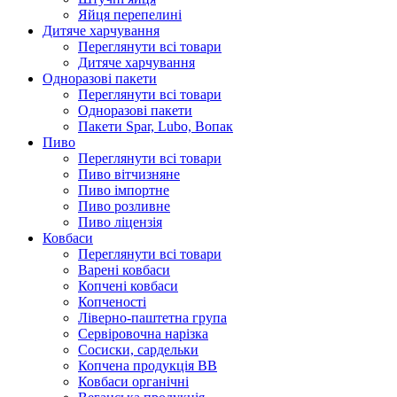
Яйця перепелині
Дитяче харчування
Переглянути всі товари
Дитяче харчування
Одноразові пакети
Переглянути всі товари
Одноразові пакети
Пакети Spar, Lubo, Вопак
Пиво
Переглянути всі товари
Пиво вітчизняне
Пиво імпортне
Пиво розливне
Пиво ліцензія
Ковбаси
Переглянути всі товари
Варені ковбаси
Копчені ковбаси
Копченості
Ліверно-паштетна група
Сервіровочна нарізка
Сосиски, сардельки
Копчена продукція ВВ
Ковбаси органічні