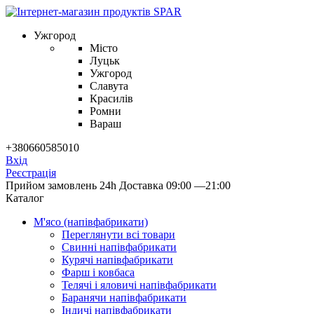
Ужгород
Місто
Луцьк
Ужгород
Славута
Красилів
Ромни
Вараш
+380660585010
Вхід
Реєстрація
Прийом замовлень 24h
Доставка 09:00 —21:00
Каталог
М'ясо (напiвфабрикати)
Переглянути всі товари
Свиннi напiвфабрикати
Курячi напiвфабрикати
Фарш i ковбаса
Телячi i яловичi напiвфабрикати
Баранячи напiвфабрикати
Iндичi напiвфабрикати