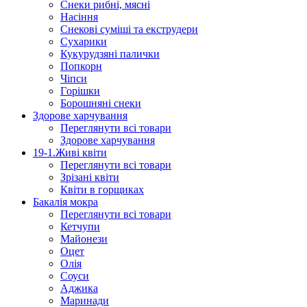
Снеки рибні, мясні
Насіння
Снекові суміші та екструдери
Сухарики
Кукурудзяні пaлички
Попкорн
Чіпси
Гoрішки
Борошняні снеки
Здорове харчування
Переглянути всі товари
Здорове харчування
19-1.Живі квіти
Переглянути всі товари
Зрізані квіти
Квіти в горщиках
Бакалія мокра
Переглянути всі товари
Кетчупи
Майонези
Оцет
Олія
Соуси
Аджика
Маринади