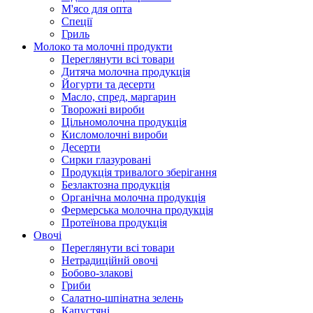
М'ясо для опта
Спеції
Гриль
Молоко та молочні продукти
Переглянути всі товари
Дитяча молочна продукція
Йогурти та десерти
Масло, спред, маргарин
Творожні вироби
Цільномолочна продукція
Кисломолочні вироби
Десерти
Сирки глазуровані
Продукція тривалого зберігання
Безлактозна продукція
Органічна молочна продукція
Фермерська молочна продукція
Протеїнова продукція
Овочі
Переглянути всі товари
Нетрадиційнй овочі
Бобово-злакові
Гриби
Салатно-шпінатна зелень
Капустяні