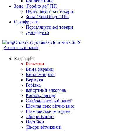
Копчена Риба
Зона "Food to go" ПП
Переглянути всі товари
Зона "Food to go" ПП
Сухофрукти
Переглянути всі товари
сухофрукти
Оплата і доставка
Допомога ЗСУ
Алкогольні напої
Категорія
Бальзами
Вина України
Вина імпортні
Вермути
Горілка
Імпортний алкоголь
Коньяк, бренді
Слабоалкогольні напої
Шампанське вітчизняне
Шампанське імпортне
Лікери імпорт
Настійки
Лікери вітчизняні