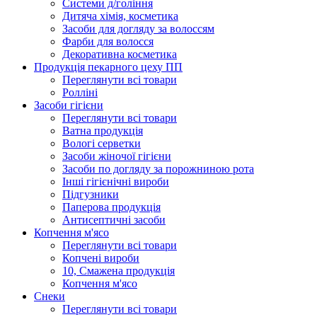
Системи д/гоління
Дитяча хімія, косметика
Засоби для догляду за волоссям
Фарби для волосся
Декоративна косметика
Продукцiя пекарного цеху ПП
Переглянути всі товари
Ролліні
Засоби гігієни
Переглянути всі товари
Ватна продукція
Вологi серветки
Засоби жіночої гігієни
Засоби по догляду за порожниною рота
Інші гігієнічні вироби
Підгузники
Паперова продукція
Антисептичні засоби
Копчення м'ясо
Переглянути всі товари
Копчені вироби
10, Смажена продукція
Копчення м'ясо
Снеки
Переглянути всі товари