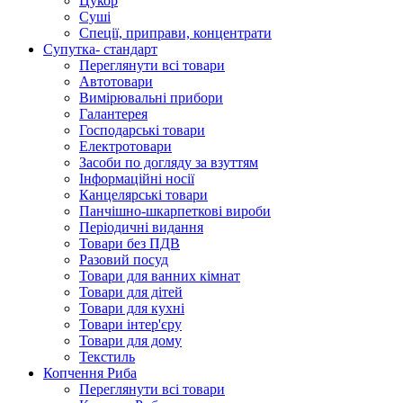
Цукор
Суші
Спеції, приправи, концентрати
Супутка- стандарт
Переглянути всі товари
Автотовари
Вимірювальні прибори
Галантерея
Господарські товари
Електротовари
Засоби по догляду за взуттям
Інформаційні носії
Канцелярські товари
Панчішно-шкарпеткові вироби
Періодичні видання
Товари без ПДВ
Разовий посуд
Товари для ванних кімнат
Товари для дітей
Товари для кухні
Товари інтер'єру
Товари для дому
Текстиль
Копчення Риба
Переглянути всі товари