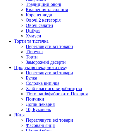
Традиційнй овочі
Квашення та соління
Корeнеплоди
Овочі 2 категорія
Овочі салатні
Цибуля
Хумуси
Торти та тістечка
Переглянути всі товари
Тістечка
Торти
Заморожені десерти
Продукцiя пекарного цеху
Переглянути всі товари
Булка
Солодка випiчка
Хлiб власного виробництва
Тiсто напiвфабрикати Пекарня
Пончики
Допік пекарня
10, Буковель
Яйця
Переглянути всі товари
Фасовані яйця
Штучні яйця