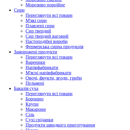
Морозиво порційне
Сири
Переглянути всі товари
М'які сири
Плавлені сири
Сир твердий
Сир твердий ваговий
Пастоподібні вироби
Фермерська сирна продукція
Заморожені продукти
Переглянути всі товари
Вареники
Напівфабрикати
М'ясні напівфабрикати
Овочі, фрукти, ягоди, гриби
Пельмені
Бакалія суха
Переглянути всі товари
Борошно
Крупи
Макарони
Сіль
Сухі сніданки
Продукти швидкого приготування