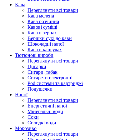
Кава
Переглянути всі товари
Кава мелена
Кава розчинна
Кавові суміші
Кава в зернах
Вершки сухі до кави
Шоколадні напої
Кава в капсулах
Тютюнові вироби
Переглянути всі товари
Цигарки
Сигари, табак
Сигарети електронні
Pod системи та картриджі
Подушечки
Напої
Переглянути всі товари
Енергетичні напої
Мінеральні води
Соки
Солодкі води
Морозиво
Переглянути всі товари
Морозиво сімейне