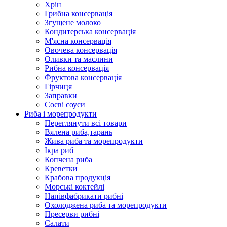
Хрін
Грибна консервація
Згущене молоко
Кондитерська консервація
М'ясна консервація
Овочева консервація
Оливки та маслини
Рибна консервація
Фруктова консервація
Гірчиця
Заправки
Соєві соуси
Риба і морепродукти
Переглянути всі товари
Вялена риба,тарань
Жива риба та морепродукти
Ікра риб
Копчена риба
Крeветки
Крабова продукція
Морські коктейлi
Напівфабрикати рибні
Охолоджена риба та морепродукти
Пресерви рибні
Сaлати