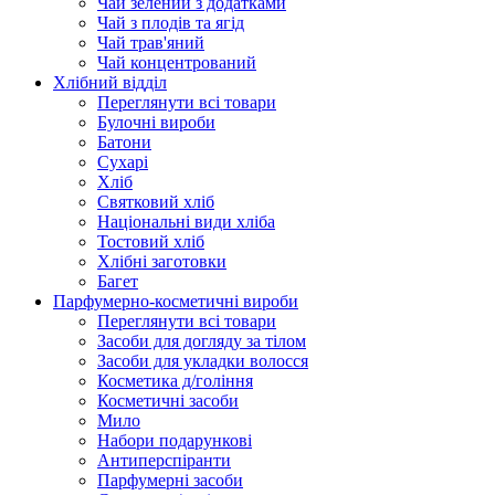
Чай зелений з додатками
Чай з плодів та ягід
Чай трав'яний
Чай концентрований
Хлібний відділ
Переглянути всі товари
Булочні вироби
Батони
Сухарі
Хліб
Святковий хліб
Національні види хліба
Тостовий хліб
Хлібні заготовки
Багет
Парфумерно-косметичні вироби
Переглянути всі товари
Засоби для догляду за тілом
Засоби для укладки волосся
Косметика д/гоління
Косметичні засоби
Мило
Набори подарункові
Антиперспіранти
Парфумерні засоби