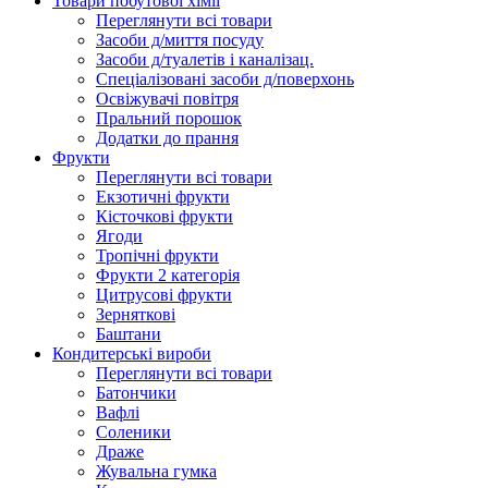
Товари побутової хімії
Переглянути всі товари
Засоби д/миття посуду
Засоби д/туалетів і каналізац.
Спеціалізовані засоби д/поверхонь
Освіжувачі повітря
Пральний порошок
Додатки до прання
Фрукти
Переглянути всі товари
Екзoтичні фрукти
Кісточкові фрукти
Ягоди
Тропічні фрукти
Фрукти 2 категорія
Цитрусові фрукти
Зерняткові
Баштани
Кондитерські вироби
Переглянути всі товари
Батончики
Вафлі
Соленики
Драже
Жувальнa гумка