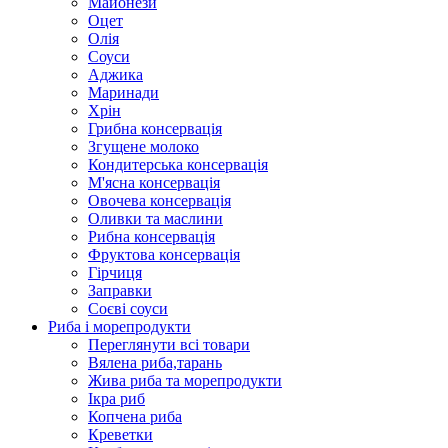
Майонези
Оцет
Олія
Соуси
Аджика
Маринади
Хрін
Грибна консервація
Згущене молоко
Кондитерська консервація
М'ясна консервація
Овочева консервація
Оливки та маслини
Рибна консервація
Фруктова консервація
Гірчиця
Заправки
Соєві соуси
Риба і морепродукти
Переглянути всі товари
Вялена риба,тарань
Жива риба та морепродукти
Ікра риб
Копчена риба
Крeветки