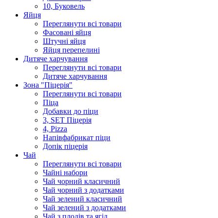
10, Буковель
Яйця
Переглянути всі товари
Фасовані яйця
Штучні яйця
Яйця перепелині
Дитяче харчування
Переглянути всі товари
Дитяче харчування
Зона "Піцерія"
Переглянути всі товари
Піца
Добавки до піци
3, SET Піцерія
4, Pizza
Напівфабрикат піци
Допік піцерія
Чай
Переглянути всі товари
Чайні набори
Чай чорний класичний
Чай чорний з додатками
Чай зелений класичний
Чай зелений з додатками
Чай з плодів та ягід