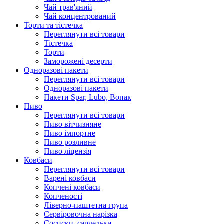
Чай трав'яний
Чай концентрований
Торти та тістечка
Переглянути всі товари
Тістечка
Торти
Заморожені десерти
Одноразові пакети
Переглянути всі товари
Одноразові пакети
Пакети Spar, Lubo, Вопак
Пиво
Переглянути всі товари
Пиво вітчизняне
Пиво імпортне
Пиво розливне
Пиво ліцензія
Ковбаси
Переглянути всі товари
Варені ковбаси
Копчені ковбаси
Копченості
Ліверно-паштетна група
Сервіровочна нарізка
Сосиски, сардельки