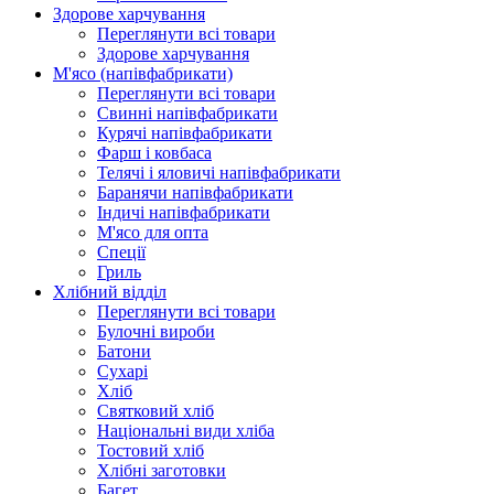
Здорове харчування
Переглянути всі товари
Здорове харчування
М'ясо (напiвфабрикати)
Переглянути всі товари
Свиннi напiвфабрикати
Курячi напiвфабрикати
Фарш i ковбаса
Телячi i яловичi напiвфабрикати
Баранячи напiвфабрикати
Iндичi напiвфабрикати
М'ясо для опта
Спеції
Гриль
Хлібний відділ
Переглянути всі товари
Булочні вироби
Батони
Сухарі
Хліб
Святковий хліб
Національні види хліба
Тостовий хліб
Хлібні заготовки
Багет