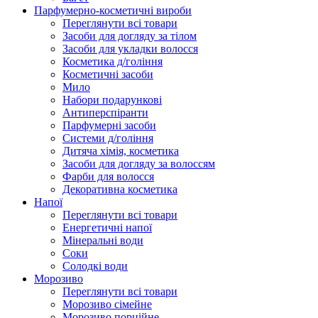
Парфумерно-косметичні вироби
Переглянути всі товари
Засоби для догляду за тілом
Засоби для укладки волосся
Косметика д/гоління
Косметичні засоби
Мило
Набори подарункові
Антиперспіранти
Парфумерні засоби
Системи д/гоління
Дитяча хімія, косметика
Засоби для догляду за волоссям
Фарби для волосся
Декоративна косметика
Напої
Переглянути всі товари
Енергетичні напої
Мінеральні води
Соки
Солодкі води
Морозиво
Переглянути всі товари
Морозиво сімейне
Морозиво порційне