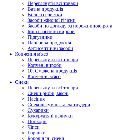
Переглянути всі товари
Ватна продукція
Вологi серветки
Засоби жіночої гігієни
Засоби по догляду за порожниною рота
Інші гігієнічні вироби
Підгузники
Паперова продукція
Антисептичні засоби
Копчення м'ясо
Переглянути всі товари
Копчені вироби
10, Смажена продукція
Копчення м'ясо
Снеки
Переглянути всі товари
Снеки рибні, мясні
Насіння
Снекові суміші та екструдери
Сухарики
Кукурудзяні пaлички
Попкорн
Чіпси
Гoрішки
Борошняні снеки