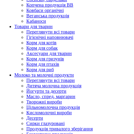
Копчена продукція ВВ
Ковбаси органічні
Веганська продукція
Кабаноси
Товари для тварин
Переглянути всі товари
Гігієнічні наповнювачі
Корм для котів
Корм для собак
Аксесуари для тварин
Корм для гризунів
Корм для птахів
Корм для риб
Молоко та молочні продукти
Переглянути всі товари
Дитяча молочна продукція
Йогурти та десерти
Масло, спред, маргарин
Творожні вироби
Цільномолочна продукція
Кисломолочні вироби
Десерти
Сирки глазуровані
Продукція тривалого зберігання