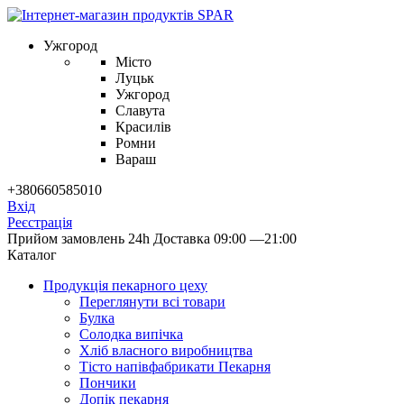
Ужгород
Місто
Луцьк
Ужгород
Славута
Красилів
Ромни
Вараш
+380660585010
Вхід
Реєстрація
Прийом замовлень 24h
Доставка 09:00 —21:00
Каталог
Продукцiя пекарного цеху
Переглянути всі товари
Булка
Солодка випiчка
Хлiб власного виробництва
Тiсто напiвфабрикати Пекарня
Пончики
Допік пекарня