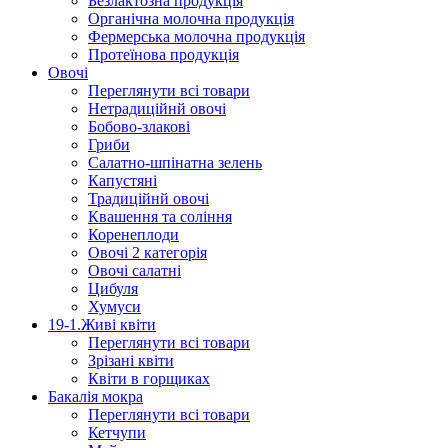
Безлактозна продукція
Органічна молочна продукція
Фермерська молочна продукція
Протеїнова продукція
Овочі
Переглянути всі товари
Нетрадиційнй овочі
Бобово-злакові
Гриби
Салатно-шпінатна зелень
Капустяні
Традиційнй овочі
Квашення та соління
Корeнеплоди
Овочі 2 категорія
Овочі салатні
Цибуля
Хумуси
19-1.Живі квіти
Переглянути всі товари
Зрізані квіти
Квіти в горщиках
Бакалія мокра
Переглянути всі товари
Кетчупи