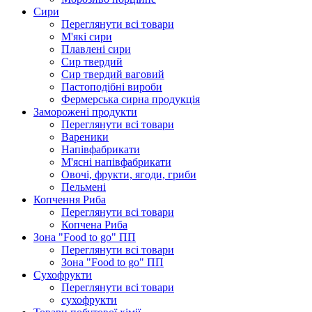
Сири
Переглянути всі товари
М'які сири
Плавлені сири
Сир твердий
Сир твердий ваговий
Пастоподібні вироби
Фермерська сирна продукція
Заморожені продукти
Переглянути всі товари
Вареники
Напівфабрикати
М'ясні напівфабрикати
Овочі, фрукти, ягоди, гриби
Пельмені
Копчення Риба
Переглянути всі товари
Копчена Риба
Зона "Food to go" ПП
Переглянути всі товари
Зона "Food to go" ПП
Сухофрукти
Переглянути всі товари
сухофрукти