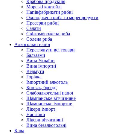
Крабова продукція
Морські коктейлi
Напівфабрикати рибні
Охолоджена риба та морепродукти
Пресерви рибні
Сaлати
Свіжоморожена риба
Солена риба
Алкогольні напої
Переглянути всі товари
Бальзами
Вина України
Вина імпортні
Вермути
Горілка
Імпортний алкоголь
Коньяк, бренді
Слабоалкогольні напої
Шампанське вітчизняне
Шампанське імпортне
Лікери імпорт
Настійки
Лікери вітчизняні
Вина безалкогольні
Кава