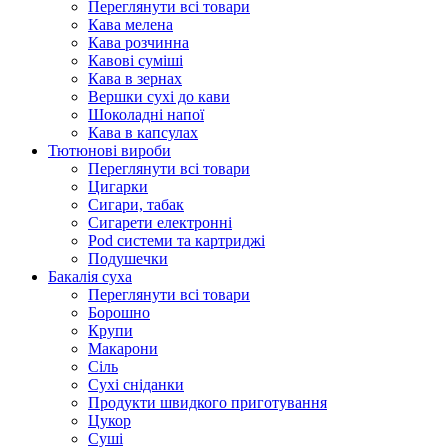
Переглянути всі товари
Кава мелена
Кава розчинна
Кавові суміші
Кава в зернах
Вершки сухі до кави
Шоколадні напої
Кава в капсулах
Тютюнові вироби
Переглянути всі товари
Цигарки
Сигари, табак
Сигарети електронні
Pod системи та картриджі
Подушечки
Бакалія суха
Переглянути всі товари
Борошно
Крупи
Макарони
Сіль
Сухі сніданки
Продукти швидкого приготування
Цукор
Суші