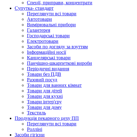
Спеції, приправи, концентрати
Супутка- стандарт
Переглянути всі товари
Автотовари
Вимірювальні прибори
Галантерея
Господарські товари
Електротовари
Засоби по догляду за взуттям
Інформаційні носії
Канцелярські товари
Панчішно-шкарпеткові вироби
Періодичні видання
Товари без ПДВ
Разовий посуд
Товари для ванних кімнат
Товари для дітей
Товари для кухні
Товари інтер'єру
Товари для дому
Текстиль
Продукцiя пекарного цеху ПП
Переглянути всі товари
Ролліні
Засоби гігієни