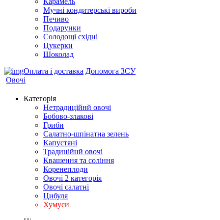
Карамель
Мучні кондитерські вироби
Печиво
Подарунки
Солодощі східні
Цукерки
Шоколад
Оплата і доставка
Допомога ЗСУ
Овочі
Категорія
Нетрадиційнй овочі
Бобово-злакові
Гриби
Салатно-шпінатна зелень
Капустяні
Традиційнй овочі
Квашення та соління
Корeнеплоди
Овочі 2 категорія
Овочі салатні
Цибуля
Хумуси