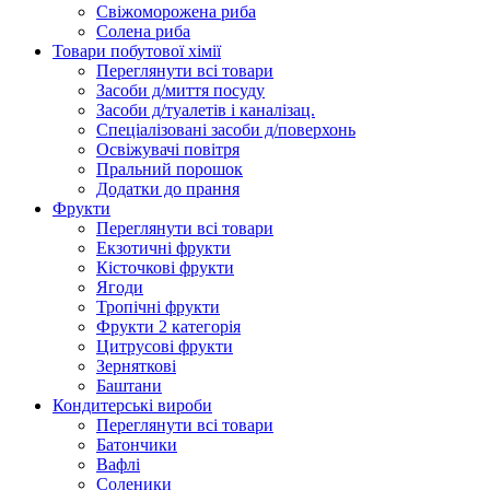
Свіжоморожена риба
Солена риба
Товари побутової хімії
Переглянути всі товари
Засоби д/миття посуду
Засоби д/туалетів і каналізац.
Спеціалізовані засоби д/поверхонь
Освіжувачі повітря
Пральний порошок
Додатки до прання
Фрукти
Переглянути всі товари
Екзoтичні фрукти
Кісточкові фрукти
Ягоди
Тропічні фрукти
Фрукти 2 категорія
Цитрусові фрукти
Зерняткові
Баштани
Кондитерські вироби
Переглянути всі товари
Батончики
Вафлі
Соленики