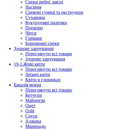
Снеки рибні, мясні
Насіння
Снекові суміші та екструдери
Сухарики
Кукурудзяні пaлички
Попкорн
Чіпси
Гoрішки
Борошняні снеки
Здорове харчування
Переглянути всі товари
Здорове харчування
19-1.Живі квіти
Переглянути всі товари
Зрізані квіти
Квіти в горщиках
Бакалія мокра
Переглянути всі товари
Кетчупи
Майонези
Оцет
Олія
Соуси
Аджика
Маринади