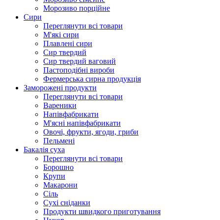
Морозиво порційне
Сири
Переглянути всі товари
М'які сири
Плавлені сири
Сир твердий
Сир твердий ваговий
Пастоподібні вироби
Фермерська сирна продукція
Заморожені продукти
Переглянути всі товари
Вареники
Напівфабрикати
М'ясні напівфабрикати
Овочі, фрукти, ягоди, гриби
Пельмені
Бакалія суха
Переглянути всі товари
Борошно
Крупи
Макарони
Сіль
Сухі сніданки
Продукти швидкого приготування