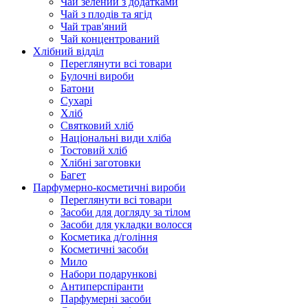
Чай зелений з додатками
Чай з плодів та ягід
Чай трав'яний
Чай концентрований
Хлібний відділ
Переглянути всі товари
Булочні вироби
Батони
Сухарі
Хліб
Святковий хліб
Національні види хліба
Тостовий хліб
Хлібні заготовки
Багет
Парфумерно-косметичні вироби
Переглянути всі товари
Засоби для догляду за тілом
Засоби для укладки волосся
Косметика д/гоління
Косметичні засоби
Мило
Набори подарункові
Антиперспіранти
Парфумерні засоби