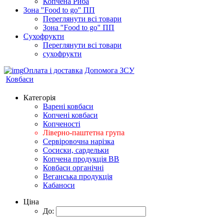
Копчена Риба
Зона "Food to go" ПП
Переглянути всі товари
Зона "Food to go" ПП
Сухофрукти
Переглянути всі товари
сухофрукти
Оплата і доставка
Допомога ЗСУ
Ковбаси
Категорія
Варені ковбаси
Копчені ковбаси
Копченості
Ліверно-паштетна група
Сервіровочна нарізка
Сосиски, сардельки
Копчена продукція ВВ
Ковбаси органічні
Веганська продукція
Кабаноси
Ціна
До: