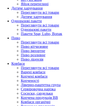
Яйця перепелині
Дитяче харчування
Переглянути всі товари
Дитяче харчування
Одноразові пакети
Переглянути всі товари
Одноразові пакети
Пакети Spar, Lubo, Вопак
Пиво
Переглянути всі товари
Пиво вітчизняне
Пиво імпортне
Пиво розливне
Пиво ліцензія
Ковбаси
Переглянути всі товари
Варені ковбаси
Копчені ковбаси
Копченості
Ліверно-паштетна група
Сервіровочна нарізка
Сосиски, сардельки
Копчена продукція ВВ
Ковбаси органічні