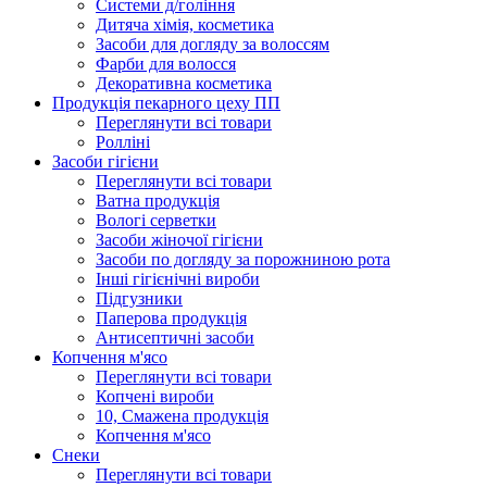
Системи д/гоління
Дитяча хімія, косметика
Засоби для догляду за волоссям
Фарби для волосся
Декоративна косметика
Продукцiя пекарного цеху ПП
Переглянути всі товари
Ролліні
Засоби гігієни
Переглянути всі товари
Ватна продукція
Вологi серветки
Засоби жіночої гігієни
Засоби по догляду за порожниною рота
Інші гігієнічні вироби
Підгузники
Паперова продукція
Антисептичні засоби
Копчення м'ясо
Переглянути всі товари
Копчені вироби
10, Смажена продукція
Копчення м'ясо
Снеки
Переглянути всі товари