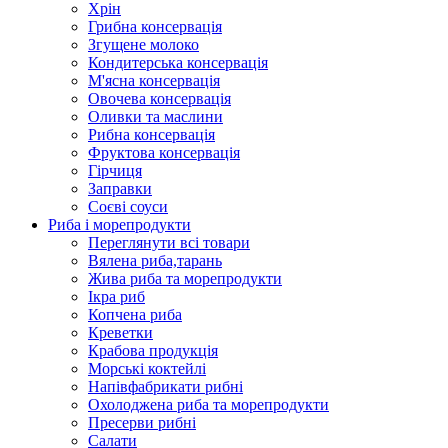
Хрін
Грибна консервація
Згущене молоко
Кондитерська консервація
М'ясна консервація
Овочева консервація
Оливки та маслини
Рибна консервація
Фруктова консервація
Гірчиця
Заправки
Соєві соуси
Риба і морепродукти
Переглянути всі товари
Вялена риба,тарань
Жива риба та морепродукти
Ікра риб
Копчена риба
Крeветки
Крабова продукція
Морські коктейлi
Напівфабрикати рибні
Охолоджена риба та морепродукти
Пресерви рибні
Сaлати