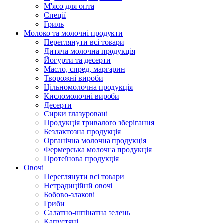
М'ясо для опта
Спеції
Гриль
Молоко та молочні продукти
Переглянути всі товари
Дитяча молочна продукція
Йогурти та десерти
Масло, спред, маргарин
Творожні вироби
Цільномолочна продукція
Кисломолочні вироби
Десерти
Сирки глазуровані
Продукція тривалого зберігання
Безлактозна продукція
Органічна молочна продукція
Фермерська молочна продукція
Протеїнова продукція
Овочі
Переглянути всі товари
Нетрадиційнй овочі
Бобово-злакові
Гриби
Салатно-шпінатна зелень
Капустяні