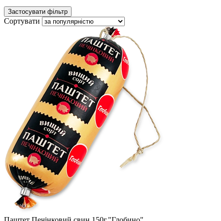
Сортувати
Паштет Печінковий свин.150г."Глобино"