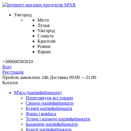
Ужгород
Місто
Луцьк
Ужгород
Славута
Красилів
Ромни
Вараш
+380660585010
Вхід
Реєстрація
Прийом замовлень 24h
Доставка 09:00 —21:00
Каталог
М'ясо (напiвфабрикати)
Переглянути всі товари
Свиннi напiвфабрикати
Курячi напiвфабрикати
Фарш i ковбаса
Телячi i яловичi напiвфабрикати
Баранячи напiвфабрикати
Iндичi напiвфабрикати