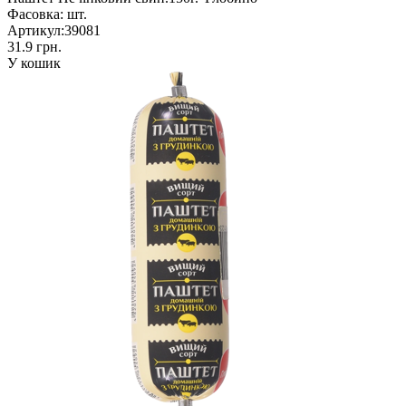
Фасовка:
шт.
Артикул:
39081
31.9 грн.
У кошик