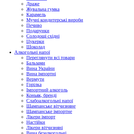
Драже
Жувальнa гумка
Карамель
Мучні кондитерські вироби
Печиво
Подарунки
Солодощі східні
Цукерки
Шоколад
Алкогольні напої
Переглянути всі товари
Бальзами
Вина України
Вина імпортні
Вермути
Горілка
Імпортний алкоголь
Коньяк, бренді
Слабоалкогольні напої
Шампанське вітчизняне
Шампанське імпортне
Лікери імпорт
Настійки
Лікери вітчизняні
Вина безалкогольні