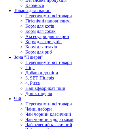
Веганська продукція
Кабаноси
Товари для тварин
Переглянути всі товари
Гігієнічні наповнювачі
Корм для котів
Корм для собак
Аксесуари для тварин
Корм для гризунів
Корм для птахів
Корм для риб
Зона "Піцерія"
Переглянути всі товари
Піца
Добавки до піци
3, SET Піцерія
4, Pizza
Напівфабрикат піци
Допік піцерія
Чай
Переглянути всі товари
Чайні набори
Чай чорний класичний
Чай чорний з додатками
Чай зелений класичний