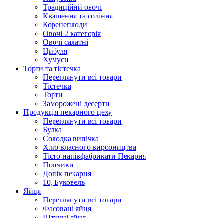
Традиційнй овочі
Квашення та соління
Корeнеплоди
Овочі 2 категорія
Овочі салатні
Цибуля
Хумуси
Торти та тістечка
Переглянути всі товари
Тістечка
Торти
Заморожені десерти
Продукцiя пекарного цеху
Переглянути всі товари
Булка
Солодка випiчка
Хлiб власного виробництва
Тiсто напiвфабрикати Пекарня
Пончики
Допік пекарня
10, Буковель
Яйця
Переглянути всі товари
Фасовані яйця
Штучні яйця