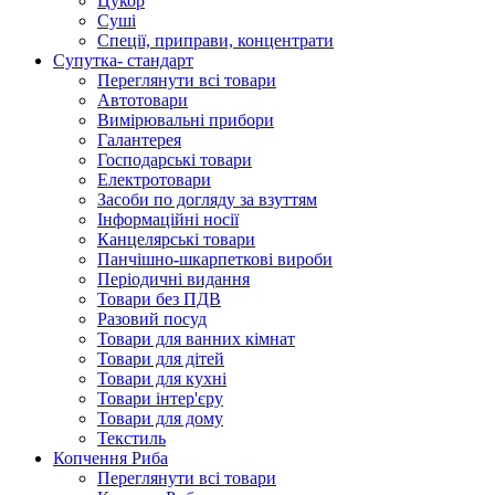
Цукор
Суші
Спеції, приправи, концентрати
Супутка- стандарт
Переглянути всі товари
Автотовари
Вимірювальні прибори
Галантерея
Господарські товари
Електротовари
Засоби по догляду за взуттям
Інформаційні носії
Канцелярські товари
Панчішно-шкарпеткові вироби
Періодичні видання
Товари без ПДВ
Разовий посуд
Товари для ванних кімнат
Товари для дітей
Товари для кухні
Товари інтер'єру
Товари для дому
Текстиль
Копчення Риба
Переглянути всі товари