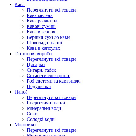
Кава
Переглянути всі товари
Кава мелена
Кава розчинна
Кавові суміші
Кава в зернах
Вершки сухі до кави
Шоколадні напої
Кава в капсулах
Тютюнові вироби
Переглянути всі товари
Цигарки
Сигари, табак
Сигарети електронні
Pod системи та картриджі
Подушечки
Напої
Переглянути всі товари
Енергетичні напої
Мінеральні води
Соки
Солодкі води
Морозиво
Переглянути всі товари
Морозиво сімейне