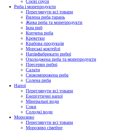
Соєві соуси
Риба і морепродукти
Переглянути всі товари
Вялена риба,тарань
Жива риба та морепродукти
Ікра риб
Копчена риба
Крeветки
Крабова продукція
Морські коктейлi
Напівфабрикати рибні
Охолоджена риба та морепродукти
Пресерви рибні
Сaлати
Свіжоморожена риба
Солена риба
Напої
Переглянути всі товари
Енергетичні напої
Мінеральні води
Соки
Солодкі води
Морозиво
Переглянути всі товари
Морозиво сімейне