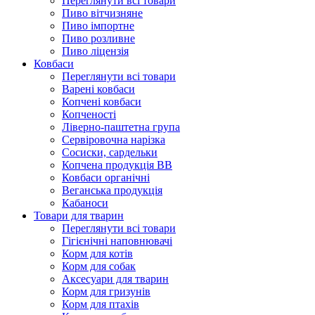
Переглянути всі товари
Пиво вітчизняне
Пиво імпортне
Пиво розливне
Пиво ліцензія
Ковбаси
Переглянути всі товари
Варені ковбаси
Копчені ковбаси
Копченості
Ліверно-паштетна група
Сервіровочна нарізка
Сосиски, сардельки
Копчена продукція ВВ
Ковбаси органічні
Веганська продукція
Кабаноси
Товари для тварин
Переглянути всі товари
Гігієнічні наповнювачі
Корм для котів
Корм для собак
Аксесуари для тварин
Корм для гризунів
Корм для птахів