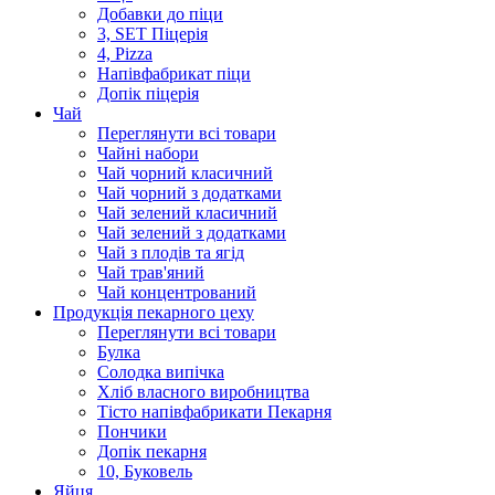
Добавки до піци
3, SET Піцерія
4, Pizza
Напівфабрикат піци
Допік піцерія
Чай
Переглянути всі товари
Чайні набори
Чай чорний класичний
Чай чорний з додатками
Чай зелений класичний
Чай зелений з додатками
Чай з плодів та ягід
Чай трав'яний
Чай концентрований
Продукцiя пекарного цеху
Переглянути всі товари
Булка
Солодка випiчка
Хлiб власного виробництва
Тiсто напiвфабрикати Пекарня
Пончики
Допік пекарня
10, Буковель
Яйця