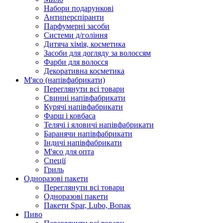
Набори подарункові
Антиперспіранти
Парфумерні засоби
Системи д/гоління
Дитяча хімія, косметика
Засоби для догляду за волоссям
Фарби для волосся
Декоративна косметика
М'ясо (напiвфабрикати)
Переглянути всі товари
Свиннi напiвфабрикати
Курячi напiвфабрикати
Фарш i ковбаса
Телячi i яловичi напiвфабрикати
Баранячи напiвфабрикати
Iндичi напiвфабрикати
М'ясо для опта
Спеції
Гриль
Одноразові пакети
Переглянути всі товари
Одноразові пакети
Пакети Spar, Lubo, Вопак
Пиво