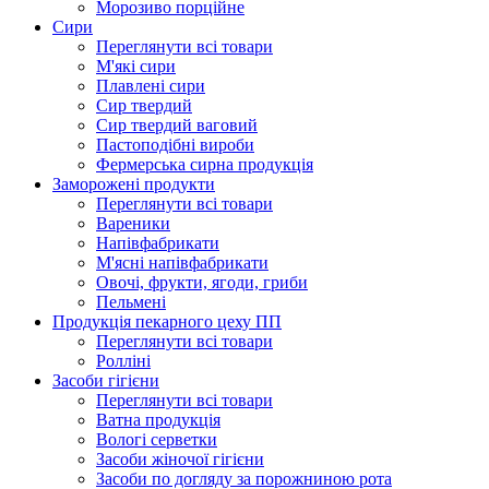
Морозиво порційне
Сири
Переглянути всі товари
М'які сири
Плавлені сири
Сир твердий
Сир твердий ваговий
Пастоподібні вироби
Фермерська сирна продукція
Заморожені продукти
Переглянути всі товари
Вареники
Напівфабрикати
М'ясні напівфабрикати
Овочі, фрукти, ягоди, гриби
Пельмені
Продукцiя пекарного цеху ПП
Переглянути всі товари
Ролліні
Засоби гігієни
Переглянути всі товари
Ватна продукція
Вологi серветки
Засоби жіночої гігієни
Засоби по догляду за порожниною рота