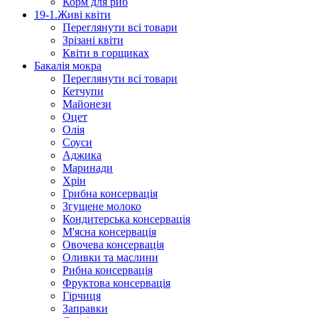
Корм для риб
19-1.Живі квіти
Переглянути всі товари
Зрізані квіти
Квіти в горщиках
Бакалія мокра
Переглянути всі товари
Кетчупи
Майонези
Оцет
Олія
Соуси
Аджика
Маринади
Хрін
Грибна консервація
Згущене молоко
Кондитерська консервація
М'ясна консервація
Овочева консервація
Оливки та маслини
Рибна консервація
Фруктова консервація
Гірчиця
Заправки