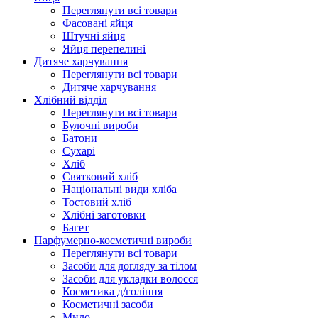
Переглянути всі товари
Фасовані яйця
Штучні яйця
Яйця перепелині
Дитяче харчування
Переглянути всі товари
Дитяче харчування
Хлібний відділ
Переглянути всі товари
Булочні вироби
Батони
Сухарі
Хліб
Святковий хліб
Національні види хліба
Тостовий хліб
Хлібні заготовки
Багет
Парфумерно-косметичні вироби
Переглянути всі товари
Засоби для догляду за тілом
Засоби для укладки волосся
Косметика д/гоління
Косметичні засоби
Мило