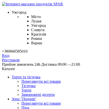
Ужгород
Місто
Луцьк
Ужгород
Славута
Красилів
Ромни
Вараш
+380660585010
Вхід
Реєстрація
Прийом замовлень 24h
Доставка 09:00 —21:00
Каталог
Торти та тістечка
Переглянути всі товари
Тістечка
Торти
Заморожені десерти
Зона "Піцерія"
Переглянути всі товари
Піца