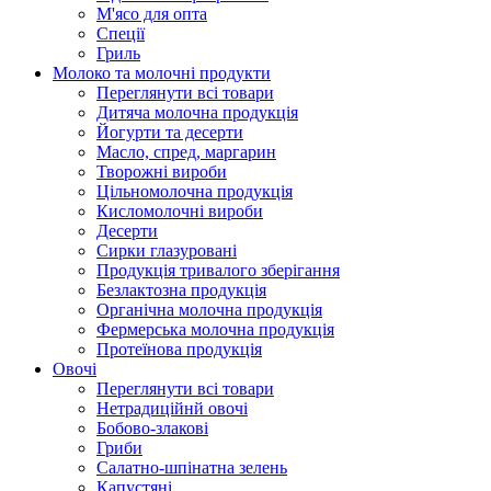
М'ясо для опта
Спеції
Гриль
Молоко та молочні продукти
Переглянути всі товари
Дитяча молочна продукція
Йогурти та десерти
Масло, спред, маргарин
Творожні вироби
Цільномолочна продукція
Кисломолочні вироби
Десерти
Сирки глазуровані
Продукція тривалого зберігання
Безлактозна продукція
Органічна молочна продукція
Фермерська молочна продукція
Протеїнова продукція
Овочі
Переглянути всі товари
Нетрадиційнй овочі
Бобово-злакові
Гриби
Салатно-шпінатна зелень
Капустяні