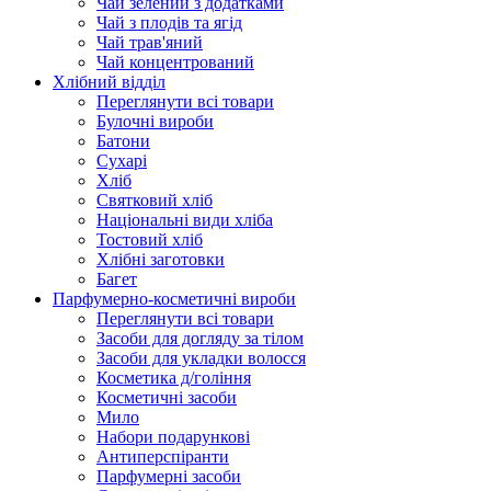
Чай зелений з додатками
Чай з плодів та ягід
Чай трав'яний
Чай концентрований
Хлібний відділ
Переглянути всі товари
Булочні вироби
Батони
Сухарі
Хліб
Святковий хліб
Національні види хліба
Тостовий хліб
Хлібні заготовки
Багет
Парфумерно-косметичні вироби
Переглянути всі товари
Засоби для догляду за тілом
Засоби для укладки волосся
Косметика д/гоління
Косметичні засоби
Мило
Набори подарункові
Антиперспіранти
Парфумерні засоби