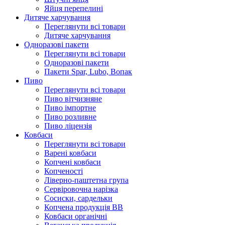
Яйця перепелині
Дитяче харчування
Переглянути всі товари
Дитяче харчування
Одноразові пакети
Переглянути всі товари
Одноразові пакети
Пакети Spar, Lubo, Вопак
Пиво
Переглянути всі товари
Пиво вітчизняне
Пиво імпортне
Пиво розливне
Пиво ліцензія
Ковбаси
Переглянути всі товари
Варені ковбаси
Копчені ковбаси
Копченості
Ліверно-паштетна група
Сервіровочна нарізка
Сосиски, сардельки
Копчена продукція ВВ
Ковбаси органічні