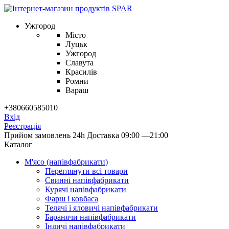
Ужгород
Місто
Луцьк
Ужгород
Славута
Красилів
Ромни
Вараш
+380660585010
Вхід
Реєстрація
Прийом замовлень 24h
Доставка 09:00 —21:00
Каталог
М'ясо (напiвфабрикати)
Переглянути всі товари
Свиннi напiвфабрикати
Курячi напiвфабрикати
Фарш i ковбаса
Телячi i яловичi напiвфабрикати
Баранячи напiвфабрикати
Iндичi напiвфабрикати