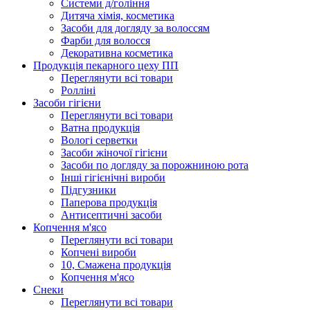
Системи д/гоління
Дитяча хімія, косметика
Засоби для догляду за волоссям
Фарби для волосся
Декоративна косметика
Продукцiя пекарного цеху ПП
Переглянути всі товари
Ролліні
Засоби гігієни
Переглянути всі товари
Ватна продукція
Вологi серветки
Засоби жіночої гігієни
Засоби по догляду за порожниною рота
Інші гігієнічні вироби
Підгузники
Паперова продукція
Антисептичні засоби
Копчення м'ясо
Переглянути всі товари
Копчені вироби
10, Смажена продукція
Копчення м'ясо
Снеки
Переглянути всі товари