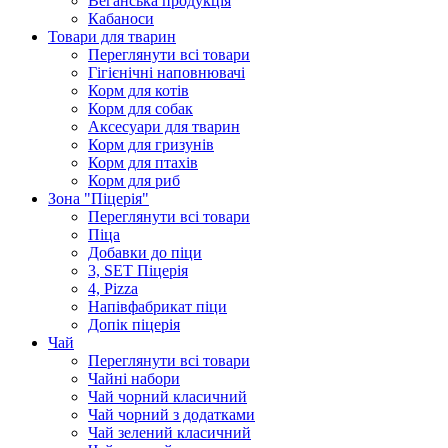
Веганська продукція
Кабаноси
Товари для тварин
Переглянути всі товари
Гігієнічні наповнювачі
Корм для котів
Корм для собак
Аксесуари для тварин
Корм для гризунів
Корм для птахів
Корм для риб
Зона "Піцерія"
Переглянути всі товари
Піца
Добавки до піци
3, SET Піцерія
4, Pizza
Напівфабрикат піци
Допік піцерія
Чай
Переглянути всі товари
Чайні набори
Чай чорний класичний
Чай чорний з додатками
Чай зелений класичний