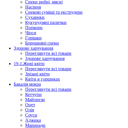
Снеки рибні, мясні
Насіння
Снекові суміші та екструдери
Сухарики
Кукурудзяні пaлички
Попкорн
Чіпси
Гoрішки
Борошняні снеки
Здорове харчування
Переглянути всі товари
Здорове харчування
19-1.Живі квіти
Переглянути всі товари
Зрізані квіти
Квіти в горщиках
Бакалія мокра
Переглянути всі товари
Кетчупи
Майонези
Оцет
Олія
Соуси
Аджика
Маринади