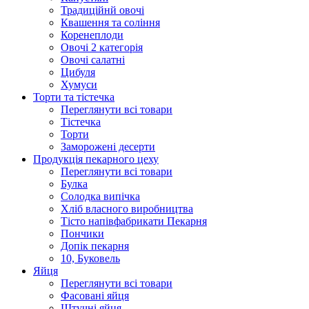
Традиційнй овочі
Квашення та соління
Корeнеплоди
Овочі 2 категорія
Овочі салатні
Цибуля
Хумуси
Торти та тістечка
Переглянути всі товари
Тістечка
Торти
Заморожені десерти
Продукцiя пекарного цеху
Переглянути всі товари
Булка
Солодка випiчка
Хлiб власного виробництва
Тiсто напiвфабрикати Пекарня
Пончики
Допік пекарня
10, Буковель
Яйця
Переглянути всі товари
Фасовані яйця
Штучні яйця