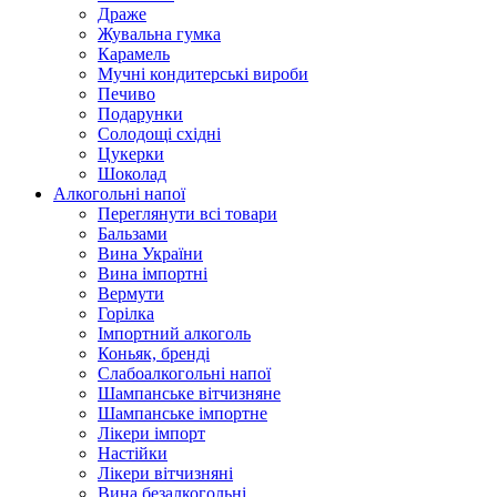
Драже
Жувальнa гумка
Карамель
Мучні кондитерські вироби
Печиво
Подарунки
Солодощі східні
Цукерки
Шоколад
Алкогольні напої
Переглянути всі товари
Бальзами
Вина України
Вина імпортні
Вермути
Горілка
Імпортний алкоголь
Коньяк, бренді
Слабоалкогольні напої
Шампанське вітчизняне
Шампанське імпортне
Лікери імпорт
Настійки
Лікери вітчизняні
Вина безалкогольні