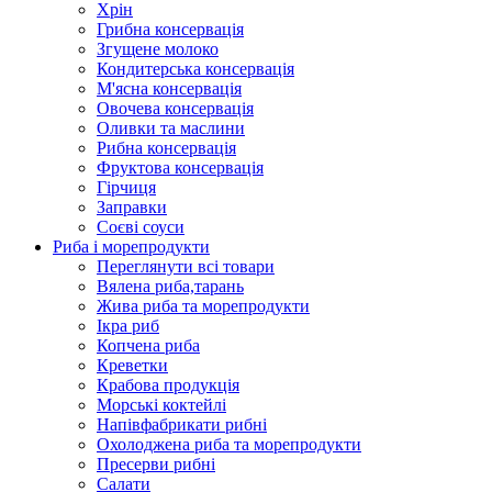
Хрін
Грибна консервація
Згущене молоко
Кондитерська консервація
М'ясна консервація
Овочева консервація
Оливки та маслини
Рибна консервація
Фруктова консервація
Гірчиця
Заправки
Соєві соуси
Риба і морепродукти
Переглянути всі товари
Вялена риба,тарань
Жива риба та морепродукти
Ікра риб
Копчена риба
Крeветки
Крабова продукція
Морські коктейлi
Напівфабрикати рибні
Охолоджена риба та морепродукти
Пресерви рибні
Сaлати