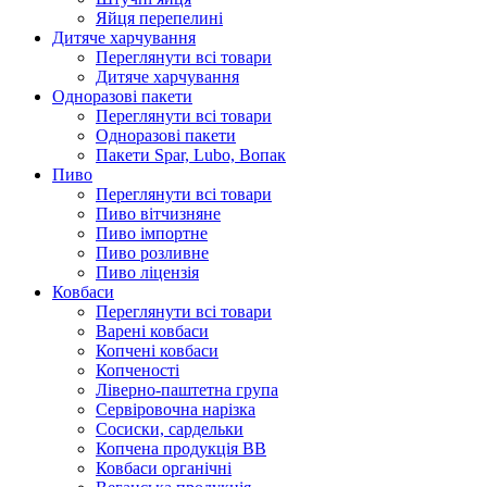
Яйця перепелині
Дитяче харчування
Переглянути всі товари
Дитяче харчування
Одноразові пакети
Переглянути всі товари
Одноразові пакети
Пакети Spar, Lubo, Вопак
Пиво
Переглянути всі товари
Пиво вітчизняне
Пиво імпортне
Пиво розливне
Пиво ліцензія
Ковбаси
Переглянути всі товари
Варені ковбаси
Копчені ковбаси
Копченості
Ліверно-паштетна група
Сервіровочна нарізка
Сосиски, сардельки
Копчена продукція ВВ
Ковбаси органічні