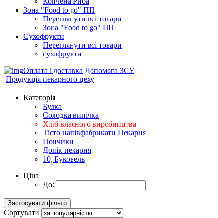
Копчена Риба
Зона "Food to go" ПП
Переглянути всі товари
Зона "Food to go" ПП
Сухофрукти
Переглянути всі товари
сухофрукти
Оплата і доставка
Допомога ЗСУ
Продукцiя пекарного цеху
Категорія
Булка
Солодка випiчка
Хлiб власного виробництва
Тiсто напiвфабрикати Пекарня
Пончики
Допік пекарня
10, Буковель
Ціна
До:
Сортувати