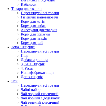
Веганська продукція
Кабаноси
Товари для тварин
Переглянути всі товари
Гігієнічні наповнювачі
Корм для котів
Корм для собак
Аксесуари для тварин
Корм для гризунів
Корм для птахів
Корм для риб
Зона "Піцерія"
Переглянути всі товари
Піца
Добавки до піци
3, SET Піцерія
4, Pizza
Напівфабрикат піци
Допік піцерія
Чай
Переглянути всі товари
Чайні набори
Чай чорний класичний
Чай чорний з додатками
Чай зелений класичний