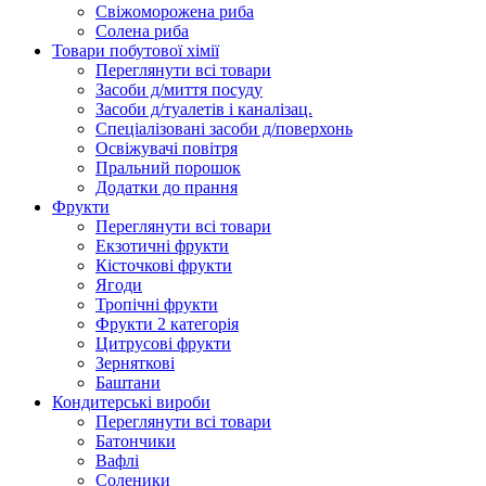
Свіжоморожена риба
Солена риба
Товари побутової хімії
Переглянути всі товари
Засоби д/миття посуду
Засоби д/туалетів і каналізац.
Спеціалізовані засоби д/поверхонь
Освіжувачі повітря
Пральний порошок
Додатки до прання
Фрукти
Переглянути всі товари
Екзoтичні фрукти
Кісточкові фрукти
Ягоди
Тропічні фрукти
Фрукти 2 категорія
Цитрусові фрукти
Зерняткові
Баштани
Кондитерські вироби
Переглянути всі товари
Батончики
Вафлі
Соленики