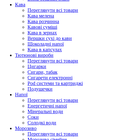
Кава
Переглянути всі товари
Кава мелена
Кава розчинна
Кавові суміші
Кава в зернах
Вершки сухі до кави
Шоколадні напої
Кава в капсулах
Тютюнові вироби
Переглянути всі товари
Цигарки
Сигари, табак
Сигарети електронні
Pod системи та картриджі
Подушечки
Напої
Переглянути всі товари
Енергетичні напої
Мінеральні води
Соки
Солодкі води
Морозиво
Переглянути всі товари
Морозиво сімейне