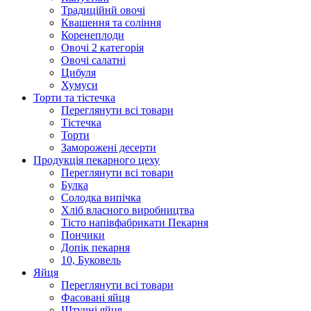
Традиційнй овочі
Квашення та соління
Корeнеплоди
Овочі 2 категорія
Овочі салатні
Цибуля
Хумуси
Торти та тістечка
Переглянути всі товари
Тістечка
Торти
Заморожені десерти
Продукцiя пекарного цеху
Переглянути всі товари
Булка
Солодка випiчка
Хлiб власного виробництва
Тiсто напiвфабрикати Пекарня
Пончики
Допік пекарня
10, Буковель
Яйця
Переглянути всі товари
Фасовані яйця
Штучні яйця