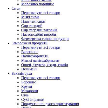
Морозиво порційне
Сири
Переглянути всі товари
М'які сири
Плавлені сири
Сир твердий
Сир твердий ваговий
Пастоподібні вироби
Фермерська сирна продукція
Заморожені продукти
Переглянути всі товари
Вареники
Напівфабрикати
М'ясні напівфабрикати
Овочі, фрукти, ягоди, гриби
Пельмені
Бакалія суха
Переглянути всі товари
Борошно
Крупи
Макарони
Сіль
Сухі сніданки
Продукти швидкого приготування