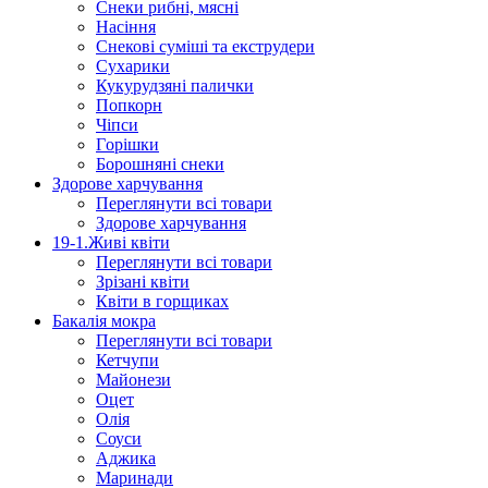
Снеки рибні, мясні
Насіння
Снекові суміші та екструдери
Сухарики
Кукурудзяні пaлички
Попкорн
Чіпси
Гoрішки
Борошняні снеки
Здорове харчування
Переглянути всі товари
Здорове харчування
19-1.Живі квіти
Переглянути всі товари
Зрізані квіти
Квіти в горщиках
Бакалія мокра
Переглянути всі товари
Кетчупи
Майонези
Оцет
Олія
Соуси
Аджика
Маринади