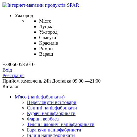
Ужгород
Місто
Луцьк
Ужгород
Славута
Красилів
Ромни
Вараш
+380660585010
Вхід
Реєстрація
Прийом замовлень 24h
Доставка 09:00 —21:00
Каталог
М'ясо (напiвфабрикати)
Переглянути всі товари
Свиннi напiвфабрикати
Курячi напiвфабрикати
Фарш i ковбаса
Телячi i яловичi напiвфабрикати
Баранячи напiвфабрикати
Iндичi напiвфабрикати