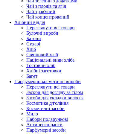
Чай зелений з додатками
Чай з плодів та ягід
Чай трав'яний
Чай концентрований
Хлібний відділ
Переглянути всі товари
Булочні вироби
Батони
Сухарі
Хліб
Святковий хліб
Національні види хліба
Тостовий хліб
Хлібні заготовки
Багет
Парфумерно-косметичні вироби
Переглянути всі товари
Засоби для догляду за тілом
Засоби для укладки волосся
Косметика д/гоління
Косметичні засоби
Мило
Набори подарункові
Антиперспіранти
Парфумерні засоби