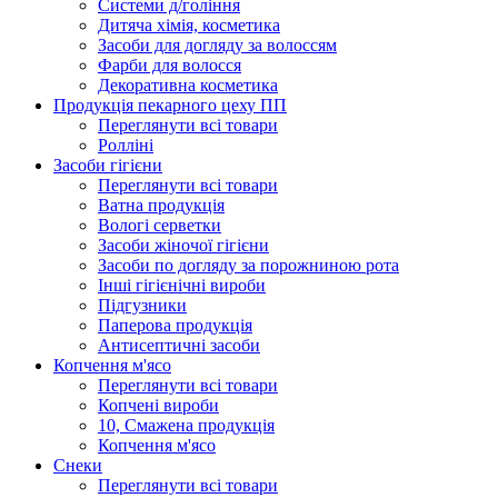
Системи д/гоління
Дитяча хімія, косметика
Засоби для догляду за волоссям
Фарби для волосся
Декоративна косметика
Продукцiя пекарного цеху ПП
Переглянути всі товари
Ролліні
Засоби гігієни
Переглянути всі товари
Ватна продукція
Вологi серветки
Засоби жіночої гігієни
Засоби по догляду за порожниною рота
Інші гігієнічні вироби
Підгузники
Паперова продукція
Антисептичні засоби
Копчення м'ясо
Переглянути всі товари
Копчені вироби
10, Смажена продукція
Копчення м'ясо
Снеки
Переглянути всі товари