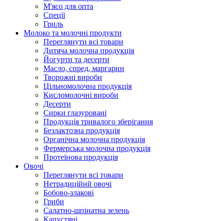
М'ясо для опта
Спеції
Гриль
Молоко та молочні продукти
Переглянути всі товари
Дитяча молочна продукція
Йогурти та десерти
Масло, спред, маргарин
Творожні вироби
Цільномолочна продукція
Кисломолочні вироби
Десерти
Сирки глазуровані
Продукція тривалого зберігання
Безлактозна продукція
Органічна молочна продукція
Фермерська молочна продукція
Протеїнова продукція
Овочі
Переглянути всі товари
Нетрадиційнй овочі
Бобово-злакові
Гриби
Салатно-шпінатна зелень
Капустяні