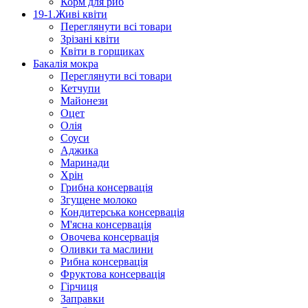
Корм для риб
19-1.Живі квіти
Переглянути всі товари
Зрізані квіти
Квіти в горщиках
Бакалія мокра
Переглянути всі товари
Кетчупи
Майонези
Оцет
Олія
Соуси
Аджика
Маринади
Хрін
Грибна консервація
Згущене молоко
Кондитерська консервація
М'ясна консервація
Овочева консервація
Оливки та маслини
Рибна консервація
Фруктова консервація
Гірчиця
Заправки