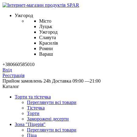
Ужгород
Місто
Луцьк
Ужгород
Славута
Красилів
Ромни
Вараш
+380660585010
Вхід
Реєстрація
Прийом замовлень 24h
Доставка 09:00 —21:00
Каталог
Торти та тістечка
Переглянути всі товари
Тістечка
Торти
Заморожені десерти
Зона "Піцерія"
Переглянути всі товари
Піца