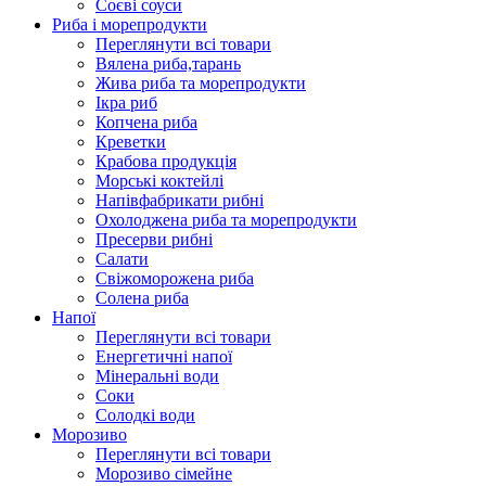
Соєві соуси
Риба і морепродукти
Переглянути всі товари
Вялена риба,тарань
Жива риба та морепродукти
Ікра риб
Копчена риба
Крeветки
Крабова продукція
Морські коктейлi
Напівфабрикати рибні
Охолоджена риба та морепродукти
Пресерви рибні
Сaлати
Свіжоморожена риба
Солена риба
Напої
Переглянути всі товари
Енергетичні напої
Мінеральні води
Соки
Солодкі води
Морозиво
Переглянути всі товари
Морозиво сімейне