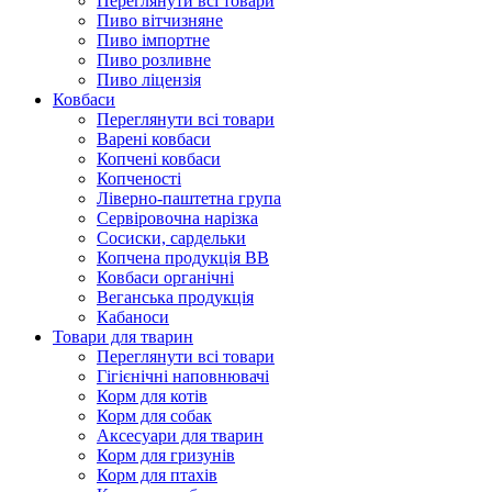
Переглянути всі товари
Пиво вітчизняне
Пиво імпортне
Пиво розливне
Пиво ліцензія
Ковбаси
Переглянути всі товари
Варені ковбаси
Копчені ковбаси
Копченості
Ліверно-паштетна група
Сервіровочна нарізка
Сосиски, сардельки
Копчена продукція ВВ
Ковбаси органічні
Веганська продукція
Кабаноси
Товари для тварин
Переглянути всі товари
Гігієнічні наповнювачі
Корм для котів
Корм для собак
Аксесуари для тварин
Корм для гризунів
Корм для птахів