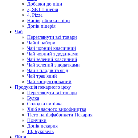
Добавки до піци
3, SET Піцерія
4, Pizza
Напівфабрикат піци
Допік піцерія
Чай
Переглянути всі товари
Чайні набори
Чай чорний класичний
Чай чорний з додатками
Чай зелений класичний
Чай зелений з додатками
Чай з плодів та ягід
Чай трав'яний
Чай концентрований
Продукцiя пекарного цеху
Переглянути всі товари
Булка
Солодка випiчка
Хлiб власного виробництва
Тiсто напiвфабрикати Пекарня
Пончики
Допік пекарня
10, Буковель
Яйця