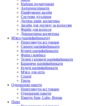
Набори подарункові
Антиперспіранти
Парфумерні засоби
Системи д/гоління
Дитяча хімія, косметика
Засоби для догляду за волоссям
Фарби для волосся
Декоративна косметика
М'ясо (напiвфабрикати)
Переглянути всі товари
Свиннi напiвфабрикати
Курячi напiвфабрикати
Фарш i ковбаса
Телячi i яловичi напiвфабрикати
Баранячи напiвфабрикати
Iндичi напiвфабрикати
М'ясо для опта
Спеції
Гриль
Одноразові пакети
Переглянути всі товари
Одноразові пакети
Пакети Spar, Lubo, Вопак
Пиво