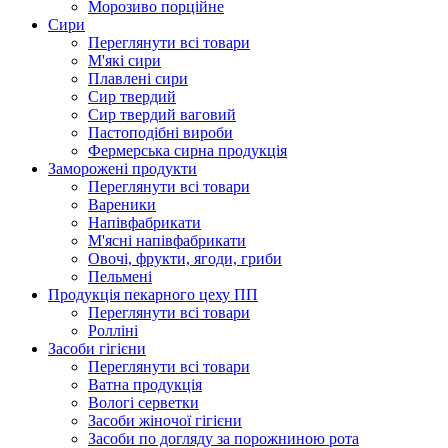
Морозиво порційне
Сири
Переглянути всі товари
М'які сири
Плавлені сири
Сир твердий
Сир твердий ваговий
Пастоподібні вироби
Фермерська сирна продукція
Заморожені продукти
Переглянути всі товари
Вареники
Напівфабрикати
М'ясні напівфабрикати
Овочі, фрукти, ягоди, гриби
Пельмені
Продукцiя пекарного цеху ПП
Переглянути всі товари
Ролліні
Засоби гігієни
Переглянути всі товари
Ватна продукція
Вологi серветки
Засоби жіночої гігієни
Засоби по догляду за порожниною рота