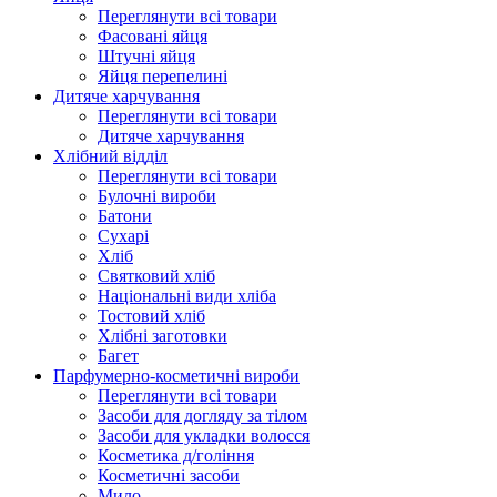
Переглянути всі товари
Фасовані яйця
Штучні яйця
Яйця перепелині
Дитяче харчування
Переглянути всі товари
Дитяче харчування
Хлібний відділ
Переглянути всі товари
Булочні вироби
Батони
Сухарі
Хліб
Святковий хліб
Національні види хліба
Тостовий хліб
Хлібні заготовки
Багет
Парфумерно-косметичні вироби
Переглянути всі товари
Засоби для догляду за тілом
Засоби для укладки волосся
Косметика д/гоління
Косметичні засоби
Мило