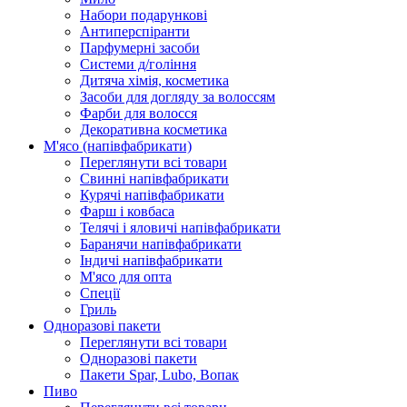
Набори подарункові
Антиперспіранти
Парфумерні засоби
Системи д/гоління
Дитяча хімія, косметика
Засоби для догляду за волоссям
Фарби для волосся
Декоративна косметика
М'ясо (напiвфабрикати)
Переглянути всі товари
Свиннi напiвфабрикати
Курячi напiвфабрикати
Фарш i ковбаса
Телячi i яловичi напiвфабрикати
Баранячи напiвфабрикати
Iндичi напiвфабрикати
М'ясо для опта
Спеції
Гриль
Одноразові пакети
Переглянути всі товари
Одноразові пакети
Пакети Spar, Lubo, Вопак
Пиво