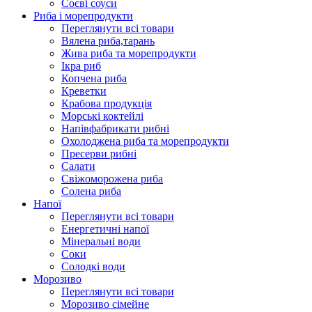
Соєві соуси
Риба і морепродукти
Переглянути всі товари
Вялена риба,тарань
Жива риба та морепродукти
Ікра риб
Копчена риба
Крeветки
Крабова продукція
Морські коктейлi
Напівфабрикати рибні
Охолоджена риба та морепродукти
Пресерви рибні
Сaлати
Свіжоморожена риба
Солена риба
Напої
Переглянути всі товари
Енергетичні напої
Мінеральні води
Соки
Солодкі води
Морозиво
Переглянути всі товари
Морозиво сімейне