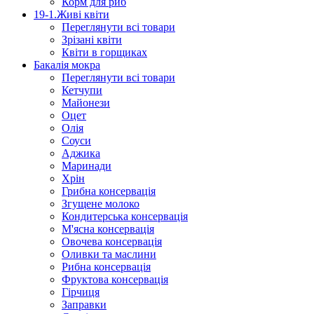
Корм для риб
19-1.Живі квіти
Переглянути всі товари
Зрізані квіти
Квіти в горщиках
Бакалія мокра
Переглянути всі товари
Кетчупи
Майонези
Оцет
Олія
Соуси
Аджика
Маринади
Хрін
Грибна консервація
Згущене молоко
Кондитерська консервація
М'ясна консервація
Овочева консервація
Оливки та маслини
Рибна консервація
Фруктова консервація
Гірчиця
Заправки