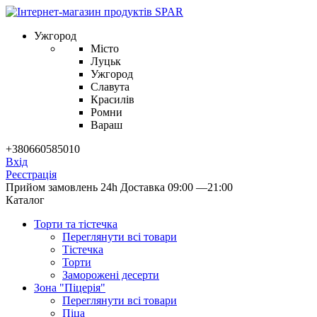
Ужгород
Місто
Луцьк
Ужгород
Славута
Красилів
Ромни
Вараш
+380660585010
Вхід
Реєстрація
Прийом замовлень 24h
Доставка 09:00 —21:00
Каталог
Торти та тістечка
Переглянути всі товари
Тістечка
Торти
Заморожені десерти
Зона "Піцерія"
Переглянути всі товари
Піца