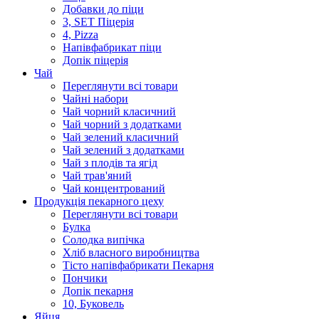
Добавки до піци
3, SET Піцерія
4, Pizza
Напівфабрикат піци
Допік піцерія
Чай
Переглянути всі товари
Чайні набори
Чай чорний класичний
Чай чорний з додатками
Чай зелений класичний
Чай зелений з додатками
Чай з плодів та ягід
Чай трав'яний
Чай концентрований
Продукцiя пекарного цеху
Переглянути всі товари
Булка
Солодка випiчка
Хлiб власного виробництва
Тiсто напiвфабрикати Пекарня
Пончики
Допік пекарня
10, Буковель
Яйця