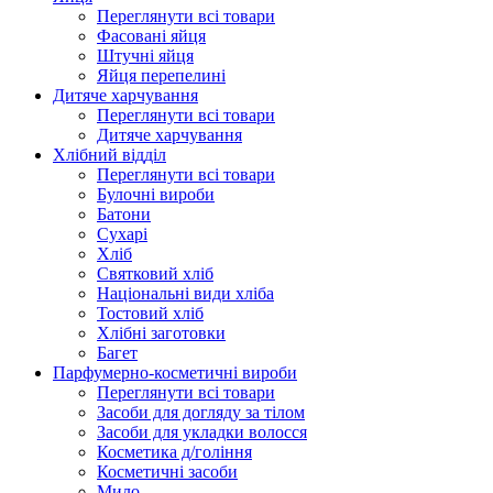
Переглянути всі товари
Фасовані яйця
Штучні яйця
Яйця перепелині
Дитяче харчування
Переглянути всі товари
Дитяче харчування
Хлібний відділ
Переглянути всі товари
Булочні вироби
Батони
Сухарі
Хліб
Святковий хліб
Національні види хліба
Тостовий хліб
Хлібні заготовки
Багет
Парфумерно-косметичні вироби
Переглянути всі товари
Засоби для догляду за тілом
Засоби для укладки волосся
Косметика д/гоління
Косметичні засоби
Мило