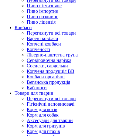
Переглянути всі товари
Пиво вітчизняне
Пиво імпортне
Пиво розливне
Пиво ліцензія
Ковбаси
Переглянути всі товари
Варені ковбаси
Копчені ковбаси
Копченості
Ліверно-паштетна група
Сервіровочна нарізка
Сосиски, сардельки
Копчена продукція ВВ
Ковбаси органічні
Веганська продукція
Кабаноси
Товари для тварин
Переглянути всі товари
Гігієнічні наповнювачі
Корм для котів
Корм для собак
Аксесуари для тварин
Корм для гризунів
Корм для птахів