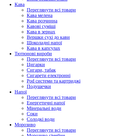
Кава
Переглянути всі товари
Кава мелена
Кава розчинна
Кавові суміші
Кава в зернах
Вершки сухі до кави
Шоколадні напої
Кава в капсулах
Тютюнові вироби
Переглянути всі товари
Цигарки
Сигари, табак
Сигарети електронні
Pod системи та картриджі
Подушечки
Напої
Переглянути всі товари
Енергетичні напої
Мінеральні води
Соки
Солодкі води
Морозиво
Переглянути всі товари
Морозиво сімейне