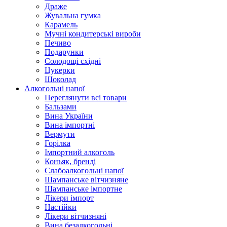
Драже
Жувальнa гумка
Карамель
Мучні кондитерські вироби
Печиво
Подарунки
Солодощі східні
Цукерки
Шоколад
Алкогольні напої
Переглянути всі товари
Бальзами
Вина України
Вина імпортні
Вермути
Горілка
Імпортний алкоголь
Коньяк, бренді
Слабоалкогольні напої
Шампанське вітчизняне
Шампанське імпортне
Лікери імпорт
Настійки
Лікери вітчизняні
Вина безалкогольні