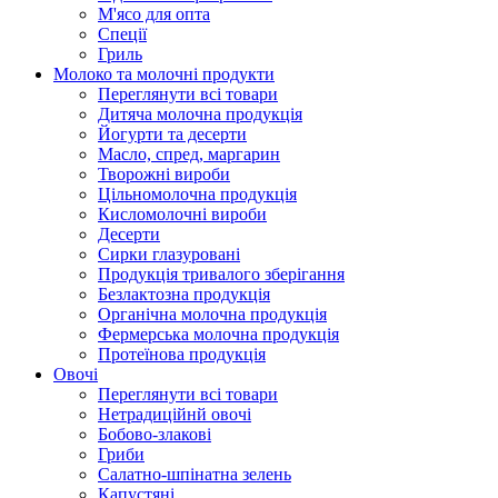
М'ясо для опта
Спеції
Гриль
Молоко та молочні продукти
Переглянути всі товари
Дитяча молочна продукція
Йогурти та десерти
Масло, спред, маргарин
Творожні вироби
Цільномолочна продукція
Кисломолочні вироби
Десерти
Сирки глазуровані
Продукція тривалого зберігання
Безлактозна продукція
Органічна молочна продукція
Фермерська молочна продукція
Протеїнова продукція
Овочі
Переглянути всі товари
Нетрадиційнй овочі
Бобово-злакові
Гриби
Салатно-шпінатна зелень
Капустяні