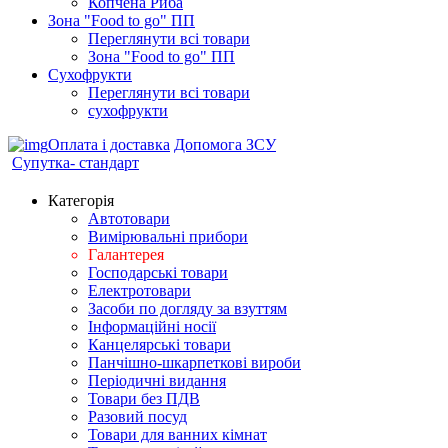
Копчена Риба
Зона "Food to go" ПП
Переглянути всі товари
Зона "Food to go" ПП
Сухофрукти
Переглянути всі товари
сухофрукти
Оплата і доставка
Допомога ЗСУ
Супутка- стандарт
Категорія
Автотовари
Вимірювальні прибори
Галантерея
Господарські товари
Електротовари
Засоби по догляду за взуттям
Інформаційні носії
Канцелярські товари
Панчішно-шкарпеткові вироби
Періодичні видання
Товари без ПДВ
Разовий посуд
Товари для ванних кімнат