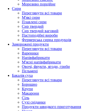
Морозиво порційне
Сири
Переглянути всі товари
М'які сири
Плавлені сири
Сир твердий
Сир твердий ваговий
Пастоподібні вироби
Фермерська сирна продукція
Заморожені продукти
Переглянути всі товари
Вареники
Напівфабрикати
М'ясні напівфабрикати
Овочі, фрукти, ягоди, гриби
Пельмені
Бакалія суха
Переглянути всі товари
Борошно
Крупи
Макарони
Сіль
Сухі сніданки
Продукти швидкого приготування