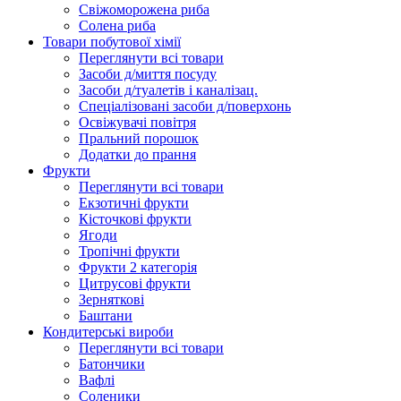
Свіжоморожена риба
Солена риба
Товари побутової хімії
Переглянути всі товари
Засоби д/миття посуду
Засоби д/туалетів і каналізац.
Спеціалізовані засоби д/поверхонь
Освіжувачі повітря
Пральний порошок
Додатки до прання
Фрукти
Переглянути всі товари
Екзoтичні фрукти
Кісточкові фрукти
Ягоди
Тропічні фрукти
Фрукти 2 категорія
Цитрусові фрукти
Зерняткові
Баштани
Кондитерські вироби
Переглянути всі товари
Батончики
Вафлі
Соленики