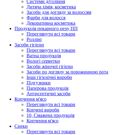
Системи д/гоління
Дитяча хімія, косметика
Засоби для догляду за волоссям
Фарби для волосся
Декоративна косметика
Продукцiя пекарного цеху ПП
Переглянути всі товари
Ролліні
Засоби гігієни
Переглянути всі товари
Ватна продукція
Вологi серветки
Засоби жіночої гігієни
Засоби по догляду за порожниною рота
Інші гігієнічні вироби
Підгузники
Паперова продукція
Антисептичні засоби
Копчення м'ясо
Переглянути всі товари
Копчені вироби
10, Смажена продукція
Копчення м'ясо
Снеки
Переглянути всі товари