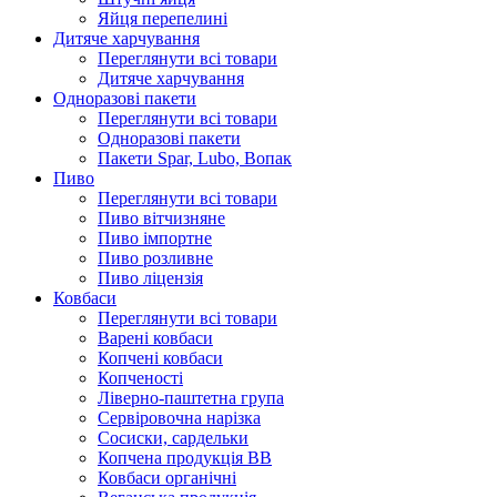
Яйця перепелині
Дитяче харчування
Переглянути всі товари
Дитяче харчування
Одноразові пакети
Переглянути всі товари
Одноразові пакети
Пакети Spar, Lubo, Вопак
Пиво
Переглянути всі товари
Пиво вітчизняне
Пиво імпортне
Пиво розливне
Пиво ліцензія
Ковбаси
Переглянути всі товари
Варені ковбаси
Копчені ковбаси
Копченості
Ліверно-паштетна група
Сервіровочна нарізка
Сосиски, сардельки
Копчена продукція ВВ
Ковбаси органічні