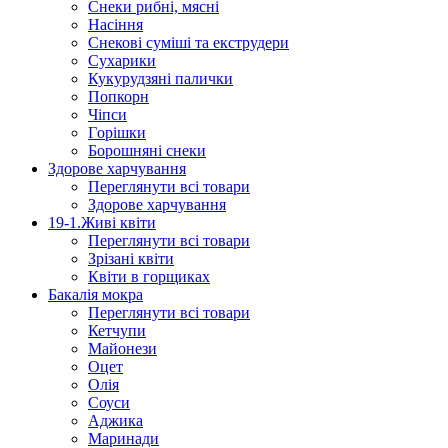
Снеки рибні, мясні
Насіння
Снекові суміші та екструдери
Сухарики
Кукурудзяні пaлички
Попкорн
Чіпси
Гoрішки
Борошняні снеки
Здорове харчування
Переглянути всі товари
Здорове харчування
19-1.Живі квіти
Переглянути всі товари
Зрізані квіти
Квіти в горщиках
Бакалія мокра
Переглянути всі товари
Кетчупи
Майонези
Оцет
Олія
Соуси
Аджика
Маринади