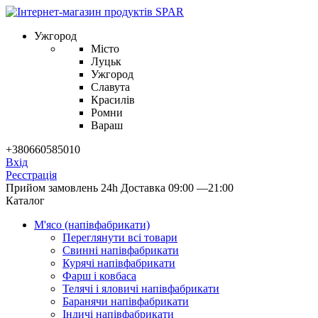
Ужгород
Місто
Луцьк
Ужгород
Славута
Красилів
Ромни
Вараш
+380660585010
Вхід
Реєстрація
Прийом замовлень 24h
Доставка 09:00 —21:00
Каталог
М'ясо (напiвфабрикати)
Переглянути всі товари
Свиннi напiвфабрикати
Курячi напiвфабрикати
Фарш i ковбаса
Телячi i яловичi напiвфабрикати
Баранячи напiвфабрикати
Iндичi напiвфабрикати