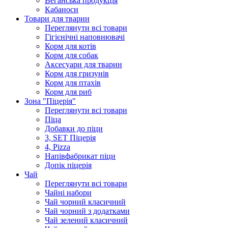
Веганська продукція
Кабаноси
Товари для тварин
Переглянути всі товари
Гігієнічні наповнювачі
Корм для котів
Корм для собак
Аксесуари для тварин
Корм для гризунів
Корм для птахів
Корм для риб
Зона "Піцерія"
Переглянути всі товари
Піца
Добавки до піци
3, SET Піцерія
4, Pizza
Напівфабрикат піци
Допік піцерія
Чай
Переглянути всі товари
Чайні набори
Чай чорний класичний
Чай чорний з додатками
Чай зелений класичний