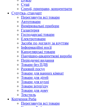
Цукор
Суші
Спеції, приправи, концентрати
Супутка- стандарт
Переглянути всі товари
Автотовари
Вимірювальні прибори
Галантерея
Господарські товари
Електротовари
Засоби по догляду за взуттям
Інформаційні носії
Канцелярські товари
Панчішно-шкарпеткові вироби
Періодичні видання
Товари без ПДВ
Разовий посуд
Товари для ванних кімнат
Товари для дітей
Товари для кухні
Товари інтер'єру
Товари для дому
Текстиль
Копчення Риба
Переглянути всі товари