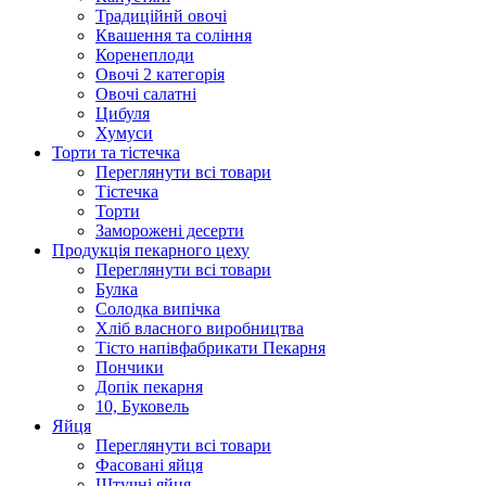
Традиційнй овочі
Квашення та соління
Корeнеплоди
Овочі 2 категорія
Овочі салатні
Цибуля
Хумуси
Торти та тістечка
Переглянути всі товари
Тістечка
Торти
Заморожені десерти
Продукцiя пекарного цеху
Переглянути всі товари
Булка
Солодка випiчка
Хлiб власного виробництва
Тiсто напiвфабрикати Пекарня
Пончики
Допік пекарня
10, Буковель
Яйця
Переглянути всі товари
Фасовані яйця
Штучні яйця