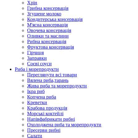
Хрін
Грибна консервація
Згущене молоко
Кондитерська консервація
М'ясна консервація
Овочева консервація
Оливки та маслини
Рибна консервація
Фруктова консервація
Гірчиця
Заправки
Соєві соуси
Риба і морепродукти
Переглянути всі товари
Вялена риба,тарань
Жива риба та морепродукти
Ікра риб
Копчена риба
Крeветки
Крабова продукція
Морські коктейлi
Напівфабрикати рибні
Охолоджена риба та морепродукти
Пресерви рибні
Сaлати