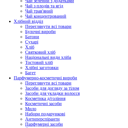
Чай зелений з додатками
Чай з плодів та ягід
Чай трав'яний
Чай концентрований
Хлібний відділ
Переглянути всі товари
Булочні вироби
Батони
Сухарі
Хліб
Святковий хліб
Національні види хліба
Тостовий хліб
Хлібні заготовки
Багет
Парфумерно-косметичні вироби
Переглянути всі товари
Засоби для догляду за тілом
Засоби для укладки волосся
Косметика д/гоління
Косметичні засоби
Мило
Набори подарункові
Антиперспіранти
Парфумерні засоби