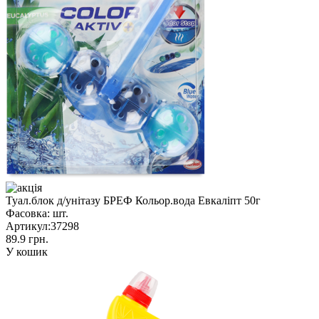
Туал.блок д/унітазу БРЕФ Кольор.вода Евкаліпт 50г
Фасовка:
шт.
Артикул:
37298
89.9 грн.
У кошик