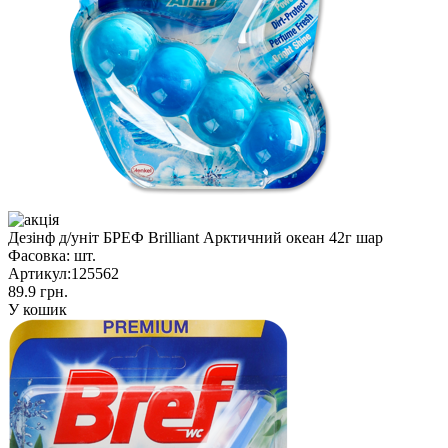
Дезінф д/уніт БРЕФ Brilliant Арктичний океан 42г шар
Фасовка:
шт.
Артикул:
125562
89.9 грн.
У кошик