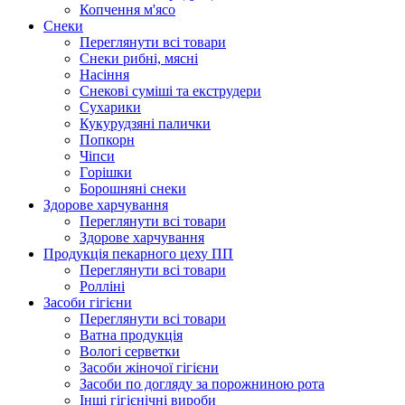
Копчення м'ясо
Снеки
Переглянути всі товари
Снеки рибні, мясні
Насіння
Снекові суміші та екструдери
Сухарики
Кукурудзяні пaлички
Попкорн
Чіпси
Гoрішки
Борошняні снеки
Здорове харчування
Переглянути всі товари
Здорове харчування
Продукцiя пекарного цеху ПП
Переглянути всі товари
Ролліні
Засоби гігієни
Переглянути всі товари
Ватна продукція
Вологi серветки
Засоби жіночої гігієни
Засоби по догляду за порожниною рота
Інші гігієнічні вироби