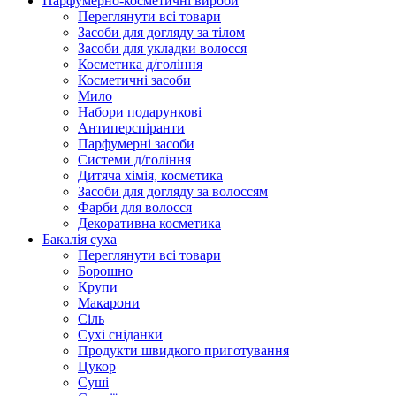
Парфумерно-косметичні вироби
Переглянути всі товари
Засоби для догляду за тілом
Засоби для укладки волосся
Косметика д/гоління
Косметичні засоби
Мило
Набори подарункові
Антиперспіранти
Парфумерні засоби
Системи д/гоління
Дитяча хімія, косметика
Засоби для догляду за волоссям
Фарби для волосся
Декоративна косметика
Бакалія суха
Переглянути всі товари
Борошно
Крупи
Макарони
Сіль
Сухі сніданки
Продукти швидкого приготування
Цукор
Суші