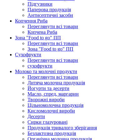
Підгузники
Паперова продукція
Антисептичні засоби
Копчення Риба
Переглянути всі товари
Копчена Риба
Зона "Food to go" ПП
Переглянути всі товари
Зона "Food to go" ПП
Сухофрукти
Переглянути всі товари
сухофрукти
Молоко та молочні продукти
Переглянути всі товари
Дитяча молочна продукція
Йогурти та десерти
Масло, спред, маргарин
Творожні вироби
Цільномолочна продукція
Кисломолочні вироби
Десерти
Сирки глазуровані
Продукція тривалого зберігання
Безлактозна продукція
Органічна молочна продукція