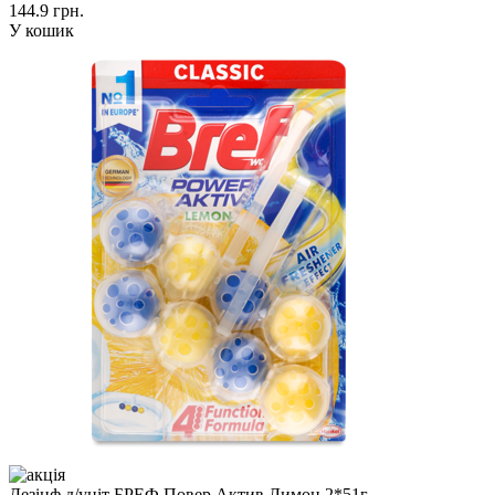
144.9 грн.
У кошик
Дезінф д/уніт БРЕФ Повер Актив Лимон 2*51г