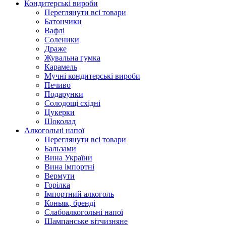
Кондитерські вироби
Переглянути всі товари
Батончики
Вафлі
Соленики
Драже
Жувальнa гумка
Карамель
Мучні кондитерські вироби
Печиво
Подарунки
Солодощі східні
Цукерки
Шоколад
Алкогольні напої
Переглянути всі товари
Бальзами
Вина України
Вина імпортні
Вермути
Горілка
Імпортний алкоголь
Коньяк, бренді
Слабоалкогольні напої
Шампанське вітчизняне