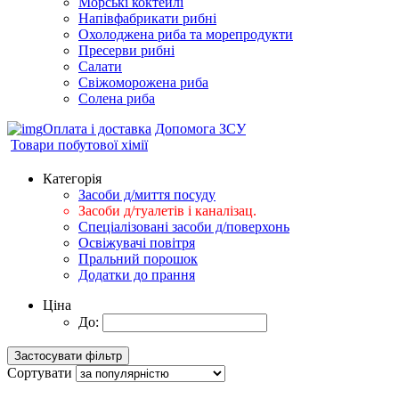
Морські коктейлi
Напівфабрикати рибні
Охолоджена риба та морепродукти
Пресерви рибні
Сaлати
Свіжоморожена риба
Солена риба
Оплата і доставка
Допомога ЗСУ
Товари побутової хімії
Категорія
Засоби д/миття посуду
Засоби д/туалетів і каналізац.
Спеціалізовані засоби д/поверхонь
Освіжувачі повітря
Пральний порошок
Додатки до прання
Ціна
До:
Сортувати