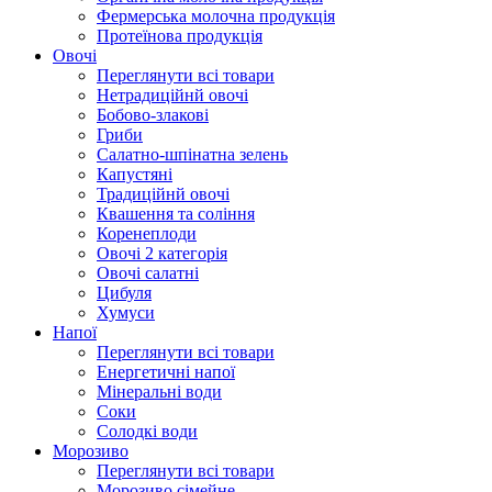
Фермерська молочна продукція
Протеїнова продукція
Овочі
Переглянути всі товари
Нетрадиційнй овочі
Бобово-злакові
Гриби
Салатно-шпінатна зелень
Капустяні
Традиційнй овочі
Квашення та соління
Корeнеплоди
Овочі 2 категорія
Овочі салатні
Цибуля
Хумуси
Напої
Переглянути всі товари
Енергетичні напої
Мінеральні води
Соки
Солодкі води
Морозиво
Переглянути всі товари
Морозиво сімейне