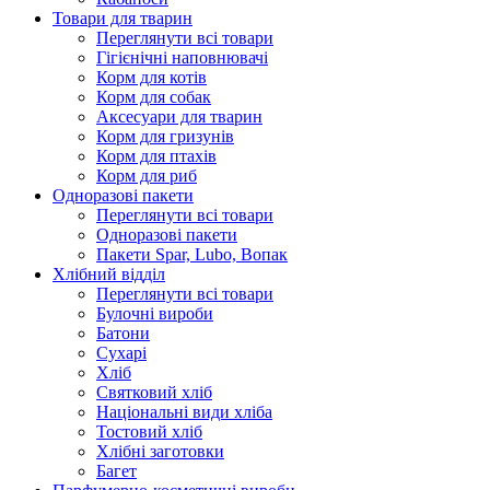
Товари для тварин
Переглянути всі товари
Гігієнічні наповнювачі
Корм для котів
Корм для собак
Аксесуари для тварин
Корм для гризунів
Корм для птахів
Корм для риб
Одноразові пакети
Переглянути всі товари
Одноразові пакети
Пакети Spar, Lubo, Вопак
Хлібний відділ
Переглянути всі товари
Булочні вироби
Батони
Сухарі
Хліб
Святковий хліб
Національні види хліба
Тостовий хліб
Хлібні заготовки
Багет