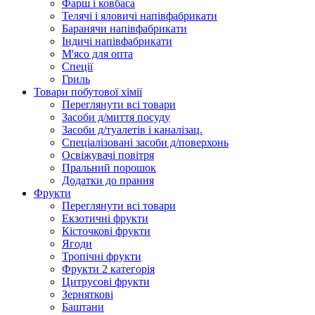
Фарш i ковбаса
Телячi i яловичi напiвфабрикати
Баранячи напiвфабрикати
Iндичi напiвфабрикати
М'ясо для опта
Спеції
Гриль
Товари побутової хімії
Переглянути всі товари
Засоби д/миття посуду
Засоби д/туалетів і каналізац.
Спеціалізовані засоби д/поверхонь
Освіжувачі повітря
Пральний порошок
Додатки до прання
Фрукти
Переглянути всі товари
Екзoтичні фрукти
Кісточкові фрукти
Ягоди
Тропічні фрукти
Фрукти 2 категорія
Цитрусові фрукти
Зерняткові
Баштани