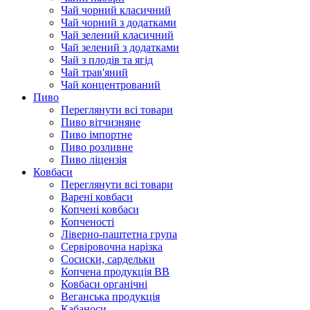
Чай чорний класичний
Чай чорний з додатками
Чай зелений класичний
Чай зелений з додатками
Чай з плодів та ягід
Чай трав'яний
Чай концентрований
Пиво
Переглянути всі товари
Пиво вітчизняне
Пиво імпортне
Пиво розливне
Пиво ліцензія
Ковбаси
Переглянути всі товари
Варені ковбаси
Копчені ковбаси
Копченості
Ліверно-паштетна група
Сервіровочна нарізка
Сосиски, сардельки
Копчена продукція ВВ
Ковбаси органічні
Веганська продукція
Кабаноси