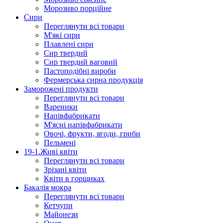
Морозиво порційне
Сири
Переглянути всі товари
М'які сири
Плавлені сири
Сир твердий
Сир твердий ваговий
Пастоподібні вироби
Фермерська сирна продукція
Заморожені продукти
Переглянути всі товари
Вареники
Напівфабрикати
М'ясні напівфабрикати
Овочі, фрукти, ягоди, гриби
Пельмені
19-1.Живі квіти
Переглянути всі товари
Зрізані квіти
Квіти в горщиках
Бакалія мокра
Переглянути всі товари
Кетчупи
Майонези