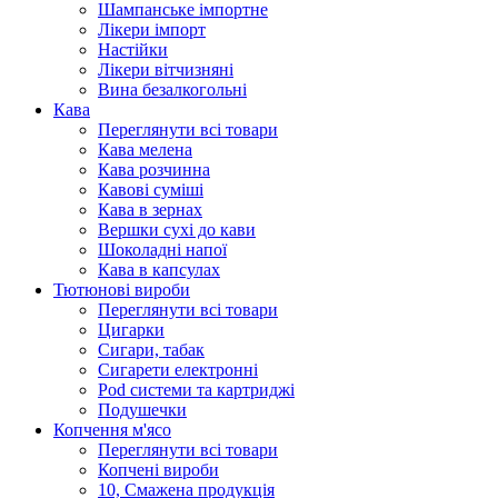
Шампанське імпортне
Лікери імпорт
Настійки
Лікери вітчизняні
Вина безалкогольні
Кава
Переглянути всі товари
Кава мелена
Кава розчинна
Кавові суміші
Кава в зернах
Вершки сухі до кави
Шоколадні напої
Кава в капсулах
Тютюнові вироби
Переглянути всі товари
Цигарки
Сигари, табак
Сигарети електронні
Pod системи та картриджі
Подушечки
Копчення м'ясо
Переглянути всі товари
Копчені вироби
10, Смажена продукція