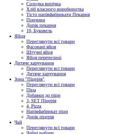
Солодка випiчка
Хлiб власного виробництва
Тiсто напiвфабрикати Пекарня
Пончики
Допік пекарня
10, Буковель
Яйця
Переглянути всі товари
Фасовані яйця
Штучні яйця
Яйця перепелині
Дитяче харчування
Переглянути всі товари
Дитяче харчування
Зона "Піцерія"
Переглянути всі товари
Піца
Добавки до піци
3, SET Піцерія
4, Pizza
Напівфабрикат піци
Допік піцерія
Чай
Переглянути всі товари
Чайні набори