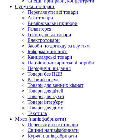
Спеції, приправи, концентрати
Супутка- стандарт
Переглянути всі товари
Автотовари
Вимірювальні прибори
Галантерея
Господарські товари
Електротовари
Засоби по догляду за взуттям
Інформаційні носії
Канцелярські товари
Панчішно-шкарпеткові вироби
Періодичні видання
Товари без ПДВ
Разовий посуд
Товари для ванних кімнат
Товари для дітей
Товари для кухні
Товари інтер'єру
Товари для дому
Текстиль
М'ясо (напiвфабрикати)
Переглянути всі товари
Свиннi напiвфабрикати
Курячi напiвфабрикати