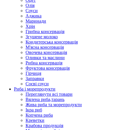
Оцет
Олія
Соуси
Аджика
Маринади
Хрін
Грибна консервація
Згущене молоко
Кондитерська консервація
М'ясна консервація
Овочева консервація
Оливки та маслини
Рибна консервація
Фруктова консервація
Гірчиця
Заправки
Соєві соуси
Риба і морепродукти
Переглянути всі товари
Вялена риба,тарань
Жива риба та морепродукти
Ікра риб
Копчена риба
Крeветки
Крабова продукція