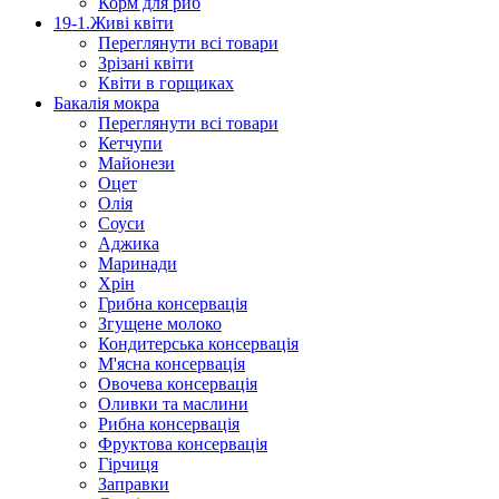
Корм для риб
19-1.Живі квіти
Переглянути всі товари
Зрізані квіти
Квіти в горщиках
Бакалія мокра
Переглянути всі товари
Кетчупи
Майонези
Оцет
Олія
Соуси
Аджика
Маринади
Хрін
Грибна консервація
Згущене молоко
Кондитерська консервація
М'ясна консервація
Овочева консервація
Оливки та маслини
Рибна консервація
Фруктова консервація
Гірчиця
Заправки