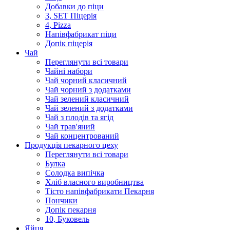
Добавки до піци
3, SET Піцерія
4, Pizza
Напівфабрикат піци
Допік піцерія
Чай
Переглянути всі товари
Чайні набори
Чай чорний класичний
Чай чорний з додатками
Чай зелений класичний
Чай зелений з додатками
Чай з плодів та ягід
Чай трав'яний
Чай концентрований
Продукцiя пекарного цеху
Переглянути всі товари
Булка
Солодка випiчка
Хлiб власного виробництва
Тiсто напiвфабрикати Пекарня
Пончики
Допік пекарня
10, Буковель
Яйця