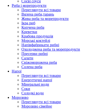
Соєві соуси
Риба і морепродукти
Переглянути всі товари
Вялена риба,тарань
Жива риба та морепродукти
Ікра риб
Копчена риба
Крeветки
Крабова продукція
Морські коктейлi
Напівфабрикати рибні
Охолоджена риба та морепродукти
Пресерви рибні
Сaлати
Свіжоморожена риба
Солена риба
Напої
Переглянути всі товари
Енергетичні напої
Мінеральні води
Соки
Солодкі води
Морозиво
Переглянути всі товари
Морозиво сімейне