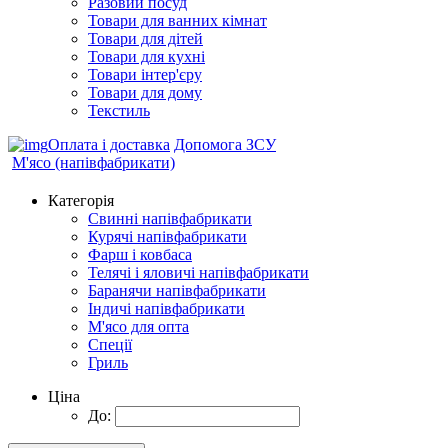
Разовий посуд
Товари для ванних кімнат
Товари для дітей
Товари для кухні
Товари інтер'єру
Товари для дому
Текстиль
Оплата і доставка
Допомога ЗСУ
М'ясо (напiвфабрикати)
Категорія
Свиннi напiвфабрикати
Курячi напiвфабрикати
Фарш i ковбаса
Телячi i яловичi напiвфабрикати
Баранячи напiвфабрикати
Iндичi напiвфабрикати
М'ясо для опта
Спеції
Гриль
Ціна
До: