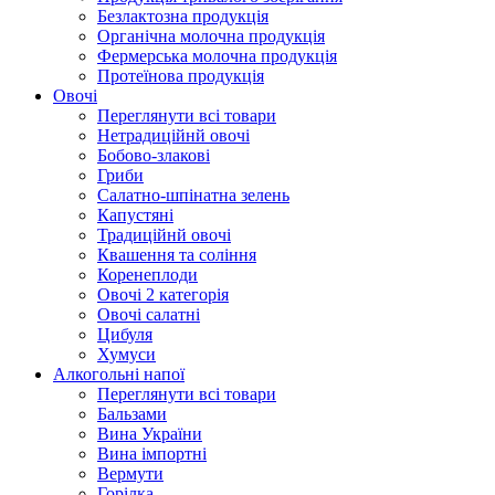
Безлактозна продукція
Органічна молочна продукція
Фермерська молочна продукція
Протеїнова продукція
Овочі
Переглянути всі товари
Нетрадиційнй овочі
Бобово-злакові
Гриби
Салатно-шпінатна зелень
Капустяні
Традиційнй овочі
Квашення та соління
Корeнеплоди
Овочі 2 категорія
Овочі салатні
Цибуля
Хумуси
Алкогольні напої
Переглянути всі товари
Бальзами
Вина України
Вина імпортні
Вермути
Горілка