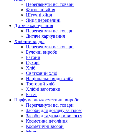
Переглянути всі товари
Фасовані яйця
Штучні яйця
Яйця перепелині
Дитяче харчування
Переглянути всі товари
Дитяче харчування
Хлібний відділ
Переглянути всі товари
Булочні вироби
Батони
Сухарі
Хліб
Святковий хліб
Національні види хліба
Тостовий хліб
Хлібні заготовки
Багет
Парфумерно-косметичні вироби
Переглянути всі товари
Засоби для догляду за тілом
Засоби для укладки волосся
Косметика д/гоління
Косметичні засоби
Мило