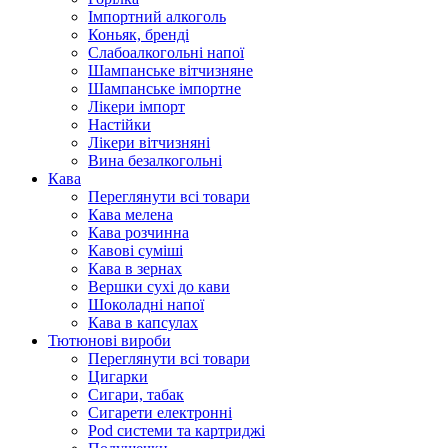
Імпортний алкоголь
Коньяк, бренді
Слабоалкогольні напої
Шампанське вітчизняне
Шампанське імпортне
Лікери імпорт
Настійки
Лікери вітчизняні
Вина безалкогольні
Кава
Переглянути всі товари
Кава мелена
Кава розчинна
Кавові суміші
Кава в зернах
Вершки сухі до кави
Шоколадні напої
Кава в капсулах
Тютюнові вироби
Переглянути всі товари
Цигарки
Сигари, табак
Сигарети електронні
Pod системи та картриджі