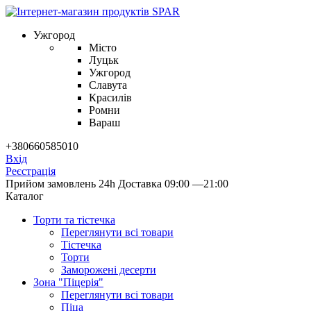
Ужгород
Місто
Луцьк
Ужгород
Славута
Красилів
Ромни
Вараш
+380660585010
Вхід
Реєстрація
Прийом замовлень 24h
Доставка 09:00 —21:00
Каталог
Торти та тістечка
Переглянути всі товари
Тістечка
Торти
Заморожені десерти
Зона "Піцерія"
Переглянути всі товари
Піца