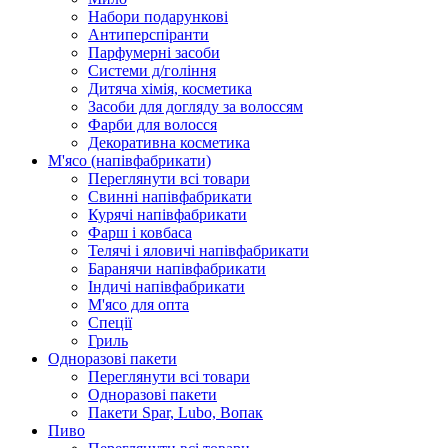
Набори подарункові
Антиперспіранти
Парфумерні засоби
Системи д/гоління
Дитяча хімія, косметика
Засоби для догляду за волоссям
Фарби для волосся
Декоративна косметика
М'ясо (напiвфабрикати)
Переглянути всі товари
Свиннi напiвфабрикати
Курячi напiвфабрикати
Фарш i ковбаса
Телячi i яловичi напiвфабрикати
Баранячи напiвфабрикати
Iндичi напiвфабрикати
М'ясо для опта
Спеції
Гриль
Одноразові пакети
Переглянути всі товари
Одноразові пакети
Пакети Spar, Lubo, Вопак
Пиво