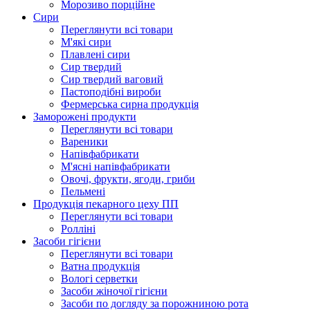
Морозиво порційне
Сири
Переглянути всі товари
М'які сири
Плавлені сири
Сир твердий
Сир твердий ваговий
Пастоподібні вироби
Фермерська сирна продукція
Заморожені продукти
Переглянути всі товари
Вареники
Напівфабрикати
М'ясні напівфабрикати
Овочі, фрукти, ягоди, гриби
Пельмені
Продукцiя пекарного цеху ПП
Переглянути всі товари
Ролліні
Засоби гігієни
Переглянути всі товари
Ватна продукція
Вологi серветки
Засоби жіночої гігієни
Засоби по догляду за порожниною рота