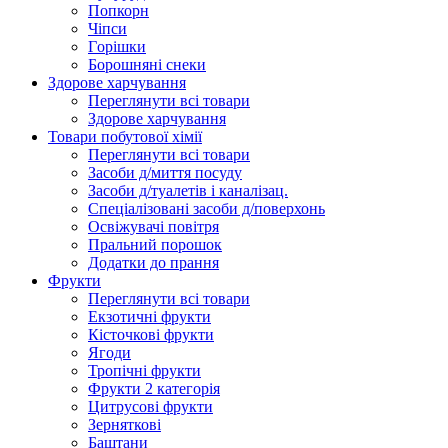
Попкорн
Чіпси
Гoрішки
Борошняні снеки
Здорове харчування
Переглянути всі товари
Здорове харчування
Товари побутової хімії
Переглянути всі товари
Засоби д/миття посуду
Засоби д/туалетів і каналізац.
Спеціалізовані засоби д/поверхонь
Освіжувачі повітря
Пральний порошок
Додатки до прання
Фрукти
Переглянути всі товари
Екзoтичні фрукти
Кісточкові фрукти
Ягоди
Тропічні фрукти
Фрукти 2 категорія
Цитрусові фрукти
Зерняткові
Баштани