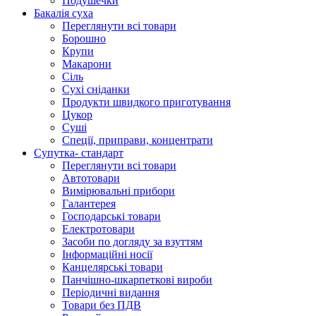
Подушечки
Бакалія суха
Переглянути всі товари
Борошно
Крупи
Макарони
Сіль
Сухі сніданки
Продукти швидкого приготування
Цукор
Суші
Спеції, приправи, концентрати
Супутка- стандарт
Переглянути всі товари
Автотовари
Вимірювальні прибори
Галантерея
Господарські товари
Електротовари
Засоби по догляду за взуттям
Інформаційні носії
Канцелярські товари
Панчішно-шкарпеткові вироби
Періодичні видання
Товари без ПДВ