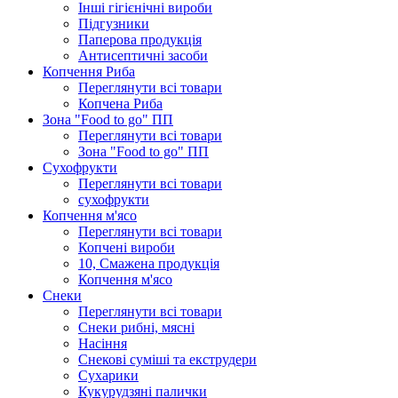
Інші гігієнічні вироби
Підгузники
Паперова продукція
Антисептичні засоби
Копчення Риба
Переглянути всі товари
Копчена Риба
Зона "Food to go" ПП
Переглянути всі товари
Зона "Food to go" ПП
Сухофрукти
Переглянути всі товари
сухофрукти
Копчення м'ясо
Переглянути всі товари
Копчені вироби
10, Смажена продукція
Копчення м'ясо
Снеки
Переглянути всі товари
Снеки рибні, мясні
Насіння
Снекові суміші та екструдери
Сухарики
Кукурудзяні пaлички