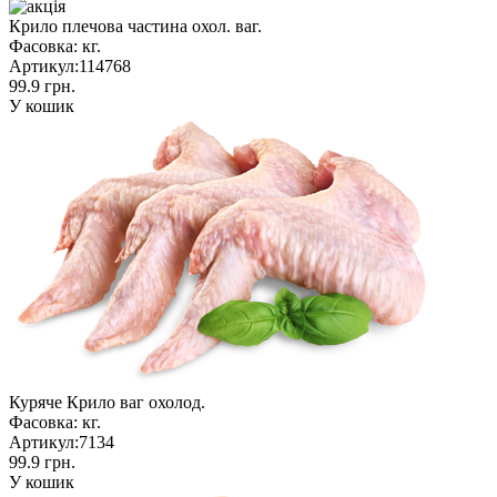
Крило плечова частина охол. ваг.
Фасовка:
кг.
Артикул:
114768
99.9 грн.
У кошик
Куряче Крило ваг охолод.
Фасовка:
кг.
Артикул:
7134
99.9 грн.
У кошик