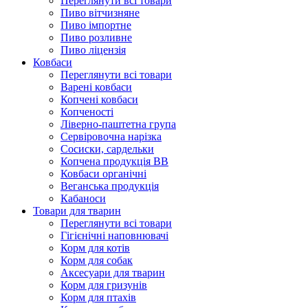
Переглянути всі товари
Пиво вітчизняне
Пиво імпортне
Пиво розливне
Пиво ліцензія
Ковбаси
Переглянути всі товари
Варені ковбаси
Копчені ковбаси
Копченості
Ліверно-паштетна група
Сервіровочна нарізка
Сосиски, сардельки
Копчена продукція ВВ
Ковбаси органічні
Веганська продукція
Кабаноси
Товари для тварин
Переглянути всі товари
Гігієнічні наповнювачі
Корм для котів
Корм для собак
Аксесуари для тварин
Корм для гризунів
Корм для птахів