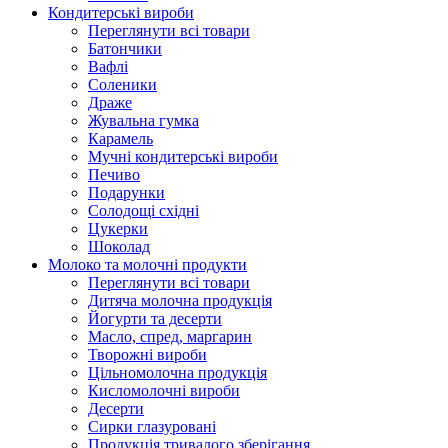
Кондитерські вироби
Переглянути всі товари
Батончики
Вафлі
Соленики
Драже
Жувальнa гумка
Карамель
Мучні кондитерські вироби
Печиво
Подарунки
Солодощі східні
Цукерки
Шоколад
Молоко та молочні продукти
Переглянути всі товари
Дитяча молочна продукція
Йогурти та десерти
Масло, спред, маргарин
Творожні вироби
Цільномолочна продукція
Кисломолочні вироби
Десерти
Сирки глазуровані
Продукція тривалого зберігання