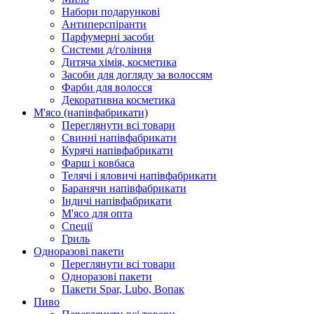
Набори подарункові
Антиперспіранти
Парфумерні засоби
Системи д/гоління
Дитяча хімія, косметика
Засоби для догляду за волоссям
Фарби для волосся
Декоративна косметика
М'ясо (напiвфабрикати)
Переглянути всі товари
Свиннi напiвфабрикати
Курячi напiвфабрикати
Фарш i ковбаса
Телячi i яловичi напiвфабрикати
Баранячи напiвфабрикати
Iндичi напiвфабрикати
М'ясо для опта
Спеції
Гриль
Одноразові пакети
Переглянути всі товари
Одноразові пакети
Пакети Spar, Lubo, Вопак
Пиво