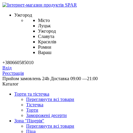
Ужгород
Місто
Луцьк
Ужгород
Славута
Красилів
Ромни
Вараш
+380660585010
Вхід
Реєстрація
Прийом замовлень 24h
Доставка 09:00 —21:00
Каталог
Торти та тістечка
Переглянути всі товари
Тістечка
Торти
Заморожені десерти
Зона "Піцерія"
Переглянути всі товари
Піца