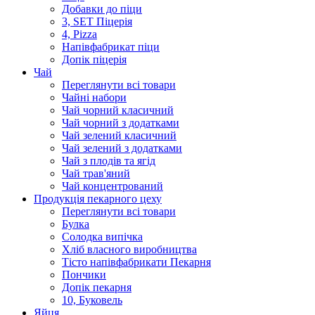
Добавки до піци
3, SET Піцерія
4, Pizza
Напівфабрикат піци
Допік піцерія
Чай
Переглянути всі товари
Чайні набори
Чай чорний класичний
Чай чорний з додатками
Чай зелений класичний
Чай зелений з додатками
Чай з плодів та ягід
Чай трав'яний
Чай концентрований
Продукцiя пекарного цеху
Переглянути всі товари
Булка
Солодка випiчка
Хлiб власного виробництва
Тiсто напiвфабрикати Пекарня
Пончики
Допік пекарня
10, Буковель
Яйця