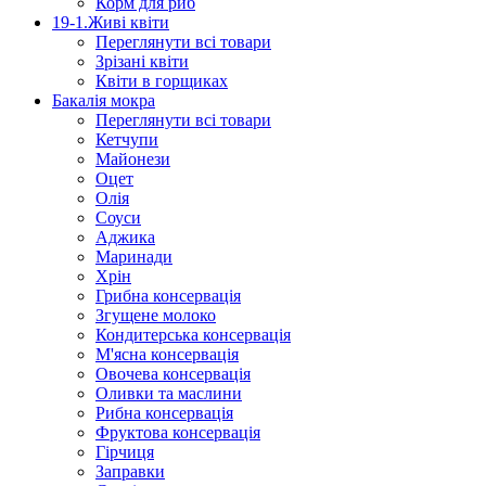
Корм для риб
19-1.Живі квіти
Переглянути всі товари
Зрізані квіти
Квіти в горщиках
Бакалія мокра
Переглянути всі товари
Кетчупи
Майонези
Оцет
Олія
Соуси
Аджика
Маринади
Хрін
Грибна консервація
Згущене молоко
Кондитерська консервація
М'ясна консервація
Овочева консервація
Оливки та маслини
Рибна консервація
Фруктова консервація
Гірчиця
Заправки