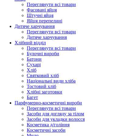
Переглянути всі товари
Фасовані яйця
Штучні яйця
Яйця перепелині
Дитяче харчування
Переглянути всі товари
Дитяче харчування
Хлібний відділ
Переглянути всі товари
Булочні вироби
Батони
Сухарі
Хліб
Святковий хліб
Національні види хліба
Тостовий хліб
Хлібні заготовки
Багет
Парфумерно-косметичні вироби
Переглянути всі товари
Засоби для догляду за тілом
Засоби для укладки волосся
Косметика д/гоління
Косметичні засоби
Мило