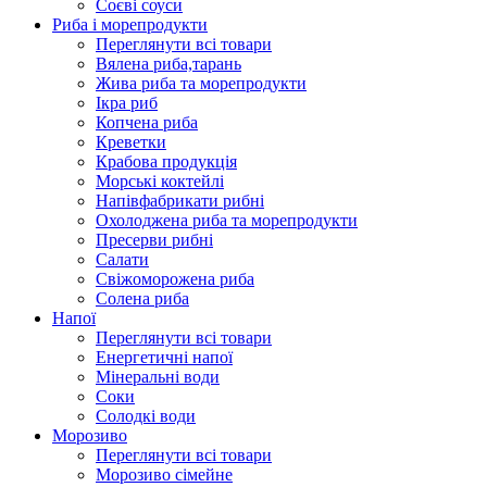
Соєві соуси
Риба і морепродукти
Переглянути всі товари
Вялена риба,тарань
Жива риба та морепродукти
Ікра риб
Копчена риба
Крeветки
Крабова продукція
Морські коктейлi
Напівфабрикати рибні
Охолоджена риба та морепродукти
Пресерви рибні
Сaлати
Свіжоморожена риба
Солена риба
Напої
Переглянути всі товари
Енергетичні напої
Мінеральні води
Соки
Солодкі води
Морозиво
Переглянути всі товари
Морозиво сімейне