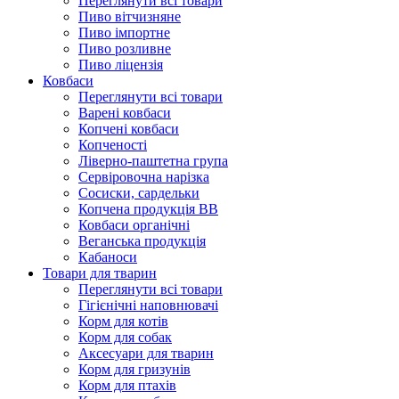
Переглянути всі товари
Пиво вітчизняне
Пиво імпортне
Пиво розливне
Пиво ліцензія
Ковбаси
Переглянути всі товари
Варені ковбаси
Копчені ковбаси
Копченості
Ліверно-паштетна група
Сервіровочна нарізка
Сосиски, сардельки
Копчена продукція ВВ
Ковбаси органічні
Веганська продукція
Кабаноси
Товари для тварин
Переглянути всі товари
Гігієнічні наповнювачі
Корм для котів
Корм для собак
Аксесуари для тварин
Корм для гризунів
Корм для птахів