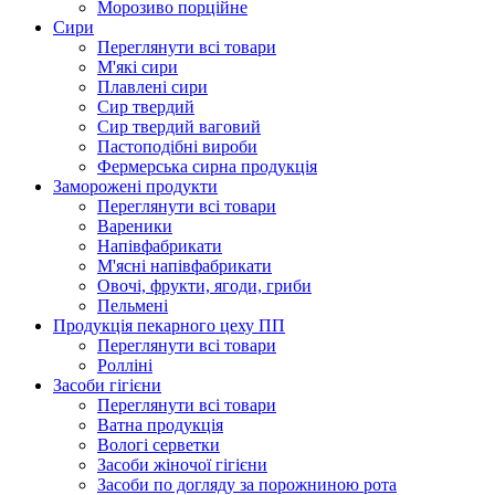
Морозиво порційне
Сири
Переглянути всі товари
М'які сири
Плавлені сири
Сир твердий
Сир твердий ваговий
Пастоподібні вироби
Фермерська сирна продукція
Заморожені продукти
Переглянути всі товари
Вареники
Напівфабрикати
М'ясні напівфабрикати
Овочі, фрукти, ягоди, гриби
Пельмені
Продукцiя пекарного цеху ПП
Переглянути всі товари
Ролліні
Засоби гігієни
Переглянути всі товари
Ватна продукція
Вологi серветки
Засоби жіночої гігієни
Засоби по догляду за порожниною рота