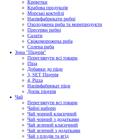
Крeветки
Крабова продукція
Морські коктейлi
Напівфабрикати рибні
Охолоджена риба та морепродукти
Пресерви рибні
Сaлати
Свіжоморожена риба
Солена риба
Зона "Піцерія"
Переглянути всі товари
Піца
Добавки до піци
3, SET Піцерія
4, Pizza
Напівфабрикат піци
Допік піцерія
Чай
Переглянути всі товари
Чайні набори
Чай чорний класичний
Чай чорний з додатками
Чай зелений класичний
Чай зелений з додатками
Чай з плодів та ягід