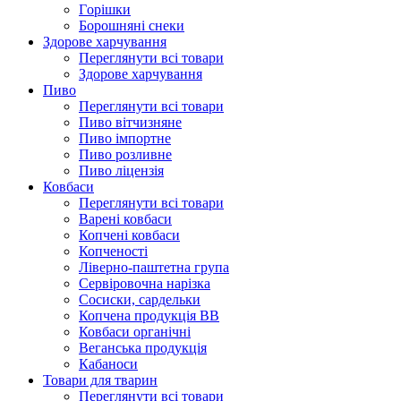
Гoрішки
Борошняні снеки
Здорове харчування
Переглянути всі товари
Здорове харчування
Пиво
Переглянути всі товари
Пиво вітчизняне
Пиво імпортне
Пиво розливне
Пиво ліцензія
Ковбаси
Переглянути всі товари
Варені ковбаси
Копчені ковбаси
Копченості
Ліверно-паштетна група
Сервіровочна нарізка
Сосиски, сардельки
Копчена продукція ВВ
Ковбаси органічні
Веганська продукція
Кабаноси
Товари для тварин
Переглянути всі товари