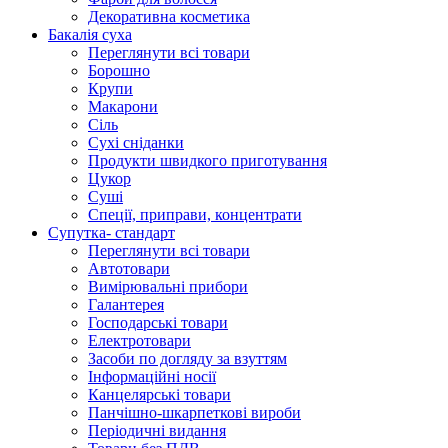
Декоративна косметика
Бакалія суха
Переглянути всі товари
Борошно
Крупи
Макарони
Сіль
Сухі сніданки
Продукти швидкого приготування
Цукор
Суші
Спеції, приправи, концентрати
Супутка- стандарт
Переглянути всі товари
Автотовари
Вимірювальні прибори
Галантерея
Господарські товари
Електротовари
Засоби по догляду за взуттям
Інформаційні носії
Канцелярські товари
Панчішно-шкарпеткові вироби
Періодичні видання