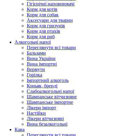
Гігієнічні наповнювачі
Корм для котів
Корм для собак
Аксесуари для тварин
Корм для гризунів
Корм для птахів
Корм для риб
Алкогольні напої
Переглянути всі товари
Бальзами
Вина України
Вина імпортні
Вермути
Горілка
Імпортний алкоголь
Коньяк, бренді
Слабоалкогольні напої
Шампанське вітчизняне
Шампанське імпортне
Лікери імпорт
Настійки
Лікери вітчизняні
Вина безалкогольні
Кава
Переглянути всі товари