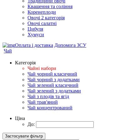
Традиційнй овочі
Квашення та соління
Корeнеплоди
Овочі 2 категорія
Овочі салатні
Цибуля
Хумуси
Оплата і доставка
Допомога ЗСУ
Чай
Категорія
Чайні набори
Чай чорний класичний
Чай чорний з додатками
Чай зелений класичний
Чай зелений з додатками
Чай з плодів та ягід
Чай трав'яний
Чай концентрований
Ціна
До: