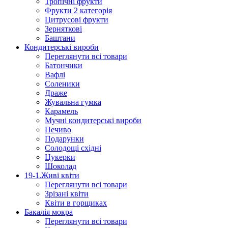
Тропічні фрукти
Фрукти 2 категорія
Цитрусові фрукти
Зерняткові
Баштани
Кондитерські вироби
Переглянути всі товари
Батончики
Вафлі
Соленики
Драже
Жувальнa гумка
Карамель
Мучні кондитерські вироби
Печиво
Подарунки
Солодощі східні
Цукерки
Шоколад
19-1.Живі квіти
Переглянути всі товари
Зрізані квіти
Квіти в горщиках
Бакалія мокра
Переглянути всі товари