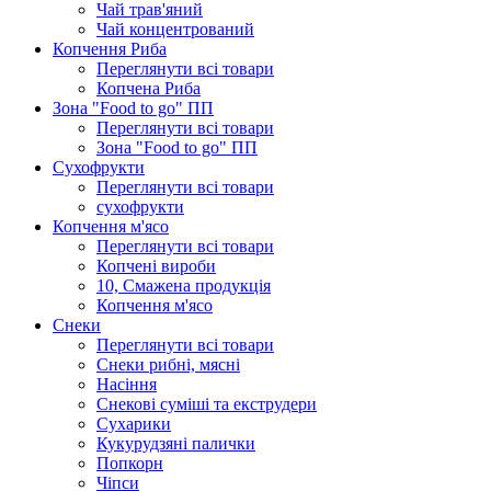
Чай трав'яний
Чай концентрований
Копчення Риба
Переглянути всі товари
Копчена Риба
Зона "Food to go" ПП
Переглянути всі товари
Зона "Food to go" ПП
Сухофрукти
Переглянути всі товари
сухофрукти
Копчення м'ясо
Переглянути всі товари
Копчені вироби
10, Смажена продукція
Копчення м'ясо
Снеки
Переглянути всі товари
Снеки рибні, мясні
Насіння
Снекові суміші та екструдери
Сухарики
Кукурудзяні пaлички
Попкорн
Чіпси