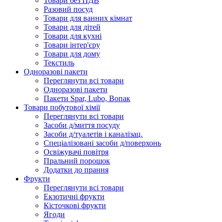
Товари без ПДВ
Разовий посуд
Товари для ванних кімнат
Товари для дітей
Товари для кухні
Товари інтер'єру
Товари для дому
Текстиль
Одноразові пакети
Переглянути всі товари
Одноразові пакети
Пакети Spar, Lubo, Вопак
Товари побутової хімії
Переглянути всі товари
Засоби д/миття посуду
Засоби д/туалетів і каналізац.
Спеціалізовані засоби д/поверхонь
Освіжувачі повітря
Пральний порошок
Додатки до прання
Фрукти
Переглянути всі товари
Екзoтичні фрукти
Кісточкові фрукти
Ягоди