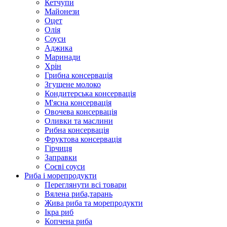
Кетчупи
Майонези
Оцет
Олія
Соуси
Аджика
Маринади
Хрін
Грибна консервація
Згущене молоко
Кондитерська консервація
М'ясна консервація
Овочева консервація
Оливки та маслини
Рибна консервація
Фруктова консервація
Гірчиця
Заправки
Соєві соуси
Риба і морепродукти
Переглянути всі товари
Вялена риба,тарань
Жива риба та морепродукти
Ікра риб
Копчена риба