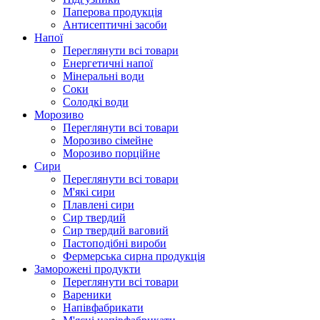
Паперова продукція
Антисептичні засоби
Напої
Переглянути всі товари
Енергетичні напої
Мінеральні води
Соки
Солодкі води
Морозиво
Переглянути всі товари
Морозиво сімейне
Морозиво порційне
Сири
Переглянути всі товари
М'які сири
Плавлені сири
Сир твердий
Сир твердий ваговий
Пастоподібні вироби
Фермерська сирна продукція
Заморожені продукти
Переглянути всі товари
Вареники
Напівфабрикати