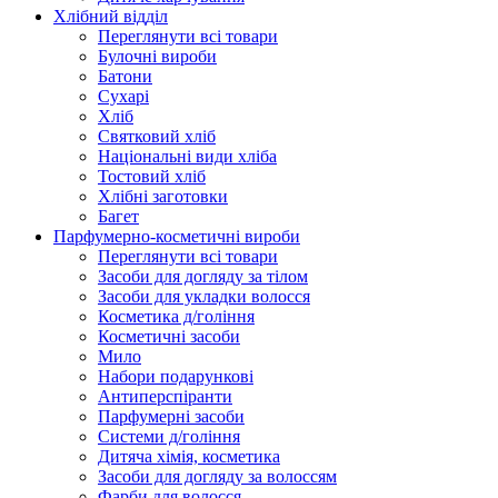
Хлібний відділ
Переглянути всі товари
Булочні вироби
Батони
Сухарі
Хліб
Святковий хліб
Національні види хліба
Тостовий хліб
Хлібні заготовки
Багет
Парфумерно-косметичні вироби
Переглянути всі товари
Засоби для догляду за тілом
Засоби для укладки волосся
Косметика д/гоління
Косметичні засоби
Мило
Набори подарункові
Антиперспіранти
Парфумерні засоби
Системи д/гоління
Дитяча хімія, косметика
Засоби для догляду за волоссям
Фарби для волосся