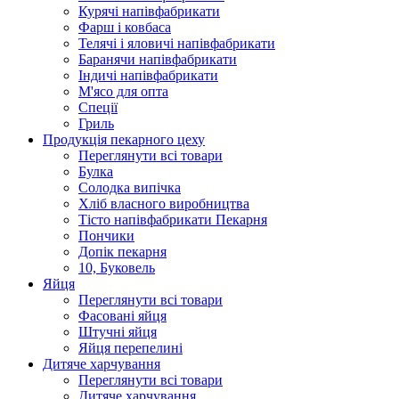
Курячi напiвфабрикати
Фарш i ковбаса
Телячi i яловичi напiвфабрикати
Баранячи напiвфабрикати
Iндичi напiвфабрикати
М'ясо для опта
Спеції
Гриль
Продукцiя пекарного цеху
Переглянути всі товари
Булка
Солодка випiчка
Хлiб власного виробництва
Тiсто напiвфабрикати Пекарня
Пончики
Допік пекарня
10, Буковель
Яйця
Переглянути всі товари
Фасовані яйця
Штучні яйця
Яйця перепелині
Дитяче харчування
Переглянути всі товари
Дитяче харчування