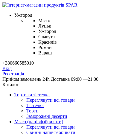
Ужгород
Місто
Луцьк
Ужгород
Славута
Красилів
Ромни
Вараш
+380660585010
Вхід
Реєстрація
Прийом замовлень 24h
Доставка 09:00 —21:00
Каталог
Торти та тістечка
Переглянути всі товари
Тістечка
Торти
Заморожені десерти
М'ясо (напiвфабрикати)
Переглянути всі товари
Свиннi напiвфабрикати