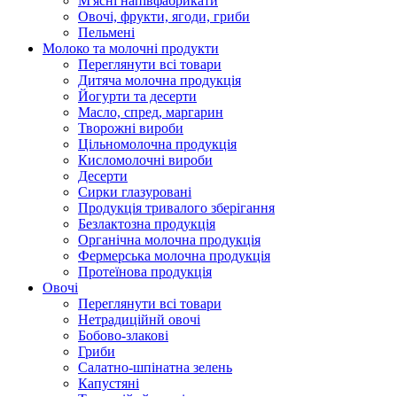
М'ясні напівфабрикати
Овочі, фрукти, ягоди, гриби
Пельмені
Молоко та молочні продукти
Переглянути всі товари
Дитяча молочна продукція
Йогурти та десерти
Масло, спред, маргарин
Творожні вироби
Цільномолочна продукція
Кисломолочні вироби
Десерти
Сирки глазуровані
Продукція тривалого зберігання
Безлактозна продукція
Органічна молочна продукція
Фермерська молочна продукція
Протеїнова продукція
Овочі
Переглянути всі товари
Нетрадиційнй овочі
Бобово-злакові
Гриби
Салатно-шпінатна зелень
Капустяні