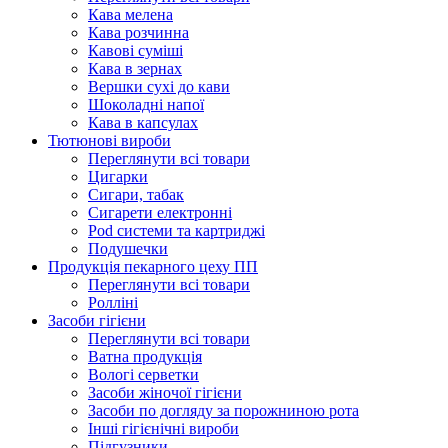
Кава мелена
Кава розчинна
Кавові суміші
Кава в зернах
Вершки сухі до кави
Шоколадні напої
Кава в капсулах
Тютюнові вироби
Переглянути всі товари
Цигарки
Сигари, табак
Сигарети електронні
Pod системи та картриджі
Подушечки
Продукцiя пекарного цеху ПП
Переглянути всі товари
Ролліні
Засоби гігієни
Переглянути всі товари
Ватна продукція
Вологi серветки
Засоби жіночої гігієни
Засоби по догляду за порожниною рота
Інші гігієнічні вироби
Підгузники