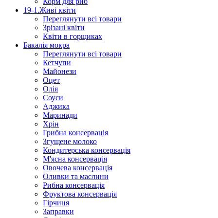
Корм для риб
19-1.Живі квіти
Переглянути всі товари
Зрізані квіти
Квіти в горщиках
Бакалія мокра
Переглянути всі товари
Кетчупи
Майонези
Оцет
Олія
Соуси
Аджика
Маринади
Хрін
Грибна консервація
Згущене молоко
Кондитерська консервація
М'ясна консервація
Овочева консервація
Оливки та маслини
Рибна консервація
Фруктова консервація
Гірчиця
Заправки