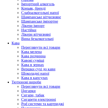
Імпортний алкоголь
Коньяк, бренді
Слабоалкогольні напої
Шампанське вітчизняне
Шампанське імпортне
Лікери імпорт
Настійки
Лікери вітчизняні
Вина безалкогольні
Кава
Переглянути всі товари
Кава мелена
Кава розчинна
Кавові суміші
Кава в зернах
Вершки сухі до кави
Шоколадні напої
Кава в капсулах
Тютюнові вироби
Переглянути всі товари
Цигарки
Сигари, табак
Сигарети електронні
Pod системи та картриджі