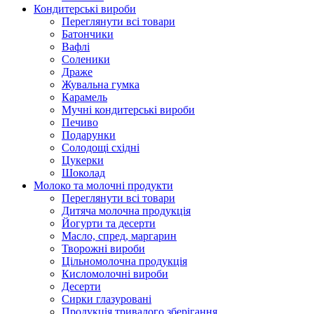
Кондитерські вироби
Переглянути всі товари
Батончики
Вафлі
Соленики
Драже
Жувальнa гумка
Карамель
Мучні кондитерські вироби
Печиво
Подарунки
Солодощі східні
Цукерки
Шоколад
Молоко та молочні продукти
Переглянути всі товари
Дитяча молочна продукція
Йогурти та десерти
Масло, спред, маргарин
Творожні вироби
Цільномолочна продукція
Кисломолочні вироби
Десерти
Сирки глазуровані
Продукція тривалого зберігання