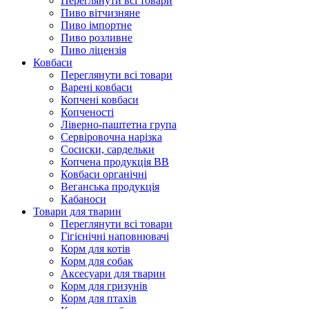
Переглянути всі товари
Пиво вітчизняне
Пиво імпортне
Пиво розливне
Пиво ліцензія
Ковбаси
Переглянути всі товари
Варені ковбаси
Копчені ковбаси
Копченості
Ліверно-паштетна група
Сервіровочна нарізка
Сосиски, сардельки
Копчена продукція ВВ
Ковбаси органічні
Веганська продукція
Кабаноси
Товари для тварин
Переглянути всі товари
Гігієнічні наповнювачі
Корм для котів
Корм для собак
Аксесуари для тварин
Корм для гризунів
Корм для птахів