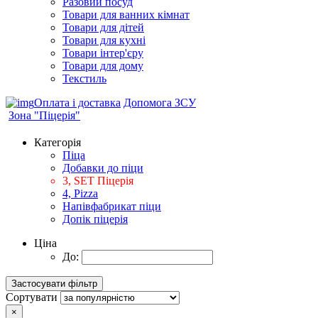
Разовий посуд
Товари для ванних кімнат
Товари для дітей
Товари для кухні
Товари інтер'єру
Товари для дому
Текстиль
Оплата і доставка
Допомога ЗСУ
Зона "Піцерія"
Категорія
Піца
Добавки до піци
3, SET Піцерія
4, Pizza
Напівфабрикат піци
Допік піцерія
Ціна
До:
Сортувати
×