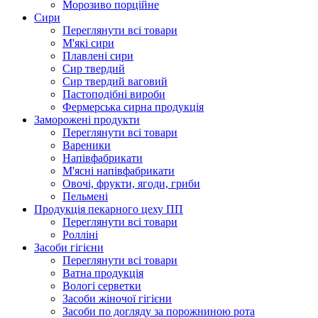
Морозиво порційне
Сири
Переглянути всі товари
М'які сири
Плавлені сири
Сир твердий
Сир твердий ваговий
Пастоподібні вироби
Фермерська сирна продукція
Заморожені продукти
Переглянути всі товари
Вареники
Напівфабрикати
М'ясні напівфабрикати
Овочі, фрукти, ягоди, гриби
Пельмені
Продукцiя пекарного цеху ПП
Переглянути всі товари
Ролліні
Засоби гігієни
Переглянути всі товари
Ватна продукція
Вологi серветки
Засоби жіночої гігієни
Засоби по догляду за порожниною рота