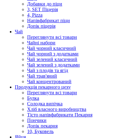
Добавки до піци
3, SET Піцерія
4, Pizza
Напівфабрикат піци
Допік піцерія
Чай
Переглянути всі товари
Чайні набори
Чай чорний класичний
Чай чорний з додатками
Чай зелений класичний
Чай зелений з додатками
Чай з плодів та ягід
Чай трав'яний
Чай концентрований
Продукцiя пекарного цеху
Переглянути всі товари
Булка
Солодка випiчка
Хлiб власного виробництва
Тiсто напiвфабрикати Пекарня
Пончики
Допік пекарня
10, Буковель
Яйця