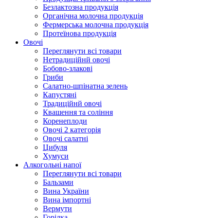
Безлактозна продукція
Органічна молочна продукція
Фермерська молочна продукція
Протеїнова продукція
Овочі
Переглянути всі товари
Нетрадиційнй овочі
Бобово-злакові
Гриби
Салатно-шпінатна зелень
Капустяні
Традиційнй овочі
Квашення та соління
Корeнеплоди
Овочі 2 категорія
Овочі салатні
Цибуля
Хумуси
Алкогольні напої
Переглянути всі товари
Бальзами
Вина України
Вина імпортні
Вермути
Горілка