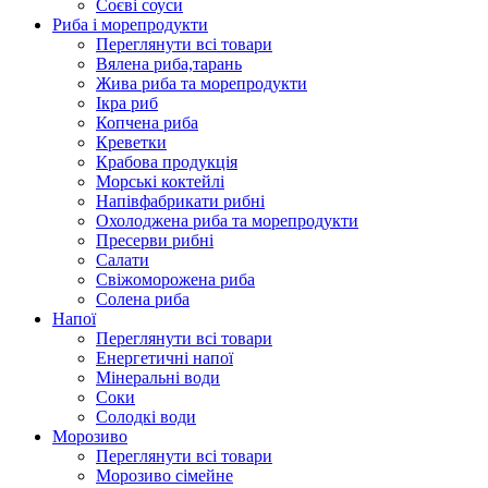
Соєві соуси
Риба і морепродукти
Переглянути всі товари
Вялена риба,тарань
Жива риба та морепродукти
Ікра риб
Копчена риба
Крeветки
Крабова продукція
Морські коктейлi
Напівфабрикати рибні
Охолоджена риба та морепродукти
Пресерви рибні
Сaлати
Свіжоморожена риба
Солена риба
Напої
Переглянути всі товари
Енергетичні напої
Мінеральні води
Соки
Солодкі води
Морозиво
Переглянути всі товари
Морозиво сімейне