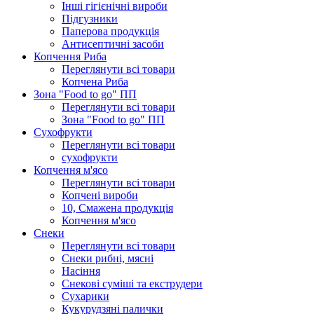
Інші гігієнічні вироби
Підгузники
Паперова продукція
Антисептичні засоби
Копчення Риба
Переглянути всі товари
Копчена Риба
Зона "Food to go" ПП
Переглянути всі товари
Зона "Food to go" ПП
Сухофрукти
Переглянути всі товари
сухофрукти
Копчення м'ясо
Переглянути всі товари
Копчені вироби
10, Смажена продукція
Копчення м'ясо
Снеки
Переглянути всі товари
Снеки рибні, мясні
Насіння
Снекові суміші та екструдери
Сухарики
Кукурудзяні пaлички