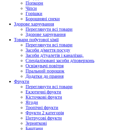
Попкорн
Чіпси
Гoрішки
Борошняні снеки
Здорове харчування
Переглянути всі товари
Здорове харчування
Товари побутової хімії
Переглянути всі товари
Засоби д/миття посуду
Засоби д/туалетів і каналізац.
Спеціалізовані засоби д/поверхонь
Освіжувачі повітря
Пральний порошок
Додатки до прання
Фрукти
Переглянути всі товари
Екзoтичні фрукти
Кісточкові фрукти
Ягоди
Тропічні фрукти
Фрукти 2 категорія
Цитрусові фрукти
Зерняткові
Баштани