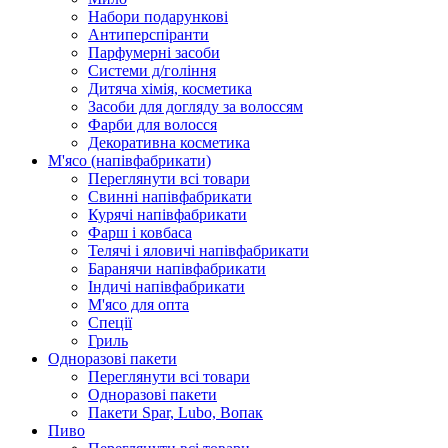
Набори подарункові
Антиперспіранти
Парфумерні засоби
Системи д/гоління
Дитяча хімія, косметика
Засоби для догляду за волоссям
Фарби для волосся
Декоративна косметика
М'ясо (напiвфабрикати)
Переглянути всі товари
Свиннi напiвфабрикати
Курячi напiвфабрикати
Фарш i ковбаса
Телячi i яловичi напiвфабрикати
Баранячи напiвфабрикати
Iндичi напiвфабрикати
М'ясо для опта
Спеції
Гриль
Одноразові пакети
Переглянути всі товари
Одноразові пакети
Пакети Spar, Lubo, Вопак
Пиво