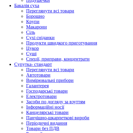
Подушечки
Бакалія суха
Переглянути всі товари
Борошно
Крупи
Макарони
Сіль
Сухі сніданки
Продукти швидкого приготування
Цукор
Суші
Спеції, приправи, концентрати
Супутка- стандарт
Переглянути всі товари
Автотовари
Вимірювальні прибори
Галантерея
Господарські товари
Електротовари
Засоби по догляду за взуттям
Інформаційні носії
Канцелярські товари
Панчішно-шкарпеткові вироби
Періодичні видання
Товари без ПДВ