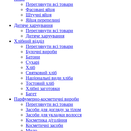
Переглянути всі товари
Фасовані яйця
Штучні яйця
Яйця перепелині
Дитяче харчування
Переглянути всі товари
Дитяче харчування
Хлібний відділ
Переглянути всі товари
Булочні вироби
Батони
Сухарі
Хліб
Святковий хліб
Національні види хліба
Тостовий хліб
Хлібні заготовки
Багет
Парфумерно-косметичні вироби
Переглянути всі товари
Засоби для догляду за тілом
Засоби для укладки волосся
Косметика д/гоління
Косметичні засоби
Мило