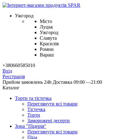
Ужгород
Місто
Луцьк
Ужгород
Славута
Красилів
Ромни
Вараш
+380660585010
Вхід
Реєстрація
Прийом замовлень 24h
Доставка 09:00 —21:00
Каталог
Торти та тістечка
Переглянути всі товари
Тістечка
Торти
Заморожені десерти
Зона "Піцерія"
Переглянути всі товари
Піца