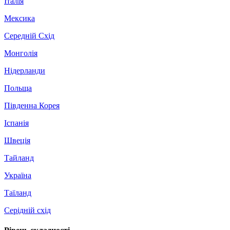
Італія
Мексика
Середній Схід
Монголія
Нідерланди
Польща
Південна Корея
Іспанія
Швеція
Тайланд
Україна
Таїланд
Серідній схід