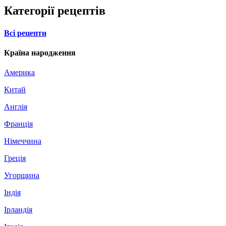
Категорії рецептів
Всі рецепти
Країна народження
Америка
Китай
Англія
Франція
Німеччина
Греція
Угорщина
Індія
Ірландія