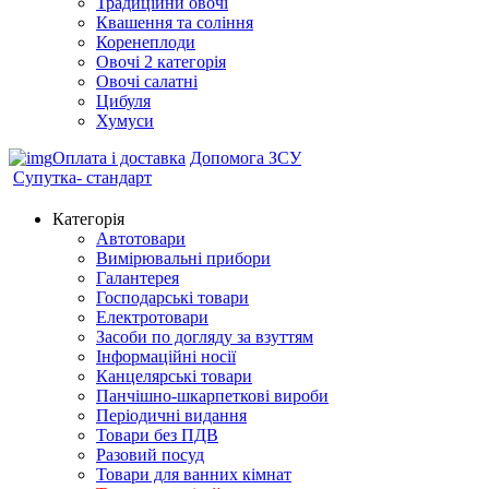
Традиційнй овочі
Квашення та соління
Корeнеплоди
Овочі 2 категорія
Овочі салатні
Цибуля
Хумуси
Оплата і доставка
Допомога ЗСУ
Супутка- стандарт
Категорія
Автотовари
Вимірювальні прибори
Галантерея
Господарські товари
Електротовари
Засоби по догляду за взуттям
Інформаційні носії
Канцелярські товари
Панчішно-шкарпеткові вироби
Періодичні видання
Товари без ПДВ
Разовий посуд
Товари для ванних кімнат