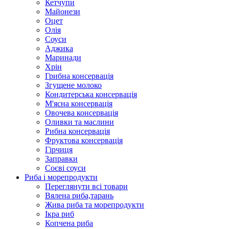
Кетчупи
Майонези
Оцет
Олія
Соуси
Аджика
Маринади
Хрін
Грибна консервація
Згущене молоко
Кондитерська консервація
М'ясна консервація
Овочева консервація
Оливки та маслини
Рибна консервація
Фруктова консервація
Гірчиця
Заправки
Соєві соуси
Риба і морепродукти
Переглянути всі товари
Вялена риба,тарань
Жива риба та морепродукти
Ікра риб
Копчена риба