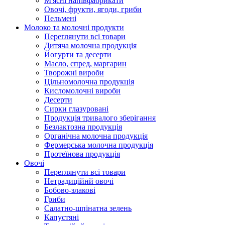
М'ясні напівфабрикати
Овочі, фрукти, ягоди, гриби
Пельмені
Молоко та молочні продукти
Переглянути всі товари
Дитяча молочна продукція
Йогурти та десерти
Масло, спред, маргарин
Творожні вироби
Цільномолочна продукція
Кисломолочні вироби
Десерти
Сирки глазуровані
Продукція тривалого зберігання
Безлактозна продукція
Органічна молочна продукція
Фермерська молочна продукція
Протеїнова продукція
Овочі
Переглянути всі товари
Нетрадиційнй овочі
Бобово-злакові
Гриби
Салатно-шпінатна зелень
Капустяні