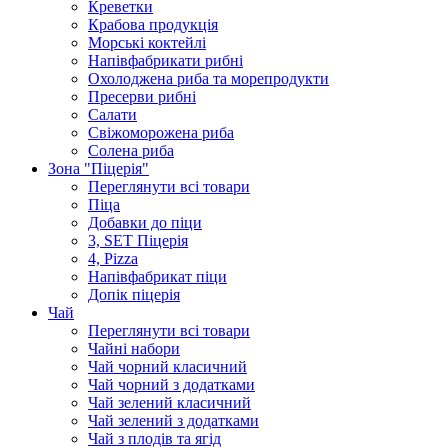
Крeветки
Крабова продукція
Морські коктейлi
Напівфабрикати рибні
Охолоджена риба та морепродукти
Пресерви рибні
Сaлати
Свіжоморожена риба
Солена риба
Зона "Піцерія"
Переглянути всі товари
Піца
Добавки до піци
3, SET Піцерія
4, Pizza
Напівфабрикат піци
Допік піцерія
Чай
Переглянути всі товари
Чайні набори
Чай чорний класичний
Чай чорний з додатками
Чай зелений класичний
Чай зелений з додатками
Чай з плодів та ягід