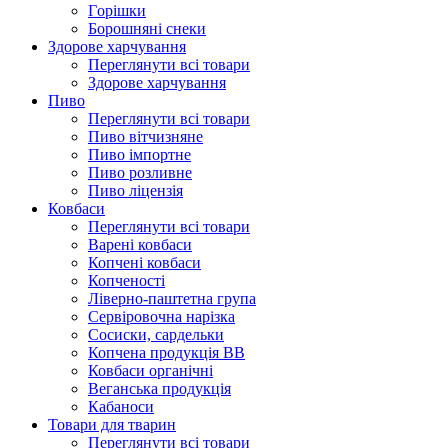
Гoрішки
Борошняні снеки
Здорове харчування
Переглянути всі товари
Здорове харчування
Пиво
Переглянути всі товари
Пиво вітчизняне
Пиво імпортне
Пиво розливне
Пиво ліцензія
Ковбаси
Переглянути всі товари
Варені ковбаси
Копчені ковбаси
Копченості
Ліверно-паштетна група
Сервіровочна нарізка
Сосиски, сардельки
Копчена продукція ВВ
Ковбаси органічні
Веганська продукція
Кабаноси
Товари для тварин
Переглянути всі товари