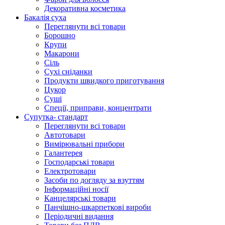
Декоративна косметика
Бакалія суха
Переглянути всі товари
Борошно
Крупи
Макарони
Сіль
Сухі сніданки
Продукти швидкого приготування
Цукор
Суші
Спеції, приправи, концентрати
Супутка- стандарт
Переглянути всі товари
Автотовари
Вимірювальні прибори
Галантерея
Господарські товари
Електротовари
Засоби по догляду за взуттям
Інформаційні носії
Канцелярські товари
Панчішно-шкарпеткові вироби
Періодичні видання