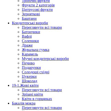
Тропічні фрукти
Фрукти 2 категорія
Цитрусові фрукти
Зерняткові
Баштани
Кондитерські вироби
Переглянути всі товари
Батончики
Вафлі
Соленики
Драже
Жувальнa гумка
Карамель
Мучні кондитерські вироби
Печиво
Подарунки
Солодощі східні
Цукерки
Шоколад
19-1.Живі квіти
Переглянути всі товари
Зрізані квіти
Квіти в горщиках
Бакалія мокра
Переглянути всі товари