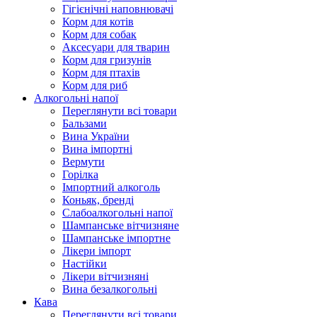
Гігієнічні наповнювачі
Корм для котів
Корм для собак
Аксесуари для тварин
Корм для гризунів
Корм для птахів
Корм для риб
Алкогольні напої
Переглянути всі товари
Бальзами
Вина України
Вина імпортні
Вермути
Горілка
Імпортний алкоголь
Коньяк, бренді
Слабоалкогольні напої
Шампанське вітчизняне
Шампанське імпортне
Лікери імпорт
Настійки
Лікери вітчизняні
Вина безалкогольні
Кава
Переглянути всі товари