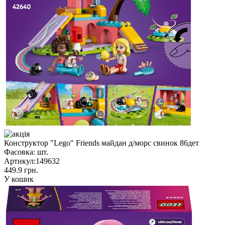
Конструктор "Lego" Friends майдан д/морс свинок 86дет
Фасовка:
шт.
Артикул:
149632
449.9 грн.
У кошик