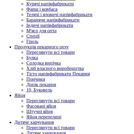
Курячi напiвфабрикати
Фарш i ковбаса
Телячi i яловичi напiвфабрикати
Баранячи напiвфабрикати
Iндичi напiвфабрикати
М'ясо для опта
Спеції
Гриль
Продукцiя пекарного цеху
Переглянути всі товари
Булка
Солодка випiчка
Хлiб власного виробництва
Тiсто напiвфабрикати Пекарня
Пончики
Допік пекарня
10, Буковель
Яйця
Переглянути всі товари
Фасовані яйця
Штучні яйця
Яйця перепелині
Дитяче харчування
Переглянути всі товари
Дитяче харчування