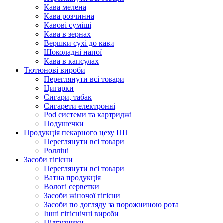
Кава мелена
Кава розчинна
Кавові суміші
Кава в зернах
Вершки сухі до кави
Шоколадні напої
Кава в капсулах
Тютюнові вироби
Переглянути всі товари
Цигарки
Сигари, табак
Сигарети електронні
Pod системи та картриджі
Подушечки
Продукцiя пекарного цеху ПП
Переглянути всі товари
Ролліні
Засоби гігієни
Переглянути всі товари
Ватна продукція
Вологi серветки
Засоби жіночої гігієни
Засоби по догляду за порожниною рота
Інші гігієнічні вироби
Підгузники