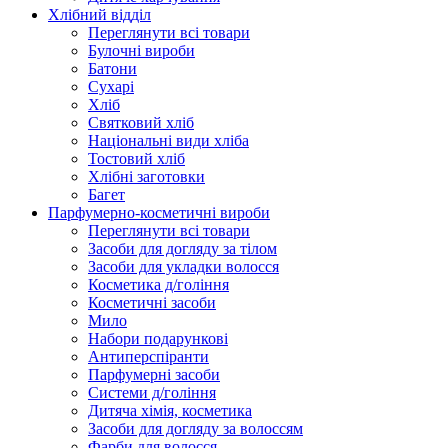
Хлібний відділ
Переглянути всі товари
Булочні вироби
Батони
Сухарі
Хліб
Святковий хліб
Національні види хліба
Тостовий хліб
Хлібні заготовки
Багет
Парфумерно-косметичні вироби
Переглянути всі товари
Засоби для догляду за тілом
Засоби для укладки волосся
Косметика д/гоління
Косметичні засоби
Мило
Набори подарункові
Антиперспіранти
Парфумерні засоби
Системи д/гоління
Дитяча хімія, косметика
Засоби для догляду за волоссям
Фарби для волосся