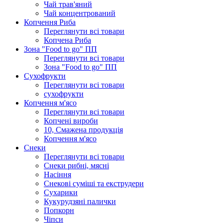
Чай трав'яний
Чай концентрований
Копчення Риба
Переглянути всі товари
Копчена Риба
Зона "Food to go" ПП
Переглянути всі товари
Зона "Food to go" ПП
Сухофрукти
Переглянути всі товари
сухофрукти
Копчення м'ясо
Переглянути всі товари
Копчені вироби
10, Смажена продукція
Копчення м'ясо
Снеки
Переглянути всі товари
Снеки рибні, мясні
Насіння
Снекові суміші та екструдери
Сухарики
Кукурудзяні пaлички
Попкорн
Чіпси