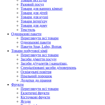
Товари без ПДВ
Разовий посуд
Товари для ванних кімнат
Товари для дітей
Товари для кухні
Товари інтер'єру
Товари для дому
Текстиль
Одноразові пакети
Переглянути всі товари
Одноразові пакети
Пакети Spar, Lubo, Вопак
Товари побутової хімії
Переглянути всі товари
Засоби д/миття посуду
Засоби д/туалетів і каналізац.
Спеціалізовані засоби д/поверхонь
Освіжувачі повітря
Пральний порошок
Додатки до прання
Фрукти
Переглянути всі товари
Екзoтичні фрукти
Кісточкові фрукти
Ягоди