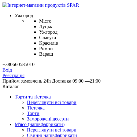
Ужгород
Місто
Луцьк
Ужгород
Славута
Красилів
Ромни
Вараш
+380660585010
Вхід
Реєстрація
Прийом замовлень 24h
Доставка 09:00 —21:00
Каталог
Торти та тістечка
Переглянути всі товари
Тістечка
Торти
Заморожені десерти
М'ясо (напiвфабрикати)
Переглянути всі товари
Свиннi напiвфабрикати