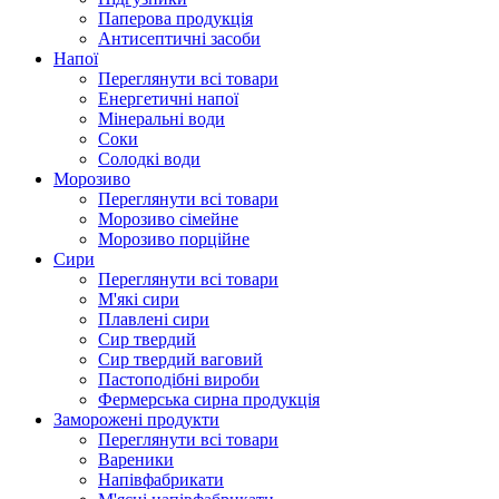
Паперова продукція
Антисептичні засоби
Напої
Переглянути всі товари
Енергетичні напої
Мінеральні води
Соки
Солодкі води
Морозиво
Переглянути всі товари
Морозиво сімейне
Морозиво порційне
Сири
Переглянути всі товари
М'які сири
Плавлені сири
Сир твердий
Сир твердий ваговий
Пастоподібні вироби
Фермерська сирна продукція
Заморожені продукти
Переглянути всі товари
Вареники
Напівфабрикати