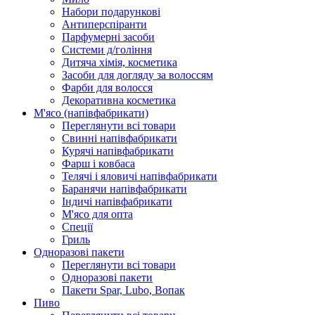
Набори подарункові
Антиперспіранти
Парфумерні засоби
Системи д/гоління
Дитяча хімія, косметика
Засоби для догляду за волоссям
Фарби для волосся
Декоративна косметика
М'ясо (напiвфабрикати)
Переглянути всі товари
Свиннi напiвфабрикати
Курячi напiвфабрикати
Фарш i ковбаса
Телячi i яловичi напiвфабрикати
Баранячи напiвфабрикати
Iндичi напiвфабрикати
М'ясо для опта
Спеції
Гриль
Одноразові пакети
Переглянути всі товари
Одноразові пакети
Пакети Spar, Lubo, Вопак
Пиво