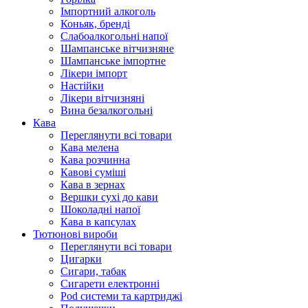
Імпортний алкоголь
Коньяк, бренді
Слабоалкогольні напої
Шампанське вітчизняне
Шампанське імпортне
Лікери імпорт
Настійки
Лікери вітчизняні
Вина безалкогольні
Кава
Переглянути всі товари
Кава мелена
Кава розчинна
Кавові суміші
Кава в зернах
Вершки сухі до кави
Шоколадні напої
Кава в капсулах
Тютюнові вироби
Переглянути всі товари
Цигарки
Сигари, табак
Сигарети електронні
Pod системи та картриджі