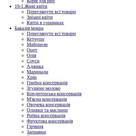
Корм для риб
19-1.Живі квіти
Переглянути всі товари
Зрізані квіти
Квіти в горщиках
Бакалія мокра
Переглянути всі товари
Кетчупи
Майонези
Оцет
Олія
Соуси
Аджика
Маринади
Хрін
Грибна консервація
Згущене молоко
Кондитерська консервація
М'ясна консервація
Овочева консервація
Оливки та маслини
Рибна консервація
Фруктова консервація
Гірчиця
Заправки