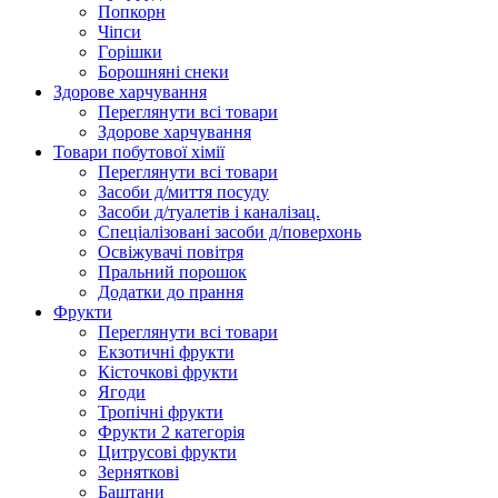
Попкорн
Чіпси
Гoрішки
Борошняні снеки
Здорове харчування
Переглянути всі товари
Здорове харчування
Товари побутової хімії
Переглянути всі товари
Засоби д/миття посуду
Засоби д/туалетів і каналізац.
Спеціалізовані засоби д/поверхонь
Освіжувачі повітря
Пральний порошок
Додатки до прання
Фрукти
Переглянути всі товари
Екзoтичні фрукти
Кісточкові фрукти
Ягоди
Тропічні фрукти
Фрукти 2 категорія
Цитрусові фрукти
Зерняткові
Баштани