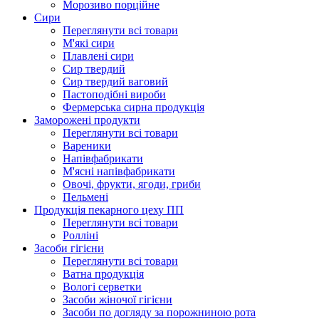
Морозиво порційне
Сири
Переглянути всі товари
М'які сири
Плавлені сири
Сир твердий
Сир твердий ваговий
Пастоподібні вироби
Фермерська сирна продукція
Заморожені продукти
Переглянути всі товари
Вареники
Напівфабрикати
М'ясні напівфабрикати
Овочі, фрукти, ягоди, гриби
Пельмені
Продукцiя пекарного цеху ПП
Переглянути всі товари
Ролліні
Засоби гігієни
Переглянути всі товари
Ватна продукція
Вологi серветки
Засоби жіночої гігієни
Засоби по догляду за порожниною рота