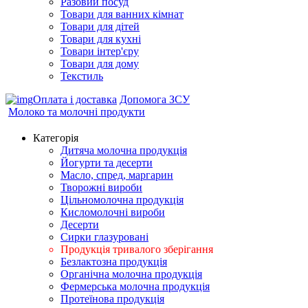
Разовий посуд
Товари для ванних кімнат
Товари для дітей
Товари для кухні
Товари інтер'єру
Товари для дому
Текстиль
Оплата і доставка
Допомога ЗСУ
Молоко та молочні продукти
Категорія
Дитяча молочна продукція
Йогурти та десерти
Масло, спред, маргарин
Творожні вироби
Цільномолочна продукція
Кисломолочні вироби
Десерти
Сирки глазуровані
Продукція тривалого зберігання
Безлактозна продукція
Органічна молочна продукція
Фермерська молочна продукція
Протеїнова продукція