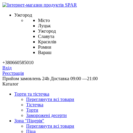
Ужгород
Місто
Луцьк
Ужгород
Славута
Красилів
Ромни
Вараш
+380660585010
Вхід
Реєстрація
Прийом замовлень 24h
Доставка 09:00 —21:00
Каталог
Торти та тістечка
Переглянути всі товари
Тістечка
Торти
Заморожені десерти
Зона "Піцерія"
Переглянути всі товари
Піца