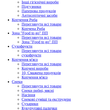
Інші гігієнічні вироби
Підгузники
Паперова продукція
Антисептичні засоби
Копчення Риба
Переглянути всі товари
Копчена Риба
Зона "Food to go" ПП
Переглянути всі товари
Зона "Food to go" ПП
Сухофрукти
Переглянути всі товари
сухофрукти
Копчення м'ясо
Переглянути всі товари
Копчені вироби
10, Смажена продукція
Копчення м'ясо
Снеки
Переглянути всі товари
Снеки рибні, мясні
Насіння
Снекові суміші та екструдери
Сухарики
Кукурудзяні пaлички