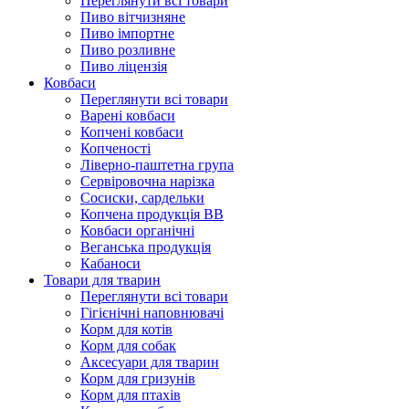
Переглянути всі товари
Пиво вітчизняне
Пиво імпортне
Пиво розливне
Пиво ліцензія
Ковбаси
Переглянути всі товари
Варені ковбаси
Копчені ковбаси
Копченості
Ліверно-паштетна група
Сервіровочна нарізка
Сосиски, сардельки
Копчена продукція ВВ
Ковбаси органічні
Веганська продукція
Кабаноси
Товари для тварин
Переглянути всі товари
Гігієнічні наповнювачі
Корм для котів
Корм для собак
Аксесуари для тварин
Корм для гризунів
Корм для птахів