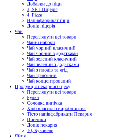
Добавки до піци
3, SET Піцерія
4, Pizza
Напівфабрикат піци
Допік піцерія
Чай
Переглянути всі товари
Чайні набори
Чай чорний класичний
Чай чорний з додатками
Чай зелений класичний
Чай зелений з додатками
Чай з плодів та ягід
Чай трав'яний
Чай концентрований
Продукцiя пекарного цеху
Переглянути всі товари
Булка
Солодка випiчка
Хлiб власного виробництва
Тiсто напiвфабрикати Пекарня
Пончики
Допік пекарня
10, Буковель
Яйця