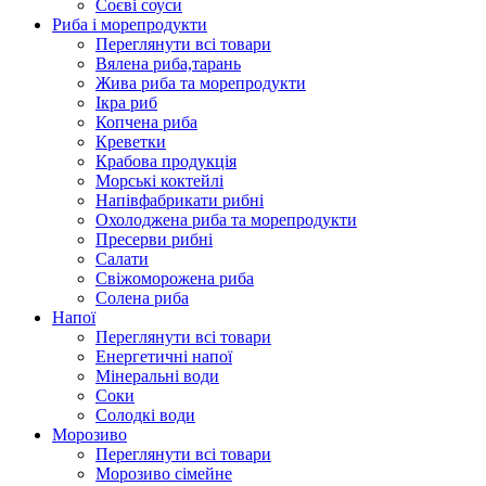
Соєві соуси
Риба і морепродукти
Переглянути всі товари
Вялена риба,тарань
Жива риба та морепродукти
Ікра риб
Копчена риба
Крeветки
Крабова продукція
Морські коктейлi
Напівфабрикати рибні
Охолоджена риба та морепродукти
Пресерви рибні
Сaлати
Свіжоморожена риба
Солена риба
Напої
Переглянути всі товари
Енергетичні напої
Мінеральні води
Соки
Солодкі води
Морозиво
Переглянути всі товари
Морозиво сімейне