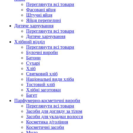
Переглянути всі товари
Фасовані яйця
Штучні яйця
Яйця перепелині
Дитяче харчування
Переглянути всі товари
Дитяче харчування
Хлібний відділ
Переглянути всі товари
Булочні вироби
Батони
Сухарі
Хліб
Святковий хліб
Національні види хліба
Тостовий хліб
Хлібні заготовки
Багет
Парфумерно-косметичні вироби
Переглянути всі товари
Засоби для догляду за тілом
Засоби для укладки волосся
Косметика д/гоління
Косметичні засоби
Мило