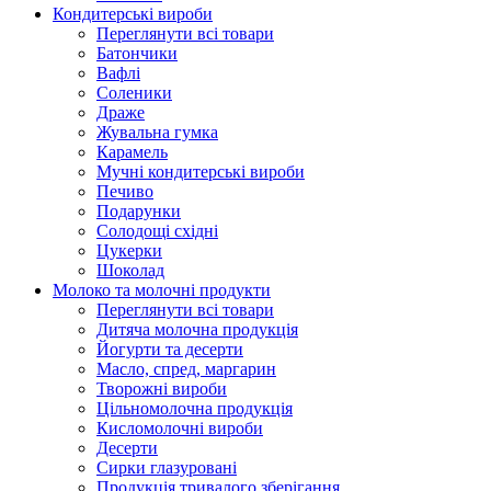
Кондитерські вироби
Переглянути всі товари
Батончики
Вафлі
Соленики
Драже
Жувальнa гумка
Карамель
Мучні кондитерські вироби
Печиво
Подарунки
Солодощі східні
Цукерки
Шоколад
Молоко та молочні продукти
Переглянути всі товари
Дитяча молочна продукція
Йогурти та десерти
Масло, спред, маргарин
Творожні вироби
Цільномолочна продукція
Кисломолочні вироби
Десерти
Сирки глазуровані
Продукція тривалого зберігання