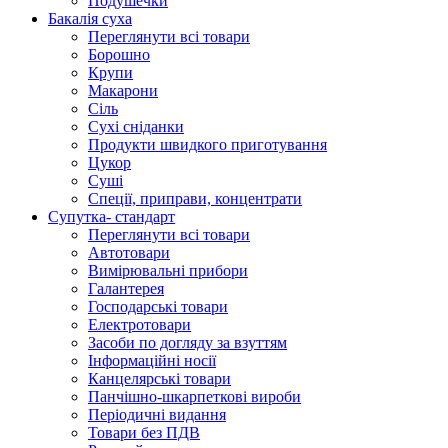
Подушечки
Бакалія суха
Переглянути всі товари
Борошно
Крупи
Макарони
Сіль
Сухі сніданки
Продукти швидкого приготування
Цукор
Суші
Спеції, приправи, концентрати
Супутка- стандарт
Переглянути всі товари
Автотовари
Вимірювальні прибори
Галантерея
Господарські товари
Електротовари
Засоби по догляду за взуттям
Інформаційні носії
Канцелярські товари
Панчішно-шкарпеткові вироби
Періодичні видання
Товари без ПДВ