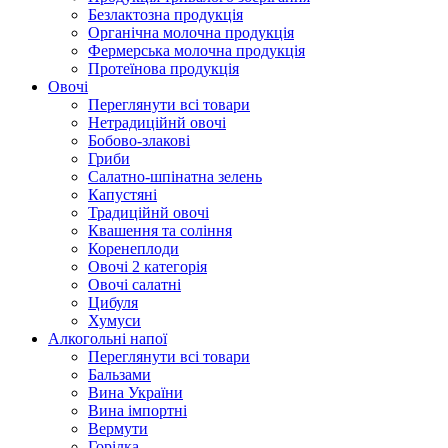
Безлактозна продукція
Органічна молочна продукція
Фермерська молочна продукція
Протеїнова продукція
Овочі
Переглянути всі товари
Нетрадиційнй овочі
Бобово-злакові
Гриби
Салатно-шпінатна зелень
Капустяні
Традиційнй овочі
Квашення та соління
Корeнеплоди
Овочі 2 категорія
Овочі салатні
Цибуля
Хумуси
Алкогольні напої
Переглянути всі товари
Бальзами
Вина України
Вина імпортні
Вермути
Горілка