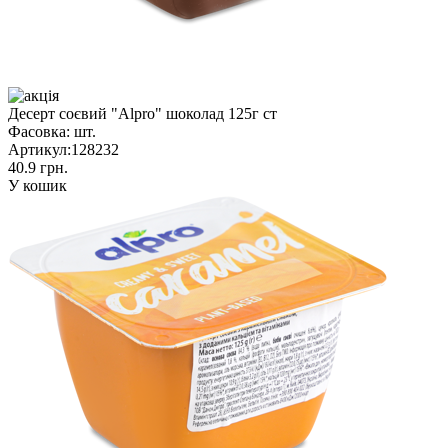
Десерт соєвий "Alpro" шоколад 125г ст
Фасовка:
шт.
Артикул:
128232
40.9 грн.
У кошик