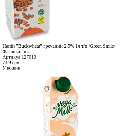
Напій "Buckwheat" гречаний 2.5% 1л т/п /Green Smile/
Фасовка:
шт.
Артикул:
127010
73.9 грн.
У кошик