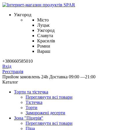
Ужгород
Місто
Луцьк
Ужгород
Славута
Красилів
Ромни
Вараш
+380660585010
Вхід
Реєстрація
Прийом замовлень 24h
Доставка 09:00 —21:00
Каталог
Торти та тістечка
Переглянути всі товари
Тістечка
Торти
Заморожені десерти
Зона "Піцерія"
Переглянути всі товари
Піца