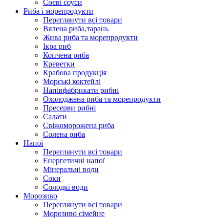
Соєві соуси
Риба і морепродукти
Переглянути всі товари
Вялена риба,тарань
Жива риба та морепродукти
Ікра риб
Копчена риба
Крeветки
Крабова продукція
Морські коктейлi
Напівфабрикати рибні
Охолоджена риба та морепродукти
Пресерви рибні
Сaлати
Свіжоморожена риба
Солена риба
Напої
Переглянути всі товари
Енергетичні напої
Мінеральні води
Соки
Солодкі води
Морозиво
Переглянути всі товари
Морозиво сімейне