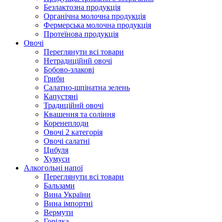
Безлактозна продукція
Органічна молочна продукція
Фермерська молочна продукція
Протеїнова продукція
Овочі
Переглянути всі товари
Нетрадиційнй овочі
Бобово-злакові
Гриби
Салатно-шпінатна зелень
Капустяні
Традиційнй овочі
Квашення та соління
Корeнеплоди
Овочі 2 категорія
Овочі салатні
Цибуля
Хумуси
Алкогольні напої
Переглянути всі товари
Бальзами
Вина України
Вина імпортні
Вермути
Горілка