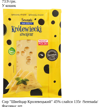
73.9 грн.
У кошик
Сир "Швейцар Кролевецький" 45% слайси 135г /Serenada/
Фасовка:
шт.