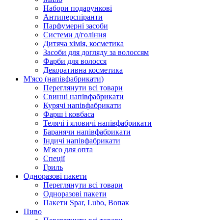
Набори подарункові
Антиперспіранти
Парфумерні засоби
Системи д/гоління
Дитяча хімія, косметика
Засоби для догляду за волоссям
Фарби для волосся
Декоративна косметика
М'ясо (напiвфабрикати)
Переглянути всі товари
Свиннi напiвфабрикати
Курячi напiвфабрикати
Фарш i ковбаса
Телячi i яловичi напiвфабрикати
Баранячи напiвфабрикати
Iндичi напiвфабрикати
М'ясо для опта
Спеції
Гриль
Одноразові пакети
Переглянути всі товари
Одноразові пакети
Пакети Spar, Lubo, Вопак
Пиво