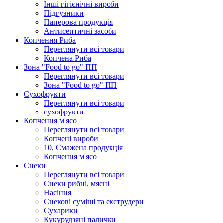
Інші гігієнічні вироби
Підгузники
Паперова продукція
Антисептичні засоби
Копчення Риба
Переглянути всі товари
Копчена Риба
Зона "Food to go" ПП
Переглянути всі товари
Зона "Food to go" ПП
Сухофрукти
Переглянути всі товари
сухофрукти
Копчення м'ясо
Переглянути всі товари
Копчені вироби
10, Смажена продукція
Копчення м'ясо
Снеки
Переглянути всі товари
Снеки рибні, мясні
Насіння
Снекові суміші та екструдери
Сухарики
Кукурудзяні пaлички