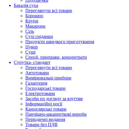
Подушечки
Бакалія суха
Переглянути всі товари
Борошно
Крупи
Макарони
Сіль
Сухі сніданки
Продукти швидкого приготування
Цукор
Суші
Спеції, приправи, концентрати
Супутка- стандарт
Переглянути всі товари
Автотовари
Вимірювальні прибори
Галантерея
Господарські товари
Електротовари
Засоби по догляду за взуттям
Інформаційні носії
Канцелярські товари
Панчішно-шкарпеткові вироби
Періодичні видання
Товари без ПДВ