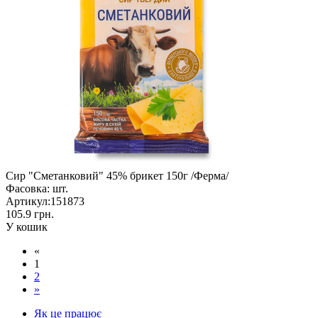
Сир "Сметанковий" 45% брикет 150г /Ферма/
Фасовка:
шт.
Артикул:
151873
105.9 грн.
У кошик
«
1
2
»
Як це працює