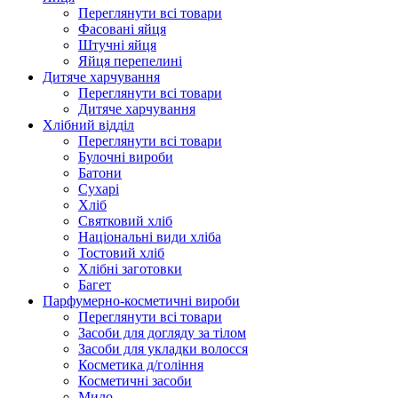
Переглянути всі товари
Фасовані яйця
Штучні яйця
Яйця перепелині
Дитяче харчування
Переглянути всі товари
Дитяче харчування
Хлібний відділ
Переглянути всі товари
Булочні вироби
Батони
Сухарі
Хліб
Святковий хліб
Національні види хліба
Тостовий хліб
Хлібні заготовки
Багет
Парфумерно-косметичні вироби
Переглянути всі товари
Засоби для догляду за тілом
Засоби для укладки волосся
Косметика д/гоління
Косметичні засоби
Мило