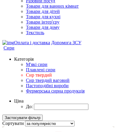
Разовий посуд
Товари для ванних кімнат
Товари для дітей
Товари для кухні
Товари інтер'єру
Товари для дому
Текстиль
Оплата і доставка
Допомога ЗСУ
Сири
Категорія
М'які сири
Плавлені сири
Сир твердий
Сир твердий ваговий
Пастоподібні вироби
Фермерська сирна продукція
Ціна
До:
Сортувати