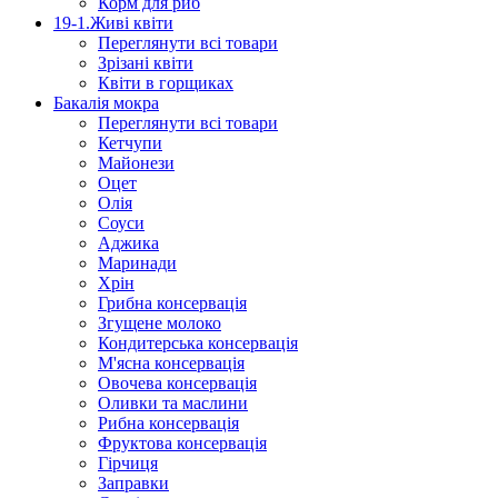
Корм для риб
19-1.Живі квіти
Переглянути всі товари
Зрізані квіти
Квіти в горщиках
Бакалія мокра
Переглянути всі товари
Кетчупи
Майонези
Оцет
Олія
Соуси
Аджика
Маринади
Хрін
Грибна консервація
Згущене молоко
Кондитерська консервація
М'ясна консервація
Овочева консервація
Оливки та маслини
Рибна консервація
Фруктова консервація
Гірчиця
Заправки