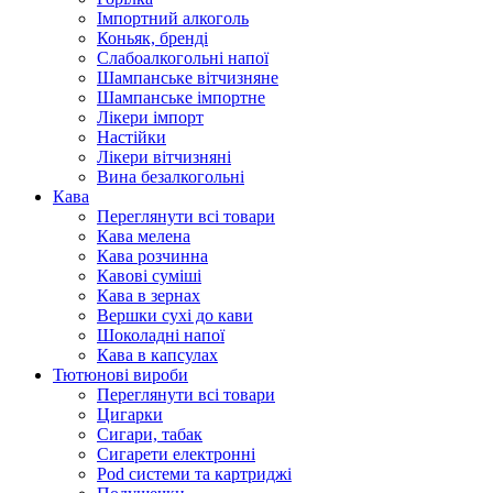
Імпортний алкоголь
Коньяк, бренді
Слабоалкогольні напої
Шампанське вітчизняне
Шампанське імпортне
Лікери імпорт
Настійки
Лікери вітчизняні
Вина безалкогольні
Кава
Переглянути всі товари
Кава мелена
Кава розчинна
Кавові суміші
Кава в зернах
Вершки сухі до кави
Шоколадні напої
Кава в капсулах
Тютюнові вироби
Переглянути всі товари
Цигарки
Сигари, табак
Сигарети електронні
Pod системи та картриджі