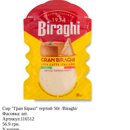
Сир "Гран Бірахі" тертий 50г /Biraghi/
Фасовка:
шт.
Артикул:
116512
56.9 грн.
У кошик