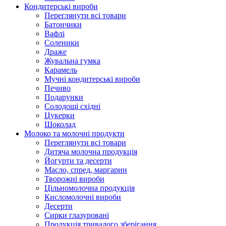
Кондитерські вироби
Переглянути всі товари
Батончики
Вафлі
Соленики
Драже
Жувальнa гумка
Карамель
Мучні кондитерські вироби
Печиво
Подарунки
Солодощі східні
Цукерки
Шоколад
Молоко та молочні продукти
Переглянути всі товари
Дитяча молочна продукція
Йогурти та десерти
Масло, спред, маргарин
Творожні вироби
Цільномолочна продукція
Кисломолочні вироби
Десерти
Сирки глазуровані
Продукція тривалого зберігання