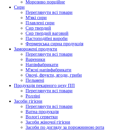
Морозиво порційне
Сири
Переглянути всі товари
М'які сири
Плавлені сири
Сир твердий
Сир твердий ваговий
Пастоподібні вироби
Фермерська сирна продукція
Заморожені продукти
Переглянути всі товари
Вареники
Напівфабрикати
М'ясні напівфабрикати
Овочі, фрукти, ягоди, гриби
Пельмені
Продукцiя пекарного цеху ПП
Переглянути всі товари
Ролліні
Засоби гігієни
Переглянути всі товари
Ватна продукція
Вологi серветки
Засоби жіночої гігієни
Засоби по догляду за порожниною рота