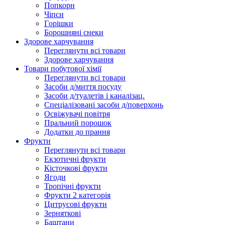
Попкорн
Чіпси
Гoрішки
Борошняні снеки
Здорове харчування
Переглянути всі товари
Здорове харчування
Товари побутової хімії
Переглянути всі товари
Засоби д/миття посуду
Засоби д/туалетів і каналізац.
Спеціалізовані засоби д/поверхонь
Освіжувачі повітря
Пральний порошок
Додатки до прання
Фрукти
Переглянути всі товари
Екзoтичні фрукти
Кісточкові фрукти
Ягоди
Тропічні фрукти
Фрукти 2 категорія
Цитрусові фрукти
Зерняткові
Баштани