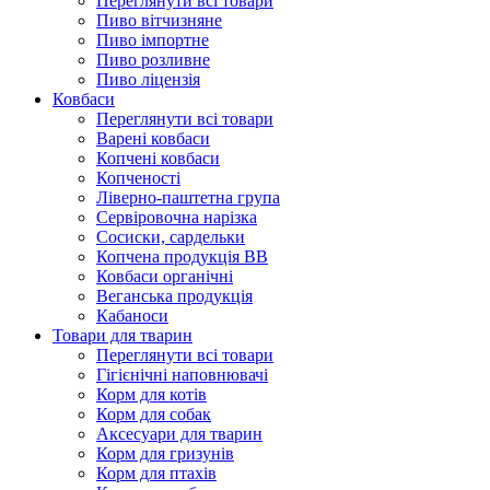
Переглянути всі товари
Пиво вітчизняне
Пиво імпортне
Пиво розливне
Пиво ліцензія
Ковбаси
Переглянути всі товари
Варені ковбаси
Копчені ковбаси
Копченості
Ліверно-паштетна група
Сервіровочна нарізка
Сосиски, сардельки
Копчена продукція ВВ
Ковбаси органічні
Веганська продукція
Кабаноси
Товари для тварин
Переглянути всі товари
Гігієнічні наповнювачі
Корм для котів
Корм для собак
Аксесуари для тварин
Корм для гризунів
Корм для птахів