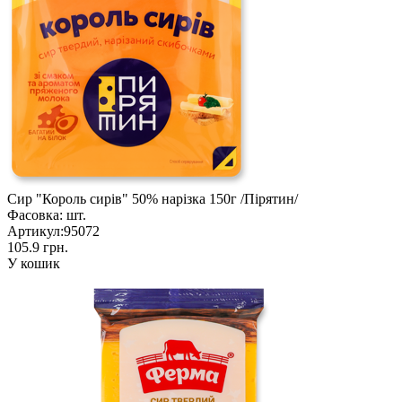
Сир "Король сирів" 50% нарізка 150г /Пірятин/
Фасовка:
шт.
Артикул:
95072
105.9 грн.
У кошик