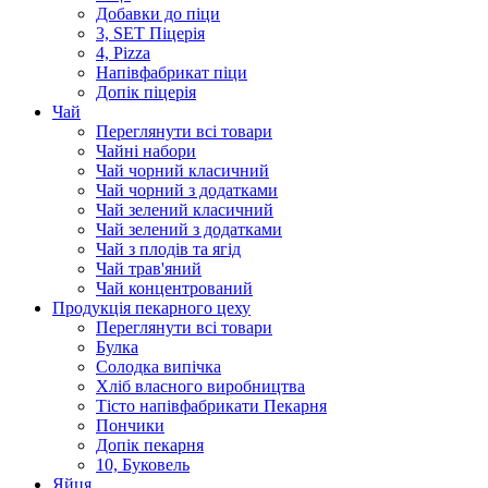
Добавки до піци
3, SET Піцерія
4, Pizza
Напівфабрикат піци
Допік піцерія
Чай
Переглянути всі товари
Чайні набори
Чай чорний класичний
Чай чорний з додатками
Чай зелений класичний
Чай зелений з додатками
Чай з плодів та ягід
Чай трав'яний
Чай концентрований
Продукцiя пекарного цеху
Переглянути всі товари
Булка
Солодка випiчка
Хлiб власного виробництва
Тiсто напiвфабрикати Пекарня
Пончики
Допік пекарня
10, Буковель
Яйця