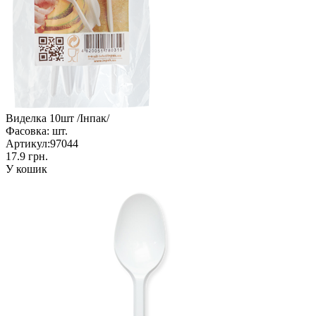
Виделка 10шт /Інпак/
Фасовка:
шт.
Артикул:
97044
17.9 грн.
У кошик