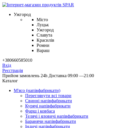
Ужгород
Місто
Луцьк
Ужгород
Славута
Красилів
Ромни
Вараш
+380660585010
Вхід
Реєстрація
Прийом замовлень 24h
Доставка 09:00 —21:00
Каталог
М'ясо (напiвфабрикати)
Переглянути всі товари
Свиннi напiвфабрикати
Курячi напiвфабрикати
Фарш i ковбаса
Телячi i яловичi напiвфабрикати
Баранячи напiвфабрикати
Iндичi напiвфабрикати