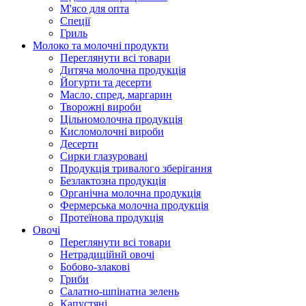
М'ясо для опта
Спеції
Гриль
Молоко та молочні продукти
Переглянути всі товари
Дитяча молочна продукція
Йогурти та десерти
Масло, спред, маргарин
Творожні вироби
Цільномолочна продукція
Кисломолочні вироби
Десерти
Сирки глазуровані
Продукція тривалого зберігання
Безлактозна продукція
Органічна молочна продукція
Фермерська молочна продукція
Протеїнова продукція
Овочі
Переглянути всі товари
Нетрадиційнй овочі
Бобово-злакові
Гриби
Салатно-шпінатна зелень
Капустяні