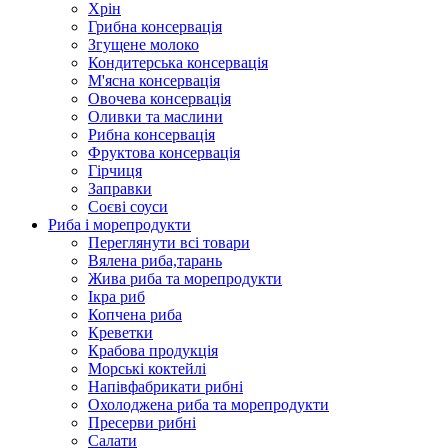
Хрін
Грибна консервація
Згущене молоко
Кондитерська консервація
М'ясна консервація
Овочева консервація
Оливки та маслини
Рибна консервація
Фруктова консервація
Гірчиця
Заправки
Соєві соуси
Риба і морепродукти
Переглянути всі товари
Вялена риба,тарань
Жива риба та морепродукти
Ікра риб
Копчена риба
Крeветки
Крабова продукція
Морські коктейлi
Напівфабрикати рибні
Охолоджена риба та морепродукти
Пресерви рибні
Сaлати