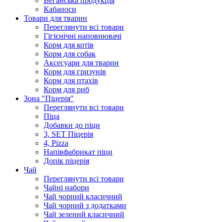
Веганська продукція
Кабаноси
Товари для тварин
Переглянути всі товари
Гігієнічні наповнювачі
Корм для котів
Корм для собак
Аксесуари для тварин
Корм для гризунів
Корм для птахів
Корм для риб
Зона "Піцерія"
Переглянути всі товари
Піца
Добавки до піци
3, SET Піцерія
4, Pizza
Напівфабрикат піци
Допік піцерія
Чай
Переглянути всі товари
Чайні набори
Чай чорний класичний
Чай чорний з додатками
Чай зелений класичний