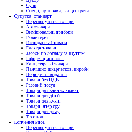
Цукор
Суші
Спеції, приправи, концентрати
Супутка- стандарт
Переглянути всі товари
Автотовари
Вимірювальні прибори
Галантерея
Господарські товари
Електротовари
Засоби по догляду за взуттям
Інформаційні носії
Канцелярські товари
Панчішно-шкарпеткові вироби
Періодичні видання
Товари без ПДВ
Разовий посуд
Товари для ванних кімнат
Товари для дітей
Товари для кухні
Товари інтер'єру
Товари для дому
Текстиль
Копчення Риба
Переглянути всі товари