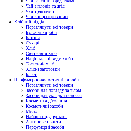
Чай зелений з додатками
Чай з плодів та ягід
Чай трав'яний
Чай концентрований
Хлібний відділ
Переглянути всі товари
Булочні вироби
Батони
Сухарі
Хліб
Святковий хліб
Національні види хліба
Тостовий хліб
Хлібні заготовки
Багет
Парфумерно-косметичні вироби
Переглянути всі товари
Засоби для догляду за тілом
Засоби для укладки волосся
Косметика д/гоління
Косметичні засоби
Мило
Набори подарункові
Антиперспіранти
Парфумерні засоби