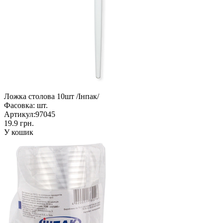
Ложка столова 10шт /Інпак/
Фасовка:
шт.
Артикул:
97045
19.9 грн.
У кошик