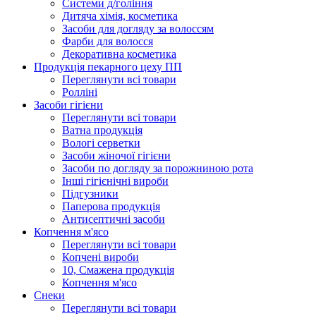
Системи д/гоління
Дитяча хімія, косметика
Засоби для догляду за волоссям
Фарби для волосся
Декоративна косметика
Продукцiя пекарного цеху ПП
Переглянути всі товари
Ролліні
Засоби гігієни
Переглянути всі товари
Ватна продукція
Вологi серветки
Засоби жіночої гігієни
Засоби по догляду за порожниною рота
Інші гігієнічні вироби
Підгузники
Паперова продукція
Антисептичні засоби
Копчення м'ясо
Переглянути всі товари
Копчені вироби
10, Смажена продукція
Копчення м'ясо
Снеки
Переглянути всі товари