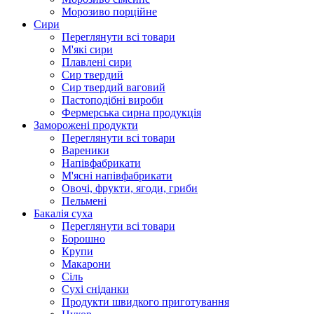
Морозиво порційне
Сири
Переглянути всі товари
М'які сири
Плавлені сири
Сир твердий
Сир твердий ваговий
Пастоподібні вироби
Фермерська сирна продукція
Заморожені продукти
Переглянути всі товари
Вареники
Напівфабрикати
М'ясні напівфабрикати
Овочі, фрукти, ягоди, гриби
Пельмені
Бакалія суха
Переглянути всі товари
Борошно
Крупи
Макарони
Сіль
Сухі сніданки
Продукти швидкого приготування