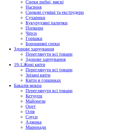
Снеки рибні, мясні
Насіння
Снекові суміші та екструдери
Сухарики
Кукурудзяні пaлички
Попкорн
Чіпси
Гoрішки
Борошняні снеки
Здорове харчування
Переглянути всі товари
Здорове харчування
19-1.Живі квіти
Переглянути всі товари
Зрізані квіти
Квіти в горщиках
Бакалія мокра
Переглянути всі товари
Кетчупи
Майонези
Оцет
Олія
Соуси
Аджика
Маринади