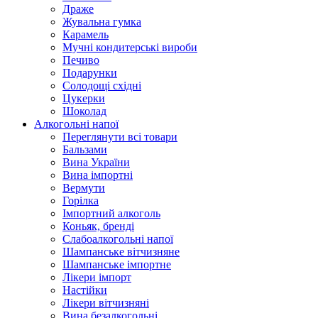
Драже
Жувальнa гумка
Карамель
Мучні кондитерські вироби
Печиво
Подарунки
Солодощі східні
Цукерки
Шоколад
Алкогольні напої
Переглянути всі товари
Бальзами
Вина України
Вина імпортні
Вермути
Горілка
Імпортний алкоголь
Коньяк, бренді
Слабоалкогольні напої
Шампанське вітчизняне
Шампанське імпортне
Лікери імпорт
Настійки
Лікери вітчизняні
Вина безалкогольні