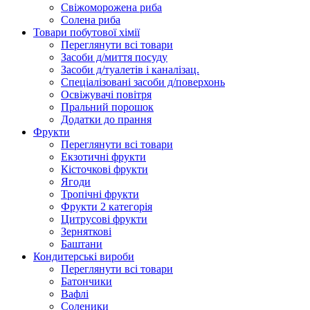
Свіжоморожена риба
Солена риба
Товари побутової хімії
Переглянути всі товари
Засоби д/миття посуду
Засоби д/туалетів і каналізац.
Спеціалізовані засоби д/поверхонь
Освіжувачі повітря
Пральний порошок
Додатки до прання
Фрукти
Переглянути всі товари
Екзoтичні фрукти
Кісточкові фрукти
Ягоди
Тропічні фрукти
Фрукти 2 категорія
Цитрусові фрукти
Зерняткові
Баштани
Кондитерські вироби
Переглянути всі товари
Батончики
Вафлі
Соленики