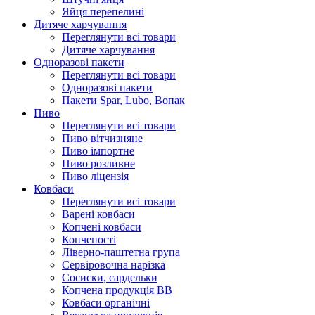
Яйця перепелині
Дитяче харчування
Переглянути всі товари
Дитяче харчування
Одноразові пакети
Переглянути всі товари
Одноразові пакети
Пакети Spar, Lubo, Вопак
Пиво
Переглянути всі товари
Пиво вітчизняне
Пиво імпортне
Пиво розливне
Пиво ліцензія
Ковбаси
Переглянути всі товари
Варені ковбаси
Копчені ковбаси
Копченості
Ліверно-паштетна група
Сервіровочна нарізка
Сосиски, сардельки
Копчена продукція ВВ
Ковбаси органічні