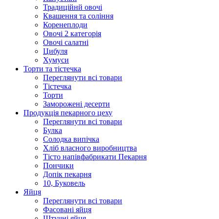
Традиційнй овочі
Квашення та соління
Корeнеплоди
Овочі 2 категорія
Овочі салатні
Цибуля
Хумуси
Торти та тістечка
Переглянути всі товари
Тістечка
Торти
Заморожені десерти
Продукцiя пекарного цеху
Переглянути всі товари
Булка
Солодка випiчка
Хлiб власного виробництва
Тiсто напiвфабрикати Пекарня
Пончики
Допік пекарня
10, Буковель
Яйця
Переглянути всі товари
Фасовані яйця
Штучні яйця