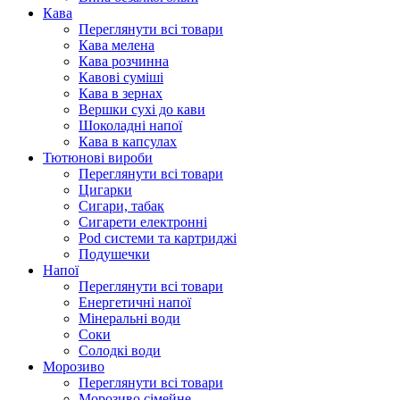
Кава
Переглянути всі товари
Кава мелена
Кава розчинна
Кавові суміші
Кава в зернах
Вершки сухі до кави
Шоколадні напої
Кава в капсулах
Тютюнові вироби
Переглянути всі товари
Цигарки
Сигари, табак
Сигарети електронні
Pod системи та картриджі
Подушечки
Напої
Переглянути всі товари
Енергетичні напої
Мінеральні води
Соки
Солодкі води
Морозиво
Переглянути всі товари
Морозиво сімейне