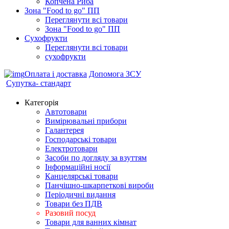
Копчена Риба
Зона "Food to go" ПП
Переглянути всі товари
Зона "Food to go" ПП
Сухофрукти
Переглянути всі товари
сухофрукти
Оплата і доставка
Допомога ЗСУ
Супутка- стандарт
Категорія
Автотовари
Вимірювальні прибори
Галантерея
Господарські товари
Електротовари
Засоби по догляду за взуттям
Інформаційні носії
Канцелярські товари
Панчішно-шкарпеткові вироби
Періодичні видання
Товари без ПДВ
Разовий посуд
Товари для ванних кімнат