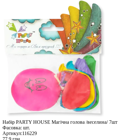
Набір PARTY HOUSE Магічна голова /веселина/ 7шт
Фасовка:
шт.
Артикул:
116229
77.9 грн.