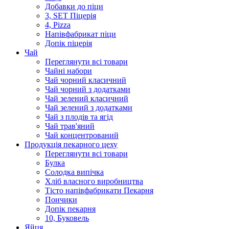
Добавки до піци
3, SET Піцерія
4, Pizza
Напівфабрикат піци
Допік піцерія
Чай
Переглянути всі товари
Чайні набори
Чай чорний класичний
Чай чорний з додатками
Чай зелений класичний
Чай зелений з додатками
Чай з плодів та ягід
Чай трав'яний
Чай концентрований
Продукцiя пекарного цеху
Переглянути всі товари
Булка
Солодка випiчка
Хлiб власного виробництва
Тiсто напiвфабрикати Пекарня
Пончики
Допік пекарня
10, Буковель
Яйця