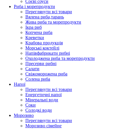
Соєві соуси
Риба і морепродукти
Переглянути всі товари
Вялена риба,тарань
Жива риба та морепродукти
Ікра риб
Копчена риба
Крeветки
Крабова продукція
Морські коктейлi
Напівфабрикати рибні
Охолоджена риба та морепродукти
Пресерви рибні
Сaлати
Свіжоморожена риба
Солена риба
Напої
Переглянути всі товари
Енергетичні напої
Мінеральні води
Соки
Солодкі води
Морозиво
Переглянути всі товари
Морозиво сімейне