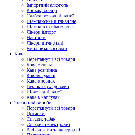
Імпортний алкоголь
Коньяк, бренді
Слабоалкогольні напої
Шампанське вітчизняне
Шампанське імпортне
Лікери імпорт
Настійки
Лікери вітчизняні
Вина безалкогольні
Кава
Переглянути всі товари
Кава мелена
Кава розчинна
Кавові суміші
Кава в зернах
Вершки сухі до кави
Шоколадні напої
Кава в капсулах
Тютюнові вироби
Переглянути всі товари
Цигарки
Сигари, табак
Сигарети електронні
Pod системи та картриджі