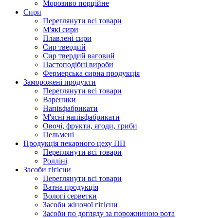
Морозиво порційне
Сири
Переглянути всі товари
М'які сири
Плавлені сири
Сир твердий
Сир твердий ваговий
Пастоподібні вироби
Фермерська сирна продукція
Заморожені продукти
Переглянути всі товари
Вареники
Напівфабрикати
М'ясні напівфабрикати
Овочі, фрукти, ягоди, гриби
Пельмені
Продукцiя пекарного цеху ПП
Переглянути всі товари
Ролліні
Засоби гігієни
Переглянути всі товари
Ватна продукція
Вологi серветки
Засоби жіночої гігієни
Засоби по догляду за порожниною рота