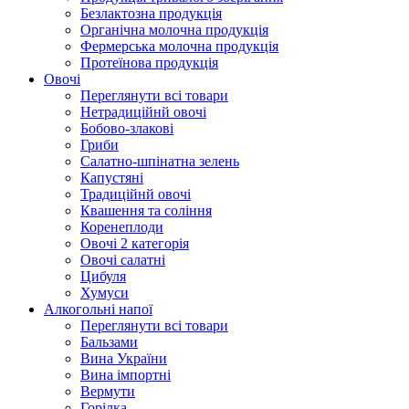
Безлактозна продукція
Органічна молочна продукція
Фермерська молочна продукція
Протеїнова продукція
Овочі
Переглянути всі товари
Нетрадиційнй овочі
Бобово-злакові
Гриби
Салатно-шпінатна зелень
Капустяні
Традиційнй овочі
Квашення та соління
Корeнеплоди
Овочі 2 категорія
Овочі салатні
Цибуля
Хумуси
Алкогольні напої
Переглянути всі товари
Бальзами
Вина України
Вина імпортні
Вермути
Горілка