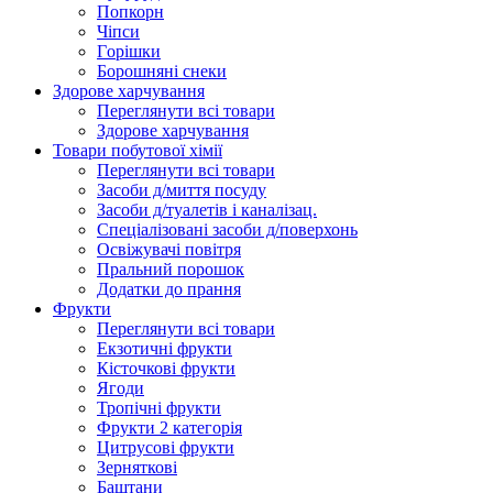
Попкорн
Чіпси
Гoрішки
Борошняні снеки
Здорове харчування
Переглянути всі товари
Здорове харчування
Товари побутової хімії
Переглянути всі товари
Засоби д/миття посуду
Засоби д/туалетів і каналізац.
Спеціалізовані засоби д/поверхонь
Освіжувачі повітря
Пральний порошок
Додатки до прання
Фрукти
Переглянути всі товари
Екзoтичні фрукти
Кісточкові фрукти
Ягоди
Тропічні фрукти
Фрукти 2 категорія
Цитрусові фрукти
Зерняткові
Баштани