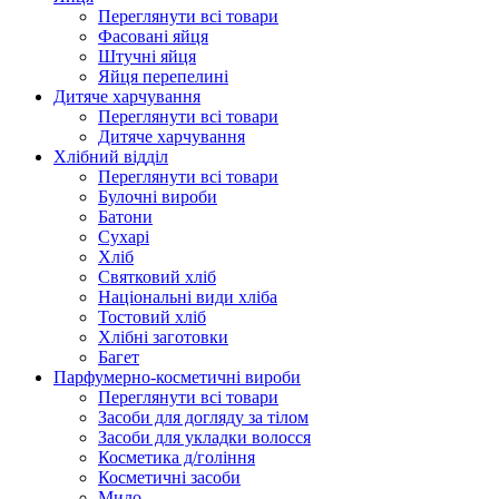
Переглянути всі товари
Фасовані яйця
Штучні яйця
Яйця перепелині
Дитяче харчування
Переглянути всі товари
Дитяче харчування
Хлібний відділ
Переглянути всі товари
Булочні вироби
Батони
Сухарі
Хліб
Святковий хліб
Національні види хліба
Тостовий хліб
Хлібні заготовки
Багет
Парфумерно-косметичні вироби
Переглянути всі товари
Засоби для догляду за тілом
Засоби для укладки волосся
Косметика д/гоління
Косметичні засоби
Мило