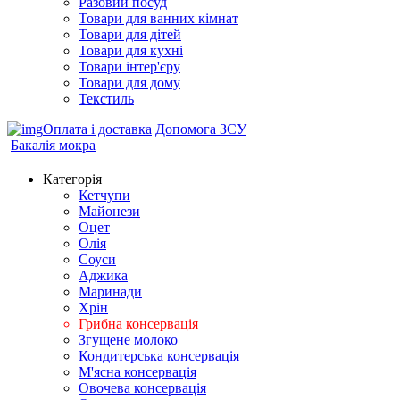
Разовий посуд
Товари для ванних кімнат
Товари для дітей
Товари для кухні
Товари інтер'єру
Товари для дому
Текстиль
Оплата і доставка
Допомога ЗСУ
Бакалія мокра
Категорія
Кетчупи
Майонези
Оцет
Олія
Соуси
Аджика
Маринади
Хрін
Грибна консервація
Згущене молоко
Кондитерська консервація
М'ясна консервація
Овочева консервація