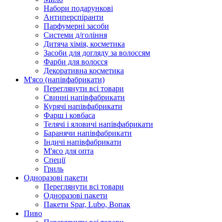
Набори подарункові
Антиперспіранти
Парфумерні засоби
Системи д/гоління
Дитяча хімія, косметика
Засоби для догляду за волоссям
Фарби для волосся
Декоративна косметика
М'ясо (напiвфабрикати)
Переглянути всі товари
Свиннi напiвфабрикати
Курячi напiвфабрикати
Фарш i ковбаса
Телячi i яловичi напiвфабрикати
Баранячи напiвфабрикати
Iндичi напiвфабрикати
М'ясо для опта
Спеції
Гриль
Одноразові пакети
Переглянути всі товари
Одноразові пакети
Пакети Spar, Lubo, Вопак
Пиво