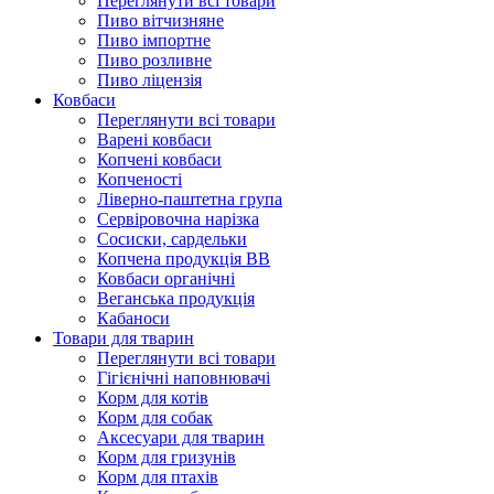
Переглянути всі товари
Пиво вітчизняне
Пиво імпортне
Пиво розливне
Пиво ліцензія
Ковбаси
Переглянути всі товари
Варені ковбаси
Копчені ковбаси
Копченості
Ліверно-паштетна група
Сервіровочна нарізка
Сосиски, сардельки
Копчена продукція ВВ
Ковбаси органічні
Веганська продукція
Кабаноси
Товари для тварин
Переглянути всі товари
Гігієнічні наповнювачі
Корм для котів
Корм для собак
Аксесуари для тварин
Корм для гризунів
Корм для птахів