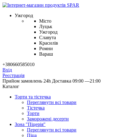
Ужгород
Місто
Луцьк
Ужгород
Славута
Красилів
Ромни
Вараш
+380660585010
Вхід
Реєстрація
Прийом замовлень 24h
Доставка 09:00 —21:00
Каталог
Торти та тістечка
Переглянути всі товари
Тістечка
Торти
Заморожені десерти
Зона "Піцерія"
Переглянути всі товари
Піца