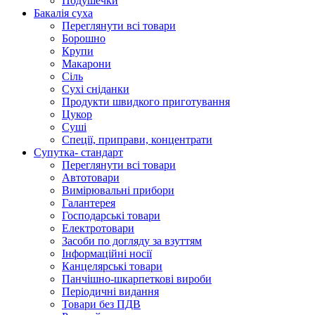
Подушечки
Бакалія суха
Переглянути всі товари
Борошно
Крупи
Макарони
Сіль
Сухі сніданки
Продукти швидкого приготування
Цукор
Суші
Спеції, приправи, концентрати
Супутка- стандарт
Переглянути всі товари
Автотовари
Вимірювальні прибори
Галантерея
Господарські товари
Електротовари
Засоби по догляду за взуттям
Інформаційні носії
Канцелярські товари
Панчішно-шкарпеткові вироби
Періодичні видання
Товари без ПДВ