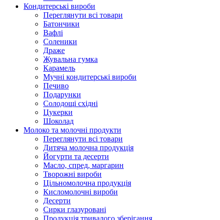
Кондитерські вироби
Переглянути всі товари
Батончики
Вафлі
Соленики
Драже
Жувальнa гумка
Карамель
Мучні кондитерські вироби
Печиво
Подарунки
Солодощі східні
Цукерки
Шоколад
Молоко та молочні продукти
Переглянути всі товари
Дитяча молочна продукція
Йогурти та десерти
Масло, спред, маргарин
Творожні вироби
Цільномолочна продукція
Кисломолочні вироби
Десерти
Сирки глазуровані
Продукція тривалого зберігання