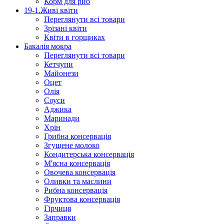
Корм для риб
19-1.Живі квіти
Переглянути всі товари
Зрізані квіти
Квіти в горщиках
Бакалія мокра
Переглянути всі товари
Кетчупи
Майонези
Оцет
Олія
Соуси
Аджика
Маринади
Хрін
Грибна консервація
Згущене молоко
Кондитерська консервація
М'ясна консервація
Овочева консервація
Оливки та маслини
Рибна консервація
Фруктова консервація
Гірчиця
Заправки