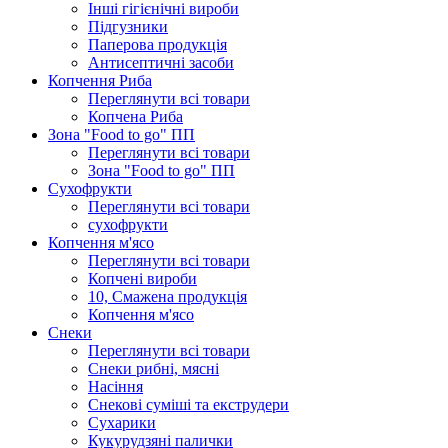
Інші гігієнічні вироби
Підгузники
Паперова продукція
Антисептичні засоби
Копчення Риба
Переглянути всі товари
Копчена Риба
Зона "Food to go" ПП
Переглянути всі товари
Зона "Food to go" ПП
Сухофрукти
Переглянути всі товари
сухофрукти
Копчення м'ясо
Переглянути всі товари
Копчені вироби
10, Смажена продукція
Копчення м'ясо
Снеки
Переглянути всі товари
Снеки рибні, мясні
Насіння
Снекові суміші та екструдери
Сухарики
Кукурудзяні пaлички