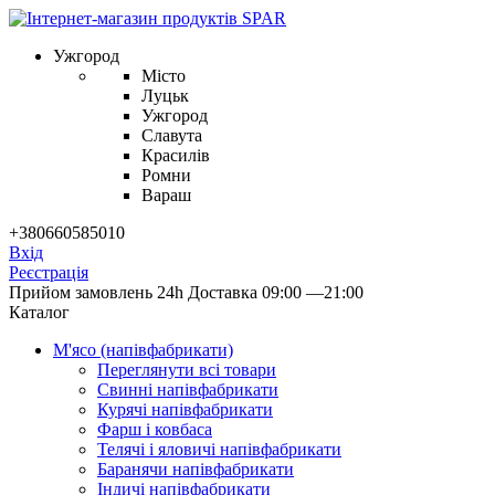
Ужгород
Місто
Луцьк
Ужгород
Славута
Красилів
Ромни
Вараш
+380660585010
Вхід
Реєстрація
Прийом замовлень 24h
Доставка 09:00 —21:00
Каталог
М'ясо (напiвфабрикати)
Переглянути всі товари
Свиннi напiвфабрикати
Курячi напiвфабрикати
Фарш i ковбаса
Телячi i яловичi напiвфабрикати
Баранячи напiвфабрикати
Iндичi напiвфабрикати