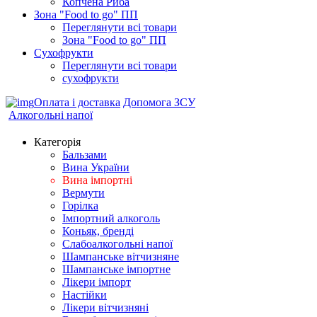
Копчена Риба
Зона "Food to go" ПП
Переглянути всі товари
Зона "Food to go" ПП
Сухофрукти
Переглянути всі товари
сухофрукти
Оплата і доставка
Допомога ЗСУ
Алкогольні напої
Категорія
Бальзами
Вина України
Вина імпортні
Вермути
Горілка
Імпортний алкоголь
Коньяк, бренді
Слабоалкогольні напої
Шампанське вітчизняне
Шампанське імпортне
Лікери імпорт
Настійки
Лікери вітчизняні