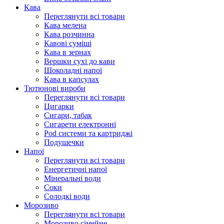
Кава
Переглянути всі товари
Кава мелена
Кава розчинна
Кавові суміші
Кава в зернах
Вершки сухі до кави
Шоколадні напої
Кава в капсулах
Тютюнові вироби
Переглянути всі товари
Цигарки
Сигари, табак
Сигарети електронні
Pod системи та картриджі
Подушечки
Напої
Переглянути всі товари
Енергетичні напої
Мінеральні води
Соки
Солодкі води
Морозиво
Переглянути всі товари
Морозиво сімейне