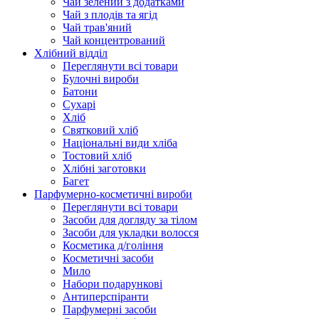
Чай зелений з додатками
Чай з плодів та ягід
Чай трав'яний
Чай концентрований
Хлібний відділ
Переглянути всі товари
Булочні вироби
Батони
Сухарі
Хліб
Святковий хліб
Національні види хліба
Тостовий хліб
Хлібні заготовки
Багет
Парфумерно-косметичні вироби
Переглянути всі товари
Засоби для догляду за тілом
Засоби для укладки волосся
Косметика д/гоління
Косметичні засоби
Мило
Набори подарункові
Антиперспіранти
Парфумерні засоби