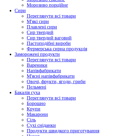
Морозиво порційне
Сири
Переглянути всі товари
М'які сири
Плавлені сири
Сир твердий
Сир твердий ваговий
Пастоподібні вироби
Фермерська сирна продукція
Заморожені продукти
Переглянути всі товари
Вареники
Напівфабрикати
М'ясні напівфабрикати
Овочі, фрукти, ягоди, гриби
Пельмені
Бакалія суха
Переглянути всі товари
Борошно
Крупи
Макарони
Сіль
Сухі сніданки
Продукти швидкого приготування