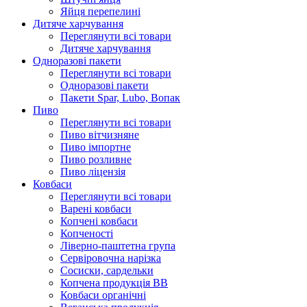
Яйця перепелині
Дитяче харчування
Переглянути всі товари
Дитяче харчування
Одноразові пакети
Переглянути всі товари
Одноразові пакети
Пакети Spar, Lubo, Вопак
Пиво
Переглянути всі товари
Пиво вітчизняне
Пиво імпортне
Пиво розливне
Пиво ліцензія
Ковбаси
Переглянути всі товари
Варені ковбаси
Копчені ковбаси
Копченості
Ліверно-паштетна група
Сервіровочна нарізка
Сосиски, сардельки
Копчена продукція ВВ
Ковбаси органічні