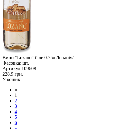
Вино "Lozano" біле 0.75л /Іспанія/
Фасовка:
шт.
Артикул:
109608
228.9 грн.
У кошик
«
1
2
3
4
5
6
»