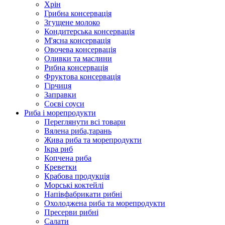
Хрін
Грибна консервація
Згущене молоко
Кондитерська консервація
М'ясна консервація
Овочева консервація
Оливки та маслини
Рибна консервація
Фруктова консервація
Гірчиця
Заправки
Соєві соуси
Риба і морепродукти
Переглянути всі товари
Вялена риба,тарань
Жива риба та морепродукти
Ікра риб
Копчена риба
Крeветки
Крабова продукція
Морські коктейлi
Напівфабрикати рибні
Охолоджена риба та морепродукти
Пресерви рибні
Сaлати