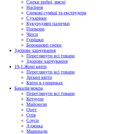
Снеки рибні, мясні
Насіння
Снекові суміші та екструдери
Сухарики
Кукурудзяні пaлички
Попкорн
Чіпси
Гoрішки
Борошняні снеки
Здорове харчування
Переглянути всі товари
Здорове харчування
19-1.Живі квіти
Переглянути всі товари
Зрізані квіти
Квіти в горщиках
Бакалія мокра
Переглянути всі товари
Кетчупи
Майонези
Оцет
Олія
Соуси
Аджика
Маринади