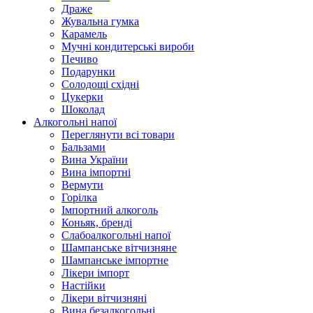
Драже
Жувальнa гумка
Карамель
Мучні кондитерські вироби
Печиво
Подарунки
Солодощі східні
Цукерки
Шоколад
Алкогольні напої
Переглянути всі товари
Бальзами
Вина України
Вина імпортні
Вермути
Горілка
Імпортний алкоголь
Коньяк, бренді
Слабоалкогольні напої
Шампанське вітчизняне
Шампанське імпортне
Лікери імпорт
Настійки
Лікери вітчизняні
Вина безалкогольні