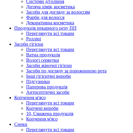
Системи д/гоління
Дитяча хімія, косметика
Засоби для догляду за волоссям
Фарби для волосся
Декоративна косметика
Продукцiя пекарного цеху ПП
Переглянути всі товари
Ролліні
Засоби гігієни
Переглянути всі товари
Ватна продукція
Вологi серветки
Засоби жіночої гігієни
Засоби по догляду за порожниною рота
Інші гігієнічні вироби
Підгузники
Паперова продукція
Антисептичні засоби
Копчення м'ясо
Переглянути всі товари
Копчені вироби
10, Смажена продукція
Копчення м'ясо
Снеки
Переглянути всі товари