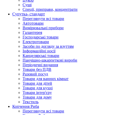
Цукор
Суші
Спеції, приправи, концентрати
Супутка- стандарт
Переглянути всі товари
Автотовари
Вимірювальні прибори
Галантерея
Господарські товари
Електротовари
Засоби по догляду за взуттям
Інформаційні носії
Канцелярські товари
Панчішно-шкарпеткові вироби
Періодичні видання
Товари без ПДВ
Разовий посуд
Товари для ванних кімнат
Товари для дітей
Товари для кухні
Товари інтер'єру
Товари для дому
Текстиль
Копчення Риба
Переглянути всі товари