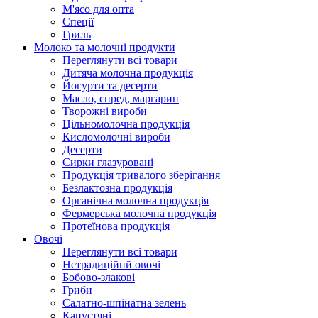
М'ясо для опта
Спеції
Гриль
Молоко та молочні продукти
Переглянути всі товари
Дитяча молочна продукція
Йогурти та десерти
Масло, спред, маргарин
Творожні вироби
Цільномолочна продукція
Кисломолочні вироби
Десерти
Сирки глазуровані
Продукція тривалого зберігання
Безлактозна продукція
Органічна молочна продукція
Фермерська молочна продукція
Протеїнова продукція
Овочі
Переглянути всі товари
Нетрадиційнй овочі
Бобово-злакові
Гриби
Салатно-шпінатна зелень
Капустяні