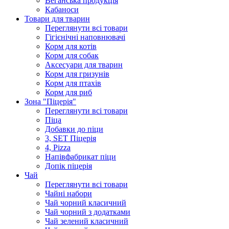
Веганська продукція
Кабаноси
Товари для тварин
Переглянути всі товари
Гігієнічні наповнювачі
Корм для котів
Корм для собак
Аксесуари для тварин
Корм для гризунів
Корм для птахів
Корм для риб
Зона "Піцерія"
Переглянути всі товари
Піца
Добавки до піци
3, SET Піцерія
4, Pizza
Напівфабрикат піци
Допік піцерія
Чай
Переглянути всі товари
Чайні набори
Чай чорний класичний
Чай чорний з додатками
Чай зелений класичний