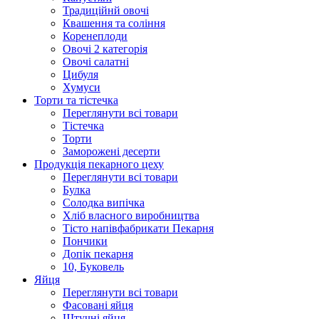
Традиційнй овочі
Квашення та соління
Корeнеплоди
Овочі 2 категорія
Овочі салатні
Цибуля
Хумуси
Торти та тістечка
Переглянути всі товари
Тістечка
Торти
Заморожені десерти
Продукцiя пекарного цеху
Переглянути всі товари
Булка
Солодка випiчка
Хлiб власного виробництва
Тiсто напiвфабрикати Пекарня
Пончики
Допік пекарня
10, Буковель
Яйця
Переглянути всі товари
Фасовані яйця
Штучні яйця