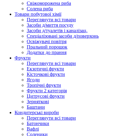
Свіжоморожена риба
Солена риба
Товари побутової хімії
Переглянути всі товари
Засоби д/миття посуду
Засоби д/туалетів і каналізац.
Спеціалізовані засоби д/поверхонь
Освіжувачі повітря
Пральний порошок
Додатки до прання
Фрукти
Переглянути всі товари
Екзoтичні фрукти
Кісточкові фрукти
Ягоди
Тропічні фрукти
Фрукти 2 категорія
Цитрусові фрукти
Зерняткові
Баштани
Кондитерські вироби
Переглянути всі товари
Батончики
Вафлі
Соленики