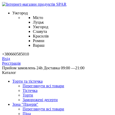
Ужгород
Місто
Луцьк
Ужгород
Славута
Красилів
Ромни
Вараш
+380660585010
Вхід
Реєстрація
Прийом замовлень 24h
Доставка 09:00 —21:00
Каталог
Торти та тістечка
Переглянути всі товари
Тістечка
Торти
Заморожені десерти
Зона "Піцерія"
Переглянути всі товари
Піца