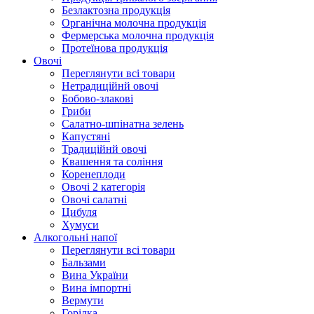
Безлактозна продукція
Органічна молочна продукція
Фермерська молочна продукція
Протеїнова продукція
Овочі
Переглянути всі товари
Нетрадиційнй овочі
Бобово-злакові
Гриби
Салатно-шпінатна зелень
Капустяні
Традиційнй овочі
Квашення та соління
Корeнеплоди
Овочі 2 категорія
Овочі салатні
Цибуля
Хумуси
Алкогольні напої
Переглянути всі товари
Бальзами
Вина України
Вина імпортні
Вермути
Горілка