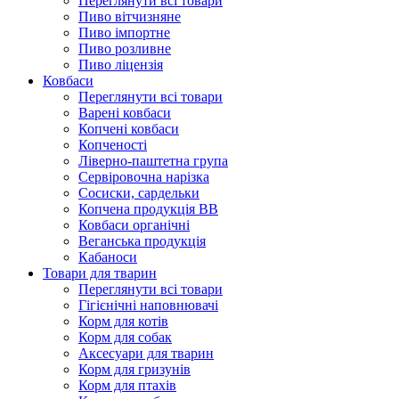
Переглянути всі товари
Пиво вітчизняне
Пиво імпортне
Пиво розливне
Пиво ліцензія
Ковбаси
Переглянути всі товари
Варені ковбаси
Копчені ковбаси
Копченості
Ліверно-паштетна група
Сервіровочна нарізка
Сосиски, сардельки
Копчена продукція ВВ
Ковбаси органічні
Веганська продукція
Кабаноси
Товари для тварин
Переглянути всі товари
Гігієнічні наповнювачі
Корм для котів
Корм для собак
Аксесуари для тварин
Корм для гризунів
Корм для птахів