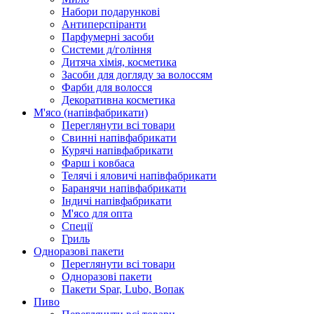
Набори подарункові
Антиперспіранти
Парфумерні засоби
Системи д/гоління
Дитяча хімія, косметика
Засоби для догляду за волоссям
Фарби для волосся
Декоративна косметика
М'ясо (напiвфабрикати)
Переглянути всі товари
Свиннi напiвфабрикати
Курячi напiвфабрикати
Фарш i ковбаса
Телячi i яловичi напiвфабрикати
Баранячи напiвфабрикати
Iндичi напiвфабрикати
М'ясо для опта
Спеції
Гриль
Одноразові пакети
Переглянути всі товари
Одноразові пакети
Пакети Spar, Lubo, Вопак
Пиво