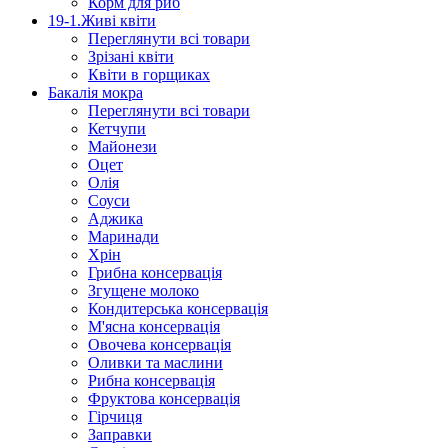
Корм для риб
19-1.Живі квіти
Переглянути всі товари
Зрізані квіти
Квіти в горщиках
Бакалія мокра
Переглянути всі товари
Кетчупи
Майонези
Оцет
Олія
Соуси
Аджика
Маринади
Хрін
Грибна консервація
Згущене молоко
Кондитерська консервація
М'ясна консервація
Овочева консервація
Оливки та маслини
Рибна консервація
Фруктова консервація
Гірчиця
Заправки