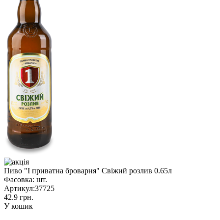
Пиво "I приватна броварня" Свіжий розлив 0.65л
Фасовка:
шт.
Артикул:
37725
42.9 грн.
У кошик