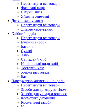
Переглянути всі товари
Фасовані яйця
Штучні яйця
Яйця перепелині
Дитяче харчування
Переглянути всі товари
Дитяче харчування
Хлібний відділ
Переглянути всі товари
Булочні вироби
Батони
Сухарі
Хліб
Святковий хліб
Національні види хліба
Тостовий хліб
Хлібні заготовки
Багет
Парфумерно-косметичні вироби
Переглянути всі товари
Засоби для догляду за тілом
Засоби для укладки волосся
Косметика д/гоління
Косметичні засоби
Мило