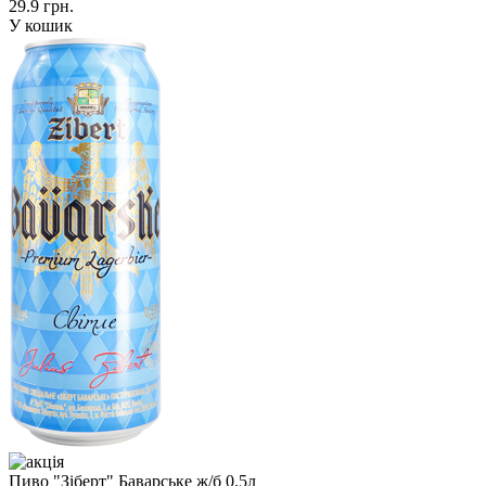
29.9 грн.
У кошик
Пиво "Зіберт" Баварське ж/б 0.5л