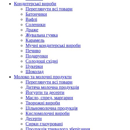
Кондитерські вироби
Переглянути всі товари
Батончики
Вафлі
Соленики
Драже
Жувальнa гумка
Карамель
Мучні кондитерські вироби
Печиво
Подарунки
Солодощі східні
Цукерки
Шоколад
Молоко та молочні продукти
Переглянути всі товари
Дитяча молочна продукція
Йогурти та десерти
Масло, спред, маргарин
Творожні вироби
Цільномолочна продукція
Кисломолочні вироби
Десерти
Сирки глазуровані
Продукція тривалого зберігання