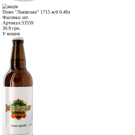
Пиво "Львівське" 1715 ж/б 0.48л
Фасовка:
шт.
Артикул:
33559
30.9 грн.
У кошик