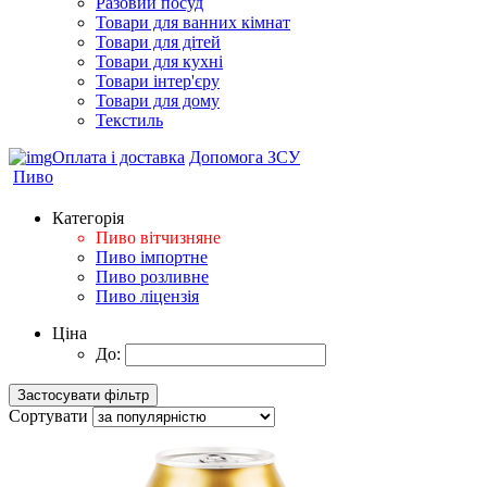
Разовий посуд
Товари для ванних кімнат
Товари для дітей
Товари для кухні
Товари інтер'єру
Товари для дому
Текстиль
Оплата і доставка
Допомога ЗСУ
Пиво
Категорія
Пиво вітчизняне
Пиво імпортне
Пиво розливне
Пиво ліцензія
Ціна
До:
Сортувати