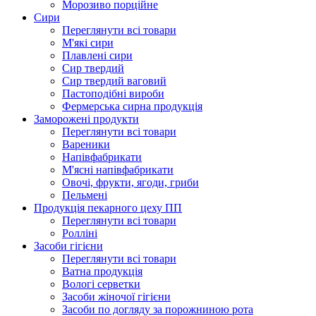
Морозиво порційне
Сири
Переглянути всі товари
М'які сири
Плавлені сири
Сир твердий
Сир твердий ваговий
Пастоподібні вироби
Фермерська сирна продукція
Заморожені продукти
Переглянути всі товари
Вареники
Напівфабрикати
М'ясні напівфабрикати
Овочі, фрукти, ягоди, гриби
Пельмені
Продукцiя пекарного цеху ПП
Переглянути всі товари
Ролліні
Засоби гігієни
Переглянути всі товари
Ватна продукція
Вологi серветки
Засоби жіночої гігієни
Засоби по догляду за порожниною рота