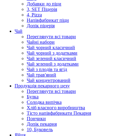
Добавки до піци
3, SET Піцерія
4, Pizza
Напівфабрикат піци
Допік піцерія
Чай
Переглянути всі товари
Чайні набори
Чай чорний класичний
Чай чорний з додатками
Чай зелений класичний
Чай зелений з додатками
Чай з плодів та ягід
Чай трав'яний
Чай концентрований
Продукцiя пекарного цеху
Переглянути всі товари
Булка
Солодка випiчка
Хлiб власного виробництва
Тiсто напiвфабрикати Пекарня
Пончики
Допік пекарня
10, Буковель
Яйця