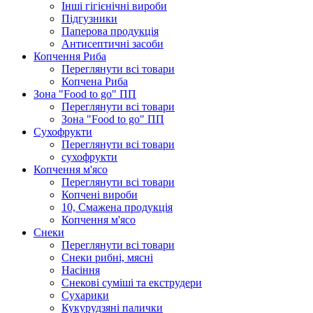
Інші гігієнічні вироби
Підгузники
Паперова продукція
Антисептичні засоби
Копчення Риба
Переглянути всі товари
Копчена Риба
Зона "Food to go" ПП
Переглянути всі товари
Зона "Food to go" ПП
Сухофрукти
Переглянути всі товари
сухофрукти
Копчення м'ясо
Переглянути всі товари
Копчені вироби
10, Смажена продукція
Копчення м'ясо
Снеки
Переглянути всі товари
Снеки рибні, мясні
Насіння
Снекові суміші та екструдери
Сухарики
Кукурудзяні пaлички