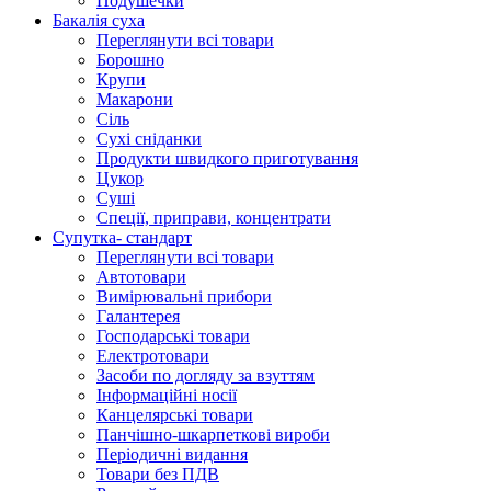
Подушечки
Бакалія суха
Переглянути всі товари
Борошно
Крупи
Макарони
Сіль
Сухі сніданки
Продукти швидкого приготування
Цукор
Суші
Спеції, приправи, концентрати
Супутка- стандарт
Переглянути всі товари
Автотовари
Вимірювальні прибори
Галантерея
Господарські товари
Електротовари
Засоби по догляду за взуттям
Інформаційні носії
Канцелярські товари
Панчішно-шкарпеткові вироби
Періодичні видання
Товари без ПДВ