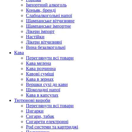
Імпортний алкоголь
Коньяк, бренді
Слабоалкогольні напої
Шампанське вітчизняне
Шампанське імпортне
Лікери імпорт
Настійки
Лікери вітчизняні
Вина безалкогольні
Кава
Переглянути всі товари
Кава мелена
Кава розчинна
Кавові суміші
Кава в зернах
Вершки сухі до кави
Шоколадні напої
Кава в капсулах
Тютюнові вироби
Переглянути всі товари
Цигарки
Сигари, табак
Сигарети електронні
Pod системи та картриджі