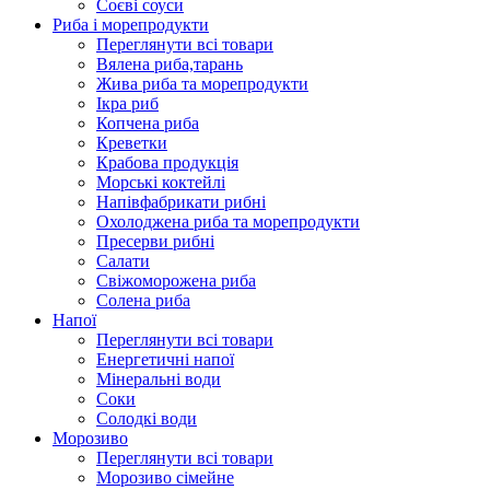
Соєві соуси
Риба і морепродукти
Переглянути всі товари
Вялена риба,тарань
Жива риба та морепродукти
Ікра риб
Копчена риба
Крeветки
Крабова продукція
Морські коктейлi
Напівфабрикати рибні
Охолоджена риба та морепродукти
Пресерви рибні
Сaлати
Свіжоморожена риба
Солена риба
Напої
Переглянути всі товари
Енергетичні напої
Мінеральні води
Соки
Солодкі води
Морозиво
Переглянути всі товари
Морозиво сімейне