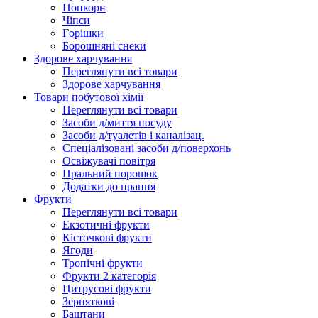
Попкорн
Чіпси
Гoрішки
Борошняні снеки
Здорове харчування
Переглянути всі товари
Здорове харчування
Товари побутової хімії
Переглянути всі товари
Засоби д/миття посуду
Засоби д/туалетів і каналізац.
Спеціалізовані засоби д/поверхонь
Освіжувачі повітря
Пральний порошок
Додатки до прання
Фрукти
Переглянути всі товари
Екзoтичні фрукти
Кісточкові фрукти
Ягоди
Тропічні фрукти
Фрукти 2 категорія
Цитрусові фрукти
Зерняткові
Баштани