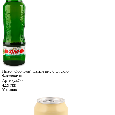
Пиво "Оболонь" Світле вис 0.5л скло
Фасовка:
шт.
Артикул:
500
42.9 грн.
У кошик