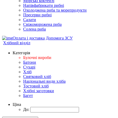
Морські коктейлi
Напівфабрикати рибні
Охолоджена риба та морепродукти
Пресерви рибні
Сaлати
Свіжоморожена риба
Солена риба
Оплата і доставка
Допомога ЗСУ
Хлібний відділ
Категорія
Булочні вироби
Батони
Сухарі
Хліб
Святковий хліб
Національні види хліба
Тостовий хліб
Хлібні заготовки
Багет
Ціна
До: