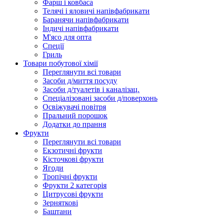
Фарш i ковбаса
Телячi i яловичi напiвфабрикати
Баранячи напiвфабрикати
Iндичi напiвфабрикати
М'ясо для опта
Спеції
Гриль
Товари побутової хімії
Переглянути всі товари
Засоби д/миття посуду
Засоби д/туалетів і каналізац.
Спеціалізовані засоби д/поверхонь
Освіжувачі повітря
Пральний порошок
Додатки до прання
Фрукти
Переглянути всі товари
Екзoтичні фрукти
Кісточкові фрукти
Ягоди
Тропічні фрукти
Фрукти 2 категорія
Цитрусові фрукти
Зерняткові
Баштани