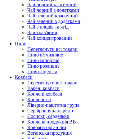
Чай чорний класичний
Чай чорний з додатками
Чай зелений класичний
Чай зелений з додатками
Чай з плодів та ягід
Чай трав'яний
Чай концентрований
Пиво
Переглянути всі товари
Пиво вітчизняне
Пиво імпортне
Пиво розливне
Пиво ліцензія
Ковбаси
Переглянути всі товари
Варені ковбаси
Копчені ковбаси
Копченості
Ліверно-паштетна група
Сервіровочна нарізка
Сосиски, сардельки
Копчена продукція ВВ
Ковбаси органічні
Веганська продукція
Кабаноси