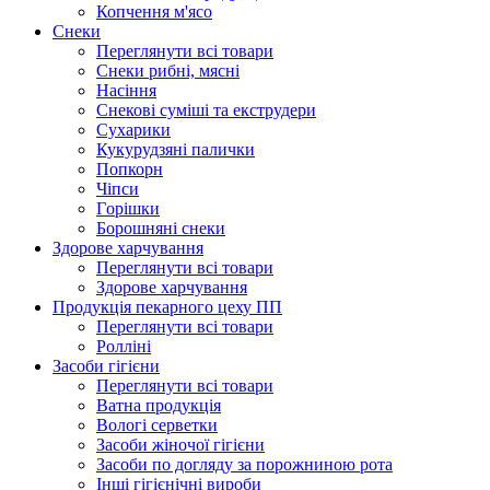
Копчення м'ясо
Снеки
Переглянути всі товари
Снеки рибні, мясні
Насіння
Снекові суміші та екструдери
Сухарики
Кукурудзяні пaлички
Попкорн
Чіпси
Гoрішки
Борошняні снеки
Здорове харчування
Переглянути всі товари
Здорове харчування
Продукцiя пекарного цеху ПП
Переглянути всі товари
Ролліні
Засоби гігієни
Переглянути всі товари
Ватна продукція
Вологi серветки
Засоби жіночої гігієни
Засоби по догляду за порожниною рота
Інші гігієнічні вироби