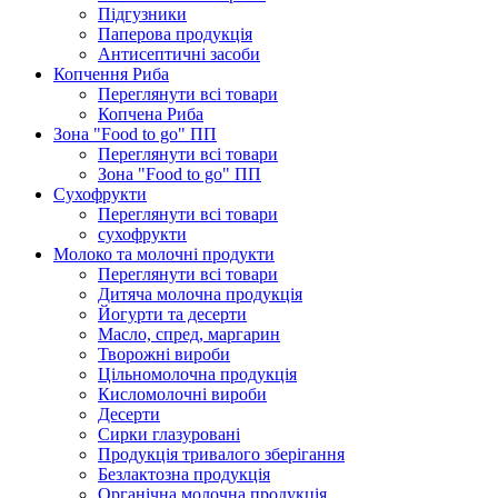
Підгузники
Паперова продукція
Антисептичні засоби
Копчення Риба
Переглянути всі товари
Копчена Риба
Зона "Food to go" ПП
Переглянути всі товари
Зона "Food to go" ПП
Сухофрукти
Переглянути всі товари
сухофрукти
Молоко та молочні продукти
Переглянути всі товари
Дитяча молочна продукція
Йогурти та десерти
Масло, спред, маргарин
Творожні вироби
Цільномолочна продукція
Кисломолочні вироби
Десерти
Сирки глазуровані
Продукція тривалого зберігання
Безлактозна продукція
Органічна молочна продукція