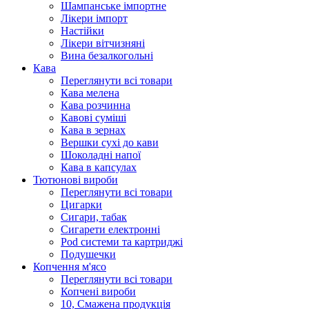
Шампанське імпортне
Лікери імпорт
Настійки
Лікери вітчизняні
Вина безалкогольні
Кава
Переглянути всі товари
Кава мелена
Кава розчинна
Кавові суміші
Кава в зернах
Вершки сухі до кави
Шоколадні напої
Кава в капсулах
Тютюнові вироби
Переглянути всі товари
Цигарки
Сигари, табак
Сигарети електронні
Pod системи та картриджі
Подушечки
Копчення м'ясо
Переглянути всі товари
Копчені вироби
10, Смажена продукція