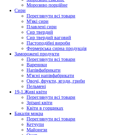
Морозиво порційне
Сири
Переглянути всі товари
М'які сири
Плавлені сири
Сир твердий
Сир твердий ваговий
Пастоподібні вироби
Фермерська сирна продукція
Заморожені продукти
Переглянути всі товари
Вареники
Напівфабрикати
М'ясні напівфабрикати
Овочі, фрукти, ягоди, гриби
Пельмені
19-1.Живі квіти
Переглянути всі товари
Зрізані квіти
Квіти в горщиках
Бакалія мокра
Переглянути всі товари
Кетчупи
Майонези