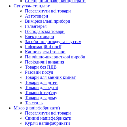
Спеції, приправи, концентрати
Супутка- стандарт
Переглянути всі товари
Автотовари
Вимірювальні прибори
Галантерея
Господарські товари
Електротовари
Засоби по догляду за взуттям
Інформаційні носії
Канцелярські товари
Панчішно-шкарпеткові вироби
Періодичні видання
Товари без ПДВ
Разовий посуд
Товари для ванних кімнат
Товари для дітей
Товари для кухні
Товари інтер'єру
Товари для дому
Текстиль
М'ясо (напiвфабрикати)
Переглянути всі товари
Свиннi напiвфабрикати
Курячi напiвфабрикати