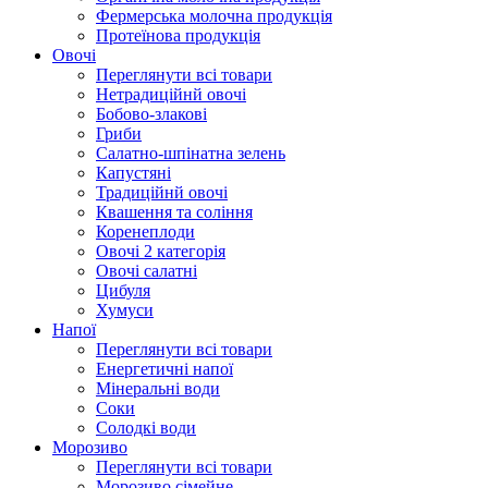
Фермерська молочна продукція
Протеїнова продукція
Овочі
Переглянути всі товари
Нетрадиційнй овочі
Бобово-злакові
Гриби
Салатно-шпінатна зелень
Капустяні
Традиційнй овочі
Квашення та соління
Корeнеплоди
Овочі 2 категорія
Овочі салатні
Цибуля
Хумуси
Напої
Переглянути всі товари
Енергетичні напої
Мінеральні води
Соки
Солодкі води
Морозиво
Переглянути всі товари
Морозиво сімейне