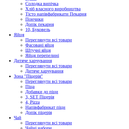
Солодка випiчка
Хлiб власного виробництва
Тiсто напiвфабрикати Пекарня
Пончики
Допік пекарня
10, Буковель
Яйця
Переглянути всі товари
Фасовані яйця
Штучні яйця
Яйця перепелині
Дитяче харчування
Переглянути всі товари
Дитяче харчування
Зона "Піцерія"
Переглянути всі товари
Піца
Добавки до піци
3, SET Піцерія
4, Pizza
Напівфабрикат піци
Допік піцерія
Чай
Переглянути всі товари
Чайні набори