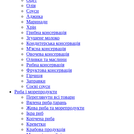
Оцет
Олія
Соуси
Аджика
Маринади
Хрін
Грибна консервація
Згущене молоко
Кондитерська консервація
М'ясна консервація
Овочева консервація
Оливки та маслини
Рибна консервація
Фруктова консервація
Гірчиця
Заправки
Соєві соуси
Риба і морепродукти
Переглянути всі товари
Вялена риба,тарань
Жива риба та морепродукти
Ікра риб
Копчена риба
Крeветки
Крабова продукція