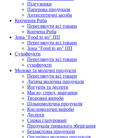
Підгузники
Паперова продукція
Антисептичні засоби
Копчення Риба
Переглянути всі товари
Копчена Риба
Зона "Food to go" ПП
Переглянути всі товари
Зона "Food to go" ПП
Сухофрукти
Переглянути всі товари
сухофрукти
Молоко та молочні продукти
Переглянути всі товари
Дитяча молочна продукція
Йогурти та десерти
Масло, спред, маргарин
Творожні вироби
Цільномолочна продукція
Кисломолочні вироби
Десерти
Сирки глазуровані
Продукція тривалого зберігання
Безлактозна продукція
Органічна молочна продукція