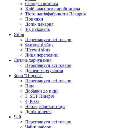
Солодка випiчка
Хлiб власного виробництва
Тiсто напiвфабрикати Пекарня
Пончики
Допік пекарня
10, Буковель
Яйця
Переглянути всі товари
Фасовані яйця
Штучні яйця
Яйця перепелині
Дитяче харчування
Переглянути всі товари
Дитяче харчування
Зона "Піцерія"
Переглянути всі товари
Піца
Добавки до піци
3, SET Піцерія
4, Pizza
Напівфабрикат піци
Допік піцерія
Чай
Переглянути всі товари
Чайні набори