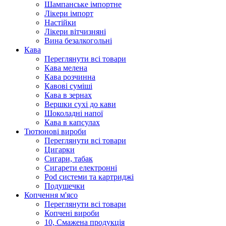
Шампанське імпортне
Лікери імпорт
Настійки
Лікери вітчизняні
Вина безалкогольні
Кава
Переглянути всі товари
Кава мелена
Кава розчинна
Кавові суміші
Кава в зернах
Вершки сухі до кави
Шоколадні напої
Кава в капсулах
Тютюнові вироби
Переглянути всі товари
Цигарки
Сигари, табак
Сигарети електронні
Pod системи та картриджі
Подушечки
Копчення м'ясо
Переглянути всі товари
Копчені вироби
10, Смажена продукція