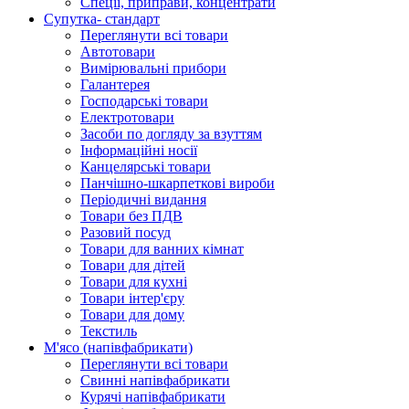
Спеції, приправи, концентрати
Супутка- стандарт
Переглянути всі товари
Автотовари
Вимірювальні прибори
Галантерея
Господарські товари
Електротовари
Засоби по догляду за взуттям
Інформаційні носії
Канцелярські товари
Панчішно-шкарпеткові вироби
Періодичні видання
Товари без ПДВ
Разовий посуд
Товари для ванних кімнат
Товари для дітей
Товари для кухні
Товари інтер'єру
Товари для дому
Текстиль
М'ясо (напiвфабрикати)
Переглянути всі товари
Свиннi напiвфабрикати
Курячi напiвфабрикати