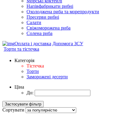
Морські коктейлi
Напівфабрикати рибні
Охолоджена риба та морепродукти
Пресерви рибні
Сaлати
Свіжоморожена риба
Солена риба
Оплата і доставка
Допомога ЗСУ
Торти та тістечка
Категорія
Тістечка
Торти
Заморожені десерти
Ціна
До:
Сортувати