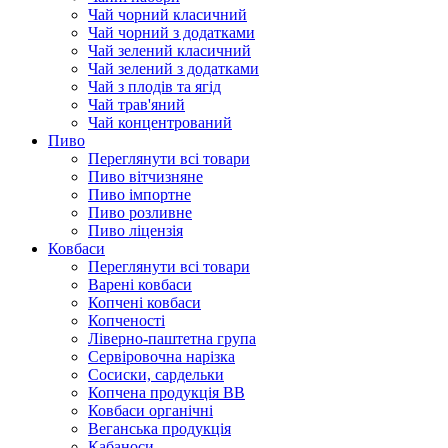
Чай чорний класичний
Чай чорний з додатками
Чай зелений класичний
Чай зелений з додатками
Чай з плодів та ягід
Чай трав'яний
Чай концентрований
Пиво
Переглянути всі товари
Пиво вітчизняне
Пиво імпортне
Пиво розливне
Пиво ліцензія
Ковбаси
Переглянути всі товари
Варені ковбаси
Копчені ковбаси
Копченості
Ліверно-паштетна група
Сервіровочна нарізка
Сосиски, сардельки
Копчена продукція ВВ
Ковбаси органічні
Веганська продукція
Кабаноси