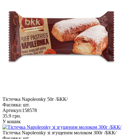
Тістечка Napoleonky 50г /БКК/
Фасовка:
шт.
Артикул:
158578
35.9 грн.
У кошик
Тістечка Napoleonky зі згущеним молоком 300г /БКК/
Фасовка:
шт.