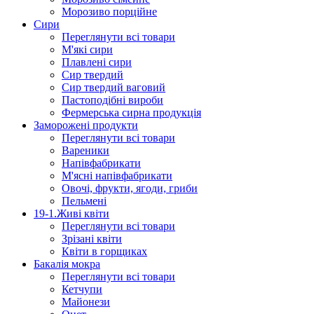
Морозиво порційне
Сири
Переглянути всі товари
М'які сири
Плавлені сири
Сир твердий
Сир твердий ваговий
Пастоподібні вироби
Фермерська сирна продукція
Заморожені продукти
Переглянути всі товари
Вареники
Напівфабрикати
М'ясні напівфабрикати
Овочі, фрукти, ягоди, гриби
Пельмені
19-1.Живі квіти
Переглянути всі товари
Зрізані квіти
Квіти в горщиках
Бакалія мокра
Переглянути всі товари
Кетчупи
Майонези