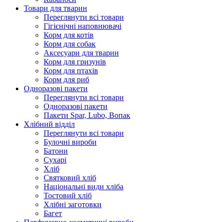
Товари для тварин
Переглянути всі товари
Гігієнічні наповнювачі
Корм для котів
Корм для собак
Аксесуари для тварин
Корм для гризунів
Корм для птахів
Корм для риб
Одноразові пакети
Переглянути всі товари
Одноразові пакети
Пакети Spar, Lubo, Вопак
Хлібний відділ
Переглянути всі товари
Булочні вироби
Батони
Сухарі
Хліб
Святковий хліб
Національні види хліба
Тостовий хліб
Хлібні заготовки
Багет