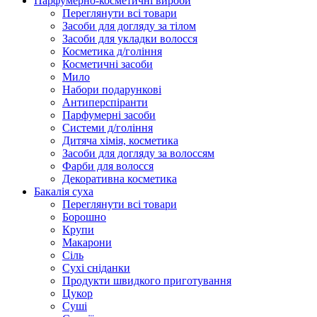
Парфумерно-косметичні вироби
Переглянути всі товари
Засоби для догляду за тілом
Засоби для укладки волосся
Косметика д/гоління
Косметичні засоби
Мило
Набори подарункові
Антиперспіранти
Парфумерні засоби
Системи д/гоління
Дитяча хімія, косметика
Засоби для догляду за волоссям
Фарби для волосся
Декоративна косметика
Бакалія суха
Переглянути всі товари
Борошно
Крупи
Макарони
Сіль
Сухі сніданки
Продукти швидкого приготування
Цукор
Суші