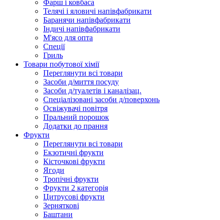
Фарш i ковбаса
Телячi i яловичi напiвфабрикати
Баранячи напiвфабрикати
Iндичi напiвфабрикати
М'ясо для опта
Спеції
Гриль
Товари побутової хімії
Переглянути всі товари
Засоби д/миття посуду
Засоби д/туалетів і каналізац.
Спеціалізовані засоби д/поверхонь
Освіжувачі повітря
Пральний порошок
Додатки до прання
Фрукти
Переглянути всі товари
Екзoтичні фрукти
Кісточкові фрукти
Ягоди
Тропічні фрукти
Фрукти 2 категорія
Цитрусові фрукти
Зерняткові
Баштани