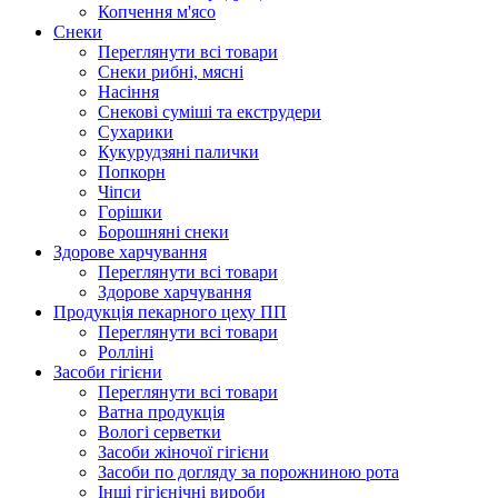
Копчення м'ясо
Снеки
Переглянути всі товари
Снеки рибні, мясні
Насіння
Снекові суміші та екструдери
Сухарики
Кукурудзяні пaлички
Попкорн
Чіпси
Гoрішки
Борошняні снеки
Здорове харчування
Переглянути всі товари
Здорове харчування
Продукцiя пекарного цеху ПП
Переглянути всі товари
Ролліні
Засоби гігієни
Переглянути всі товари
Ватна продукція
Вологi серветки
Засоби жіночої гігієни
Засоби по догляду за порожниною рота
Інші гігієнічні вироби