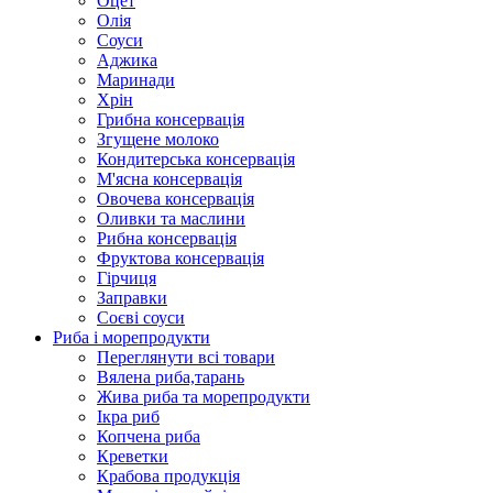
Оцет
Олія
Соуси
Аджика
Маринади
Хрін
Грибна консервація
Згущене молоко
Кондитерська консервація
М'ясна консервація
Овочева консервація
Оливки та маслини
Рибна консервація
Фруктова консервація
Гірчиця
Заправки
Соєві соуси
Риба і морепродукти
Переглянути всі товари
Вялена риба,тарань
Жива риба та морепродукти
Ікра риб
Копчена риба
Крeветки
Крабова продукція