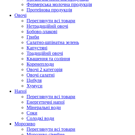
Фермерська молочна продукція
Протеїнова продукція
Овочі
Переглянути всі товари
Нетрадиційнй овочі
Бобово-злакові
Гриби
Салатно-шпінатна зелень
Капустяні
Традиційнй овочі
Квашення та соління
Корeнеплоди
Овочі 2 категорія
Овочі салатні
Цибуля
Хумуси
Напої
Переглянути всі товари
Енергетичні напої
Мінеральні води
Соки
Солодкі води
Морозиво
Переглянути всі товари
Морозиво сімейне