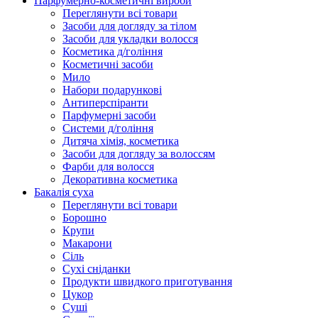
Парфумерно-косметичні вироби
Переглянути всі товари
Засоби для догляду за тілом
Засоби для укладки волосся
Косметика д/гоління
Косметичні засоби
Мило
Набори подарункові
Антиперспіранти
Парфумерні засоби
Системи д/гоління
Дитяча хімія, косметика
Засоби для догляду за волоссям
Фарби для волосся
Декоративна косметика
Бакалія суха
Переглянути всі товари
Борошно
Крупи
Макарони
Сіль
Сухі сніданки
Продукти швидкого приготування
Цукор
Суші