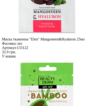
Маска тканинна "Elen" Mangosteen&Hyaluron 25мл
Фасовка:
шт.
Артикул:
133122
32.9 грн.
У кошик