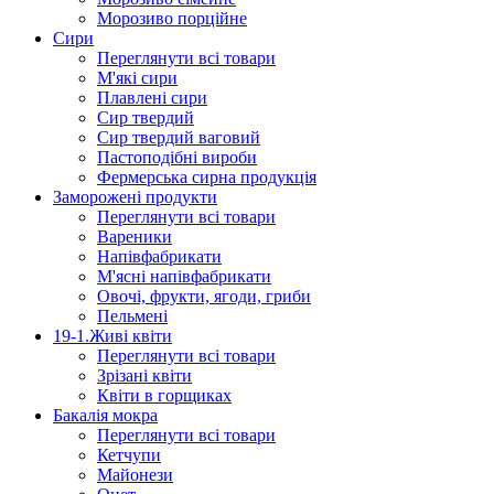
Морозиво порційне
Сири
Переглянути всі товари
М'які сири
Плавлені сири
Сир твердий
Сир твердий ваговий
Пастоподібні вироби
Фермерська сирна продукція
Заморожені продукти
Переглянути всі товари
Вареники
Напівфабрикати
М'ясні напівфабрикати
Овочі, фрукти, ягоди, гриби
Пельмені
19-1.Живі квіти
Переглянути всі товари
Зрізані квіти
Квіти в горщиках
Бакалія мокра
Переглянути всі товари
Кетчупи
Майонези