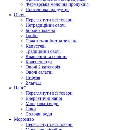
Фермерська молочна продукція
Протеїнова продукція
Овочі
Переглянути всі товари
Нетрадиційнй овочі
Бобово-злакові
Гриби
Салатно-шпінатна зелень
Капустяні
Традиційнй овочі
Квашення та соління
Корeнеплоди
Овочі 2 категорія
Овочі салатні
Цибуля
Хумуси
Напої
Переглянути всі товари
Енергетичні напої
Мінеральні води
Соки
Солодкі води
Морозиво
Переглянути всі товари
Морозиво сімейне