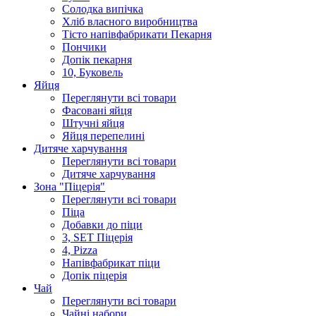
Солодка випiчка
Хлiб власного виробництва
Тiсто напiвфабрикати Пекарня
Пончики
Допік пекарня
10, Буковель
Яйця
Переглянути всі товари
Фасовані яйця
Штучні яйця
Яйця перепелині
Дитяче харчування
Переглянути всі товари
Дитяче харчування
Зона "Піцерія"
Переглянути всі товари
Піца
Добавки до піци
3, SET Піцерія
4, Pizza
Напівфабрикат піци
Допік піцерія
Чай
Переглянути всі товари
Чайні набори