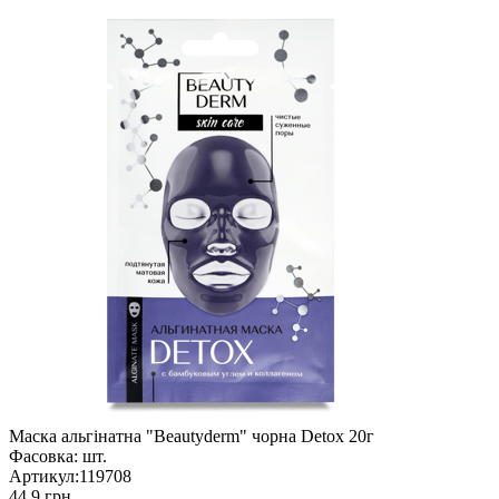
Маска альгінатна "Beautyderm" чорна Detox 20г
Фасовка:
шт.
Артикул:
119708
44.9 грн.