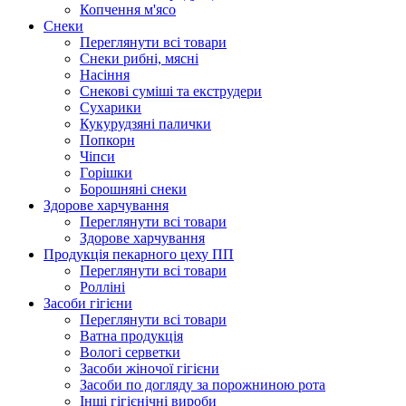
Копчення м'ясо
Снеки
Переглянути всі товари
Снеки рибні, мясні
Насіння
Снекові суміші та екструдери
Сухарики
Кукурудзяні пaлички
Попкорн
Чіпси
Гoрішки
Борошняні снеки
Здорове харчування
Переглянути всі товари
Здорове харчування
Продукцiя пекарного цеху ПП
Переглянути всі товари
Ролліні
Засоби гігієни
Переглянути всі товари
Ватна продукція
Вологi серветки
Засоби жіночої гігієни
Засоби по догляду за порожниною рота
Інші гігієнічні вироби