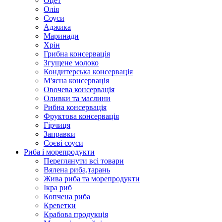
Оцет
Олія
Соуси
Аджика
Маринади
Хрін
Грибна консервація
Згущене молоко
Кондитерська консервація
М'ясна консервація
Овочева консервація
Оливки та маслини
Рибна консервація
Фруктова консервація
Гірчиця
Заправки
Соєві соуси
Риба і морепродукти
Переглянути всі товари
Вялена риба,тарань
Жива риба та морепродукти
Ікра риб
Копчена риба
Крeветки
Крабова продукція