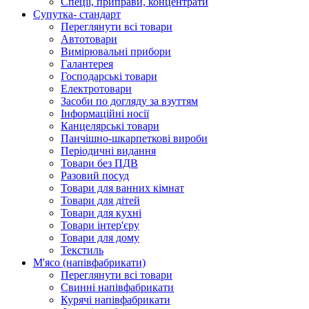
Спеції, приправи, концентрати
Супутка- стандарт
Переглянути всі товари
Автотовари
Вимірювальні прибори
Галантерея
Господарські товари
Електротовари
Засоби по догляду за взуттям
Інформаційні носії
Канцелярські товари
Панчішно-шкарпеткові вироби
Періодичні видання
Товари без ПДВ
Разовий посуд
Товари для ванних кімнат
Товари для дітей
Товари для кухні
Товари інтер'єру
Товари для дому
Текстиль
М'ясо (напiвфабрикати)
Переглянути всі товари
Свиннi напiвфабрикати
Курячi напiвфабрикати