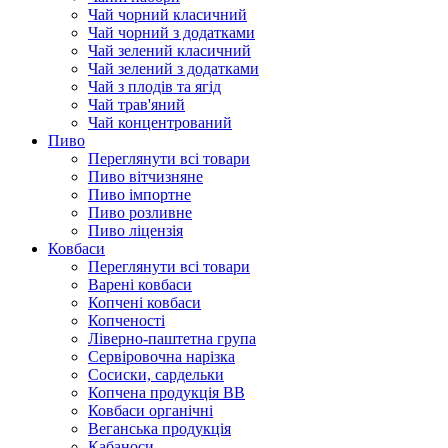
Чай чорний класичний
Чай чорний з додатками
Чай зелений класичний
Чай зелений з додатками
Чай з плодів та ягід
Чай трав'яний
Чай концентрований
Пиво
Переглянути всі товари
Пиво вітчизняне
Пиво імпортне
Пиво розливне
Пиво ліцензія
Ковбаси
Переглянути всі товари
Варені ковбаси
Копчені ковбаси
Копченості
Ліверно-паштетна група
Сервіровочна нарізка
Сосиски, сардельки
Копчена продукція ВВ
Ковбаси органічні
Веганська продукція
Кабаноси