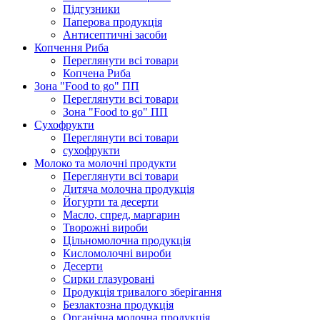
Підгузники
Паперова продукція
Антисептичні засоби
Копчення Риба
Переглянути всі товари
Копчена Риба
Зона "Food to go" ПП
Переглянути всі товари
Зона "Food to go" ПП
Сухофрукти
Переглянути всі товари
сухофрукти
Молоко та молочні продукти
Переглянути всі товари
Дитяча молочна продукція
Йогурти та десерти
Масло, спред, маргарин
Творожні вироби
Цільномолочна продукція
Кисломолочні вироби
Десерти
Сирки глазуровані
Продукція тривалого зберігання
Безлактозна продукція
Органічна молочна продукція