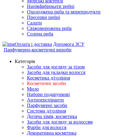
Морські коктейлi
Напівфабрикати рибні
Охолоджена риба та морепродукти
Пресерви рибні
Сaлати
Свіжоморожена риба
Солена риба
Оплата і доставка
Допомога ЗСУ
Парфумерно-косметичні вироби
Категорія
Засоби для догляду за тілом
Засоби для укладки волосся
Косметика д/гоління
Косметичні засоби
Мило
Набори подарункові
Антиперспіранти
Парфумерні засоби
Системи д/гоління
Дитяча хімія, косметика
Засоби для догляду за волоссям
Фарби для волосся
Декоративна косметика