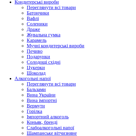
Кондитерські вироби
Переглянути всі товари
Батончики
Вафлі
Соленики
Драже
Жувальнa гумка
Карамель
Мучні кондитерські вироби
Печиво
Подарунки
Солодощі східні
Цукерки
Шоколад
Алкогольні напої
Переглянути всі товари
Бальзами
Вина України
Вина імпортні
Вермути
Горілка
Імпортний алкоголь
Коньяк, бренді
Слабоалкогольні напої
Шампанське вітчизняне