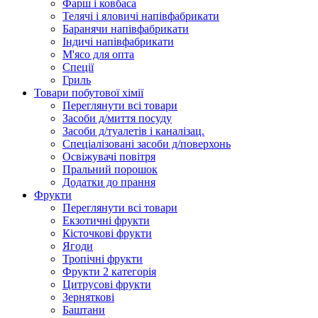
Фарш i ковбаса
Телячi i яловичi напiвфабрикати
Баранячи напiвфабрикати
Iндичi напiвфабрикати
М'ясо для опта
Спеції
Гриль
Товари побутової хімії
Переглянути всі товари
Засоби д/миття посуду
Засоби д/туалетів і каналізац.
Спеціалізовані засоби д/поверхонь
Освіжувачі повітря
Пральний порошок
Додатки до прання
Фрукти
Переглянути всі товари
Екзoтичні фрукти
Кісточкові фрукти
Ягоди
Тропічні фрукти
Фрукти 2 категорія
Цитрусові фрукти
Зерняткові
Баштани