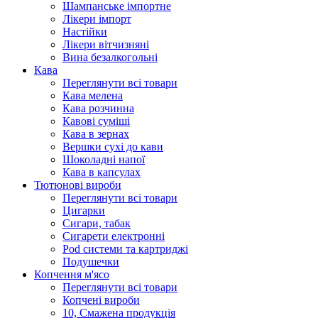
Шампанське імпортне
Лікери імпорт
Настійки
Лікери вітчизняні
Вина безалкогольні
Кава
Переглянути всі товари
Кава мелена
Кава розчинна
Кавові суміші
Кава в зернах
Вершки сухі до кави
Шоколадні напої
Кава в капсулах
Тютюнові вироби
Переглянути всі товари
Цигарки
Сигари, табак
Сигарети електронні
Pod системи та картриджі
Подушечки
Копчення м'ясо
Переглянути всі товари
Копчені вироби
10, Смажена продукція