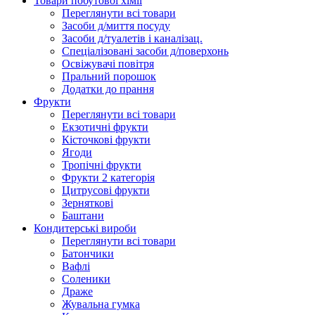
Товари побутової хімії
Переглянути всі товари
Засоби д/миття посуду
Засоби д/туалетів і каналізац.
Спеціалізовані засоби д/поверхонь
Освіжувачі повітря
Пральний порошок
Додатки до прання
Фрукти
Переглянути всі товари
Екзoтичні фрукти
Кісточкові фрукти
Ягоди
Тропічні фрукти
Фрукти 2 категорія
Цитрусові фрукти
Зерняткові
Баштани
Кондитерські вироби
Переглянути всі товари
Батончики
Вафлі
Соленики
Драже
Жувальнa гумка