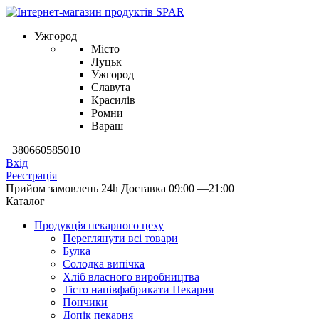
Ужгород
Місто
Луцьк
Ужгород
Славута
Красилів
Ромни
Вараш
+380660585010
Вхід
Реєстрація
Прийом замовлень 24h
Доставка 09:00 —21:00
Каталог
Продукцiя пекарного цеху
Переглянути всі товари
Булка
Солодка випiчка
Хлiб власного виробництва
Тiсто напiвфабрикати Пекарня
Пончики
Допік пекарня