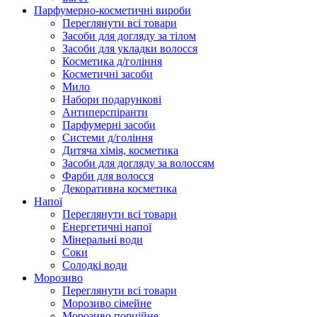
Парфумерно-косметичні вироби
Переглянути всі товари
Засоби для догляду за тілом
Засоби для укладки волосся
Косметика д/гоління
Косметичні засоби
Мило
Набори подарункові
Антиперспіранти
Парфумерні засоби
Системи д/гоління
Дитяча хімія, косметика
Засоби для догляду за волоссям
Фарби для волосся
Декоративна косметика
Напої
Переглянути всі товари
Енергетичні напої
Мінеральні води
Соки
Солодкі води
Морозиво
Переглянути всі товари
Морозиво сімейне
Морозиво порційне