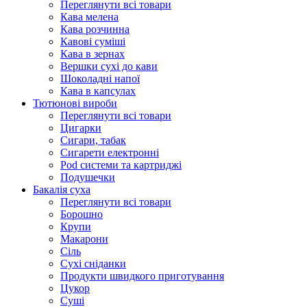
Переглянути всі товари
Кава мелена
Кава розчинна
Кавові суміші
Кава в зернах
Вершки сухі до кави
Шоколадні напої
Кава в капсулах
Тютюнові вироби
Переглянути всі товари
Цигарки
Сигари, табак
Сигарети електронні
Pod системи та картриджі
Подушечки
Бакалія суха
Переглянути всі товари
Борошно
Крупи
Макарони
Сіль
Сухі сніданки
Продукти швидкого приготування
Цукор
Суші