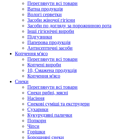
Переглянути всі товари
Ватна продукція
Вологi серветки
Засоби жіночої гігієни
Засоби по догляду за порожниною рота
Інші гігієнічні вироби
Підгузники
Паперова продукція
Антисептичні засоби
Копчення м'ясо
Переглянути всі товари
Копчені вироби
10, Смажена продукція
Копчення м'ясо
Снеки
Переглянути всі товари
Снеки рибні, мясні
Насіння
Снекові суміші та екструдери
Сухарики
Кукурудзяні пaлички
Попкорн
Чіпси
Гoрішки
Борошняні снеки