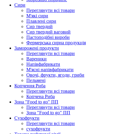
Сири
Переглянути всі товари
М'які сири
Плавлені сири
Сир твердий
Сир твердий ваговий
Пастоподібні вироби
Фермерська сирна продукція
Заморожені продукти
Переглянути всі товари
Вареники
Напівфабрикати
М'ясні напівфабрикати
Овочі, фрукти, ягоди, гриби
Пельмені
Копчення Риба
Переглянути всі товари
Копчена Риба
Зона "Food to go" ПП
Переглянути всі товари
Зона "Food to go" ПП
Сухофрукти
Переглянути всі товари
сухофрукти