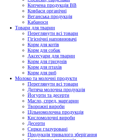
Копчена продукція ВВ
Ковбаси органічні
Веганська продукція
Кабаноси
Товари для тварин
Переглянути всі товари
Гігієнічні наповнювачі
Корм для котів
Корм для собак
Аксесуари для тварин
Корм для гризунів
Корм для птахів
Корм для риб
Молоко та молочні продукти
Переглянути всі товари
Дитяча молочна продукція
Йогурти та десерти
Масло, спред, маргарин
Творожні вироби
Цільномолочна продукція
Кисломолочні вироби
Десерти
Сирки глазуровані
Продукція тривалого зберігання