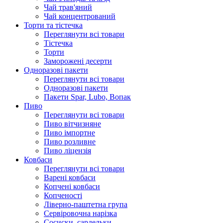
Чай трав'яний
Чай концентрований
Торти та тістечка
Переглянути всі товари
Тістечка
Торти
Заморожені десерти
Одноразові пакети
Переглянути всі товари
Одноразові пакети
Пакети Spar, Lubo, Вопак
Пиво
Переглянути всі товари
Пиво вітчизняне
Пиво імпортне
Пиво розливне
Пиво ліцензія
Ковбаси
Переглянути всі товари
Варені ковбаси
Копчені ковбаси
Копченості
Ліверно-паштетна група
Сервіровочна нарізка
Сосиски, сардельки