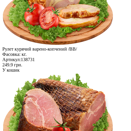
Рулет курячий варено-копчений /ВВ/
Фасовка:
кг.
Артикул:
138731
249.9 грн.
У кошик