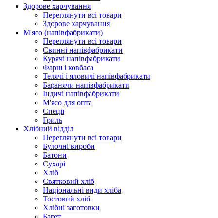
Здорове харчування
Переглянути всі товари
Здорове харчування
М'ясо (напiвфабрикати)
Переглянути всі товари
Свиннi напiвфабрикати
Курячi напiвфабрикати
Фарш i ковбаса
Телячi i яловичi напiвфабрикати
Баранячи напiвфабрикати
Iндичi напiвфабрикати
М'ясо для опта
Спеції
Гриль
Хлібний відділ
Переглянути всі товари
Булочні вироби
Батони
Сухарі
Хліб
Святковий хліб
Національні види хліба
Тостовий хліб
Хлібні заготовки
Багет