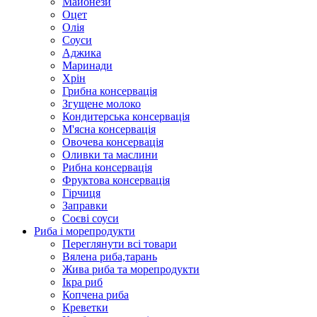
Майонези
Оцет
Олія
Соуси
Аджика
Маринади
Хрін
Грибна консервація
Згущене молоко
Кондитерська консервація
М'ясна консервація
Овочева консервація
Оливки та маслини
Рибна консервація
Фруктова консервація
Гірчиця
Заправки
Соєві соуси
Риба і морепродукти
Переглянути всі товари
Вялена риба,тарань
Жива риба та морепродукти
Ікра риб
Копчена риба
Крeветки