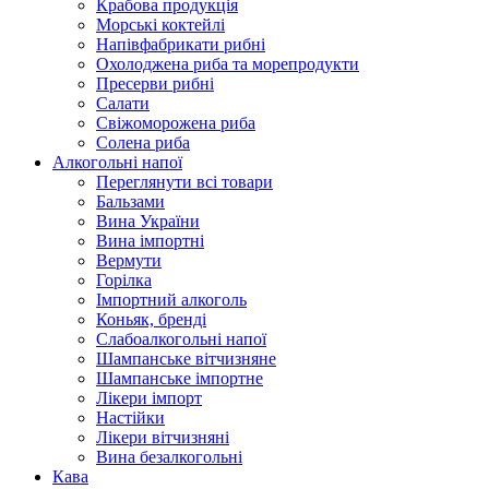
Крабова продукція
Морські коктейлi
Напівфабрикати рибні
Охолоджена риба та морепродукти
Пресерви рибні
Сaлати
Свіжоморожена риба
Солена риба
Алкогольні напої
Переглянути всі товари
Бальзами
Вина України
Вина імпортні
Вермути
Горілка
Імпортний алкоголь
Коньяк, бренді
Слабоалкогольні напої
Шампанське вітчизняне
Шампанське імпортне
Лікери імпорт
Настійки
Лікери вітчизняні
Вина безалкогольні
Кава