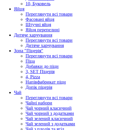
10, Буковель
Яйця
Переглянути всі товари
Фасовані яйця
Штучні яйця
Яйця перепелині
Дитяче харчування
Переглянути всі товари
Дитяче харчування
Зона "Піцерія"
Переглянути всі товари
Піца
Добавки до піци
3, SET Піцерія
4, Pizza
Напівфабрикат піци
Допік піцерія
Чай
Переглянути всі товари
Чайні набори
Чай чорний класичний
Чай чорний з додатками
Чай зелений класичний
Чай зелений з додатками
Чай з плодів та ягід