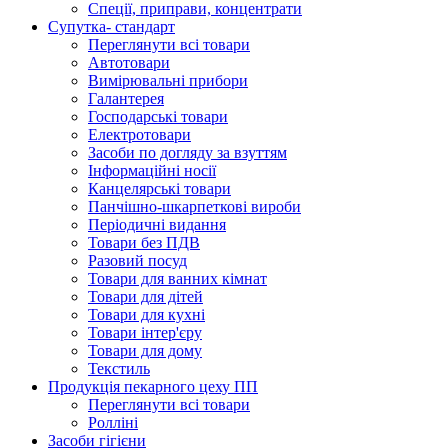
Спеції, приправи, концентрати
Супутка- стандарт
Переглянути всі товари
Автотовари
Вимірювальні прибори
Галантерея
Господарські товари
Електротовари
Засоби по догляду за взуттям
Інформаційні носії
Канцелярські товари
Панчішно-шкарпеткові вироби
Періодичні видання
Товари без ПДВ
Разовий посуд
Товари для ванних кімнат
Товари для дітей
Товари для кухні
Товари інтер'єру
Товари для дому
Текстиль
Продукцiя пекарного цеху ПП
Переглянути всі товари
Ролліні
Засоби гігієни