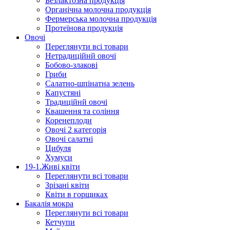
Безлактозна продукція
Органічна молочна продукція
Фермерська молочна продукція
Протеїнова продукція
Овочі
Переглянути всі товари
Нетрадиційнй овочі
Бобово-злакові
Гриби
Салатно-шпінатна зелень
Капустяні
Традиційнй овочі
Квашення та соління
Корeнеплоди
Овочі 2 категорія
Овочі салатні
Цибуля
Хумуси
19-1.Живі квіти
Переглянути всі товари
Зрізані квіти
Квіти в горщиках
Бакалія мокра
Переглянути всі товари
Кетчупи