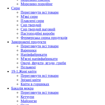
Морозиво порційне
Сири
Переглянути всі товари
М'які сири
Плавлені сири
Сир твердий
Сир твердий ваговий
Пастоподібні вироби
Фермерська сирна продукція
Заморожені продукти
Переглянути всі товари
Вареники
Напівфабрикати
М'ясні напівфабрикати
Овочі, фрукти, ягоди, гриби
Пельмені
19-1.Живі квіти
Переглянути всі товари
Зрізані квіти
Квіти в горщиках
Бакалія мокра
Переглянути всі товари
Кетчупи
Майонези