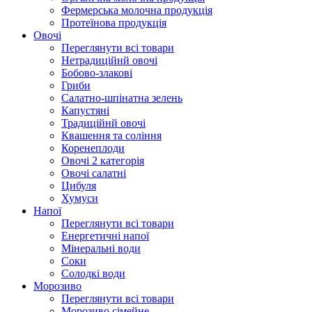
Фермерська молочна продукція
Протеїнова продукція
Овочі
Переглянути всі товари
Нетрадиційнй овочі
Бобово-злакові
Гриби
Салатно-шпінатна зелень
Капустяні
Традиційнй овочі
Квашення та соління
Корeнеплоди
Овочі 2 категорія
Овочі салатні
Цибуля
Хумуси
Напої
Переглянути всі товари
Енергетичні напої
Мінеральні води
Соки
Солодкі води
Морозиво
Переглянути всі товари
Морозиво сімейне