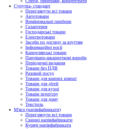
Спеції, приправи, концентрати
Супутка- стандарт
Переглянути всі товари
Автотовари
Вимірювальні прибори
Галантерея
Господарські товари
Електротовари
Засоби по догляду за взуттям
Інформаційні носії
Канцелярські товари
Панчішно-шкарпеткові вироби
Періодичні видання
Товари без ПДВ
Разовий посуд
Товари для ванних кімнат
Товари для дітей
Товари для кухні
Товари інтер'єру
Товари для дому
Текстиль
М'ясо (напiвфабрикати)
Переглянути всі товари
Свиннi напiвфабрикати
Курячi напiвфабрикати