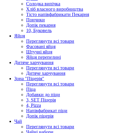
Солодка випiчка
Хлiб власного виробництва
Тiсто напiвфабрикати Пекарня
Пончики
Допік пекарня
10, Буковель
Яйця
Переглянути всі товари
Фасовані яйця
Штучні яйця
Яйця перепелині
Дитяче харчування
Переглянути всі товари
Дитяче харчування
Зона "Піцерія"
Переглянути всі товари
Піца
Добавки до піци
3, SET Піцерія
4, Pizza
Напівфабрикат піци
Допік піцерія
Чай
Переглянути всі товари
Чайні набори