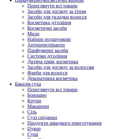
Парфумерно-косметичні вироби
Переглянути всі товари
Засоби для догляду за тілом
Засоби для укладки волосся
Косметика д/гоління
Косметичні засоби
Мило
Набори подарункові
Антиперспіранти
Парфумерні засоби
Системи д/гоління
Дитяча хімія, косметика
Засоби для догляду за волоссям
Фарби для волосся
Декоративна косметика
Бакалія суха
Переглянути всі товари
Борошно
Крупи
Макарони
Сіль
Сухі сніданки
Продукти швидкого приготування
Цукор
Суші