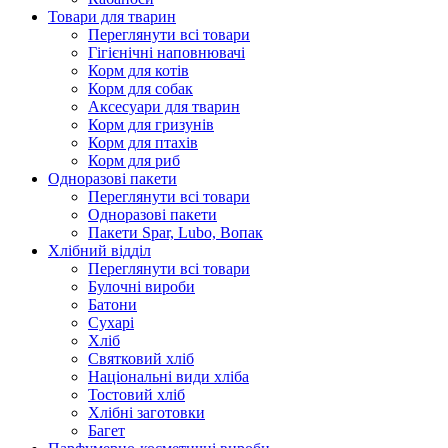
Товари для тварин
Переглянути всі товари
Гігієнічні наповнювачі
Корм для котів
Корм для собак
Аксесуари для тварин
Корм для гризунів
Корм для птахів
Корм для риб
Одноразові пакети
Переглянути всі товари
Одноразові пакети
Пакети Spar, Lubo, Вопак
Хлібний відділ
Переглянути всі товари
Булочні вироби
Батони
Сухарі
Хліб
Святковий хліб
Національні види хліба
Тостовий хліб
Хлібні заготовки
Багет