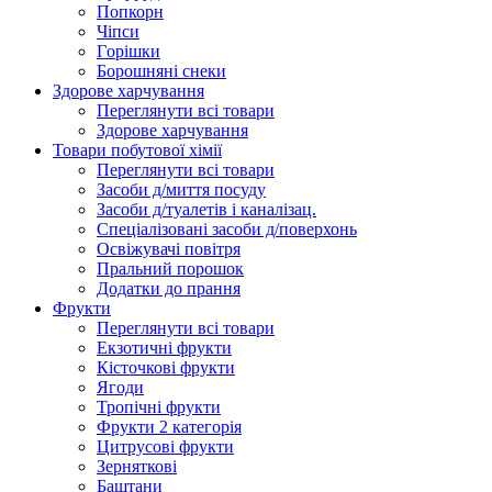
Попкорн
Чіпси
Гoрішки
Борошняні снеки
Здорове харчування
Переглянути всі товари
Здорове харчування
Товари побутової хімії
Переглянути всі товари
Засоби д/миття посуду
Засоби д/туалетів і каналізац.
Спеціалізовані засоби д/поверхонь
Освіжувачі повітря
Пральний порошок
Додатки до прання
Фрукти
Переглянути всі товари
Екзoтичні фрукти
Кісточкові фрукти
Ягоди
Тропічні фрукти
Фрукти 2 категорія
Цитрусові фрукти
Зерняткові
Баштани