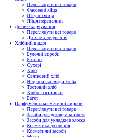
Переглянути всі товари
Фасовані яйця
Штучні яйця
Яйця перепелині
Дитяче харчування
Переглянути всі товари
Дитяче харчування
Хлібний відділ
Переглянути всі товари
Булочні вироби
Батони
Сухарі
Хліб
Святковий хліб
Національні види хліба
Тостовий хліб
Хлібні заготовки
Багет
Парфумерно-косметичні вироби
Переглянути всі товари
Засоби для догляду за тілом
Засоби для укладки волосся
Косметика д/гоління
Косметичні засоби
Мило