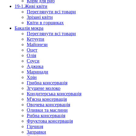
Корм для риб
19-1.Живі квіти
Переглянути всі товари
Зрізані квіти
Квіти в горщиках
Бакалія мокра
Переглянути всі товари
Кетчупи
Майонези
Оцет
Олія
Соуси
Аджика
Маринади
Хрін
Грибна консервація
Згущене молоко
Кондитерська консервація
М'ясна консервація
Овочева консервація
Оливки та маслини
Рибна консервація
Фруктова консервація
Гірчиця
Заправки