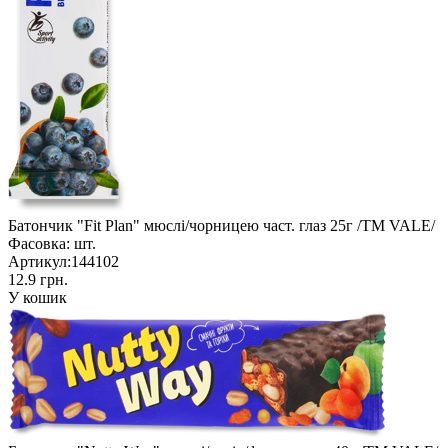
Батончик "Fit Plan" мюслі/чорницею част. глаз 25г /ТМ VALE/
Фасовка:
шт.
Артикул:
144102
12.9 грн.
У кошик