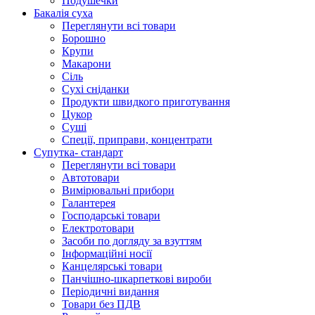
Подушечки
Бакалія суха
Переглянути всі товари
Борошно
Крупи
Макарони
Сіль
Сухі сніданки
Продукти швидкого приготування
Цукор
Суші
Спеції, приправи, концентрати
Супутка- стандарт
Переглянути всі товари
Автотовари
Вимірювальні прибори
Галантерея
Господарські товари
Електротовари
Засоби по догляду за взуттям
Інформаційні носії
Канцелярські товари
Панчішно-шкарпеткові вироби
Періодичні видання
Товари без ПДВ