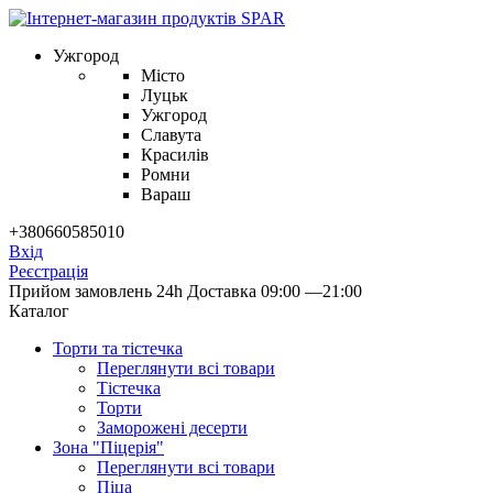
Ужгород
Місто
Луцьк
Ужгород
Славута
Красилів
Ромни
Вараш
+380660585010
Вхід
Реєстрація
Прийом замовлень 24h
Доставка 09:00 —21:00
Каталог
Торти та тістечка
Переглянути всі товари
Тістечка
Торти
Заморожені десерти
Зона "Піцерія"
Переглянути всі товари
Піца