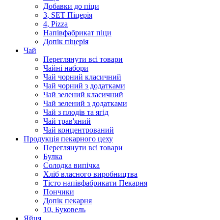
Добавки до піци
3, SET Піцерія
4, Pizza
Напівфабрикат піци
Допік піцерія
Чай
Переглянути всі товари
Чайні набори
Чай чорний класичний
Чай чорний з додатками
Чай зелений класичний
Чай зелений з додатками
Чай з плодів та ягід
Чай трав'яний
Чай концентрований
Продукцiя пекарного цеху
Переглянути всі товари
Булка
Солодка випiчка
Хлiб власного виробництва
Тiсто напiвфабрикати Пекарня
Пончики
Допік пекарня
10, Буковель
Яйця