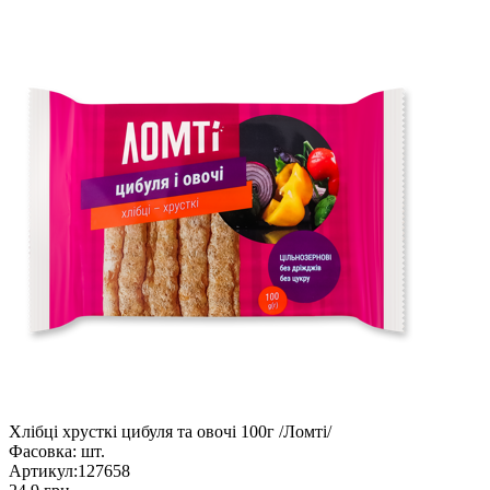
Хлібці хрусткі цибуля та овочі 100г /Ломті/
Фасовка:
шт.
Артикул:
127658