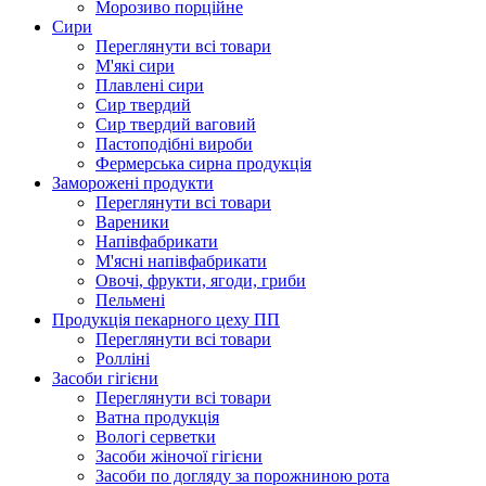
Морозиво порційне
Сири
Переглянути всі товари
М'які сири
Плавлені сири
Сир твердий
Сир твердий ваговий
Пастоподібні вироби
Фермерська сирна продукція
Заморожені продукти
Переглянути всі товари
Вареники
Напівфабрикати
М'ясні напівфабрикати
Овочі, фрукти, ягоди, гриби
Пельмені
Продукцiя пекарного цеху ПП
Переглянути всі товари
Ролліні
Засоби гігієни
Переглянути всі товари
Ватна продукція
Вологi серветки
Засоби жіночої гігієни
Засоби по догляду за порожниною рота