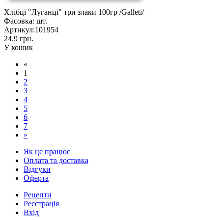
Хлібці "Луганці" три злаки 100гр /Galleti/
Фасовка:
шт.
Артикул:
101954
24.9 грн.
У кошик
«
1
2
3
4
5
6
7
»
Як це працює
Оплата та доставка
Відгуки
Оферта
Рецепти
Реєстрація
Вхід