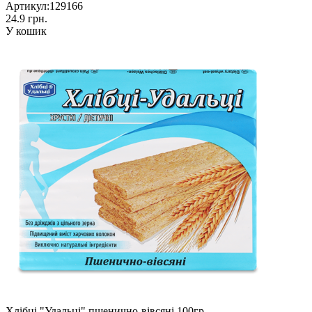
Артикул:
129166
24.9 грн.
У кошик
Хлібці "Удальці" пшенично-вівсяні 100гр