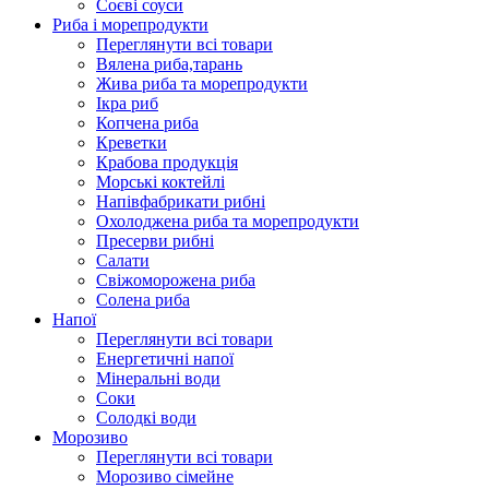
Соєві соуси
Риба і морепродукти
Переглянути всі товари
Вялена риба,тарань
Жива риба та морепродукти
Ікра риб
Копчена риба
Крeветки
Крабова продукція
Морські коктейлi
Напівфабрикати рибні
Охолоджена риба та морепродукти
Пресерви рибні
Сaлати
Свіжоморожена риба
Солена риба
Напої
Переглянути всі товари
Енергетичні напої
Мінеральні води
Соки
Солодкі води
Морозиво
Переглянути всі товари
Морозиво сімейне