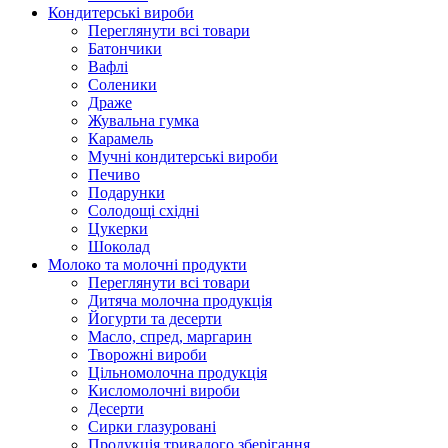
Кондитерські вироби
Переглянути всі товари
Батончики
Вафлі
Соленики
Драже
Жувальнa гумка
Карамель
Мучні кондитерські вироби
Печиво
Подарунки
Солодощі східні
Цукерки
Шоколад
Молоко та молочні продукти
Переглянути всі товари
Дитяча молочна продукція
Йогурти та десерти
Масло, спред, маргарин
Творожні вироби
Цільномолочна продукція
Кисломолочні вироби
Десерти
Сирки глазуровані
Продукція тривалого зберігання