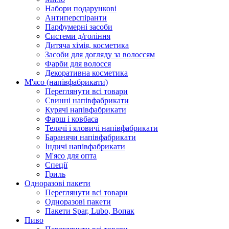
Набори подарункові
Антиперспіранти
Парфумерні засоби
Системи д/гоління
Дитяча хімія, косметика
Засоби для догляду за волоссям
Фарби для волосся
Декоративна косметика
М'ясо (напiвфабрикати)
Переглянути всі товари
Свиннi напiвфабрикати
Курячi напiвфабрикати
Фарш i ковбаса
Телячi i яловичi напiвфабрикати
Баранячи напiвфабрикати
Iндичi напiвфабрикати
М'ясо для опта
Спеції
Гриль
Одноразові пакети
Переглянути всі товари
Одноразові пакети
Пакети Spar, Lubo, Вопак
Пиво