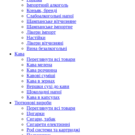
Імпортний алкоголь
Коньяк, бренді
Слабоалкогольні напої
Шампанське вітчизняне
Шампанське імпортне
Лікери імпорт
Настійки
Лікери вітчизняні
Вина безалкогольні
Кава
Переглянути всі товари
Кава мелена
Кава розчинна
Кавові суміші
Кава в зернах
Вершки сухі до кави
Шоколадні напої
Кава в капсулах
Тютюнові вироби
Переглянути всі товари
Цигарки
Сигари, табак
Сигарети електронні
Pod системи та картриджі