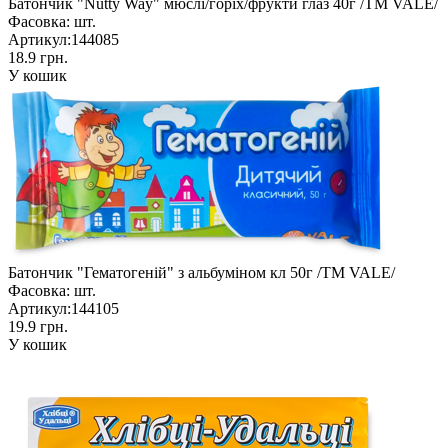
Батончик "Nutty Way" мюслі/горіх/фрукти глаз 40г /ТМ VALE/
Фасовка:
шт.
Артикул:
144085
18.9 грн.
У кошик
Батончик "Гематогеній" з альбуміном кл 50г /ТМ VALE/
Фасовка:
шт.
Артикул:
144105
19.9 грн.
У кошик