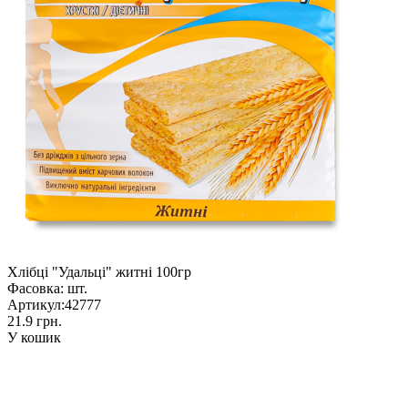
Хлібці "Удальці" житні 100гр
Фасовка:
шт.
Артикул:
42777
21.9 грн.
У кошик