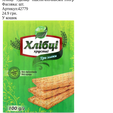
Фасовка:
шт.
Артикул:
42779
24.9 грн.
У кошик