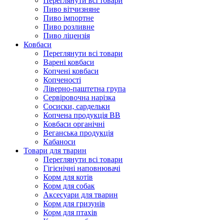
Переглянути всі товари
Пиво вітчизняне
Пиво імпортне
Пиво розливне
Пиво ліцензія
Ковбаси
Переглянути всі товари
Варені ковбаси
Копчені ковбаси
Копченості
Ліверно-паштетна група
Сервіровочна нарізка
Сосиски, сардельки
Копчена продукція ВВ
Ковбаси органічні
Веганська продукція
Кабаноси
Товари для тварин
Переглянути всі товари
Гігієнічні наповнювачі
Корм для котів
Корм для собак
Аксесуари для тварин
Корм для гризунів
Корм для птахів