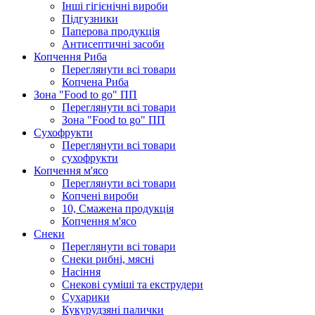
Інші гігієнічні вироби
Підгузники
Паперова продукція
Антисептичні засоби
Копчення Риба
Переглянути всі товари
Копчена Риба
Зона "Food to go" ПП
Переглянути всі товари
Зона "Food to go" ПП
Сухофрукти
Переглянути всі товари
сухофрукти
Копчення м'ясо
Переглянути всі товари
Копчені вироби
10, Смажена продукція
Копчення м'ясо
Снеки
Переглянути всі товари
Снеки рибні, мясні
Насіння
Снекові суміші та екструдери
Сухарики
Кукурудзяні пaлички