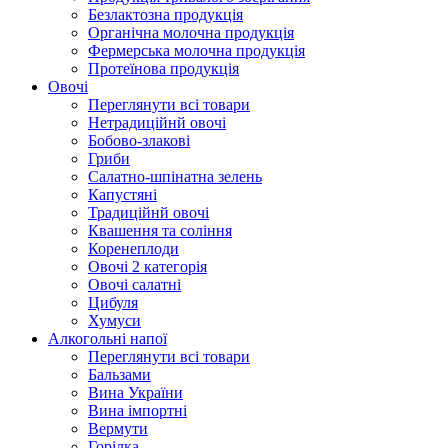
Безлактозна продукція
Органічна молочна продукція
Фермерська молочна продукція
Протеїнова продукція
Овочі
Переглянути всі товари
Нетрадиційнй овочі
Бобово-злакові
Гриби
Салатно-шпінатна зелень
Капустяні
Традиційнй овочі
Квашення та соління
Корeнеплоди
Овочі 2 категорія
Овочі салатні
Цибуля
Хумуси
Алкогольні напої
Переглянути всі товари
Бальзами
Вина України
Вина імпортні
Вермути
Горілка