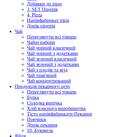
Добавки до піци
3, SET Піцерія
4, Pizza
Напівфабрикат піци
Допік піцерія
Чай
Переглянути всі товари
Чайні набори
Чай чорний класичний
Чай чорний з додатками
Чай зелений класичний
Чай зелений з додатками
Чай з плодів та ягід
Чай трав'яний
Чай концентрований
Продукцiя пекарного цеху
Переглянути всі товари
Булка
Солодка випiчка
Хлiб власного виробництва
Тiсто напiвфабрикати Пекарня
Пончики
Допік пекарня
10, Буковель
Яйця