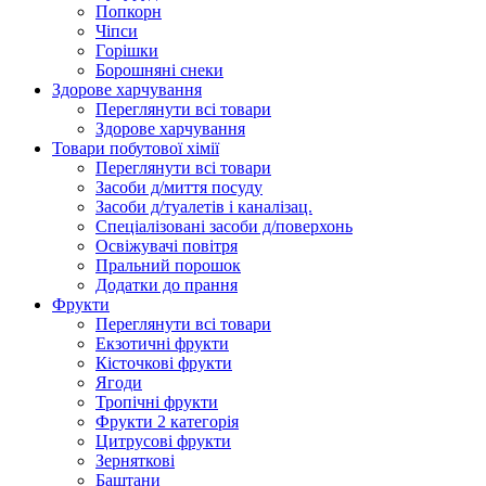
Попкорн
Чіпси
Гoрішки
Борошняні снеки
Здорове харчування
Переглянути всі товари
Здорове харчування
Товари побутової хімії
Переглянути всі товари
Засоби д/миття посуду
Засоби д/туалетів і каналізац.
Спеціалізовані засоби д/поверхонь
Освіжувачі повітря
Пральний порошок
Додатки до прання
Фрукти
Переглянути всі товари
Екзoтичні фрукти
Кісточкові фрукти
Ягоди
Тропічні фрукти
Фрукти 2 категорія
Цитрусові фрукти
Зерняткові
Баштани