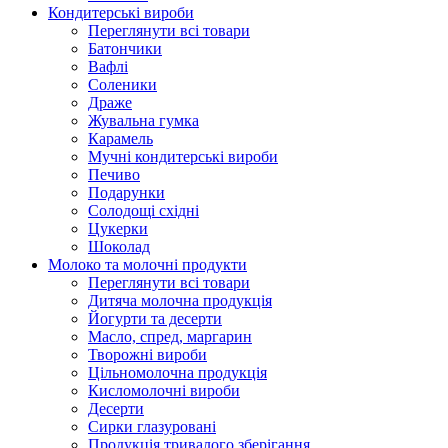
Кондитерські вироби
Переглянути всі товари
Батончики
Вафлі
Соленики
Драже
Жувальнa гумка
Карамель
Мучні кондитерські вироби
Печиво
Подарунки
Солодощі східні
Цукерки
Шоколад
Молоко та молочні продукти
Переглянути всі товари
Дитяча молочна продукція
Йогурти та десерти
Масло, спред, маргарин
Творожні вироби
Цільномолочна продукція
Кисломолочні вироби
Десерти
Сирки глазуровані
Продукція тривалого зберігання