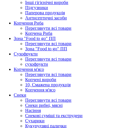
Інші гігієнічні вироби
Підгузники
Паперова продукція
Антисептичні засоби
Копчення Риба
Переглянути всі товари
Копчена Риба
Зона "Food to go" ПП
Переглянути всі товари
Зона "Food to go" ПП
Сухофрукти
Переглянути всі товари
сухофрукти
Копчення м'ясо
Переглянути всі товари
Копчені вироби
10, Смажена продукція
Копчення м'ясо
Снеки
Переглянути всі товари
Снеки рибні, мясні
Насіння
Снекові суміші та екструдери
Сухарики
Кукурудзяні пaлички