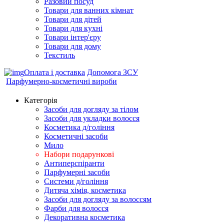
Разовий посуд
Товари для ванних кімнат
Товари для дітей
Товари для кухні
Товари інтер'єру
Товари для дому
Текстиль
Оплата і доставка
Допомога ЗСУ
Парфумерно-косметичні вироби
Категорія
Засоби для догляду за тілом
Засоби для укладки волосся
Косметика д/гоління
Косметичні засоби
Мило
Набори подарункові
Антиперспіранти
Парфумерні засоби
Системи д/гоління
Дитяча хімія, косметика
Засоби для догляду за волоссям
Фарби для волосся
Декоративна косметика