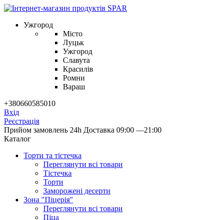
Ужгород
Місто
Луцьк
Ужгород
Славута
Красилів
Ромни
Вараш
+380660585010
Вхід
Реєстрація
Прийом замовлень 24h
Доставка 09:00 —21:00
Каталог
Торти та тістечка
Переглянути всі товари
Тістечка
Торти
Заморожені десерти
Зона "Піцерія"
Переглянути всі товари
Піца