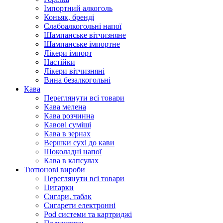
Імпортний алкоголь
Коньяк, бренді
Слабоалкогольні напої
Шампанське вітчизняне
Шампанське імпортне
Лікери імпорт
Настійки
Лікери вітчизняні
Вина безалкогольні
Кава
Переглянути всі товари
Кава мелена
Кава розчинна
Кавові суміші
Кава в зернах
Вершки сухі до кави
Шоколадні напої
Кава в капсулах
Тютюнові вироби
Переглянути всі товари
Цигарки
Сигари, табак
Сигарети електронні
Pod системи та картриджі