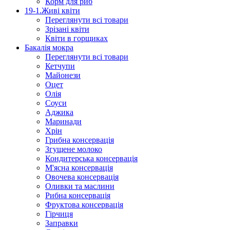
Корм для риб
19-1.Живі квіти
Переглянути всі товари
Зрізані квіти
Квіти в горщиках
Бакалія мокра
Переглянути всі товари
Кетчупи
Майонези
Оцет
Олія
Соуси
Аджика
Маринади
Хрін
Грибна консервація
Згущене молоко
Кондитерська консервація
М'ясна консервація
Овочева консервація
Оливки та маслини
Рибна консервація
Фруктова консервація
Гірчиця
Заправки