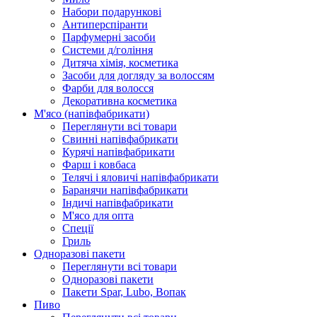
Набори подарункові
Антиперспіранти
Парфумерні засоби
Системи д/гоління
Дитяча хімія, косметика
Засоби для догляду за волоссям
Фарби для волосся
Декоративна косметика
М'ясо (напiвфабрикати)
Переглянути всі товари
Свиннi напiвфабрикати
Курячi напiвфабрикати
Фарш i ковбаса
Телячi i яловичi напiвфабрикати
Баранячи напiвфабрикати
Iндичi напiвфабрикати
М'ясо для опта
Спеції
Гриль
Одноразові пакети
Переглянути всі товари
Одноразові пакети
Пакети Spar, Lubo, Вопак
Пиво