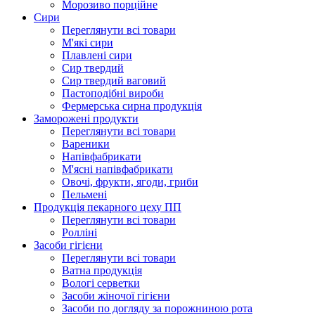
Морозиво порційне
Сири
Переглянути всі товари
М'які сири
Плавлені сири
Сир твердий
Сир твердий ваговий
Пастоподібні вироби
Фермерська сирна продукція
Заморожені продукти
Переглянути всі товари
Вареники
Напівфабрикати
М'ясні напівфабрикати
Овочі, фрукти, ягоди, гриби
Пельмені
Продукцiя пекарного цеху ПП
Переглянути всі товари
Ролліні
Засоби гігієни
Переглянути всі товари
Ватна продукція
Вологi серветки
Засоби жіночої гігієни
Засоби по догляду за порожниною рота