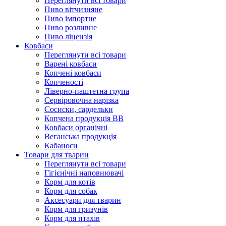
Переглянути всі товари
Пиво вітчизняне
Пиво імпортне
Пиво розливне
Пиво ліцензія
Ковбаси
Переглянути всі товари
Варені ковбаси
Копчені ковбаси
Копченості
Ліверно-паштетна група
Сервіровочна нарізка
Сосиски, сардельки
Копчена продукція ВВ
Ковбаси органічні
Веганська продукція
Кабаноси
Товари для тварин
Переглянути всі товари
Гігієнічні наповнювачі
Корм для котів
Корм для собак
Аксесуари для тварин
Корм для гризунів
Корм для птахів