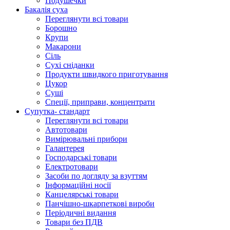
Подушечки
Бакалія суха
Переглянути всі товари
Борошно
Крупи
Макарони
Сіль
Сухі сніданки
Продукти швидкого приготування
Цукор
Суші
Спеції, приправи, концентрати
Супутка- стандарт
Переглянути всі товари
Автотовари
Вимірювальні прибори
Галантерея
Господарські товари
Електротовари
Засоби по догляду за взуттям
Інформаційні носії
Канцелярські товари
Панчішно-шкарпеткові вироби
Періодичні видання
Товари без ПДВ