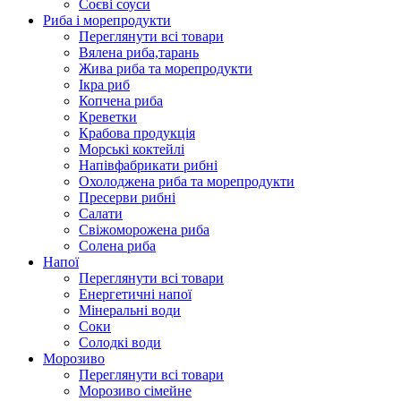
Соєві соуси
Риба і морепродукти
Переглянути всі товари
Вялена риба,тарань
Жива риба та морепродукти
Ікра риб
Копчена риба
Крeветки
Крабова продукція
Морські коктейлi
Напівфабрикати рибні
Охолоджена риба та морепродукти
Пресерви рибні
Сaлати
Свіжоморожена риба
Солена риба
Напої
Переглянути всі товари
Енергетичні напої
Мінеральні води
Соки
Солодкі води
Морозиво
Переглянути всі товари
Морозиво сімейне