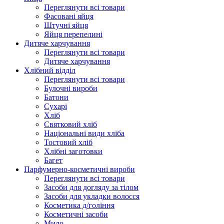
Переглянути всі товари
Фасовані яйця
Штучні яйця
Яйця перепелині
Дитяче харчування
Переглянути всі товари
Дитяче харчування
Хлібний відділ
Переглянути всі товари
Булочні вироби
Батони
Сухарі
Хліб
Святковий хліб
Національні види хліба
Тостовий хліб
Хлібні заготовки
Багет
Парфумерно-косметичні вироби
Переглянути всі товари
Засоби для догляду за тілом
Засоби для укладки волосся
Косметика д/гоління
Косметичні засоби
Мило