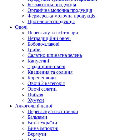
Безлактозна продукція
Органічна молочна продукція
Фермерська молочна продукція
Протеїнова продукція
Овочі
Переглянути всі товари
Нетрадиційнй овочі
Бобово-злакові
Гриби
Салатно-шпінатна зелень
Капустяні
Традиційнй овочі
Квашення та соління
Корeнеплоди
Овочі 2 категорія
Овочі салатні
Цибуля
Хумуси
Алкогольні напої
Переглянути всі товари
Бальзами
Вина України
Вина імпортні
Вермути
Горілка