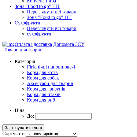
Копчена Риба
Зона "Food to go" ПП
Переглянути всі товари
Зона "Food to go" ПП
Сухофрукти
Переглянути всі товари
сухофрукти
Оплата і доставка
Допомога ЗСУ
Товари для тварин
Категорія
Гігієнічні наповнювачі
Корм для котів
Корм для собак
Аксесуари для тварин
Корм для гризунів
Корм для птахів
Корм для риб
Ціна
До:
Сортувати