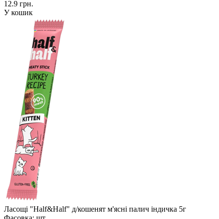
12.9 грн.
У кошик
Ласощі "Half&Half" д/кошенят м'ясні палич індичка 5г
Фасовка:
шт.