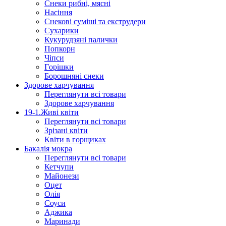
Снеки рибні, мясні
Насіння
Снекові суміші та екструдери
Сухарики
Кукурудзяні пaлички
Попкорн
Чіпси
Гoрішки
Борошняні снеки
Здорове харчування
Переглянути всі товари
Здорове харчування
19-1.Живі квіти
Переглянути всі товари
Зрізані квіти
Квіти в горщиках
Бакалія мокра
Переглянути всі товари
Кетчупи
Майонези
Оцет
Олія
Соуси
Аджика
Маринади