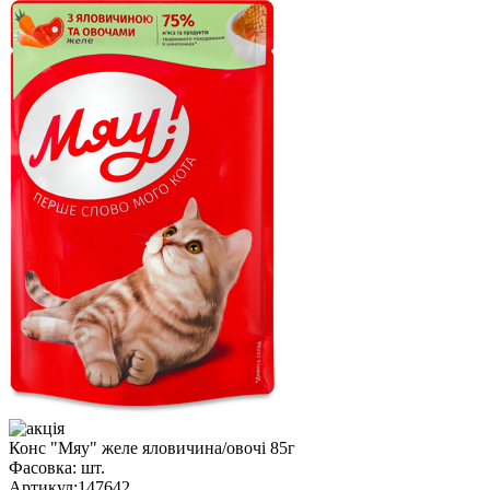
Конс "Мяу" желе яловичина/овочі 85г
Фасовка:
шт.
Артикул:
147642