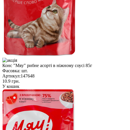
Конс "Мяу" рибне асорті в ніжному соусі 85г
Фасовка:
шт.
Артикул:
147648
10.9 грн.
У кошик