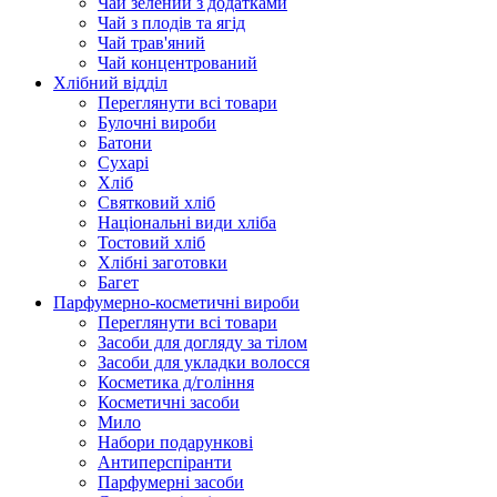
Чай зелений з додатками
Чай з плодів та ягід
Чай трав'яний
Чай концентрований
Хлібний відділ
Переглянути всі товари
Булочні вироби
Батони
Сухарі
Хліб
Святковий хліб
Національні види хліба
Тостовий хліб
Хлібні заготовки
Багет
Парфумерно-косметичні вироби
Переглянути всі товари
Засоби для догляду за тілом
Засоби для укладки волосся
Косметика д/гоління
Косметичні засоби
Мило
Набори подарункові
Антиперспіранти
Парфумерні засоби