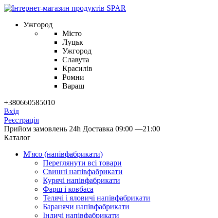
Ужгород
Місто
Луцьк
Ужгород
Славута
Красилів
Ромни
Вараш
+380660585010
Вхід
Реєстрація
Прийом замовлень 24h
Доставка 09:00 —21:00
Каталог
М'ясо (напiвфабрикати)
Переглянути всі товари
Свиннi напiвфабрикати
Курячi напiвфабрикати
Фарш i ковбаса
Телячi i яловичi напiвфабрикати
Баранячи напiвфабрикати
Iндичi напiвфабрикати