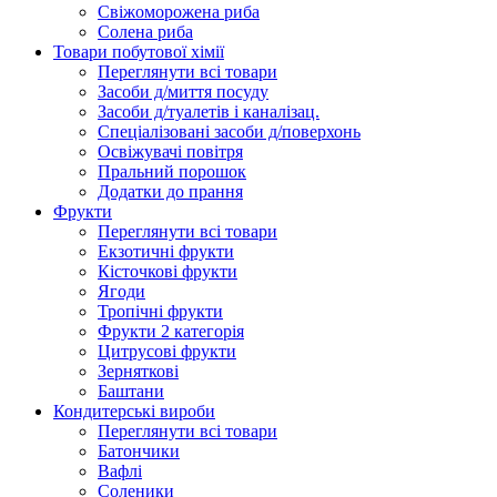
Свіжоморожена риба
Солена риба
Товари побутової хімії
Переглянути всі товари
Засоби д/миття посуду
Засоби д/туалетів і каналізац.
Спеціалізовані засоби д/поверхонь
Освіжувачі повітря
Пральний порошок
Додатки до прання
Фрукти
Переглянути всі товари
Екзoтичні фрукти
Кісточкові фрукти
Ягоди
Тропічні фрукти
Фрукти 2 категорія
Цитрусові фрукти
Зерняткові
Баштани
Кондитерські вироби
Переглянути всі товари
Батончики
Вафлі
Соленики