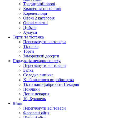
Традиційнй овочі
Квашення та соління
Корeнеплоди
Овочі 2 категорія
Овочі салатні
Цибуля
Хумуси
Торти та тістечка
Переглянути всі товари
Тістечка
Торти
Заморожені десерти
Продукцiя пекарного цеху
Переглянути всі товари
Булка
Солодка випiчка
Хлiб власного виробництва
Тiсто напiвфабрикати Пекарня
Пончики
Допік пекарня
10, Буковель
Яйця
Переглянути всі товари
Фасовані яйця
Штучні яйця