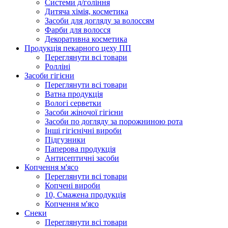
Системи д/гоління
Дитяча хімія, косметика
Засоби для догляду за волоссям
Фарби для волосся
Декоративна косметика
Продукцiя пекарного цеху ПП
Переглянути всі товари
Ролліні
Засоби гігієни
Переглянути всі товари
Ватна продукція
Вологi серветки
Засоби жіночої гігієни
Засоби по догляду за порожниною рота
Інші гігієнічні вироби
Підгузники
Паперова продукція
Антисептичні засоби
Копчення м'ясо
Переглянути всі товари
Копчені вироби
10, Смажена продукція
Копчення м'ясо
Снеки
Переглянути всі товари