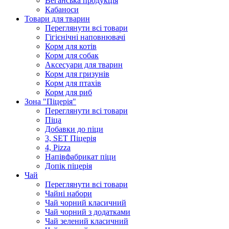
Веганська продукція
Кабаноси
Товари для тварин
Переглянути всі товари
Гігієнічні наповнювачі
Корм для котів
Корм для собак
Аксесуари для тварин
Корм для гризунів
Корм для птахів
Корм для риб
Зона "Піцерія"
Переглянути всі товари
Піца
Добавки до піци
3, SET Піцерія
4, Pizza
Напівфабрикат піци
Допік піцерія
Чай
Переглянути всі товари
Чайні набори
Чай чорний класичний
Чай чорний з додатками
Чай зелений класичний