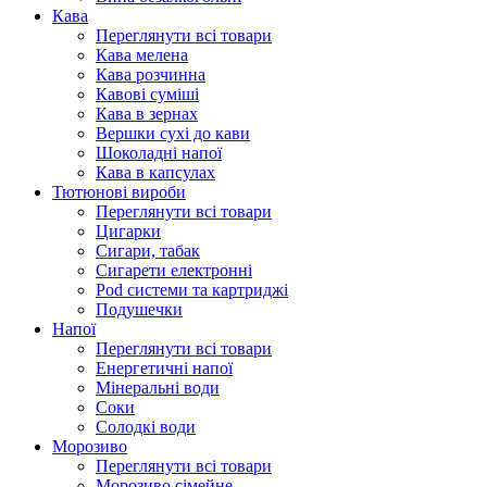
Кава
Переглянути всі товари
Кава мелена
Кава розчинна
Кавові суміші
Кава в зернах
Вершки сухі до кави
Шоколадні напої
Кава в капсулах
Тютюнові вироби
Переглянути всі товари
Цигарки
Сигари, табак
Сигарети електронні
Pod системи та картриджі
Подушечки
Напої
Переглянути всі товари
Енергетичні напої
Мінеральні води
Соки
Солодкі води
Морозиво
Переглянути всі товари
Морозиво сімейне