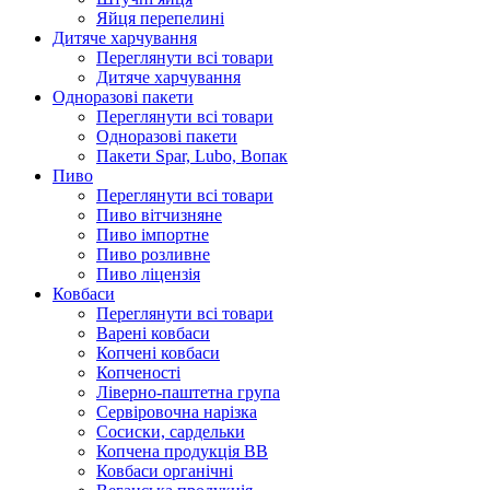
Яйця перепелині
Дитяче харчування
Переглянути всі товари
Дитяче харчування
Одноразові пакети
Переглянути всі товари
Одноразові пакети
Пакети Spar, Lubo, Вопак
Пиво
Переглянути всі товари
Пиво вітчизняне
Пиво імпортне
Пиво розливне
Пиво ліцензія
Ковбаси
Переглянути всі товари
Варені ковбаси
Копчені ковбаси
Копченості
Ліверно-паштетна група
Сервіровочна нарізка
Сосиски, сардельки
Копчена продукція ВВ
Ковбаси органічні