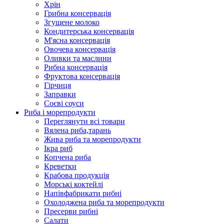
Хрін
Грибна консервація
Згущене молоко
Кондитерська консервація
М'ясна консервація
Овочева консервація
Оливки та маслини
Рибна консервація
Фруктова консервація
Гірчиця
Заправки
Соєві соуси
Риба і морепродукти
Переглянути всі товари
Вялена риба,тарань
Жива риба та морепродукти
Ікра риб
Копчена риба
Крeветки
Крабова продукція
Морські коктейлi
Напівфабрикати рибні
Охолоджена риба та морепродукти
Пресерви рибні
Сaлати