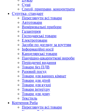
Цукор
Суші
Спеції, приправи, концентрати
Супутка- стандарт
Переглянути всі товари
Автотовари
Вимірювальні прибори
Галантерея
Господарські товари
Електротовари
Засоби по догляду за взуттям
Інформаційні носії
Канцелярські товари
Панчішно-шкарпеткові вироби
Періодичні видання
Товари без ПДВ
Разовий посуд
Товари для ванних кімнат
Товари для дітей
Товари для кухні
Товари інтер'єру
Товари для дому
Текстиль
Копчення Риба
Переглянути всі товари