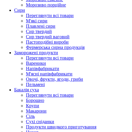
Морозиво порційне
Сири
Переглянути всі товари
М'які сири
Плавлені сири
Сир твердий
Сир твердий ваговий
Пастоподібні вироби
Фермерська сирна продукція
Заморожені продукти
Переглянути всі товари
Вареники
Напівфабрикати
М'ясні напівфабрикати
Овочі, фрукти, ягоди, гриби
Пельмені
Бакалія суха
Переглянути всі товари
Борошно
Крупи
Макарони
Сіль
Сухі сніданки
Продукти швидкого приготування