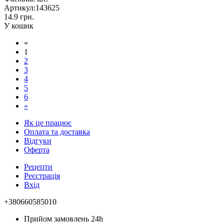
Артикул:
143625
14.9 грн.
У кошик
«
1
2
3
4
5
6
»
Як це працює
Оплата та доставка
Відгуки
Оферта
Рецепти
Реєстрація
Вхід
+380660585010
Прийом замовлень 24h