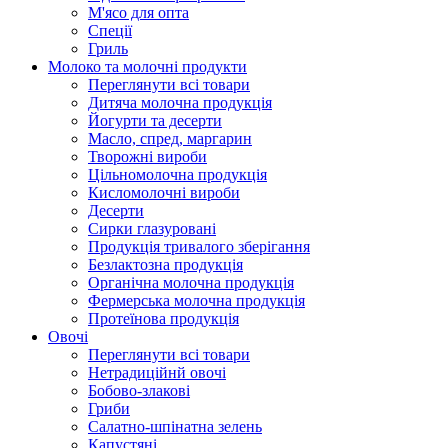
М'ясо для опта
Спеції
Гриль
Молоко та молочні продукти
Переглянути всі товари
Дитяча молочна продукція
Йогурти та десерти
Масло, спред, маргарин
Творожні вироби
Цільномолочна продукція
Кисломолочні вироби
Десерти
Сирки глазуровані
Продукція тривалого зберігання
Безлактозна продукція
Органічна молочна продукція
Фермерська молочна продукція
Протеїнова продукція
Овочі
Переглянути всі товари
Нетрадиційнй овочі
Бобово-злакові
Гриби
Салатно-шпінатна зелень
Капустяні