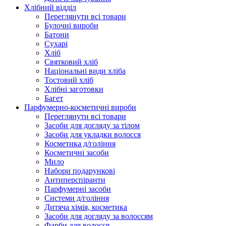
Хлібний відділ
Переглянути всі товари
Булочні вироби
Батони
Сухарі
Хліб
Святковий хліб
Національні види хліба
Тостовий хліб
Хлібні заготовки
Багет
Парфумерно-косметичні вироби
Переглянути всі товари
Засоби для догляду за тілом
Засоби для укладки волосся
Косметика д/гоління
Косметичні засоби
Мило
Набори подарункові
Антиперспіранти
Парфумерні засоби
Системи д/гоління
Дитяча хімія, косметика
Засоби для догляду за волоссям
Фарби для волосся