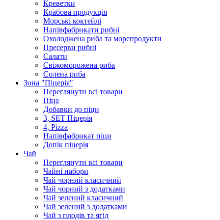
Крeветки
Крабова продукція
Морські коктейлi
Напівфабрикати рибні
Охолоджена риба та морепродукти
Пресерви рибні
Сaлати
Свіжоморожена риба
Солена риба
Зона "Піцерія"
Переглянути всі товари
Піца
Добавки до піци
3, SET Піцерія
4, Pizza
Напівфабрикат піци
Допік піцерія
Чай
Переглянути всі товари
Чайні набори
Чай чорний класичний
Чай чорний з додатками
Чай зелений класичний
Чай зелений з додатками
Чай з плодів та ягід