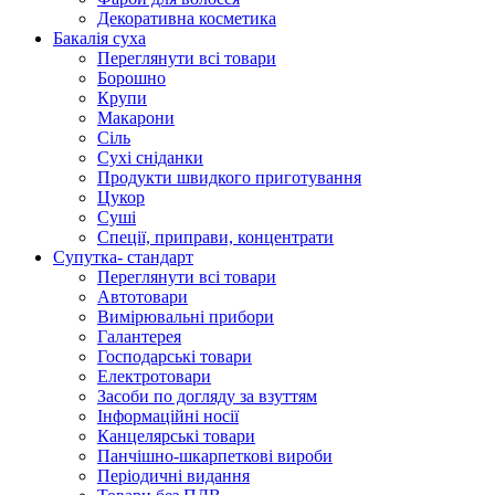
Декоративна косметика
Бакалія суха
Переглянути всі товари
Борошно
Крупи
Макарони
Сіль
Сухі сніданки
Продукти швидкого приготування
Цукор
Суші
Спеції, приправи, концентрати
Супутка- стандарт
Переглянути всі товари
Автотовари
Вимірювальні прибори
Галантерея
Господарські товари
Електротовари
Засоби по догляду за взуттям
Інформаційні носії
Канцелярські товари
Панчішно-шкарпеткові вироби
Періодичні видання