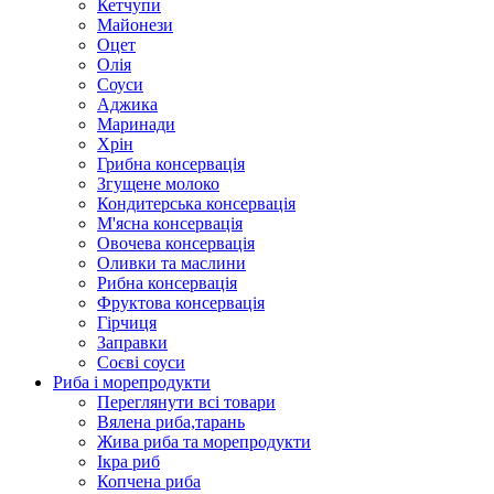
Кетчупи
Майонези
Оцет
Олія
Соуси
Аджика
Маринади
Хрін
Грибна консервація
Згущене молоко
Кондитерська консервація
М'ясна консервація
Овочева консервація
Оливки та маслини
Рибна консервація
Фруктова консервація
Гірчиця
Заправки
Соєві соуси
Риба і морепродукти
Переглянути всі товари
Вялена риба,тарань
Жива риба та морепродукти
Ікра риб
Копчена риба