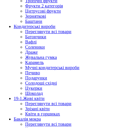
Тропічні фрукти
Фрукти 2 категорія
Цитрусові фрукти
Зерняткові
Баштани
Кондитерські вироби
Переглянути всі товари
Батончики
Вафлі
Соленики
Драже
Жувальнa гумка
Карамель
Мучні кондитерські вироби
Печиво
Подарунки
Солодощі східні
Цукерки
Шоколад
19-1.Живі квіти
Переглянути всі товари
Зрізані квіти
Квіти в горщиках
Бакалія мокра
Переглянути всі товари