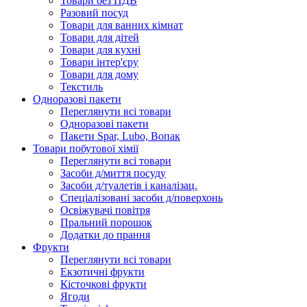
Товари без ПДВ
Разовий посуд
Товари для ванних кімнат
Товари для дітей
Товари для кухні
Товари інтер'єру
Товари для дому
Текстиль
Одноразові пакети
Переглянути всі товари
Одноразові пакети
Пакети Spar, Lubo, Вопак
Товари побутової хімії
Переглянути всі товари
Засоби д/миття посуду
Засоби д/туалетів і каналізац.
Спеціалізовані засоби д/поверхонь
Освіжувачі повітря
Пральний порошок
Додатки до прання
Фрукти
Переглянути всі товари
Екзoтичні фрукти
Кісточкові фрукти
Ягоди