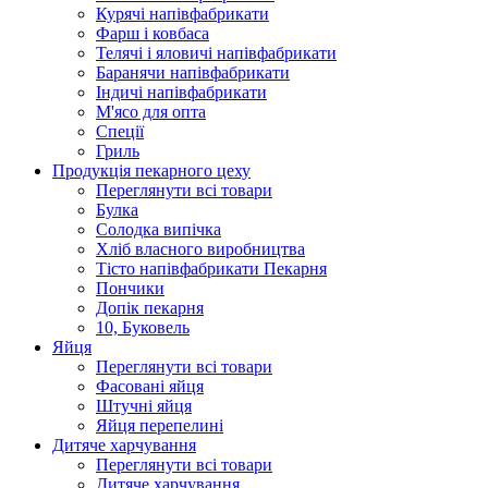
Курячi напiвфабрикати
Фарш i ковбаса
Телячi i яловичi напiвфабрикати
Баранячи напiвфабрикати
Iндичi напiвфабрикати
М'ясо для опта
Спеції
Гриль
Продукцiя пекарного цеху
Переглянути всі товари
Булка
Солодка випiчка
Хлiб власного виробництва
Тiсто напiвфабрикати Пекарня
Пончики
Допік пекарня
10, Буковель
Яйця
Переглянути всі товари
Фасовані яйця
Штучні яйця
Яйця перепелині
Дитяче харчування
Переглянути всі товари
Дитяче харчування