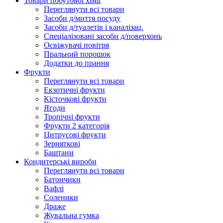
Товари побутової хімії
Переглянути всі товари
Засоби д/миття посуду
Засоби д/туалетів і каналізац.
Спеціалізовані засоби д/поверхонь
Освіжувачі повітря
Пральний порошок
Додатки до прання
Фрукти
Переглянути всі товари
Екзoтичні фрукти
Кісточкові фрукти
Ягоди
Тропічні фрукти
Фрукти 2 категорія
Цитрусові фрукти
Зерняткові
Баштани
Кондитерські вироби
Переглянути всі товари
Батончики
Вафлі
Соленики
Драже
Жувальнa гумка