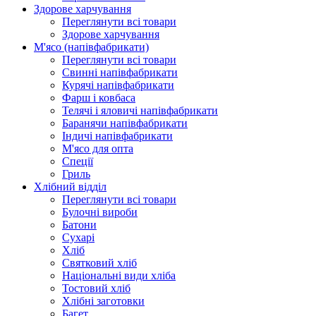
Здорове харчування
Переглянути всі товари
Здорове харчування
М'ясо (напiвфабрикати)
Переглянути всі товари
Свиннi напiвфабрикати
Курячi напiвфабрикати
Фарш i ковбаса
Телячi i яловичi напiвфабрикати
Баранячи напiвфабрикати
Iндичi напiвфабрикати
М'ясо для опта
Спеції
Гриль
Хлібний відділ
Переглянути всі товари
Булочні вироби
Батони
Сухарі
Хліб
Святковий хліб
Національні види хліба
Тостовий хліб
Хлібні заготовки
Багет