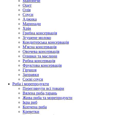
Майонези
Оцет
Олія
Соуси
Аджика
Маринади
Хрін
Грибна консервація
Згущене молоко
Кондитерська консервація
М'ясна консервація
Овочева консервація
Оливки та маслини
Рибна консервація
Фруктова консервація
Гірчиця
Заправки
Соєві соуси
Риба і морепродукти
Переглянути всі товари
Вялена риба,тарань
Жива риба та морепродукти
Ікра риб
Копчена риба
Крeветки