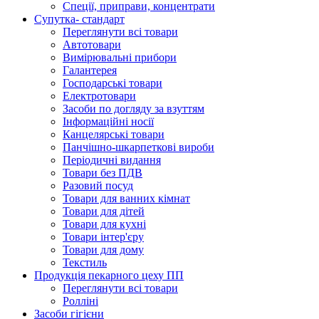
Спеції, приправи, концентрати
Супутка- стандарт
Переглянути всі товари
Автотовари
Вимірювальні прибори
Галантерея
Господарські товари
Електротовари
Засоби по догляду за взуттям
Інформаційні носії
Канцелярські товари
Панчішно-шкарпеткові вироби
Періодичні видання
Товари без ПДВ
Разовий посуд
Товари для ванних кімнат
Товари для дітей
Товари для кухні
Товари інтер'єру
Товари для дому
Текстиль
Продукцiя пекарного цеху ПП
Переглянути всі товари
Ролліні
Засоби гігієни