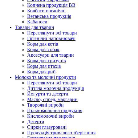
Копчена продукція ВВ
Ковбаси органічні
Веганська продукція
Кабаноси
Товари для тварин
Переглянути всі товари
Гігієнічні наповнювачі
Корм для котів
Корм для собак
Аксесуари для тварин
Корм для гризунів
Корм для птахів
Корм для риб
Молоко та молочні продукти
Переглянути всі товари
Дитяча молочна продукція
Йогурти та десерти
Масло, спред, маргарин
Творожні вироби
Цільномолочна продукція
Кисломолочні вироби
Десерти
Сирки глазуровані
Продукція тривалого зберігання