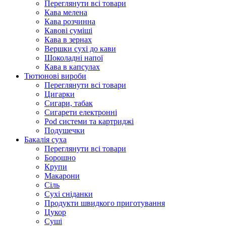
Переглянути всі товари
Кава мелена
Кава розчинна
Кавові суміші
Кава в зернах
Вершки сухі до кави
Шоколадні напої
Кава в капсулах
Тютюнові вироби
Переглянути всі товари
Цигарки
Сигари, табак
Сигарети електронні
Pod системи та картриджі
Подушечки
Бакалія суха
Переглянути всі товари
Борошно
Крупи
Макарони
Сіль
Сухі сніданки
Продукти швидкого приготування
Цукор
Суші