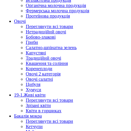
Безлактозна продукція
Органічна молочна продукція
Фермерська молочна продукція
Протеїнова продукція
Овочі
Переглянути всі товари
Нетрадиційнй овочі
Бобово-злакові
Гриби
Салатно-шпінатна зелень
Капустяні
Традиційнй овочі
Квашення та соління
Корeнеплоди
Овочі 2 категорія
Овочі салатні
Цибуля
Хумуси
19-1.Живі квіти
Переглянути всі товари
Зрізані квіти
Квіти в горщиках
Бакалія мокра
Переглянути всі товари
Кетчупи