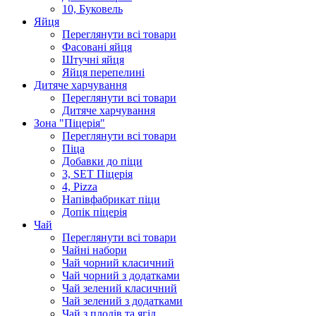
10, Буковель
Яйця
Переглянути всі товари
Фасовані яйця
Штучні яйця
Яйця перепелині
Дитяче харчування
Переглянути всі товари
Дитяче харчування
Зона "Піцерія"
Переглянути всі товари
Піца
Добавки до піци
3, SET Піцерія
4, Pizza
Напівфабрикат піци
Допік піцерія
Чай
Переглянути всі товари
Чайні набори
Чай чорний класичний
Чай чорний з додатками
Чай зелений класичний
Чай зелений з додатками
Чай з плодів та ягід