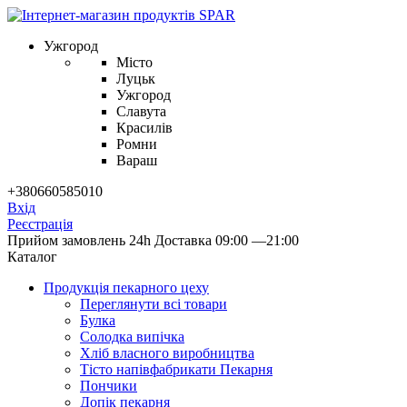
Ужгород
Місто
Луцьк
Ужгород
Славута
Красилів
Ромни
Вараш
+380660585010
Вхід
Реєстрація
Прийом замовлень 24h
Доставка 09:00 —21:00
Каталог
Продукцiя пекарного цеху
Переглянути всі товари
Булка
Солодка випiчка
Хлiб власного виробництва
Тiсто напiвфабрикати Пекарня
Пончики
Допік пекарня