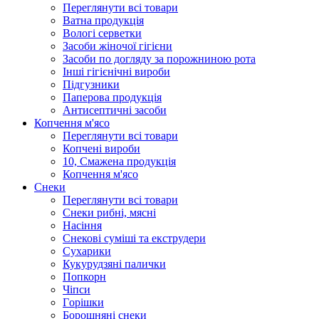
Переглянути всі товари
Ватна продукція
Вологi серветки
Засоби жіночої гігієни
Засоби по догляду за порожниною рота
Інші гігієнічні вироби
Підгузники
Паперова продукція
Антисептичні засоби
Копчення м'ясо
Переглянути всі товари
Копчені вироби
10, Смажена продукція
Копчення м'ясо
Снеки
Переглянути всі товари
Снеки рибні, мясні
Насіння
Снекові суміші та екструдери
Сухарики
Кукурудзяні пaлички
Попкорн
Чіпси
Гoрішки
Борошняні снеки