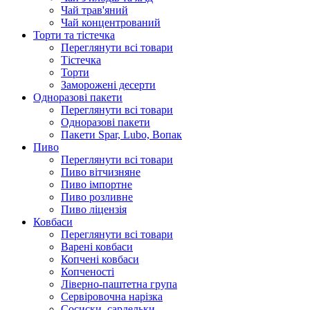
Чай трав'яний
Чай концентрований
Торти та тістечка
Переглянути всі товари
Тістечка
Торти
Заморожені десерти
Одноразові пакети
Переглянути всі товари
Одноразові пакети
Пакети Spar, Lubo, Вопак
Пиво
Переглянути всі товари
Пиво вітчизняне
Пиво імпортне
Пиво розливне
Пиво ліцензія
Ковбаси
Переглянути всі товари
Варені ковбаси
Копчені ковбаси
Копченості
Ліверно-паштетна група
Сервіровочна нарізка
Сосиски, сардельки