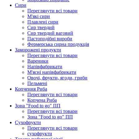
Сири
Переглянути всі товари
М'які сири
Плавлені сири
Сир твердий
Сир твердий ваговий
Пастоподібні вироби
Фермерська сирна продукція
Заморожені продукти
Переглянути всі товари
Вареники
Напівфабрикати
М'ясні напівфабрикати
Овочі, фрукти, ягоди, гриби
Пельмені
Копчення Риба
Переглянути всі товари
Копчена Риба
Зона "Food to go" ПП
Переглянути всі товари
Зона "Food to go" ПП
Сухофрукти
Переглянути всі товари
сухофрукти