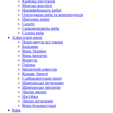
Крабова продукція
Морські коктейлi
Напівфабрикати рибні
Охолоджена риба та морепродукти
Пресерви рибні
Сaлати
Свіжоморожена риба
Солена риба
Алкогольні напої
Переглянути всі товари
Бальзами
Вина України
Вина імпортні
Вермути
Горілка
Імпортний алкоголь
Коньяк, бренді
Слабоалкогольні напої
Шампанське вітчизняне
Шампанське імпортне
Лікери імпорт
Настійки
Лікери вітчизняні
Вина безалкогольні
Кава