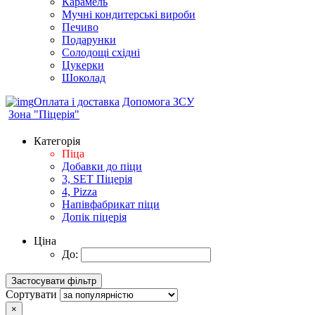
Карамель
Мучні кондитерські вироби
Печиво
Подарунки
Солодощі східні
Цукерки
Шоколад
Оплата і доставка
Допомога ЗСУ
Зона "Піцерія"
Категорія
Піца
Добавки до піци
3, SET Піцерія
4, Pizza
Напівфабрикат піци
Допік піцерія
Ціна
До:
Сортувати
×