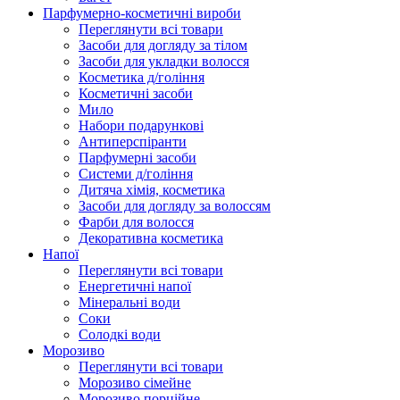
Парфумерно-косметичні вироби
Переглянути всі товари
Засоби для догляду за тілом
Засоби для укладки волосся
Косметика д/гоління
Косметичні засоби
Мило
Набори подарункові
Антиперспіранти
Парфумерні засоби
Системи д/гоління
Дитяча хімія, косметика
Засоби для догляду за волоссям
Фарби для волосся
Декоративна косметика
Напої
Переглянути всі товари
Енергетичні напої
Мінеральні води
Соки
Солодкі води
Морозиво
Переглянути всі товари
Морозиво сімейне
Морозиво порційне