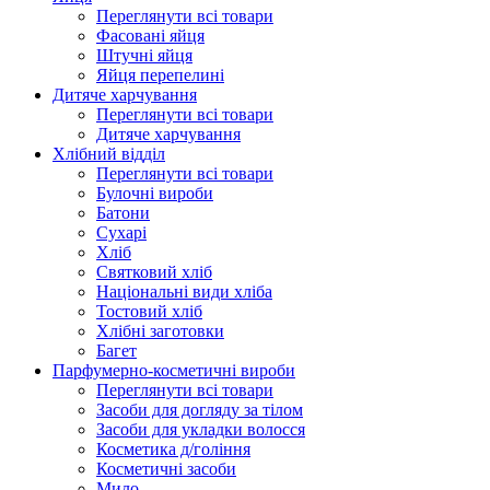
Переглянути всі товари
Фасовані яйця
Штучні яйця
Яйця перепелині
Дитяче харчування
Переглянути всі товари
Дитяче харчування
Хлібний відділ
Переглянути всі товари
Булочні вироби
Батони
Сухарі
Хліб
Святковий хліб
Національні види хліба
Тостовий хліб
Хлібні заготовки
Багет
Парфумерно-косметичні вироби
Переглянути всі товари
Засоби для догляду за тілом
Засоби для укладки волосся
Косметика д/гоління
Косметичні засоби
Мило