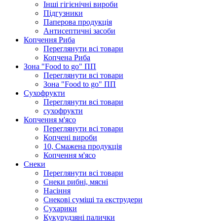
Інші гігієнічні вироби
Підгузники
Паперова продукція
Антисептичні засоби
Копчення Риба
Переглянути всі товари
Копчена Риба
Зона "Food to go" ПП
Переглянути всі товари
Зона "Food to go" ПП
Сухофрукти
Переглянути всі товари
сухофрукти
Копчення м'ясо
Переглянути всі товари
Копчені вироби
10, Смажена продукція
Копчення м'ясо
Снеки
Переглянути всі товари
Снеки рибні, мясні
Насіння
Снекові суміші та екструдери
Сухарики
Кукурудзяні пaлички