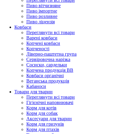
Переглянути всі товари
Пиво вітчизняне
Пиво імпортне
Пиво розливне
Пиво ліцензія
Ковбаси
Переглянути всі товари
Варені ковбаси
Копчені ковбаси
Копченості
Ліверно-паштетна група
Сервіровочна нарізка
Сосиски, сардельки
Копчена продукція ВВ
Ковбаси органічні
Веганська продукція
Кабаноси
Товари для тварин
Переглянути всі товари
Гігієнічні наповнювачі
Корм для котів
Корм для собак
Аксесуари для тварин
Корм для гризунів
Корм для птахів