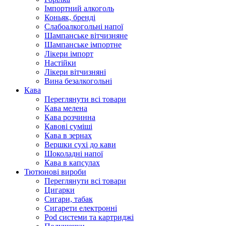
Імпортний алкоголь
Коньяк, бренді
Слабоалкогольні напої
Шампанське вітчизняне
Шампанське імпортне
Лікери імпорт
Настійки
Лікери вітчизняні
Вина безалкогольні
Кава
Переглянути всі товари
Кава мелена
Кава розчинна
Кавові суміші
Кава в зернах
Вершки сухі до кави
Шоколадні напої
Кава в капсулах
Тютюнові вироби
Переглянути всі товари
Цигарки
Сигари, табак
Сигарети електронні
Pod системи та картриджі