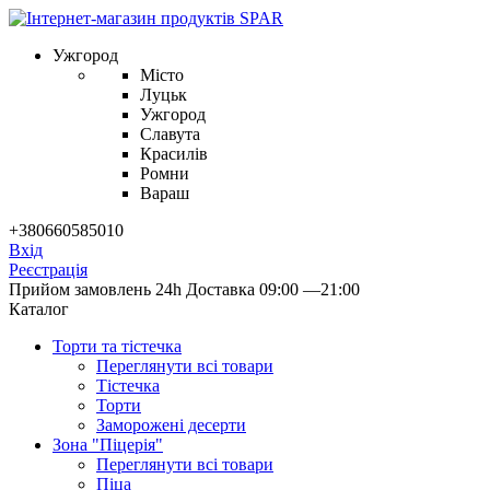
Ужгород
Місто
Луцьк
Ужгород
Славута
Красилів
Ромни
Вараш
+380660585010
Вхід
Реєстрація
Прийом замовлень 24h
Доставка 09:00 —21:00
Каталог
Торти та тістечка
Переглянути всі товари
Тістечка
Торти
Заморожені десерти
Зона "Піцерія"
Переглянути всі товари
Піца