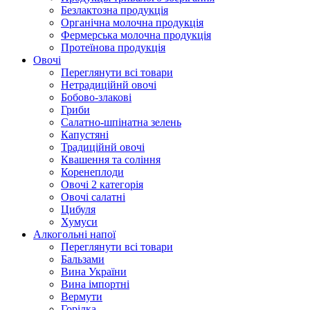
Безлактозна продукція
Органічна молочна продукція
Фермерська молочна продукція
Протеїнова продукція
Овочі
Переглянути всі товари
Нетрадиційнй овочі
Бобово-злакові
Гриби
Салатно-шпінатна зелень
Капустяні
Традиційнй овочі
Квашення та соління
Корeнеплоди
Овочі 2 категорія
Овочі салатні
Цибуля
Хумуси
Алкогольні напої
Переглянути всі товари
Бальзами
Вина України
Вина імпортні
Вермути
Горілка