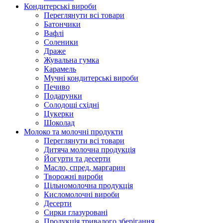
Кондитерські вироби
Переглянути всі товари
Батончики
Вафлі
Соленики
Драже
Жувальнa гумка
Карамель
Мучні кондитерські вироби
Печиво
Подарунки
Солодощі східні
Цукерки
Шоколад
Молоко та молочні продукти
Переглянути всі товари
Дитяча молочна продукція
Йогурти та десерти
Масло, спред, маргарин
Творожні вироби
Цільномолочна продукція
Кисломолочні вироби
Десерти
Сирки глазуровані
Продукція тривалого зберігання