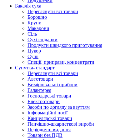
Подушечки
Бакалія суха
Переглянути всі товари
Борошно
Крупи
Макарони
Сіль
Сухі сніданки
Продукти швидкого приготування
Цукор
Суші
Спеції, приправи, концентрати
Супутка- стандарт
Переглянути всі товари
Автотовари
Вимірювальні прибори
Галантерея
Господарські товари
Електротовари
Засоби по догляду за взуттям
Інформаційні носії
Канцелярські товари
Панчішно-шкарпеткові вироби
Періодичні видання
Товари без ПДВ