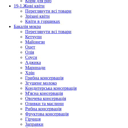
Корм для риб
19-1.Живі квіти
Переглянути всі товари
Зрізані квіти
Квіти в горщиках
Бакалія мокра
Переглянути всі товари
Кетчупи
Майонези
Оцет
Олія
Соуси
Аджика
Маринади
Хрін
Грибна консервація
Згущене молоко
Кондитерська консервація
М'ясна консервація
Овочева консервація
Оливки та маслини
Рибна консервація
Фруктова консервація
Гірчиця
Заправки