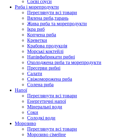
Соєві соуси
Риба і морепродукти
Переглянути всі товари
Вялена риба,тарань
Жива риба та морепродукти
Ікра риб
Копчена риба
Крeветки
Крабова продукція
Морські коктейлi
Напівфабрикати рибні
Охолоджена риба та морепродукти
Пресерви рибні
Сaлати
Свіжоморожена риба
Солена риба
Напої
Переглянути всі товари
Енергетичні напої
Мінеральні води
Соки
Солодкі води
Морозиво
Переглянути всі товари
Морозиво сімейне