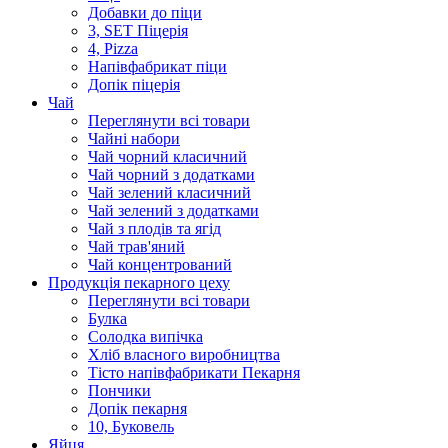
Добавки до піци
3, SET Піцерія
4, Pizza
Напівфабрикат піци
Допік піцерія
Чай
Переглянути всі товари
Чайні набори
Чай чорний класичний
Чай чорний з додатками
Чай зелений класичний
Чай зелений з додатками
Чай з плодів та ягід
Чай трав'яний
Чай концентрований
Продукцiя пекарного цеху
Переглянути всі товари
Булка
Солодка випiчка
Хлiб власного виробництва
Тiсто напiвфабрикати Пекарня
Пончики
Допік пекарня
10, Буковель
Яйця