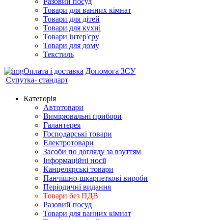
Разовий посуд
Товари для ванних кімнат
Товари для дітей
Товари для кухні
Товари інтер'єру
Товари для дому
Текстиль
Оплата і доставка
Допомога ЗСУ
Супутка- стандарт
Категорія
Автотовари
Вимірювальні прибори
Галантерея
Господарські товари
Електротовари
Засоби по догляду за взуттям
Інформаційні носії
Канцелярські товари
Панчішно-шкарпеткові вироби
Періодичні видання
Товари без ПДВ
Разовий посуд
Товари для ванних кімнат