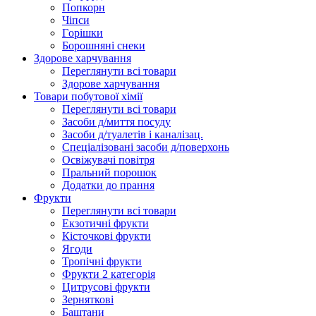
Попкорн
Чіпси
Гoрішки
Борошняні снеки
Здорове харчування
Переглянути всі товари
Здорове харчування
Товари побутової хімії
Переглянути всі товари
Засоби д/миття посуду
Засоби д/туалетів і каналізац.
Спеціалізовані засоби д/поверхонь
Освіжувачі повітря
Пральний порошок
Додатки до прання
Фрукти
Переглянути всі товари
Екзoтичні фрукти
Кісточкові фрукти
Ягоди
Тропічні фрукти
Фрукти 2 категорія
Цитрусові фрукти
Зерняткові
Баштани