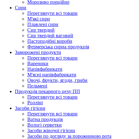
Морозиво порційне
Сири
Переглянути всі товари
М'які сири
Плавлені сири
Сир твердий
Сир твердий ваговий
Пастоподібні вироби
Фермерська сирна продукція
Заморожені продукти
Переглянути всі товари
Вареники
Напівфабрикати
М'ясні напівфабрикати
Овочі, фрукти, ягоди, гриби
Пельмені
Продукцiя пекарного цеху ПП
Переглянути всі товари
Ролліні
Засоби гігієни
Переглянути всі товари
Ватна продукція
Вологi серветки
Засоби жіночої гігієни
Засоби по догляду за порожниною рота