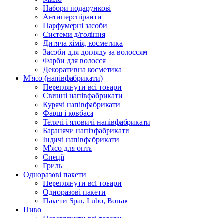
Набори подарункові
Антиперспіранти
Парфумерні засоби
Системи д/гоління
Дитяча хімія, косметика
Засоби для догляду за волоссям
Фарби для волосся
Декоративна косметика
М'ясо (напiвфабрикати)
Переглянути всі товари
Свиннi напiвфабрикати
Курячi напiвфабрикати
Фарш i ковбаса
Телячi i яловичi напiвфабрикати
Баранячи напiвфабрикати
Iндичi напiвфабрикати
М'ясо для опта
Спеції
Гриль
Одноразові пакети
Переглянути всі товари
Одноразові пакети
Пакети Spar, Lubo, Вопак
Пиво