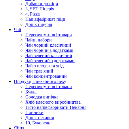
Добавки до піци
3, SET Піцерія
4, Pizza
Напівфабрикат піци
Допік піцерія
Чай
Переглянути всі товари
Чайні набори
Чай чорний класичний
Чай чорний з додатками
Чай зелений класичний
Чай зелений з додатками
Чай з плодів та ягід
Чай трав'яний
Чай концентрований
Продукцiя пекарного цеху
Переглянути всі товари
Булка
Солодка випiчка
Хлiб власного виробництва
Тiсто напiвфабрикати Пекарня
Пончики
Допік пекарня
10, Буковель
Яйця