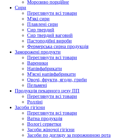
Морозиво порційне
Сири
Переглянути всі товари
М'які сири
Плавлені сири
Сир твердий
Сир твердий ваговий
Пастоподібні вироби
Фермерська сирна продукція
Заморожені продукти
Переглянути всі товари
Вареники
Напівфабрикати
М'ясні напівфабрикати
Овочі, фрукти, ягоди, гриби
Пельмені
Продукцiя пекарного цеху ПП
Переглянути всі товари
Ролліні
Засоби гігієни
Переглянути всі товари
Ватна продукція
Вологi серветки
Засоби жіночої гігієни
Засоби по догляду за порожниною рота