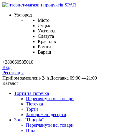
Ужгород
Місто
Луцьк
Ужгород
Славута
Красилів
Ромни
Вараш
+380660585010
Вхід
Реєстрація
Прийом замовлень 24h
Доставка 09:00 —21:00
Каталог
Торти та тістечка
Переглянути всі товари
Тістечка
Торти
Заморожені десерти
Зона "Піцерія"
Переглянути всі товари
Піца