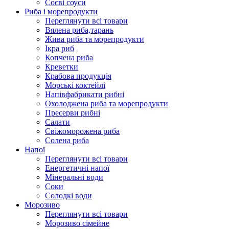
Соєві соуси
Риба і морепродукти
Переглянути всі товари
Вялена риба,тарань
Жива риба та морепродукти
Ікра риб
Копчена риба
Крeветки
Крабова продукція
Морські коктейлi
Напівфабрикати рибні
Охолоджена риба та морепродукти
Пресерви рибні
Сaлати
Свіжоморожена риба
Солена риба
Напої
Переглянути всі товари
Енергетичні напої
Мінеральні води
Соки
Солодкі води
Морозиво
Переглянути всі товари
Морозиво сімейне