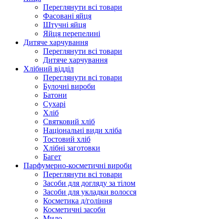
Переглянути всі товари
Фасовані яйця
Штучні яйця
Яйця перепелині
Дитяче харчування
Переглянути всі товари
Дитяче харчування
Хлібний відділ
Переглянути всі товари
Булочні вироби
Батони
Сухарі
Хліб
Святковий хліб
Національні види хліба
Тостовий хліб
Хлібні заготовки
Багет
Парфумерно-косметичні вироби
Переглянути всі товари
Засоби для догляду за тілом
Засоби для укладки волосся
Косметика д/гоління
Косметичні засоби
Мило