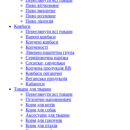
Переглянути всі товари
Пиво вітчизняне
Пиво імпортне
Пиво розливне
Пиво ліцензія
Ковбаси
Переглянути всі товари
Варені ковбаси
Копчені ковбаси
Копченості
Ліверно-паштетна група
Сервіровочна нарізка
Сосиски, сардельки
Копчена продукція ВВ
Ковбаси органічні
Веганська продукція
Кабаноси
Товари для тварин
Переглянути всі товари
Гігієнічні наповнювачі
Корм для котів
Корм для собак
Аксесуари для тварин
Корм для гризунів
Корм для птахів