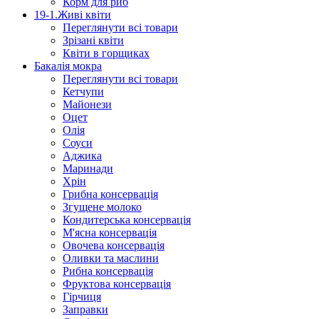
Корм для риб
19-1.Живі квіти
Переглянути всі товари
Зрізані квіти
Квіти в горщиках
Бакалія мокра
Переглянути всі товари
Кетчупи
Майонези
Оцет
Олія
Соуси
Аджика
Маринади
Хрін
Грибна консервація
Згущене молоко
Кондитерська консервація
М'ясна консервація
Овочева консервація
Оливки та маслини
Рибна консервація
Фруктова консервація
Гірчиця
Заправки