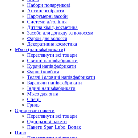
Набори подарункові
Антиперспіранти
Парфумерні засоби
Системи д/гоління
Дитяча хімія, косметика
Засоби для догляду за волоссям
Фарби для волосся
Декоративна косметика
М'ясо (напiвфабрикати)
Переглянути всі товари
Свиннi напiвфабрикати
Курячi напiвфабрикати
Фарш i ковбаса
Телячi i яловичi напiвфабрикати
Баранячи напiвфабрикати
Iндичi напiвфабрикати
М'ясо для опта
Спеції
Гриль
Одноразові пакети
Переглянути всі товари
Одноразові пакети
Пакети Spar, Lubo, Вопак
Пиво