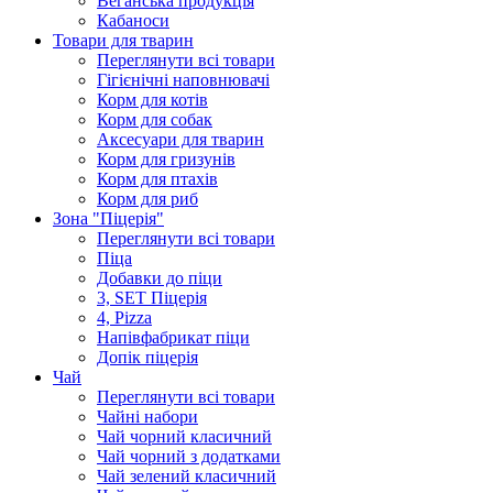
Веганська продукція
Кабаноси
Товари для тварин
Переглянути всі товари
Гігієнічні наповнювачі
Корм для котів
Корм для собак
Аксесуари для тварин
Корм для гризунів
Корм для птахів
Корм для риб
Зона "Піцерія"
Переглянути всі товари
Піца
Добавки до піци
3, SET Піцерія
4, Pizza
Напівфабрикат піци
Допік піцерія
Чай
Переглянути всі товари
Чайні набори
Чай чорний класичний
Чай чорний з додатками
Чай зелений класичний