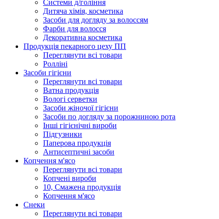
Системи д/гоління
Дитяча хімія, косметика
Засоби для догляду за волоссям
Фарби для волосся
Декоративна косметика
Продукцiя пекарного цеху ПП
Переглянути всі товари
Ролліні
Засоби гігієни
Переглянути всі товари
Ватна продукція
Вологi серветки
Засоби жіночої гігієни
Засоби по догляду за порожниною рота
Інші гігієнічні вироби
Підгузники
Паперова продукція
Антисептичні засоби
Копчення м'ясо
Переглянути всі товари
Копчені вироби
10, Смажена продукція
Копчення м'ясо
Снеки
Переглянути всі товари