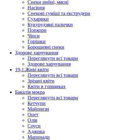
Снеки рибні, мясні
Насіння
Снекові суміші та екструдери
Сухарики
Кукурудзяні пaлички
Попкорн
Чіпси
Гoрішки
Борошняні снеки
Здорове харчування
Переглянути всі товари
Здорове харчування
19-1.Живі квіти
Переглянути всі товари
Зрізані квіти
Квіти в горщиках
Бакалія мокра
Переглянути всі товари
Кетчупи
Майонези
Оцет
Олія
Соуси
Аджика
Маринади