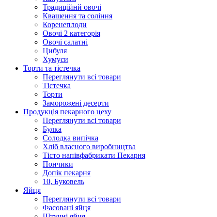
Традиційнй овочі
Квашення та соління
Корeнеплоди
Овочі 2 категорія
Овочі салатні
Цибуля
Хумуси
Торти та тістечка
Переглянути всі товари
Тістечка
Торти
Заморожені десерти
Продукцiя пекарного цеху
Переглянути всі товари
Булка
Солодка випiчка
Хлiб власного виробництва
Тiсто напiвфабрикати Пекарня
Пончики
Допік пекарня
10, Буковель
Яйця
Переглянути всі товари
Фасовані яйця
Штучні яйця