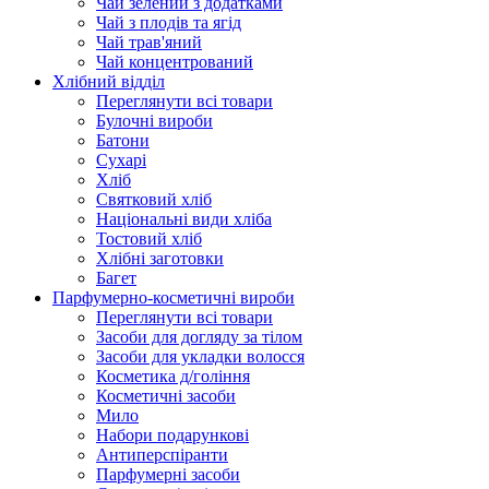
Чай зелений з додатками
Чай з плодів та ягід
Чай трав'яний
Чай концентрований
Хлібний відділ
Переглянути всі товари
Булочні вироби
Батони
Сухарі
Хліб
Святковий хліб
Національні види хліба
Тостовий хліб
Хлібні заготовки
Багет
Парфумерно-косметичні вироби
Переглянути всі товари
Засоби для догляду за тілом
Засоби для укладки волосся
Косметика д/гоління
Косметичні засоби
Мило
Набори подарункові
Антиперспіранти
Парфумерні засоби