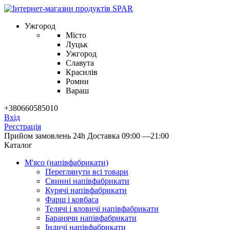
Ужгород
Місто
Луцьк
Ужгород
Славута
Красилів
Ромни
Вараш
+380660585010
Вхід
Реєстрація
Прийом замовлень 24h
Доставка 09:00 —21:00
Каталог
М'ясо (напiвфабрикати)
Переглянути всі товари
Свиннi напiвфабрикати
Курячi напiвфабрикати
Фарш i ковбаса
Телячi i яловичi напiвфабрикати
Баранячи напiвфабрикати
Iндичi напiвфабрикати