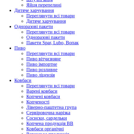
Яйця перепелині
Дитяче харчування
Переглянути всі товари
Дитяче харчування
Одноразові пакети
Переглянути всі товари
Одноразові пакети
Пакети Spar, Lubo, Вопак
Пиво
Переглянути всі товари
Пиво вітчизняне
Пиво імпортне
Пиво розливне
Пиво ліцензія
Ковбаси
Переглянути всі товари
Варені ковбаси
Копчені ковбаси
Копченості
Ліверно-паштетна група
Сервіровочна нарізка
Сосиски, сардельки
Копчена продукція ВВ
Ковбаси органічні