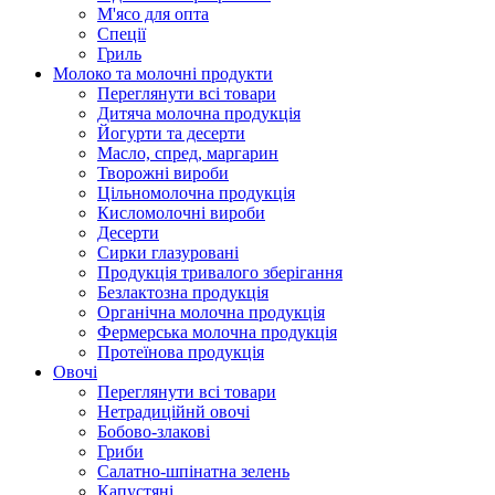
М'ясо для опта
Спеції
Гриль
Молоко та молочні продукти
Переглянути всі товари
Дитяча молочна продукція
Йогурти та десерти
Масло, спред, маргарин
Творожні вироби
Цільномолочна продукція
Кисломолочні вироби
Десерти
Сирки глазуровані
Продукція тривалого зберігання
Безлактозна продукція
Органічна молочна продукція
Фермерська молочна продукція
Протеїнова продукція
Овочі
Переглянути всі товари
Нетрадиційнй овочі
Бобово-злакові
Гриби
Салатно-шпінатна зелень
Капустяні