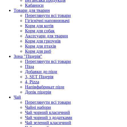
Веганська продукція
Кабаноси
Товари для тварин
Переглянути всі товари
Гігієнічні наповнювачі
Корм для котів
Корм для собак
Аксесуари для тварин
Корм для гризунів
Корм для птахів
Корм для риб
Зона "Піцерія"
Переглянути всі товари
Піца
Добавки до піци
3, SET Піцерія
4, Pizza
Напівфабрикат піци
Допік піцерія
Чай
Переглянути всі товари
Чайні набори
Чай чорний класичний
Чай чорний з додатками
Чай зелений класичний