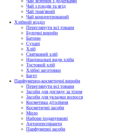
Чай зелений з додатками
Чай з плодів та ягід
Чай трав'яний
Чай концентрований
Хлібний відділ
Переглянути всі товари
Булочні вироби
Батони
Сухарі
Хліб
Святковий хліб
Національні види хліба
Тостовий хліб
Хлібні заготовки
Багет
Парфумерно-косметичні вироби
Переглянути всі товари
Засоби для догляду за тілом
Засоби для укладки волосся
Косметика д/гоління
Косметичні засоби
Мило
Набори подарункові
Антиперспіранти
Парфумерні засоби