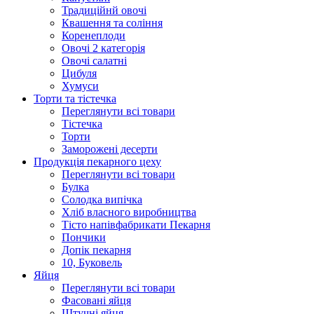
Традиційнй овочі
Квашення та соління
Корeнеплоди
Овочі 2 категорія
Овочі салатні
Цибуля
Хумуси
Торти та тістечка
Переглянути всі товари
Тістечка
Торти
Заморожені десерти
Продукцiя пекарного цеху
Переглянути всі товари
Булка
Солодка випiчка
Хлiб власного виробництва
Тiсто напiвфабрикати Пекарня
Пончики
Допік пекарня
10, Буковель
Яйця
Переглянути всі товари
Фасовані яйця
Штучні яйця