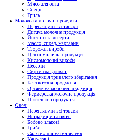
М'ясо для опта
Спеції
Гриль
Молоко та молочні продукти
Переглянути всі товари
Дитяча молочна продукція
Йогурти та десерти
Масло, спред, маргарин
Творожні вироби
Цільномолочна продукція
Кисломолочні вироби
Десерти
Сирки глазуровані
Продукція тривалого зберігання
Безлактозна продукція
Органічна молочна продукція
Фермерська молочна продукція
Протеїнова продукція
Овочі
Переглянути всі товари
Нетрадиційнй овочі
Бобово-злакові
Гриби
Салатно-шпінатна зелень
Капустяні