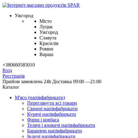
Ужгород
Місто
Луцьк
Ужгород
Славута
Красилів
Ромни
Вараш
+380660585010
Вхід
Реєстрація
Прийом замовлень 24h
Доставка 09:00 —21:00
Каталог
М'ясо (напiвфабрикати)
Переглянути всі товари
Свиннi напiвфабрикати
Курячi напiвфабрикати
Фарш i ковбаса
Телячi i яловичi напiвфабрикати
Баранячи напiвфабрикати
Iндичi напiвфабрикати