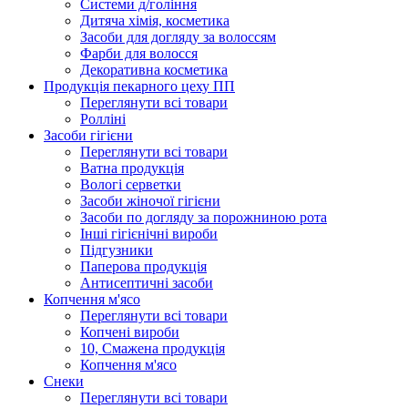
Системи д/гоління
Дитяча хімія, косметика
Засоби для догляду за волоссям
Фарби для волосся
Декоративна косметика
Продукцiя пекарного цеху ПП
Переглянути всі товари
Ролліні
Засоби гігієни
Переглянути всі товари
Ватна продукція
Вологi серветки
Засоби жіночої гігієни
Засоби по догляду за порожниною рота
Інші гігієнічні вироби
Підгузники
Паперова продукція
Антисептичні засоби
Копчення м'ясо
Переглянути всі товари
Копчені вироби
10, Смажена продукція
Копчення м'ясо
Снеки
Переглянути всі товари