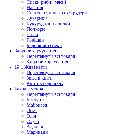
Снеки рибні, мясні
Насіння
Снекові суміші та екструдери
Сухарики
Кукурудзяні пaлички
Попкорн
Чіпси
Гoрішки
Борошняні снеки
Здорове харчування
Переглянути всі товари
Здорове харчування
19-1.Живі квіти
Переглянути всі товари
Зрізані квіти
Квіти в горщиках
Бакалія мокра
Переглянути всі товари
Кетчупи
Майонези
Оцет
Олія
Соуси
Аджика
Маринади