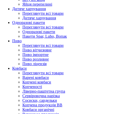
Яйця перепелині
Дитяче харчування
Переглянути всі товари
Дитяче харчування
Одноразові пакети
Переглянути всі товари
Одноразові пакети
Пакети Spar, Lubo, Вопак
Пиво
Переглянути всі товари
Пиво вітчизняне
Пиво імпортне
Пиво розливне
Пиво ліцензія
Ковбаси
Переглянути всі товари
Варені ковбаси
Копчені ковбаси
Копченості
Ліверно-паштетна група
Сервіровочна нарізка
Сосиски, сардельки
Копчена продукція ВВ
Ковбаси органічні