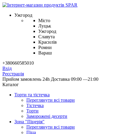
Ужгород
Місто
Луцьк
Ужгород
Славута
Красилів
Ромни
Вараш
+380660585010
Вхід
Реєстрація
Прийом замовлень 24h
Доставка 09:00 —21:00
Каталог
Торти та тістечка
Переглянути всі товари
Тістечка
Торти
Заморожені десерти
Зона "Піцерія"
Переглянути всі товари
Піца