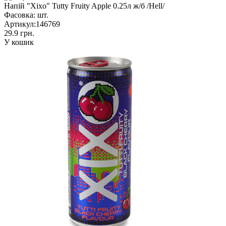
Напій "Xixo" Tutty Fruity Apple 0.25л ж/б /Hell/
Фасовка:
шт.
Артикул:
146769
29.9 грн.
У кошик