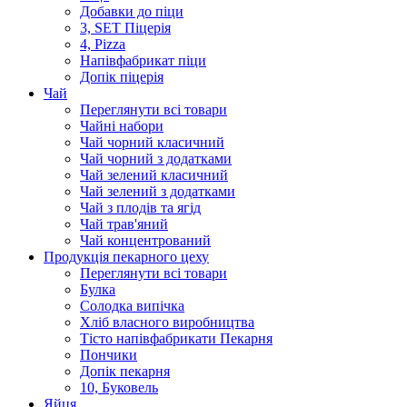
Добавки до піци
3, SET Піцерія
4, Pizza
Напівфабрикат піци
Допік піцерія
Чай
Переглянути всі товари
Чайні набори
Чай чорний класичний
Чай чорний з додатками
Чай зелений класичний
Чай зелений з додатками
Чай з плодів та ягід
Чай трав'яний
Чай концентрований
Продукцiя пекарного цеху
Переглянути всі товари
Булка
Солодка випiчка
Хлiб власного виробництва
Тiсто напiвфабрикати Пекарня
Пончики
Допік пекарня
10, Буковель
Яйця