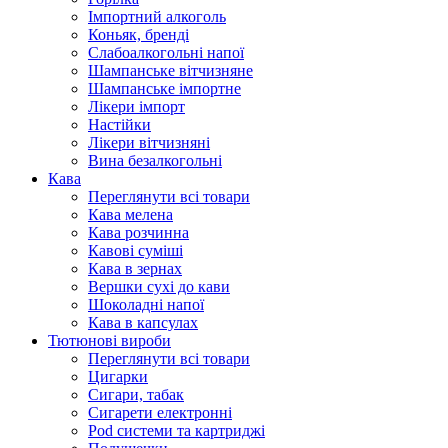
Імпортний алкоголь
Коньяк, бренді
Слабоалкогольні напої
Шампанське вітчизняне
Шампанське імпортне
Лікери імпорт
Настійки
Лікери вітчизняні
Вина безалкогольні
Кава
Переглянути всі товари
Кава мелена
Кава розчинна
Кавові суміші
Кава в зернах
Вершки сухі до кави
Шоколадні напої
Кава в капсулах
Тютюнові вироби
Переглянути всі товари
Цигарки
Сигари, табак
Сигарети електронні
Pod системи та картриджі