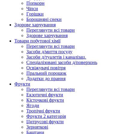
Попкорн
Чіпси
Гoрішки
Борошняні снеки
Здорове харчування
Переглянути всі товари
Здорове харчування
Товари побутової хімії
Переглянути всі товари
Засоби д/миття посуду
Засоби д/туалетів і каналізац.
Спеціалізовані засоби д/поверхонь
Освіжувачі повітря
Пральний порошок
Додатки до прання
Фрукти
Переглянути всі товари
Екзoтичні фрукти
Кісточкові фрукти
Ягоди
Тропічні фрукти
Фрукти 2 категорія
Цитрусові фрукти
Зерняткові
Баштани