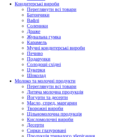
Кондитерські вироби
Переглянути всі товари
Батончики
Вафлі
Соленики
Драже
Жувальнa гумка
Карамель
Мучні кондитерські вироби
Печиво
Подарунки
Солодощі східні
Цукерки
Шоколад
Молоко та молочні продукти
Переглянути всі товари
Дитяча молочна продукція
Йогурти та десерти
Масло, спред, маргарин
Творожні вироби
Цільномолочна продукція
Кисломолочні вироби
Десерти
Сирки глазуровані
Продукція тривалого зберігання