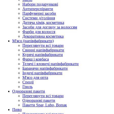
Набори подарункові
Антиперспіранти
Парфумерні засоби
Системи д/гоління
Дитяча хімія, косметика
Засоби для догляду за волоссям
Фарби для волосся
Декоративна косметика
М'ясо (напiвфабрикати)
Переглянути всі товари
Свиннi напiвфабрикати
Курячi напiвфабрикати
Фарш i ковбаса
Телячi i яловичi напiвфабрикати
Баранячи напiвфабрикати
Iндичi напiвфабрикати
М'ясо для опта
Спеції
Гриль
Одноразові пакети
Переглянути всі товари
Одноразові пакети
Пакети Spar, Lubo, Вопак
Пиво