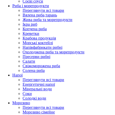
Соєві соуси
Риба і морепродукти
Переглянути всі товари
Вялена риба,тарань
Жива риба та морепродукти
Ікра риб
Копчена риба
Крeветки
Крабова продукція
Морські коктейлi
Напівфабрикати рибні
Охолоджена риба та морепродукти
Пресерви рибні
Сaлати
Свіжоморожена риба
Солена риба
Напої
Переглянути всі товари
Енергетичні напої
Мінеральні води
Соки
Солодкі води
Морозиво
Переглянути всі товари
Морозиво сімейне