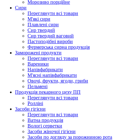
Морозиво порційне
Сири
Переглянути всі товари
М'які сири
Плавлені сири
Сир твердий
Сир твердий ваговий
Пастоподібні вироби
Фермерська сирна продукція
Заморожені продукти
Переглянути всі товари
Вареники
Напівфабрикати
М'ясні напівфабрикати
Овочі, фрукти, ягоди, гриби
Пельмені
Продукцiя пекарного цеху ПП
Переглянути всі товари
Ролліні
Засоби гігієни
Переглянути всі товари
Ватна продукція
Вологi серветки
Засоби жіночої гігієни
Засоби по догляду за порожниною рота