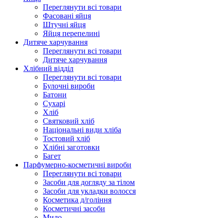
Переглянути всі товари
Фасовані яйця
Штучні яйця
Яйця перепелині
Дитяче харчування
Переглянути всі товари
Дитяче харчування
Хлібний відділ
Переглянути всі товари
Булочні вироби
Батони
Сухарі
Хліб
Святковий хліб
Національні види хліба
Тостовий хліб
Хлібні заготовки
Багет
Парфумерно-косметичні вироби
Переглянути всі товари
Засоби для догляду за тілом
Засоби для укладки волосся
Косметика д/гоління
Косметичні засоби
Мило