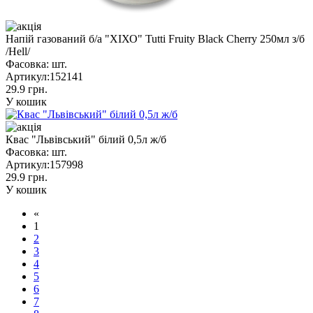
Напій газований б/а "ХІХО" Tutti Fruity Black Cherry 250мл з/б
/Hell/
Фасовка:
шт.
Артикул:
152141
29.9 грн.
У кошик
Квас "Львівський" білий 0,5л ж/б
Фасовка:
шт.
Артикул:
157998
29.9 грн.
У кошик
«
1
2
3
4
5
6
7