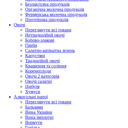
Безлактозна продукція
Органічна молочна продукція
Фермерська молочна продукція
Протеїнова продукція
Овочі
Переглянути всі товари
Нетрадиційнй овочі
Бобово-злакові
Гриби
Салатно-шпінатна зелень
Капустяні
Традиційнй овочі
Квашення та соління
Корeнеплоди
Овочі 2 категорія
Овочі салатні
Цибуля
Хумуси
Алкогольні напої
Переглянути всі товари
Бальзами
Вина України
Вина імпортні
Вермути
Горілка