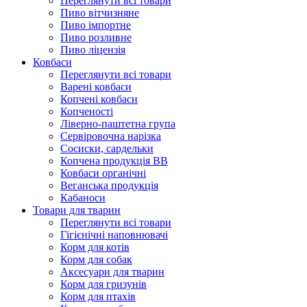
Переглянути всі товари
Пиво вітчизняне
Пиво імпортне
Пиво розливне
Пиво ліцензія
Ковбаси
Переглянути всі товари
Варені ковбаси
Копчені ковбаси
Копченості
Ліверно-паштетна група
Сервіровочна нарізка
Сосиски, сардельки
Копчена продукція ВВ
Ковбаси органічні
Веганська продукція
Кабаноси
Товари для тварин
Переглянути всі товари
Гігієнічні наповнювачі
Корм для котів
Корм для собак
Аксесуари для тварин
Корм для гризунів
Корм для птахів