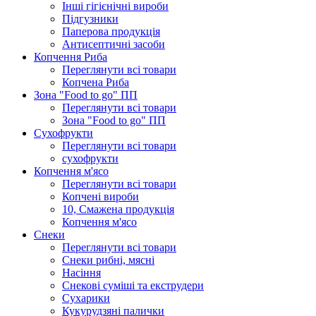
Інші гігієнічні вироби
Підгузники
Паперова продукція
Антисептичні засоби
Копчення Риба
Переглянути всі товари
Копчена Риба
Зона "Food to go" ПП
Переглянути всі товари
Зона "Food to go" ПП
Сухофрукти
Переглянути всі товари
сухофрукти
Копчення м'ясо
Переглянути всі товари
Копчені вироби
10, Смажена продукція
Копчення м'ясо
Снеки
Переглянути всі товари
Снеки рибні, мясні
Насіння
Снекові суміші та екструдери
Сухарики
Кукурудзяні пaлички