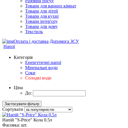
Разовий посуд
Товари для ванних кімнат
Товари для дітей
Товари для кухні
Товари інтер'єру
Товари для дому
Текстиль
Оплата і доставка
Допомога ЗСУ
Напої
Категорія
Енергетичні напої
Мінеральні води
Соки
Солодкі води
Ціна
До:
Сортувати
Напій "S-Price" Кола 0.5л
Фасовка:
шт.