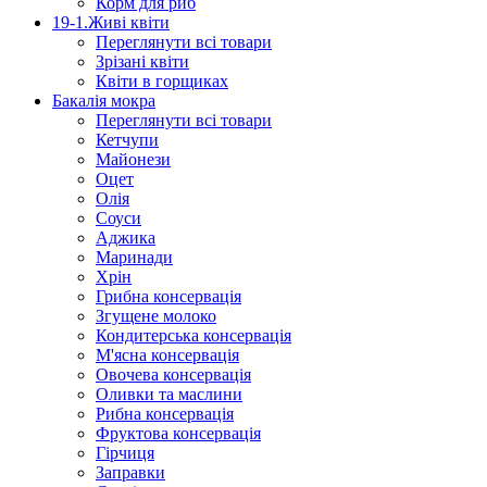
Корм для риб
19-1.Живі квіти
Переглянути всі товари
Зрізані квіти
Квіти в горщиках
Бакалія мокра
Переглянути всі товари
Кетчупи
Майонези
Оцет
Олія
Соуси
Аджика
Маринади
Хрін
Грибна консервація
Згущене молоко
Кондитерська консервація
М'ясна консервація
Овочева консервація
Оливки та маслини
Рибна консервація
Фруктова консервація
Гірчиця
Заправки