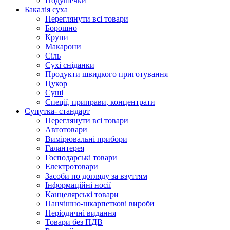
Подушечки
Бакалія суха
Переглянути всі товари
Борошно
Крупи
Макарони
Сіль
Сухі сніданки
Продукти швидкого приготування
Цукор
Суші
Спеції, приправи, концентрати
Супутка- стандарт
Переглянути всі товари
Автотовари
Вимірювальні прибори
Галантерея
Господарські товари
Електротовари
Засоби по догляду за взуттям
Інформаційні носії
Канцелярські товари
Панчішно-шкарпеткові вироби
Періодичні видання
Товари без ПДВ