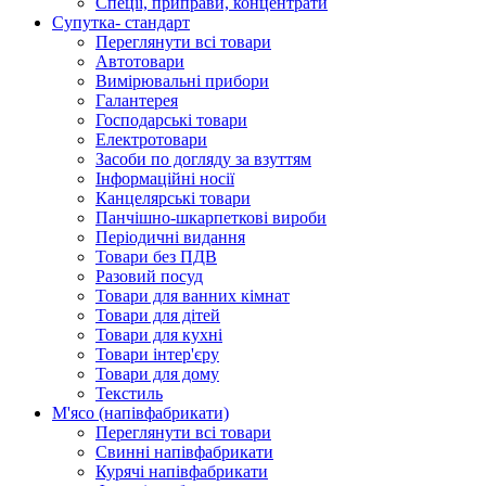
Спеції, приправи, концентрати
Супутка- стандарт
Переглянути всі товари
Автотовари
Вимірювальні прибори
Галантерея
Господарські товари
Електротовари
Засоби по догляду за взуттям
Інформаційні носії
Канцелярські товари
Панчішно-шкарпеткові вироби
Періодичні видання
Товари без ПДВ
Разовий посуд
Товари для ванних кімнат
Товари для дітей
Товари для кухні
Товари інтер'єру
Товари для дому
Текстиль
М'ясо (напiвфабрикати)
Переглянути всі товари
Свиннi напiвфабрикати
Курячi напiвфабрикати