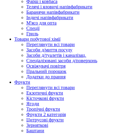
Фарш i ковбаса
Телячi i яловичi напiвфабрикати
Баранячи напiвфабрикати
Iндичi напiвфабрикати
М'ясо для опта
Спеції
Гриль
Товари побутової хімії
Переглянути всі товари
Засоби д/миття посуду
Засоби д/туалетів і каналізац.
Спеціалізовані засоби д/поверхонь
Освіжувачі повітря
Пральний порошок
Додатки до прання
Фрукти
Переглянути всі товари
Екзoтичні фрукти
Кісточкові фрукти
Ягоди
Тропічні фрукти
Фрукти 2 категорія
Цитрусові фрукти
Зерняткові
Баштани