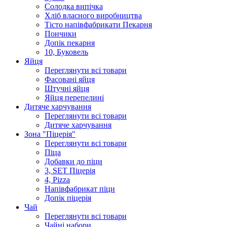
Солодка випiчка
Хлiб власного виробництва
Тiсто напiвфабрикати Пекарня
Пончики
Допік пекарня
10, Буковель
Яйця
Переглянути всі товари
Фасовані яйця
Штучні яйця
Яйця перепелині
Дитяче харчування
Переглянути всі товари
Дитяче харчування
Зона "Піцерія"
Переглянути всі товари
Піца
Добавки до піци
3, SET Піцерія
4, Pizza
Напівфабрикат піци
Допік піцерія
Чай
Переглянути всі товари
Чайні набори