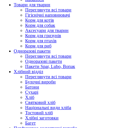
Товари для тварин
Переглянути всі товари
Гігієнічні наповнювачі
Корм для котів
Корм для собак
Аксесуари для тварин
Корм для гризунів
Корм для птахів
Корм для риб
Одноразові пакети
Переглянути всі товари
Одноразові пакети
Пакети Spar, Lubo, Вопак
Хлібний відділ
Переглянути всі товари
Булочні вироби
Батони
Сухарі
Хліб
Святковий хліб
Національні види хліба
Тостовий хліб
Хлібні заготовки
Багет