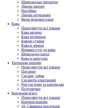
Шампанське імпортне
Лікери імпорт
Настійки
Лікери вітчизняні
Вина безалкогольні
Кава
Переглянути всі товари
Кава мелена
Кава розчинна
Кавові суміші
Кава в зернах
Вершки сухі до кави
Шоколадні напої
Кава в капсулах
Тютюнові вироби
Переглянути всі товари
Цигарки
Сигари, табак
Сигарети електронні
Pod системи та картриджі
Подушечки
Копчення м'ясо
Переглянути всі товари
Копчені вироби
10, Смажена продукція