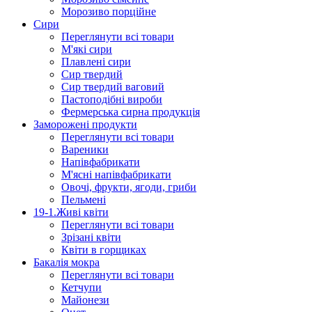
Морозиво порційне
Сири
Переглянути всі товари
М'які сири
Плавлені сири
Сир твердий
Сир твердий ваговий
Пастоподібні вироби
Фермерська сирна продукція
Заморожені продукти
Переглянути всі товари
Вареники
Напівфабрикати
М'ясні напівфабрикати
Овочі, фрукти, ягоди, гриби
Пельмені
19-1.Живі квіти
Переглянути всі товари
Зрізані квіти
Квіти в горщиках
Бакалія мокра
Переглянути всі товари
Кетчупи
Майонези