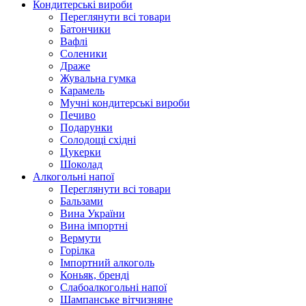
Кондитерські вироби
Переглянути всі товари
Батончики
Вафлі
Соленики
Драже
Жувальнa гумка
Карамель
Мучні кондитерські вироби
Печиво
Подарунки
Солодощі східні
Цукерки
Шоколад
Алкогольні напої
Переглянути всі товари
Бальзами
Вина України
Вина імпортні
Вермути
Горілка
Імпортний алкоголь
Коньяк, бренді
Слабоалкогольні напої
Шампанське вітчизняне