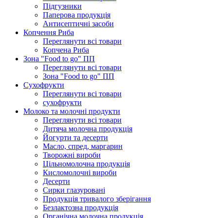
Підгузники
Паперова продукція
Антисептичні засоби
Копчення Риба
Переглянути всі товари
Копчена Риба
Зона "Food to go" ПП
Переглянути всі товари
Зона "Food to go" ПП
Сухофрукти
Переглянути всі товари
сухофрукти
Молоко та молочні продукти
Переглянути всі товари
Дитяча молочна продукція
Йогурти та десерти
Масло, спред, маргарин
Творожні вироби
Цільномолочна продукція
Кисломолочні вироби
Десерти
Сирки глазуровані
Продукція тривалого зберігання
Безлактозна продукція
Органічна молочна продукція