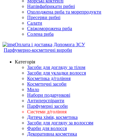
Морські коктейлi
Напівфабрикати рибні
Охолоджена риба та морепродукти
Пресерви рибні
Сaлати
Свіжоморожена риба
Солена риба
Оплата і доставка
Допомога ЗСУ
Парфумерно-косметичні вироби
Категорія
Засоби для догляду за тілом
Засоби для укладки волосся
Косметика д/гоління
Косметичні засоби
Мило
Набори подарункові
Антиперспіранти
Парфумерні засоби
Системи д/гоління
Дитяча хімія, косметика
Засоби для догляду за волоссям
Фарби для волосся
Декоративна косметика