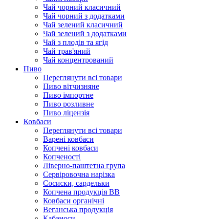
Чай чорний класичний
Чай чорний з додатками
Чай зелений класичний
Чай зелений з додатками
Чай з плодів та ягід
Чай трав'яний
Чай концентрований
Пиво
Переглянути всі товари
Пиво вітчизняне
Пиво імпортне
Пиво розливне
Пиво ліцензія
Ковбаси
Переглянути всі товари
Варені ковбаси
Копчені ковбаси
Копченості
Ліверно-паштетна група
Сервіровочна нарізка
Сосиски, сардельки
Копчена продукція ВВ
Ковбаси органічні
Веганська продукція
Кабаноси