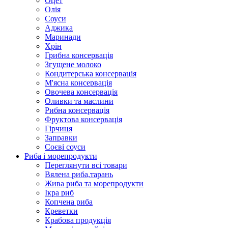
Оцет
Олія
Соуси
Аджика
Маринади
Хрін
Грибна консервація
Згущене молоко
Кондитерська консервація
М'ясна консервація
Овочева консервація
Оливки та маслини
Рибна консервація
Фруктова консервація
Гірчиця
Заправки
Соєві соуси
Риба і морепродукти
Переглянути всі товари
Вялена риба,тарань
Жива риба та морепродукти
Ікра риб
Копчена риба
Крeветки
Крабова продукція