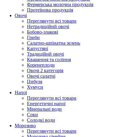
Фермерська молочна продукція
Протеїнова продукція
Овочі
Переглянути всі товари
Нетрадиційнй овочі
Бобово-злакові
Гриби
Салатно-шпінатна зелень
Капустяні
Традиційнй овочі
Квашення та соління
Корeнеплоди
Овочі 2 категорія
Овочі салатні
Цибуля
Хумуси
Напої
Переглянути всі товари
Енергетичні напої
Мінеральні води
Соки
Солодкі води
Морозиво
Переглянути всі товари
Морозиво сімейне