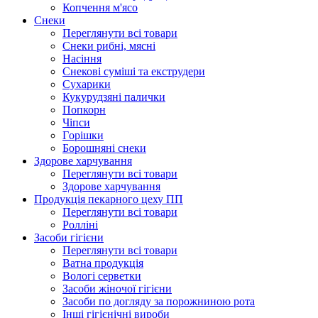
Копчення м'ясо
Снеки
Переглянути всі товари
Снеки рибні, мясні
Насіння
Снекові суміші та екструдери
Сухарики
Кукурудзяні пaлички
Попкорн
Чіпси
Гoрішки
Борошняні снеки
Здорове харчування
Переглянути всі товари
Здорове харчування
Продукцiя пекарного цеху ПП
Переглянути всі товари
Ролліні
Засоби гігієни
Переглянути всі товари
Ватна продукція
Вологi серветки
Засоби жіночої гігієни
Засоби по догляду за порожниною рота
Інші гігієнічні вироби