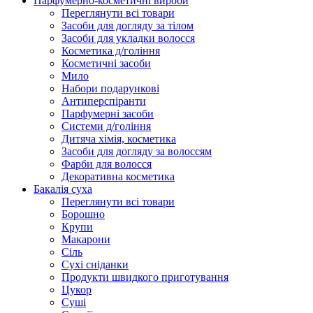
Парфумерно-косметичні вироби
Переглянути всі товари
Засоби для догляду за тілом
Засоби для укладки волосся
Косметика д/гоління
Косметичні засоби
Мило
Набори подарункові
Антиперспіранти
Парфумерні засоби
Системи д/гоління
Дитяча хімія, косметика
Засоби для догляду за волоссям
Фарби для волосся
Декоративна косметика
Бакалія суха
Переглянути всі товари
Борошно
Крупи
Макарони
Сіль
Сухі сніданки
Продукти швидкого приготування
Цукор
Суші