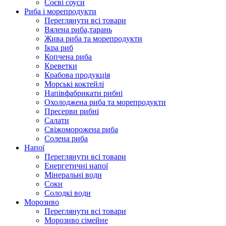
Соєві соуси
Риба і морепродукти
Переглянути всі товари
Вялена риба,тарань
Жива риба та морепродукти
Ікра риб
Копчена риба
Крeветки
Крабова продукція
Морські коктейлi
Напівфабрикати рибні
Охолоджена риба та морепродукти
Пресерви рибні
Сaлати
Свіжоморожена риба
Солена риба
Напої
Переглянути всі товари
Енергетичні напої
Мінеральні води
Соки
Солодкі води
Морозиво
Переглянути всі товари
Морозиво сімейне