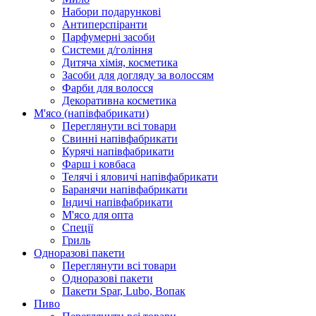
Набори подарункові
Антиперспіранти
Парфумерні засоби
Системи д/гоління
Дитяча хімія, косметика
Засоби для догляду за волоссям
Фарби для волосся
Декоративна косметика
М'ясо (напiвфабрикати)
Переглянути всі товари
Свиннi напiвфабрикати
Курячi напiвфабрикати
Фарш i ковбаса
Телячi i яловичi напiвфабрикати
Баранячи напiвфабрикати
Iндичi напiвфабрикати
М'ясо для опта
Спеції
Гриль
Одноразові пакети
Переглянути всі товари
Одноразові пакети
Пакети Spar, Lubo, Вопак
Пиво