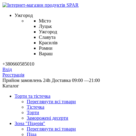
Ужгород
Місто
Луцьк
Ужгород
Славута
Красилів
Ромни
Вараш
+380660585010
Вхід
Реєстрація
Прийом замовлень 24h
Доставка 09:00 —21:00
Каталог
Торти та тістечка
Переглянути всі товари
Тістечка
Торти
Заморожені десерти
Зона "Піцерія"
Переглянути всі товари
Піца