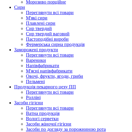
Морозиво порційне
Сири
Переглянути всі товари
М'які сири
Плавлені сири
Сир твердий
Сир твердий ваговий
Пастоподібні вироби
Фермерська сирна продукція
Заморожені продукти
Переглянути всі товари
Вареники
Напівфабрикати
М'ясні напівфабрикати
Овочі, фрукти, ягоди, гриби
Пельмені
Продукцiя пекарного цеху ПП
Переглянути всі товари
Ролліні
Засоби гігієни
Переглянути всі товари
Ватна продукція
Вологi серветки
Засоби жіночої гігієни
Засоби по догляду за порожниною рота