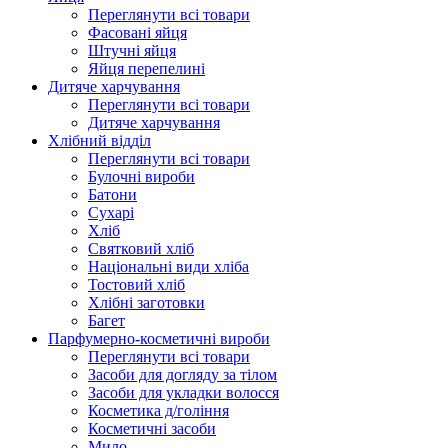
Переглянути всі товари
Фасовані яйця
Штучні яйця
Яйця перепелині
Дитяче харчування
Переглянути всі товари
Дитяче харчування
Хлібний відділ
Переглянути всі товари
Булочні вироби
Батони
Сухарі
Хліб
Святковий хліб
Національні види хліба
Тостовий хліб
Хлібні заготовки
Багет
Парфумерно-косметичні вироби
Переглянути всі товари
Засоби для догляду за тілом
Засоби для укладки волосся
Косметика д/гоління
Косметичні засоби
Мило