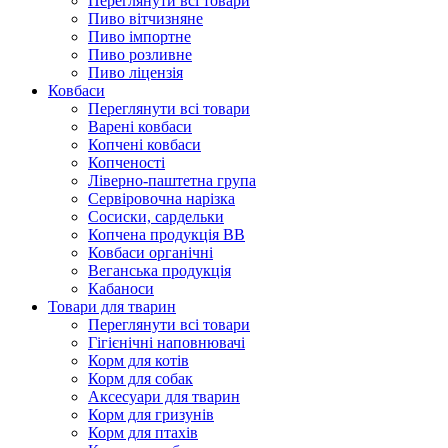
Переглянути всі товари
Пиво вітчизняне
Пиво імпортне
Пиво розливне
Пиво ліцензія
Ковбаси
Переглянути всі товари
Варені ковбаси
Копчені ковбаси
Копченості
Ліверно-паштетна група
Сервіровочна нарізка
Сосиски, сардельки
Копчена продукція ВВ
Ковбаси органічні
Веганська продукція
Кабаноси
Товари для тварин
Переглянути всі товари
Гігієнічні наповнювачі
Корм для котів
Корм для собак
Аксесуари для тварин
Корм для гризунів
Корм для птахів