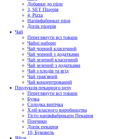
Добавки до піци
3, SET Піцерія
4, Pizza
Напівфабрикат піци
Допік піцерія
Чай
Переглянути всі товари
Чайні набори
Чай чорний класичний
Чай чорний з додатками
Чай зелений класичний
Чай зелений з додатками
Чай з плодів та ягід
Чай трав'яний
Чай концентрований
Продукцiя пекарного цеху
Переглянути всі товари
Булка
Солодка випiчка
Хлiб власного виробництва
Тiсто напiвфабрикати Пекарня
Пончики
Допік пекарня
10, Буковель
Яйця