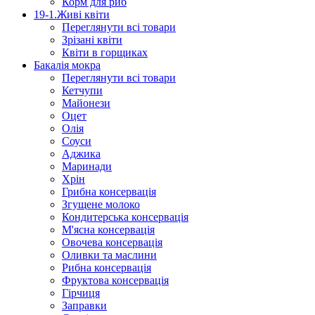
Корм для риб
19-1.Живі квіти
Переглянути всі товари
Зрізані квіти
Квіти в горщиках
Бакалія мокра
Переглянути всі товари
Кетчупи
Майонези
Оцет
Олія
Соуси
Аджика
Маринади
Хрін
Грибна консервація
Згущене молоко
Кондитерська консервація
М'ясна консервація
Овочева консервація
Оливки та маслини
Рибна консервація
Фруктова консервація
Гірчиця
Заправки