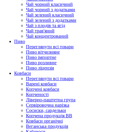
Чай чорний класичний
Чай чорний з додатками
Чай зелений класичний
Чай зелений з додатками
Чай з плодів та ягід
Чай трав'яний
Чай концентрований
Пиво
Переглянути всі товари
Пиво вітчизняне
Пиво імпортне
Пиво розливне
Пиво ліцензія
Ковбаси
Переглянути всі товари
Варені ковбаси
Копчені ковбаси
Копченості
Ліверно-паштетна група
Сервіровочна нарізка
Сосиски, сардельки
Копчена продукція ВВ
Ковбаси органічні
Веганська продукція
Кабаноси