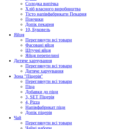
Солодка випiчка
Хлiб власного виробництва
Тiсто напiвфабрикати Пекарня
Пончики
Допік пекарня
10, Буковель
Яйця
Переглянути всі товари
Фасовані яйця
Штучні яйця
Яйця перепелині
Дитяче харчування
Переглянути всі товари
Дитяче харчування
Зона "Піцерія"
Переглянути всі товари
Піца
Добавки до піци
3, SET Піцерія
4, Pizza
Напівфабрикат піци
Допік піцерія
Чай
Переглянути всі товари
Чайні набори