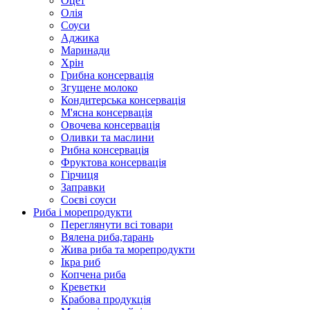
Оцет
Олія
Соуси
Аджика
Маринади
Хрін
Грибна консервація
Згущене молоко
Кондитерська консервація
М'ясна консервація
Овочева консервація
Оливки та маслини
Рибна консервація
Фруктова консервація
Гірчиця
Заправки
Соєві соуси
Риба і морепродукти
Переглянути всі товари
Вялена риба,тарань
Жива риба та морепродукти
Ікра риб
Копчена риба
Крeветки
Крабова продукція