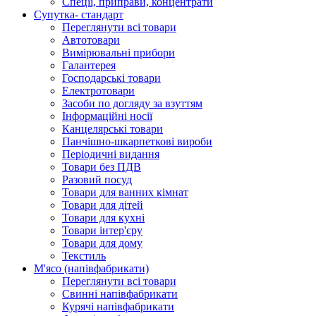
Спеції, приправи, концентрати
Супутка- стандарт
Переглянути всі товари
Автотовари
Вимірювальні прибори
Галантерея
Господарські товари
Електротовари
Засоби по догляду за взуттям
Інформаційні носії
Канцелярські товари
Панчішно-шкарпеткові вироби
Періодичні видання
Товари без ПДВ
Разовий посуд
Товари для ванних кімнат
Товари для дітей
Товари для кухні
Товари інтер'єру
Товари для дому
Текстиль
М'ясо (напiвфабрикати)
Переглянути всі товари
Свиннi напiвфабрикати
Курячi напiвфабрикати