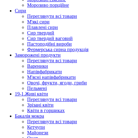
Морозиво порційне
Сири
Переглянути всі товари
М'які сири
Плавлені сири
Сир твердий
Сир твердий ваговий
Пастоподібні вироби
Фермерська сирна продукція
Заморожені продукти
Переглянути всі товари
Вареники
Напівфабрикати
М'ясні напівфабрикати
Овочі, фрукти, ягоди, гриби
Пельмені
19-1.Живі квіти
Переглянути всі товари
Зрізані квіти
Квіти в горщиках
Бакалія мокра
Переглянути всі товари
Кетчупи
Майонези