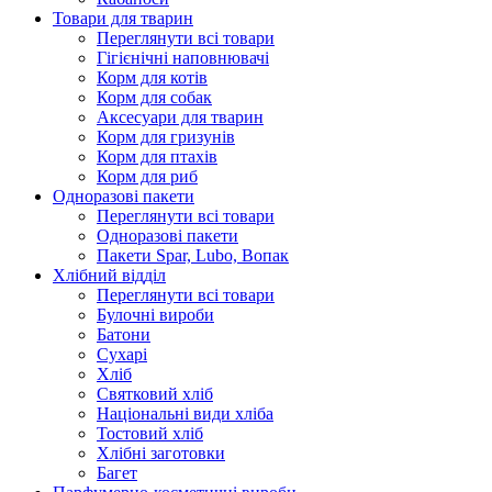
Товари для тварин
Переглянути всі товари
Гігієнічні наповнювачі
Корм для котів
Корм для собак
Аксесуари для тварин
Корм для гризунів
Корм для птахів
Корм для риб
Одноразові пакети
Переглянути всі товари
Одноразові пакети
Пакети Spar, Lubo, Вопак
Хлібний відділ
Переглянути всі товари
Булочні вироби
Батони
Сухарі
Хліб
Святковий хліб
Національні види хліба
Тостовий хліб
Хлібні заготовки
Багет