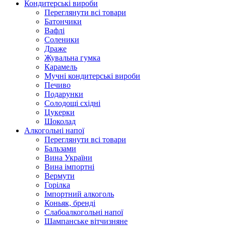
Кондитерські вироби
Переглянути всі товари
Батончики
Вафлі
Соленики
Драже
Жувальнa гумка
Карамель
Мучні кондитерські вироби
Печиво
Подарунки
Солодощі східні
Цукерки
Шоколад
Алкогольні напої
Переглянути всі товари
Бальзами
Вина України
Вина імпортні
Вермути
Горілка
Імпортний алкоголь
Коньяк, бренді
Слабоалкогольні напої
Шампанське вітчизняне