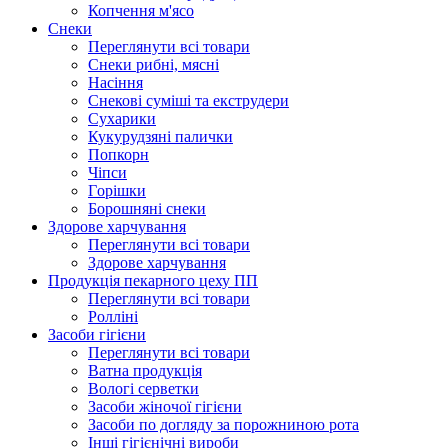
Копчення м'ясо
Снеки
Переглянути всі товари
Снеки рибні, мясні
Насіння
Снекові суміші та екструдери
Сухарики
Кукурудзяні пaлички
Попкорн
Чіпси
Гoрішки
Борошняні снеки
Здорове харчування
Переглянути всі товари
Здорове харчування
Продукцiя пекарного цеху ПП
Переглянути всі товари
Ролліні
Засоби гігієни
Переглянути всі товари
Ватна продукція
Вологi серветки
Засоби жіночої гігієни
Засоби по догляду за порожниною рота
Інші гігієнічні вироби