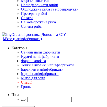
Морські коктейлi
Напівфабрикати рибні
Охолоджена риба та морепродукти
Пресерви рибні
Сaлати
Свіжоморожена риба
Солена риба
Оплата і доставка
Допомога ЗСУ
М'ясо (напiвфабрикати)
Категорія
Свиннi напiвфабрикати
Курячi напiвфабрикати
Фарш i ковбаса
Телячi i яловичi напiвфабрикати
Баранячи напiвфабрикати
Iндичi напiвфабрикати
М'ясо для опта
Спеції
Гриль
Ціна
До: