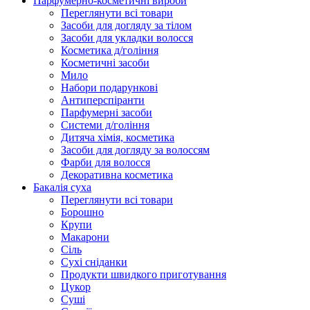
Парфумерно-косметичні вироби
Переглянути всі товари
Засоби для догляду за тілом
Засоби для укладки волосся
Косметика д/гоління
Косметичні засоби
Мило
Набори подарункові
Антиперспіранти
Парфумерні засоби
Системи д/гоління
Дитяча хімія, косметика
Засоби для догляду за волоссям
Фарби для волосся
Декоративна косметика
Бакалія суха
Переглянути всі товари
Борошно
Крупи
Макарони
Сіль
Сухі сніданки
Продукти швидкого приготування
Цукор
Суші