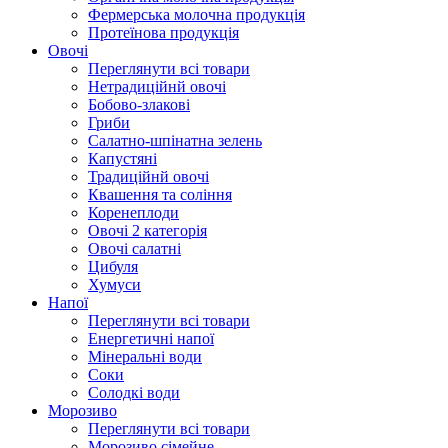
Фермерська молочна продукція
Протеїнова продукція
Овочі
Переглянути всі товари
Нетрадиційнй овочі
Бобово-злакові
Гриби
Салатно-шпінатна зелень
Капустяні
Традиційнй овочі
Квашення та соління
Корeнеплоди
Овочі 2 категорія
Овочі салатні
Цибуля
Хумуси
Напої
Переглянути всі товари
Енергетичні напої
Мінеральні води
Соки
Солодкі води
Морозиво
Переглянути всі товари
Морозиво сімейне