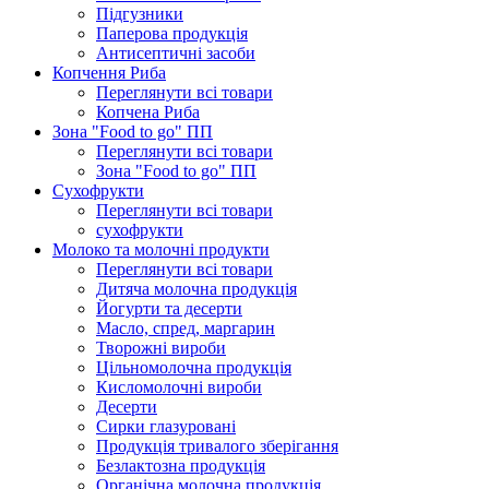
Підгузники
Паперова продукція
Антисептичні засоби
Копчення Риба
Переглянути всі товари
Копчена Риба
Зона "Food to go" ПП
Переглянути всі товари
Зона "Food to go" ПП
Сухофрукти
Переглянути всі товари
сухофрукти
Молоко та молочні продукти
Переглянути всі товари
Дитяча молочна продукція
Йогурти та десерти
Масло, спред, маргарин
Творожні вироби
Цільномолочна продукція
Кисломолочні вироби
Десерти
Сирки глазуровані
Продукція тривалого зберігання
Безлактозна продукція
Органічна молочна продукція