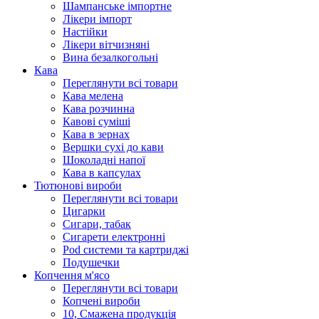
Шампанське імпортне
Лікери імпорт
Настійки
Лікери вітчизняні
Вина безалкогольні
Кава
Переглянути всі товари
Кава мелена
Кава розчинна
Кавові суміші
Кава в зернах
Вершки сухі до кави
Шоколадні напої
Кава в капсулах
Тютюнові вироби
Переглянути всі товари
Цигарки
Сигари, табак
Сигарети електронні
Pod системи та картриджі
Подушечки
Копчення м'ясо
Переглянути всі товари
Копчені вироби
10, Смажена продукція