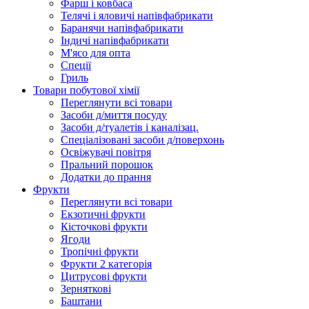
Фарш i ковбаса
Телячi i яловичi напiвфабрикати
Баранячи напiвфабрикати
Iндичi напiвфабрикати
М'ясо для опта
Спеції
Гриль
Товари побутової хімії
Переглянути всі товари
Засоби д/миття посуду
Засоби д/туалетів і каналізац.
Спеціалізовані засоби д/поверхонь
Освіжувачі повітря
Пральний порошок
Додатки до прання
Фрукти
Переглянути всі товари
Екзoтичні фрукти
Кісточкові фрукти
Ягоди
Тропічні фрукти
Фрукти 2 категорія
Цитрусові фрукти
Зерняткові
Баштани